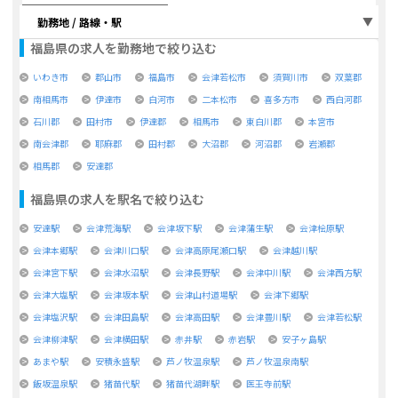
勤務地 / 路線・駅
福島県
の求人を勤務地で絞り込む
いわき市
郡山市
福島市
会津若松市
須賀川市
双葉郡
南相馬市
伊達市
白河市
二本松市
喜多方市
西白河郡
石川郡
田村市
伊達郡
相馬市
東白川郡
本宮市
南会津郡
耶麻郡
田村郡
大沼郡
河沼郡
岩瀬郡
相馬郡
安達郡
福島県
の求人を駅名で絞り込む
安達駅
会津荒海駅
会津坂下駅
会津蒲生駅
会津桧原駅
会津本郷駅
会津川口駅
会津高原尾瀬口駅
会津越川駅
会津宮下駅
会津水沼駅
会津長野駅
会津中川駅
会津西方駅
会津大塩駅
会津坂本駅
会津山村道場駅
会津下郷駅
会津塩沢駅
会津田島駅
会津高田駅
会津豊川駅
会津若松駅
会津柳津駅
会津横田駅
赤井駅
赤岩駅
安子ヶ島駅
あまや駅
安積永盛駅
芦ノ牧温泉駅
芦ノ牧温泉南駅
飯坂温泉駅
猪苗代駅
猪苗代湖畔駅
医王寺前駅