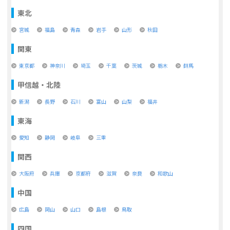
東北
宮城
福島
青森
岩手
山形
秋田
関東
東京都
神奈川
埼玉
千葉
茨城
栃木
群馬
甲信越・北陸
新潟
長野
石川
富山
山梨
福井
東海
愛知
静岡
岐阜
三重
関西
大阪府
兵庫
京都府
滋賀
奈良
和歌山
中国
広島
岡山
山口
島根
鳥取
四国