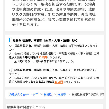
トラブルの予防・解決を担当する役割です。契約書
や法務書類の作成・管理、法令や規制の遵守、法的
リスクの評価や対策、訴訟の解決や助言、外部法律
事務所との連携など、幅広い業務を通じて組織の健
全性を保ちます。
福島県 福島市、事務系《総務・人事・法務》
FAQ
Ｑ：
福島県 福島市、事務系《総務・人事・法務》
の平均時給はいくらです
か？
Ａ：GAYAで掲載している
福島県 福島市、事務系《総務・人事・法務》
の派
遣求人情報の
平均時給は
1217
円
となります。
全国的にみると、高い給与水準と言えるでしょう。
Ｑ：
福島県 福島市、事務系《総務・人事・法務》
で一番高い時給はいくら
ですか？
Ａ：GAYAで掲載している
福島県 福島市、事務系《総務・人事・法務》
の派
遣求人情報の中で
もっとも高い時給は
1300
円
なっています。
派遣求人の gaya トップ
福島県
福島市
福島県福島市で事務系《総務
検索条件に関連するコラム