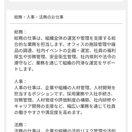
の受入伝票作成 ・台帳整理 ・パソコンによる各種書類作
成 ・電話応対・来客応対 その他付随する業務がありま
す。 ※指導体制が整っているので、初心者の方でも安心で
総務・人事・法務
のお仕事
す。 変更範囲：変更なし
...
総務：
総務の仕事は、組織全体の運営や管理を支援する総
合的な業務を担当します。オフィスの施設管理や備
品の調達、社内イベントの企画・運営、社員の福利
厚生や労務管理、安全衛生管理、社内規則や法令の
遵守など、業務を通じて組織の円滑な運営をサポー
トします。
人事：
人事の仕事は、企業や組織の人材管理、人材開発を
担当するポジションです。採用業務や入社手続き、
労務管理、人材育成や評価制度の構築、社内研修や
キャリア開発の支援など、幅広い業務を通じて社員
の働きやすさや満足度を高めます。
法務：
法務の仕事は、企業や組織の法的リスク管理や法的