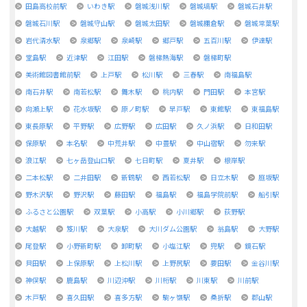
田島高校前駅
いわき駅
磐城浅川駅
磐城塙駅
磐城石井駅
磐城石川駅
磐城守山駅
磐城太田駅
磐城棚倉駅
磐城常葉駅
岩代清水駅
泉郷駅
泉崎駅
郷戸駅
五百川駅
伊達駅
堂島駅
近津駅
江田駅
磐梯熱海駅
磐梯町駅
美術館図書館前駅
上戸駅
松川駅
三春駅
南福島駅
南石井駅
南若松駅
舞木駅
桃内駅
門田駅
本宮駅
向瀬上駅
花水坂駅
原ノ町駅
早戸駅
東館駅
東福島駅
東長原駅
平野駅
広野駅
広田駅
久ノ浜駅
日和田駅
保原駅
本名駅
中荒井駅
中豊駅
中山宿駅
勿来駅
浪江駅
七ヶ岳登山口駅
七日町駅
夏井駅
根岸駅
二本松駅
二井田駅
新鶴駅
西若松駅
日立木駅
庭坂駅
野木沢駅
野沢駅
藤田駅
福島駅
福島学院前駅
船引駅
ふるさと公園駅
双葉駅
小高駅
小川郷駅
荻野駅
大越駅
笈川駅
大泉駅
大川ダム公園駅
翁島駅
大野駅
尾登駅
小野新町駅
卸町駅
小塩江駅
兜駅
鏡石駅
貝田駅
上保原駅
上松川駅
上野尻駅
要田駅
金谷川駅
神俣駅
鹿島駅
川辺沖駅
川桁駅
川東駅
川前駅
木戸駅
喜久田駅
喜多方駅
駒ヶ嶺駅
桑折駅
郡山駅