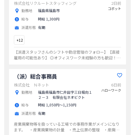
株式会社リクルートスタッフィング
2日前
コボット
勤務地
福島県福島市
給与
時給 1,300円
派遣形態
有期
+
12
【派遣スタッフさんのシフトや勤怠管理のフォロー】【直接
雇用の可能性あり】 ◎オフィスワーク未経験の方も歓迎！
◎コミュニケーションをとりながらのお仕事に抵抗ない方に
オススメ
...
（派）総合事務員
株式会社 Ｎネット
6日前
ハローワーク
勤務地
福島県福島市仁井田字三日堀向１
２－３ 有限会社ネオビクト
給与
時給 1,050円〜1,150円
派遣形態
有期
産業廃棄物等を扱っている工場での事務作業がメインになり
ます。 ・産業廃棄物の計量 ・売上伝票の整理 ・産廃等