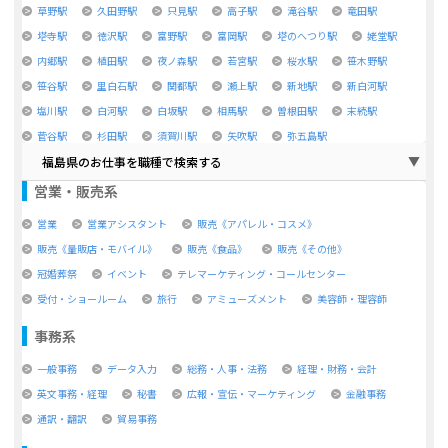
草野駅
久田野駅
只見駅
高子駅
滝谷駅
竜田駅
塔寺駅
徳沢駅
富野駅
富岡駅
塔のへつり駅
姥堂駅
内郷駅
植田駅
夜ノ森駅
若宮駅
桜水駅
笹木野駅
笹谷駅
里白石駅
関都駅
瀬上駅
新地駅
新白河駅
塩川駅
白河駅
白坂駅
相馬駅
曽根田駅
末続駅
菅谷駅
杉田駅
須賀川駅
矢吹駅
弥五島駅
福島県のお仕事を職種で検索する
営業・販売系
営業
営業アシスタント
販売《アパレル・コスメ》
販売《量販店・モバイル》
販売《食品》
販売《その他》
冠婚葬祭
イベント
テレマーケティング・コールセンター
受付・ショールーム
旅行
アミューズメント
美容師・理容師
事務系
一般事務
データ入力
総務・人事・法務
経理・財務・会計
英文事務・経理
秘書
広報・宣伝・マーケティング
金融事務
通訳・翻訳
貿易事務