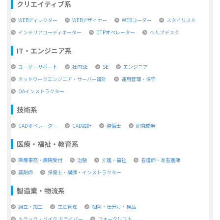
クリエイティブ系
WEBディレクター
WEBデザイナー
WEBコーダー
スタイリスト
インテリアコーディネーター
DTPオペレーター
ヘルプデスク
IT・エンジニア系
ユーザーサポート
社内SE
SE
エンジニア
ネットワークエンジニア・サーバー設計
運用管理・保守
OAインストラクター
技術系
CADオペレーター
CAD設計
整備士
研究開発
医療・福祉・教育系
医療事務・病院受付
治験
介護・福祉
看護師・准看護師
薬剤師
保育士・講師・インストラクター
製造業・物流系
組立・加工
生産管理
梱包・仕分け・検品
トラック・バイク ドライバー
フォークリフト