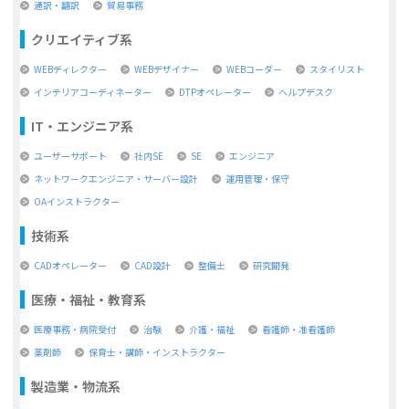
通訳・翻訳
貿易事務
クリエイティブ系
WEBディレクター
WEBデザイナー
WEBコーダー
スタイリスト
インテリアコーディネーター
DTPオペレーター
ヘルプデスク
IT・エンジニア系
ユーザーサポート
社内SE
SE
エンジニア
ネットワークエンジニア・サーバー設計
運用管理・保守
OAインストラクター
技術系
CADオペレーター
CAD設計
整備士
研究開発
医療・福祉・教育系
医療事務・病院受付
治験
介護・福祉
看護師・准看護師
薬剤師
保育士・講師・インストラクター
製造業・物流系