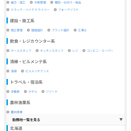
組立・加工
生産管理
梱包・仕分け・検品
トラック・バイク ドライバー
フォークリフト
建設・施工系
施工管理
建設設計
プラント設計
工事士
飲食・レジカウンター系
ホールスタッフ
キッチンスタッフ
レジ
コンビ二・スーパー
清掃・ビルメンテ系
清掃
ビルメンテナンス
トラベル・宿泊系
添乗員
ホテル
リゾート
農林漁業系
農林漁業
勤務地一覧を見る
北海道