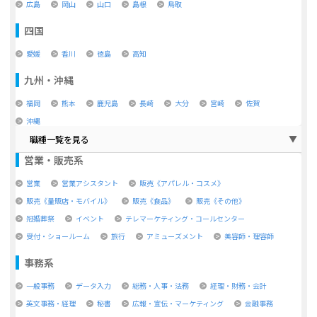
広島
岡山
山口
島根
鳥取
四国
愛媛
香川
徳島
高知
九州・沖縄
福岡
熊本
鹿児島
長崎
大分
宮崎
佐賀
沖縄
職種一覧を見る
営業・販売系
営業
営業アシスタント
販売《アパレル・コスメ》
販売《量販店・モバイル》
販売《食品》
販売《その他》
冠婚葬祭
イベント
テレマーケティング・コールセンター
受付・ショールーム
旅行
アミューズメント
美容師・理容師
事務系
一般事務
データ入力
総務・人事・法務
経理・財務・会計
英文事務・経理
秘書
広報・宣伝・マーケティング
金融事務