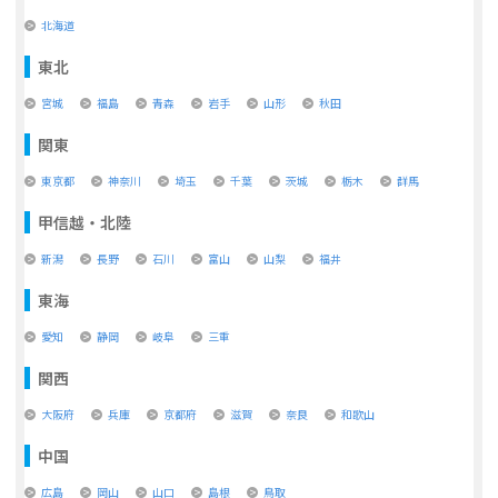
北海道
東北
宮城
福島
青森
岩手
山形
秋田
関東
東京都
神奈川
埼玉
千葉
茨城
栃木
群馬
甲信越・北陸
新潟
長野
石川
富山
山梨
福井
東海
愛知
静岡
岐阜
三重
関西
大阪府
兵庫
京都府
滋賀
奈良
和歌山
中国
広島
岡山
山口
島根
鳥取