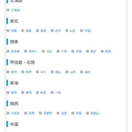
北海道
北海道
東北
宮城
福島
青森
岩手
山形
秋田
関東
東京都
神奈川
埼玉
千葉
茨城
栃木
群馬
甲信越・北陸
新潟
長野
石川
富山
山梨
福井
東海
愛知
静岡
岐阜
三重
関西
大阪府
兵庫
京都府
滋賀
奈良
和歌山
中国