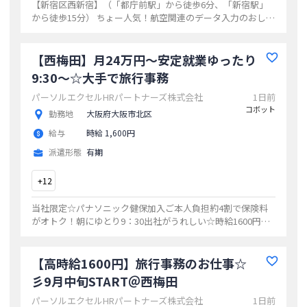
【新宿区西新宿】（「都庁前駅」から徒歩6分、「新宿駅」
から徒歩15分） ちょー人気！航空関連のデータ入力のおしご
とです未経験者多数活躍中！ ★20～30代男女活躍中 ★連休
がかっつり取れる ★おしゃれ自由
...
【西梅田】月24万円～安定就業ゆったり
9:30～☆大手で旅行事務
パーソルエクセルHRパートナーズ株式会社
1日前
コボット
勤務地
大阪府大阪市北区
給与
時給 1,600円
派遣形態
有期
+
12
当社限定☆パナソニック健保加入ご本人負担約4割で保険料
がオトク！朝にゆとり9：30出社がうれしい☆時給1600円
★
...
【高時給1600円】旅行事務のお仕事☆
彡9月中旬START＠西梅田
パーソルエクセルHRパートナーズ株式会社
1日前