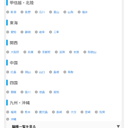
甲信越・北陸
新潟
長野
石川
富山
山梨
福井
東海
愛知
静岡
岐阜
三重
関西
大阪府
兵庫
京都府
滋賀
奈良
和歌山
中国
広島
岡山
山口
島根
鳥取
四国
愛媛
香川
徳島
高知
九州・沖縄
福岡
熊本
鹿児島
長崎
大分
宮崎
佐賀
沖縄
職種一覧を見る