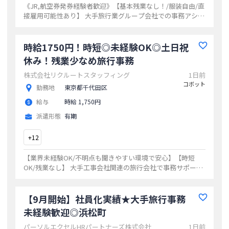
《JR,航空券発券経験者歓迎》【基本残業なし！/服装自由/直
接雇用可能性あり】 大手旅行業グループ会社での事務アシス
タント ◎麹町、四ツ谷、複数路線からアクセスできる便利な
エリア！
...
時給1750円！時短◎未経験OK◎土日祝
休み！残業少なめ旅行事務
株式会社リクルートスタッフィング
1日前
コボット
勤務地
東京都千代田区
給与
時給 1,750円
派遣形態
有期
+
12
【業界未経験OK/不明点も聞きやすい環境で安心】【時短
OK/残業なし】 大手工事会社関連の旅行会社で事務サポート
◎落ち着いたオフィス！ ※2028年4月30日までの期間限定
...
【9月開始】社員化実績★大手旅行事務
未経験歓迎◎浜松町
パーソルエクセルHRパートナーズ株式会社
1日前