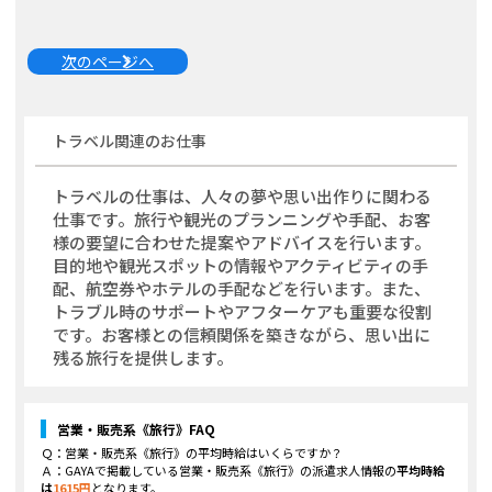
次のページへ
トラベル関連
のお仕事
トラベルの仕事は、人々の夢や思い出作りに関わる
仕事です。旅行や観光のプランニングや手配、お客
様の要望に合わせた提案やアドバイスを行います。
目的地や観光スポットの情報やアクティビティの手
配、航空券やホテルの手配などを行います。また、
トラブル時のサポートやアフターケアも重要な役割
です。お客様との信頼関係を築きながら、思い出に
残る旅行を提供します。
営業・販売系《旅行》
FAQ
Ｑ：
営業・販売系《旅行》
の平均時給はいくらですか？
Ａ：GAYAで掲載している
営業・販売系《旅行》
の派遣求人情報の
平均時給
は
1615
円
となります。