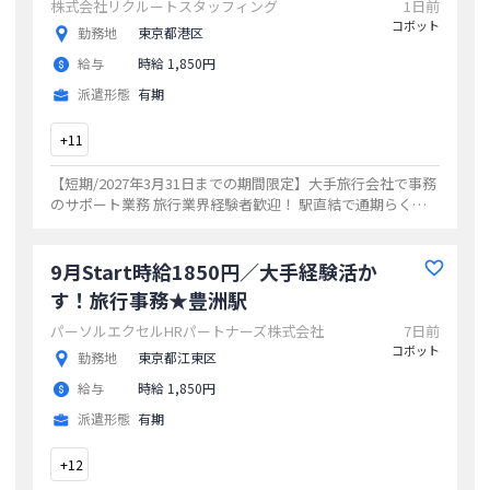
株式会社リクルートスタッフィング
1日前
コボット
勤務地
東京都港区
給与
時給 1,850円
派遣形態
有期
+
11
【短期/2027年3月31日までの期間限定】大手旅行会社で事務
のサポート業務 旅行業界経験者歓迎！ 駅直結で通期らくら
く 朝すこしゆっくり始業もウレシイ！
...
9月Start時給1850円／大手経験活か
す！旅行事務★豊洲駅
パーソルエクセルHRパートナーズ株式会社
7日前
コボット
勤務地
東京都江東区
給与
時給 1,850円
派遣形態
有期
+
12