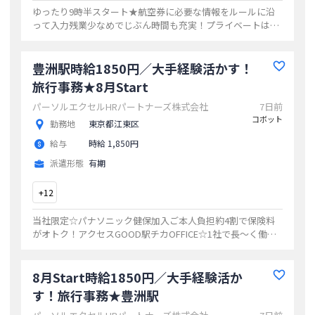
ゆったり9時半スタート★航空券に必要な情報をルールに沿
って入力残業少なめでじぶん時間も充実！プライベートはし
っかり◎土日祝休アクセスGOOD駅チカOFFICE☆1社で長～
く働きたいならココ！
...
豊洲駅時給1850円／大手経験活かす！
旅行事務★8月Start
パーソルエクセルHRパートナーズ株式会社
7日前
コボット
勤務地
東京都江東区
給与
時給 1,850円
派遣形態
有期
+
12
当社限定☆パナソニック健保加入ご本人負担約4割で保険料
がオトク！アクセスGOOD駅チカOFFICE☆1社で長～く働き
たいならココ！／残業少なめでじぶん時間も充実！プライベ
ートはしっかり◎
...
8月Start時給1850円／大手経験活か
す！旅行事務★豊洲駅