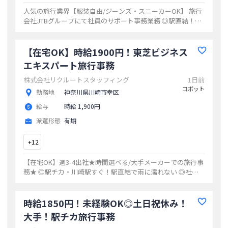
人気の旅行業界【服装自由/ジーンズ・スニーカーOK】 旅行
会社JTBグループにて社員のサポート事務業務 ◎駅直結！雨
の日も濡れずに通勤な可能 ◎同業務の派遣スタッフさんもい
るので安心
...
【在宅OK】時給1900円！東芝ビジネス
エキスパート旅行事務
株式会社リクルートスタッフィング
1日前
コボット
勤務地
神奈川県川崎市幸区
給与
時給 1,900円
派遣形態
有期
+
12
【在宅OK】週3-4出社★時間選べる/大手メーカーでの旅行事
務★ ◎駅チカ・川崎駅すぐ！駅直結で雨に濡れない ◎社員
の方は穏やかな雰囲気の方が多く、不明点など聞きやすい
...
時給1850円！未経験OK◎土日祝休み！
大手！駅チカ旅行事務