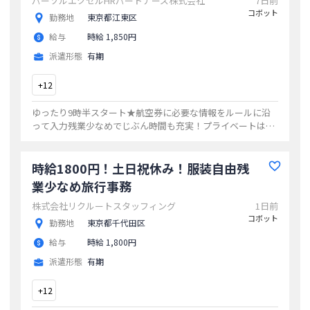
パーソルエクセルHRパートナーズ株式会社
7日前
コボット
勤務地
東京都江東区
給与
時給 1,850円
派遣形態
有期
+
12
ゆったり9時半スタート★航空券に必要な情報をルールに沿
って入力残業少なめでじぶん時間も充実！プライベートはし
っかり◎土日祝休アクセスGOOD駅チカOFFICE☆1社で長～
く働きたいならココ！
...
時給1800円！土日祝休み！服装自由残
業少なめ旅行事務
株式会社リクルートスタッフィング
1日前
コボット
勤務地
東京都千代田区
給与
時給 1,800円
派遣形態
有期
+
12