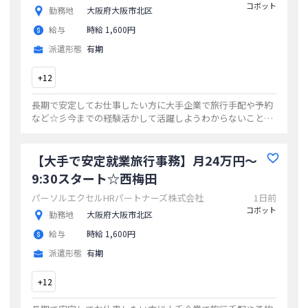
コボット
勤務地
大阪府大阪市北区
給与
時給 1,600円
派遣形態
有期
+
12
長期で安定してお仕事したい方に大手企業で旅行手配や予約
など☆彡今までの経験活かして活躍しようわからないことも
スグに聞ける環境◎朝にゆとり9：30出社がうれしい☆時給
1600円★
...
【大手で安定就業旅行事務】月24万円～
9:30スタート☆西梅田
パーソルエクセルHRパートナーズ株式会社
1日前
コボット
勤務地
大阪府大阪市北区
給与
時給 1,600円
派遣形態
有期
+
12