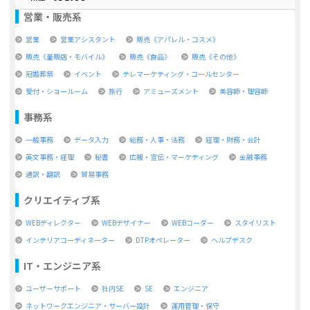
営業・販売系
営業
営業アシスタント
販売《アパレル・コスメ》
販売《量販店・モバイル》
販売《食品》
販売《その他》
冠婚葬祭
イベント
テレマーケティング・コールセンター
受付・ショールーム
旅行
アミューズメント
美容師・理容師
事務系
一般事務
データ入力
総務・人事・法務
経理・財務・会計
英文事務・経理
秘書
広報・宣伝・マーケティング
金融事務
通訳・翻訳
貿易事務
クリエイティブ系
WEBディレクター
WEBデザイナー
WEBコーダー
スタイリスト
インテリアコーディネーター
DTPオペレーター
ヘルプデスク
IT・エンジニア系
ユーザーサポート
社内SE
SE
エンジニア
ネットワークエンジニア・サーバー設計
運用管理・保守