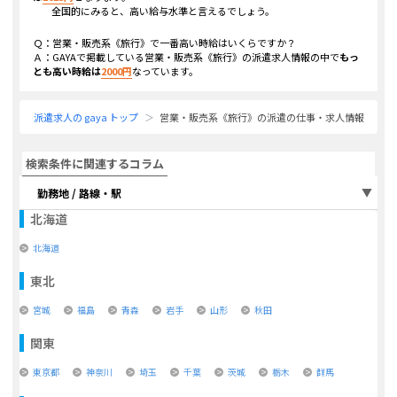
全国的にみると、高い給与水準と言えるでしょう。
Ｑ：
営業・販売系《旅行》
で一番高い時給はいくらですか？
Ａ：GAYAで掲載している
営業・販売系《旅行》
の派遣求人情報の中で
もっ
とも高い時給は
2000
円
なっています。
派遣求人の gaya トップ
営業・販売系《旅行》の派遣の仕事・求人情報
検索条件に関連するコラム
勤務地 / 路線・駅
北海道
北海道
東北
宮城
福島
青森
岩手
山形
秋田
関東
東京都
神奈川
埼玉
千葉
茨城
栃木
群馬