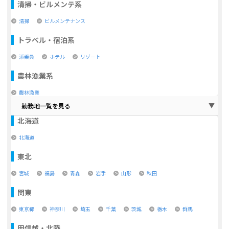
清掃・ビルメンテ系
清掃
ビルメンテナンス
トラベル・宿泊系
添乗員
ホテル
リゾート
農林漁業系
農林漁業
勤務地一覧を見る
北海道
北海道
東北
宮城
福島
青森
岩手
山形
秋田
関東
東京都
神奈川
埼玉
千葉
茨城
栃木
群馬
甲信越・北陸