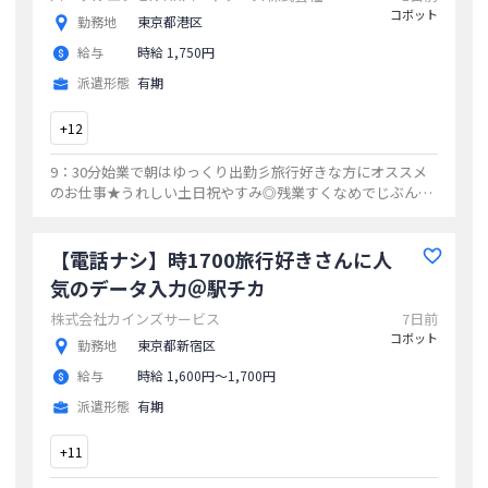
コボット
勤務地
東京都港区
給与
時給 1,750円
派遣形態
有期
+
12
9：30分始業で朝はゆっくり出勤彡旅行好きな方にオススメ
のお仕事★うれしい土日祝やすみ◎残業すくなめでじぶん時
間も充実☆彡派遣のナカマがいるので心強い！周辺には飲食
店多数でお昼に便利当社限定☆
...
【電話ナシ】時1700旅行好きさんに人
気のデータ入力＠駅チカ
株式会社カインズサービス
7日前
コボット
勤務地
東京都新宿区
給与
時給 1,600円〜1,700円
派遣形態
有期
+
11