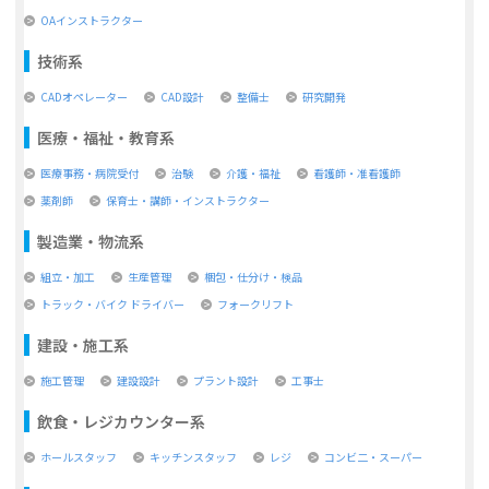
OAインストラクター
技術系
CADオペレーター
CAD設計
整備士
研究開発
医療・福祉・教育系
医療事務・病院受付
治験
介護・福祉
看護師・准看護師
薬剤師
保育士・講師・インストラクター
製造業・物流系
組立・加工
生産管理
梱包・仕分け・検品
トラック・バイク ドライバー
フォークリフト
建設・施工系
施工管理
建設設計
プラント設計
工事士
飲食・レジカウンター系
ホールスタッフ
キッチンスタッフ
レジ
コンビ二・スーパー