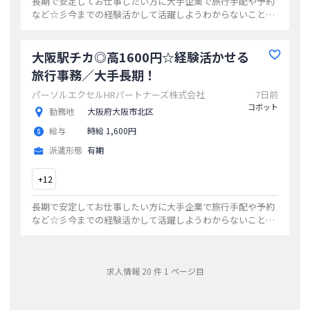
長期で安定してお仕事したい方に大手企業で旅行手配や予約
など☆彡今までの経験活かして活躍しようわからないことも
スグに聞ける環境◎朝にゆとり9：30出社がうれしい☆時給
1600円★
...
大阪駅チカ◎高1600円☆経験活かせる
旅行事務／大手長期！
パーソルエクセルHRパートナーズ株式会社
7日前
コボット
勤務地
大阪府大阪市北区
給与
時給 1,600円
派遣形態
有期
+
12
長期で安定してお仕事したい方に大手企業で旅行手配や予約
など☆彡今までの経験活かして活躍しようわからないことも
スグに聞ける環境◎朝にゆとり9：30出社がうれしい☆時給
1600円★
...
求人情報
20
件
1
ページ目