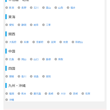
新潟
長野
石川
富山
山梨
福井
東海
愛知
静岡
岐阜
三重
関西
大阪府
兵庫
京都府
滋賀
奈良
和歌山
中国
広島
岡山
山口
島根
鳥取
四国
愛媛
香川
徳島
高知
九州・沖縄
福岡
熊本
鹿児島
長崎
大分
宮崎
佐賀
沖縄