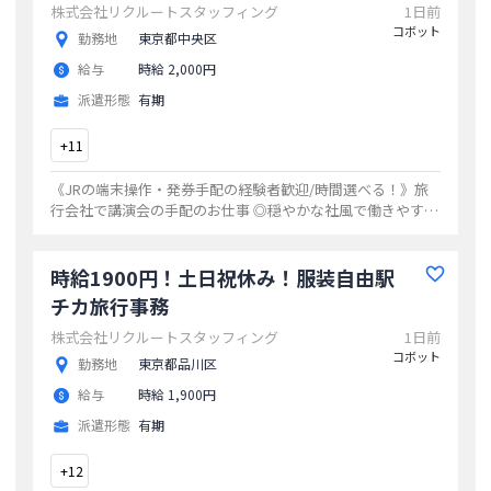
株式会社リクルートスタッフィング
1日前
コボット
勤務地
東京都中央区
給与
時給 2,000円
派遣形態
有期
+
11
《JRの端末操作・発券手配の経験者歓迎/時間選べる！》旅
行会社で講演会の手配のお仕事 ◎穏やかな社風で働きやすい
と評判 ◎リクルートスタッフィングのスタッフさん多数活躍
中のため安心
...
時給1900円！土日祝休み！服装自由駅
チカ旅行事務
株式会社リクルートスタッフィング
1日前
コボット
勤務地
東京都品川区
給与
時給 1,900円
派遣形態
有期
+
12