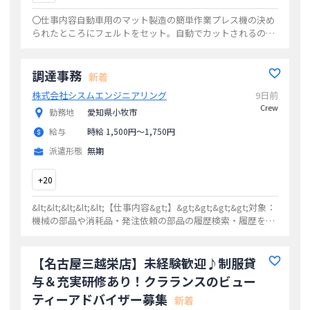
〇仕事内容自動車用のマット製造の簡単作業プレス機の決め
られたところにフェルトをセット。自動でカットされるので
決められた形に組み立てる。フェルトですので重たい物では
ありません。〇給与・時給1,550円月
...
調達事務
新着
株式会社シスムエンジニアリング
9日前
Crew
勤務地
愛知県小牧市
給与
時給 1,500円〜1,750円
派遣形態
無期
+
20
&lt;&lt;&lt;&lt;&lt;【仕事内容&gt;】&gt;&gt;&gt;&gt;対象：
機械の部品や消耗品・発注依頼の部品の履歴検索・履歴をも
とに部品のピックアップ、注文・見積書などの書類作
...
【名古屋三越栄店】未経験歓迎♪制服貸
与＆充実研修あり！クラランスのビュー
ティーアドバイザー募集
新着