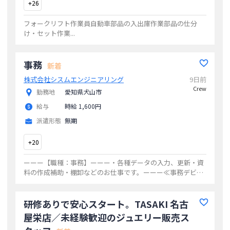
+
26
フォークリフト作業員自動車部品の入出庫作業部品の仕分
け・セット作業
...
事務
新着
株式会社シスムエンジニアリング
9日前
Crew
勤務地
愛知県犬山市
給与
時給 1,600円
派遣形態
無期
+
20
ーーー【職種：事務】ーーー・各種データの入力、更新・資
料の作成補助・棚卸などのお仕事です。ーーー≪事務デビュ
ーの方も歓迎≫ーーー◎Excel、WordなどPCの基本操作が出
来れば、事務未経験の方もOK
...
研修ありで安心スタート。TASAKI 名古
屋栄店／未経験歓迎のジュエリー販売ス