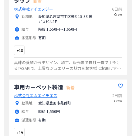
タッフ
新着
株式会社アイエヌジー
6日前
Crew
勤務地
愛知県名古屋市中区栄3-15-33 栄
ガスビル1F
給与
時給 1,550円〜1,650円
派遣形態
有期
+
18
真珠の養殖からデザイン、加工、販売まで自社一貫で手掛け
るTASAKIで、上質なジュエリーの魅力をお客様にお届けする
お仕事です。? お客様にぴったりのジュエリーのご提案・接
客? 大切なお客様のご要望を丁
...
車用カーペット製造
新着
株式会社エムエイチエス
2日前
Crew
勤務地
愛知県豊田市亀首町
給与
時給 1,550円
派遣形態
有期
+
19