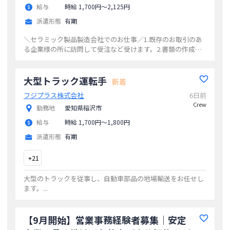
給与
時給 1,700円〜2,125円
派遣形態
有期
＼セラミック製品製造会社でのお仕事／1.既存のお取引のあ
る企業様の所に訪問して受注など受けます。2.書類の作成や
問い合わせなどの対応をします。3.はじめは先輩について回
り仕事を覚えていきます。簡単な仕
...
大型トラック運転手
新着
フジプラス株式会社
6日前
Crew
勤務地
愛知県稲沢市
給与
時給 1,700円〜1,800円
派遣形態
有期
+
21
大型のトラックを従事し、自動車部品の地場輸送をお任せし
ます。
...
【9月開始】営業事務経験者募集｜安定