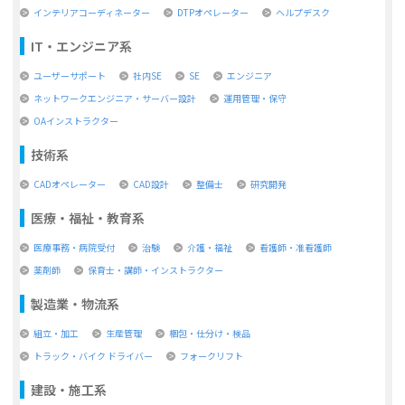
インテリアコーディネーター
DTPオペレーター
ヘルプデスク
IT・エンジニア系
ユーザーサポート
社内SE
SE
エンジニア
ネットワークエンジニア・サーバー設計
運用管理・保守
OAインストラクター
技術系
CADオペレーター
CAD設計
整備士
研究開発
医療・福祉・教育系
医療事務・病院受付
治験
介護・福祉
看護師・准看護師
薬剤師
保育士・講師・インストラクター
製造業・物流系
組立・加工
生産管理
梱包・仕分け・検品
トラック・バイク ドライバー
フォークリフト
建設・施工系