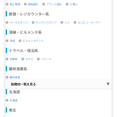
施工管理
建設設計
プラント設計
工事士
飲食・レジカウンター系
ホールスタッフ
キッチンスタッフ
レジ
コンビ二・スーパー
清掃・ビルメンテ系
清掃
ビルメンテナンス
トラベル・宿泊系
添乗員
ホテル
リゾート
農林漁業系
農林漁業
勤務地一覧を見る
北海道
北海道
東北