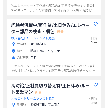
＼エレベーター・工作機械部品の加工溶接を行っている会社
でのオシゴト。／1.指示書従って部品をプレス機に組付け。
2.組付けた後は、ボタンをポチッと。3.出てきた部品に問題
ないかチェック。4.問題なければ
...
経験者活躍中/軽作業/土日休み/エレベー
ター部品の検査・梱包
新着
株式会社ドリームアシスト尾張
5日前
Crew
勤務地
愛知県春日井市
給与
時給 1,750円〜2,187円
派遣形態
有期
＼エレベーター・工作機械部品の加工溶接を行っている会社
でのオシゴトになります／1.測定器で部品の数値チェックを
して頂きます。2.部品や製品に間違えがないか指示書を確認
します。3.チェックが終わり次第出
...
高時給/正社員切り替え有/土日休み/ルー
ト営業マン
新着
株式会社ドリームアシスト尾張
5日前
Crew
勤務地
愛知県春日井市上条町