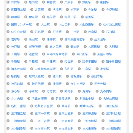
有松駅
旭前駅
朝倉駅
芦原駅
熱田駅
東田駅
東田坂上駅
井原駅
池場駅
池下駅
今池駅
今伊勢駅
印場駅
伊奈駅
稲永駅
稲荷口駅
稲沢駅
国際センター駅
犬山駅
犬山口駅
犬山遊園駅
杁ケ池公園駅
いりなか駅
石仏駅
石浜駅
一社駅
岩倉駅
石刀駅
岩塚駅
楽田駅
蒲郡駅
蒲郡競艇場前駅
芸大通駅
神戸駅
御器所駅
五ノ三駅
御油駅
大同町駅
大門駅
土橋駅
道徳駅
中部国際空港駅
茶臼山駅
茶屋ヶ坂駅
千種駅
千種駅
千種駅
知立駅
知多半田駅
知多奥田駅
知多武豊駅
中京競馬場前駅
永和駅
江島駅
永覚駅
駅前駅
駅前大通駅
榎戸駅
枇杷島駅
甚目寺駅
神宮前駅
神宮西駅
神領駅
自由ヶ丘駅
定光寺駅
浄心駅
浄水駅
町方駅
間内駅
丸渕駅
丸の内駅
丸ノ内駅
名電赤坂駅
名電長沢駅
名電山中駅
名城公園駅
名鉄一宮駅
名鉄名古屋駅
美合駅
美浜緑苑駅
三河安城駅
三河知立駅
三河一宮駅
三河上郷駅
三河鹿島駅
三河川合駅
三河槙原駅
三河三谷駅
三河大野駅
三河大塚駅
三河塩津駅
三河田原駅
三河高浜駅
三河鳥羽駅
三河東郷駅
三河豊田駅