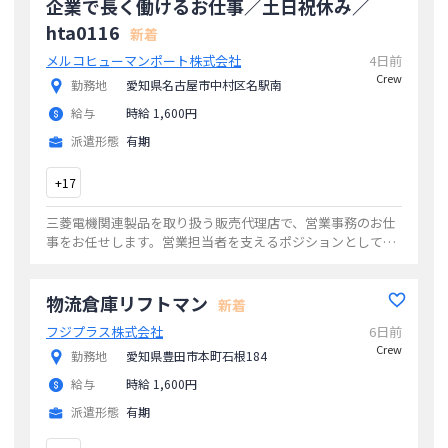
企業で長く働けるお仕事／土日祝休み／
hta0116
新着
メルコヒューマンポート株式会社
4日前
Crew
勤務地
愛知県名古屋市中村区名駅南
給与
時給 1,600円
派遣形態
有期
+
17
三菱電機関連製品を取り扱う販売代理店で、営業事務のお仕
事をお任せします。営業担当者を支えるポジションとして、
受発注業務を中心に、見積作成や納期調整など幅広い事務業
務をご担当いただきます。【主な仕事内容
...
物流倉庫リフトマン
新着
フジプラス株式会社
6日前
Crew
勤務地
愛知県豊田市本町石根184
給与
時給 1,600円
派遣形態
有期