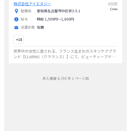
株式会社アイエヌジー
6日前
Crew
勤務地
愛知県名古屋市中区栄3-5-1
給与
時給 1,500円〜1,600円
派遣形態
有期
+
18
世界中の女性に愛される、フランス生まれのスキンケアブラ
ンド【CLARINS（クラランス）】にて、ビューティーアドバ
イザーとしてお客様一人ひとりに寄り添った接客・カウンセ
リングを行っていただきます。具体
...
求人情報
4,705
件
1
ページ目