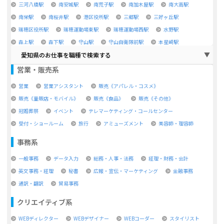
三河八橋駅
南安城駅
南荒子駅
南加木屋駅
南大高駅
南栄駅
南桜井駅
港区役所駅
三郷駅
三好ヶ丘駅
瑞穂区役所駅
瑞穂運動場東駅
瑞穂運動場西駅
水野駅
森上駅
森下駅
守山駅
守山自衛隊前駅
本星崎駅
愛知県のお仕事を職種で検索する
営業・販売系
営業
営業アシスタント
販売《アパレル・コスメ》
販売《量販店・モバイル》
販売《食品》
販売《その他》
冠婚葬祭
イベント
テレマーケティング・コールセンター
受付・ショールーム
旅行
アミューズメント
美容師・理容師
事務系
一般事務
データ入力
総務・人事・法務
経理・財務・会計
英文事務・経理
秘書
広報・宣伝・マーケティング
金融事務
通訳・翻訳
貿易事務
クリエイティブ系
WEBディレクター
WEBデザイナー
WEBコーダー
スタイリスト