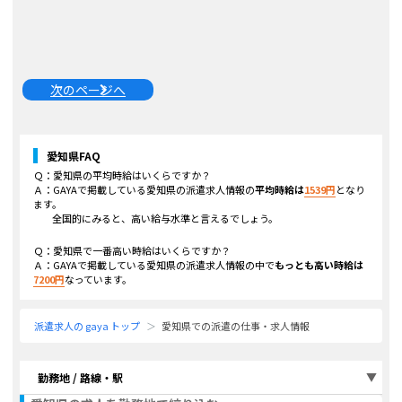
次のページへ
愛知県
FAQ
Ｑ：
愛知県
の平均時給はいくらですか？
Ａ：GAYAで掲載している
愛知県
の派遣求人情報の
平均時給は
1539
円
となり
ます。
全国的にみると、高い給与水準と言えるでしょう。
Ｑ：
愛知県
で一番高い時給はいくらですか？
Ａ：GAYAで掲載している
愛知県
の派遣求人情報の中で
もっとも高い時給は
7200
円
なっています。
派遣求人の gaya トップ
愛知県での派遣の仕事・求人情報
勤務地 / 路線・駅