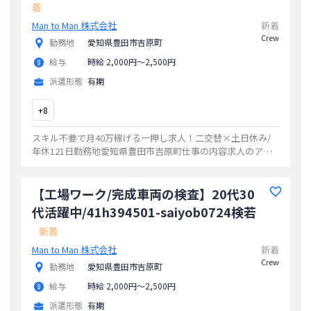
着
Man to Man 株式会社
新着
Crew
勤務地
愛知県豊田市吉原町
給与
時給 2,000円〜2,500円
派遣形態
有期
+
8
スキル不要で月40万稼げる一押し求人！二交替×土日休み/
年休121日勤務地愛知県豊田市吉原町仕事の内容求人のアピ
ールポイントスキル不要で月40万稼げる一押し求人！二交替
×土日休み/年休121日勤務地愛
...
【工場ワーク/完成車両の検査】20代30
代活躍中/41h394501-saiyob0724検若
新着
Man to Man 株式会社
新着
Crew
勤務地
愛知県豊田市吉原町
給与
時給 2,000円〜2,500円
派遣形態
有期