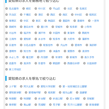
愛知県
の求人を勤務地で絞り込む
名古屋市
緑区
中川区
守山区
北区
名東区
天白区
千種区
港区
西区
南区
中村区
昭和区
瑞穂区
中区
東区
熱田区
豊田市
豊橋市
一宮市
岡崎市
春日井市
豊川市
安城市
知多郡
小牧市
刈谷市
稲沢市
瀬戸市
半田市
東海市
西尾市
江南市
愛知郡
あま市
知多市
大府市
蒲郡市
日進市
北名古屋市
尾張旭市
犬山市
碧南市
海部郡
豊明市
知立市
田原市
津島市
愛西市
清須市
みよし市
幡豆郡
丹羽郡
常滑市
新城市
長久手市
岩倉市
高浜市
弥富市
額田郡
西春日井郡
北設楽郡
東三河地区
愛知県
の求人を駅名で絞り込む
上ゲ駅
阿久比駅
愛知大学前駅
愛・地球博記念公園駅
愛知御津駅
愛環梅坪駅
相見駅
相生山駅
逢妻駅
味鋺駅
味岡駅
赤池駅
赤岩口駅
尼ヶ坂駅
安城駅
青塚駅
青山駅
荒畑駅
荒子駅
荒子川公園駅
新瑞橋駅