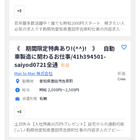
+
8
若年層多数活躍中！誰でも時給2000円スタート 稼ぎたい人
必見の求人です勤務地愛知県豊田市吉原町仕事の内容求人の
アピールポイント若年層多数活躍中！誰でも時給2000円スタ
ート 稼ぎたい人必見の求人です
...
《 期間限定特典あり!(^^)! 》 自動
車製造に関わるお仕事/41h394501-
saiyod0721全通
新着
Man to Man 株式会社
新着
Crew
勤務地
愛知県豊田市吉原町
給与
時給 2,000円〜2,500円
派遣形態
有期
+
8
土日休み【入社特典30万円プレゼント】自宅からの通勤可能
('ω')ノ勤務地愛知県豊田市吉原町仕事の内容求人のアピール
ポイント土日休み【入社特典30万円プレゼント】自宅からの