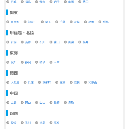
宮城
福島
青森
岩手
山形
秋田
関東
東京都
神奈川
埼玉
千葉
茨城
栃木
群馬
甲信越・北陸
新潟
長野
石川
富山
山梨
福井
東海
愛知
静岡
岐阜
三重
関西
大阪府
兵庫
京都府
滋賀
奈良
和歌山
中国
広島
岡山
山口
島根
鳥取
四国
愛媛
香川
徳島
高知