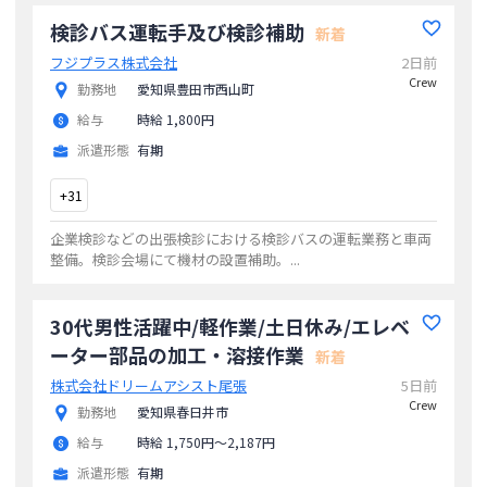
通勤可能('ω')ノ勤務地愛
...
検診バス運転手及び検診補助
新着
フジプラス株式会社
2日前
Crew
勤務地
愛知県豊田市西山町
給与
時給 1,800円
派遣形態
有期
+
31
企業検診などの出張検診における検診バスの運転業務と車両
整備。検診会場にて機材の設置補助。
...
30代男性活躍中/軽作業/土日休み/エレベ
ーター部品の加工・溶接作業
新着
株式会社ドリームアシスト尾張
5日前
Crew
勤務地
愛知県春日井市
給与
時給 1,750円〜2,187円
派遣形態
有期