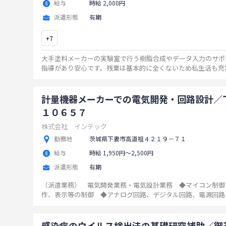
給与
時給 2,000円
派遣形態
有期
+
7
大手塗料メーカーの実験室で行う樹脂合成やデータ入力のサポ
指導があり安心です。残業は基本的に全くないため私生活も充
やバイク通勤も可能な働きやすさに優れた環境です。
...
計量機器メーカーでの電気開発・回路設計／
１０６５７
株式会社 インテック
勤務地
茨城県下妻市高道祖４２１９－７１
給与
時給 1,950円〜2,500円
派遣形態
有期
（派遣業務） 電気開発業務・電気設計業務 ◆マイコン制御
作、表示等の制御 ◆アナログ回路、デジタル回路、電源回路
タ、バッテリー）基板設計対応 ◆ディスコンの部品対応 ◆
る業務 変更範囲：変更なし
...
感染症のウイルス検出法の基礎研究補助／御