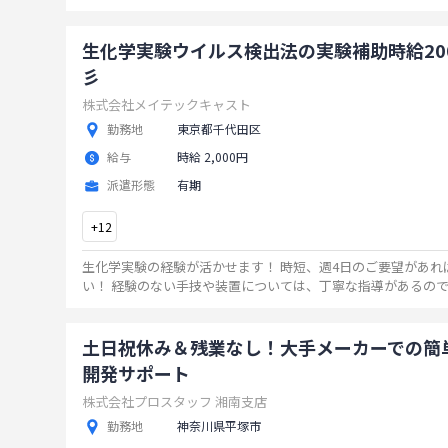
生化学実験ウイルス検出法の実験補助時給20
彡
株式会社メイテックキャスト
勤務地
東京都千代田区
給与
時給 2,000円
派遣形態
有期
+
12
生化学実験の経験が活かせます！ 時短、週4日のご要望があればご相談くださ
い！ 経験のない手技や装置については、丁寧な指導があるので安心です。 ま
ずは、お気軽にお問い合わせください彡
...
土日祝休み＆残業なし！大手メーカーでの簡
開発サポート
株式会社プロスタッフ 湘南支店
勤務地
神奈川県平塚市