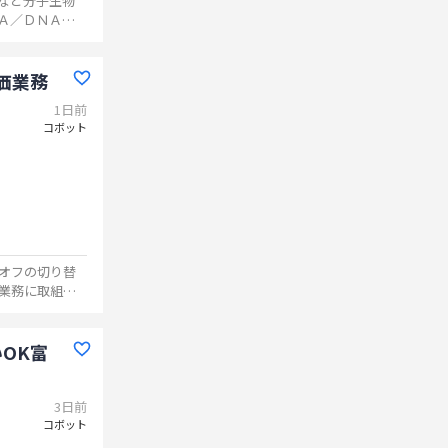
など分子生物
Ａ／ＤＮＡ抽
子生物学実
トック、抗
の補助業
価業務
旬～開始予定
1日前
コボット
オフの切り替
業務に取組ん
OK富
3日前
コボット