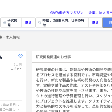
GAYA働き方マガジン
企業、法人担
研究開
時給 、2週間以内、仕事の特
選択
選択
発
徴
事・求人情報
★
研究開発関連
のお仕事
2日前
コボット
研究開発の仕事は、新製品や技術の開発や改
るプロセスを担当する役割です。市場調査や
を行い、新たな製品や技術の開発の方向性を
す。実験や試作品の作成、テストや評価を行
や技術の性能や品質を向上させます。また、
クトの進行管理や予算管理も行い、スケジュ
にプロジェクトを推進します。クリエイティ
て進める日も
力と技術的なスキルを活かして、革新的な製
るのも嬉しい
の開発に貢献します。