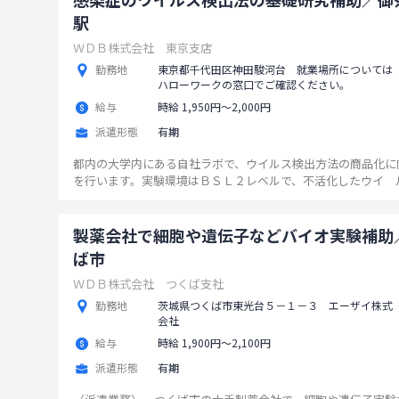
駅
ＷＤＢ株式会社 東京支店
勤務地
東京都千代田区神田駿河台 就業場所については
ハローワークの窓口でご確認ください。
給与
時給 1,950円〜2,000円
派遣形態
有期
都内の大学内にある自社ラボで、ウイルス検出方法の商品化に
を行います。実験環境はＢＳＬ２レベルで、不活化したウイ 
います。 【業務の詳細】 ・抗体を含む溶液の調製 ・目的
に色素で標識 ・自社開発機器やＰＣＲを用いた検体の評価 
に沿った実験の実施 ※新しい実験や技術を身に着けたい方に
製薬会社で細胞や遺伝子などバイオ実験補助
す。 ※業務の変更範囲：なし
...
ば市
ＷＤＢ株式会社 つくば支社
勤務地
茨城県つくば市東光台５－１－３ エーザイ株式
会社
給与
時給 1,900円〜2,100円
派遣形態
有期