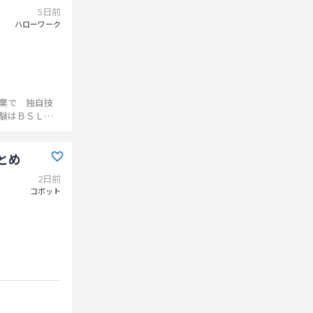
5日前
ハローワーク
業で 独自技
験はＢＳＬ２
溶液の調
た検体の評
業務の変更範
とめ
2日前
コボット