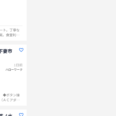
ート。丁寧な
実。食堂利用
下妻市
1日前
ハローワーク
 ◆ボタン操
（ＡＣアダプ
その他付随す
茶ノ水