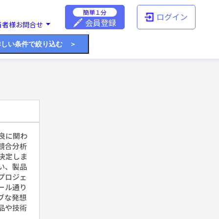
簡単１分
ログイン
会員登録
当者様お問合せ
詳しい条件で絞り込む ＞
良に関わ
競合分析
決定しま
い、製品
プロジェ
ール通り
ブな発想
品や技術