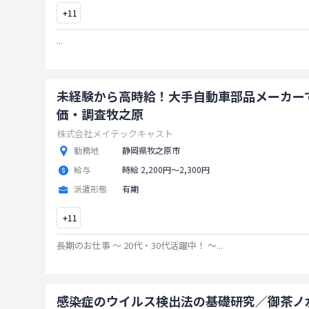
+
11
...
未経験から高時給！大手自動車部品メーカー
価・調査牧之原
株式会社メイテックキャスト
勤務地
静岡県牧之原市
給与
時給 2,200円〜2,300円
派遣形態
有期
+
11
長期のお仕事 ～ 20代・30代活躍中！ ～
...
感染症のウイルス検出法の基礎研究／御茶ノ