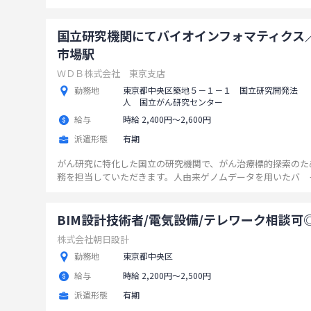
ポイント◎
...
国立研究機関にてバイオインフォマティクス
市場駅
ＷＤＢ株式会社 東京支店
勤務地
東京都中央区築地５－１－１ 国立研究開発法
人 国立がん研究センター
給与
時給 2,400円〜2,600円
派遣形態
有期
がん研究に特化した国立の研究機関で、がん治療標的探索のた
務を担当していただきます。人由来ゲノムデータを用いたバ 
マティクス解析が主な業務です。 【業務の詳細】 ・既存
やスクリプトを用いたデータ解析 ・ＰｙｔｈｏｎやＲを使用
ト作成 ・解析結果の報告資料作成 ・データ管理および整理
BIM設計技術者/電気設備/テレワーク相談可
ンフォマティクス解析の経験がある方歓迎します。 ※業務
株式会社朝日設計
なし
...
勤務地
東京都中央区
給与
時給 2,200円〜2,500円
派遣形態
有期