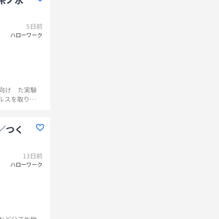
5日前
ハローワーク
向け た実験
ルスを取り扱
のタンパク質
・プロトコル
おすすめで
／つく
13日前
ハローワーク