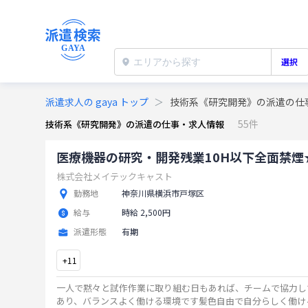
選択
派遣求人の gaya トップ
技術系《研究開発》の派遣の仕
55件
技術系《研究開発》の派遣の仕事・求人情報
医療機器の研究・開発残業10H以下全面禁煙
株式会社メイテックキャスト
勤務地
神奈川県横浜市戸塚区
給与
時給 2,500円
派遣形態
有期
+
11
一人で黙々と試作作業に取り組む日もあれば、チームで協力し
あり、バランスよく働ける環境です髪色自由で自分らしく働け