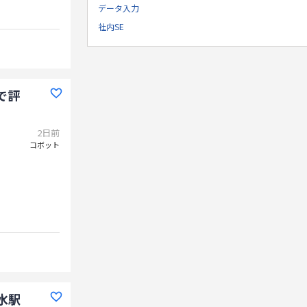
データ入力
社内SE
で評
2日前
コボット
水駅