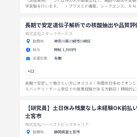
（派遣業務） つくば市の大手製薬会社で、細胞や遺伝子実験
学実験を行います。 ・プラスミド構築、シークエンス、ＲＮ
出、定量ＰＣ Ｒ、ウエスタンブロット、ＥＬＩＳＡなどの分
験 ・細胞培養、遺伝子導入、遺伝子発現細胞の樹立とス
体 染色、定型的なアッセイなどの細胞実験 ・動物実験
長期で安定遺伝子解析での核酸抽出や品質評
務 ・実験データの入力および記録の作成業務 ＊９月下
株式会社スタッフサービス
です。 変更範囲：なし
...
勤務地
神奈川県川崎市川崎区
給与
時給 1,900円
派遣形態
有期
+
12
長期で安定して働きたい方にオススメ！年間休日多めでオンと
えバッチリ！チーム単位での就業経験がある方歓迎！積極的に
で頂ける方、ご応募お待ちしております！
...
【研究員】土日休み残業なし未経験OK前払い
士宮市
株式会社ハーベストビィズキャリア
勤務地
静岡県富士宮市