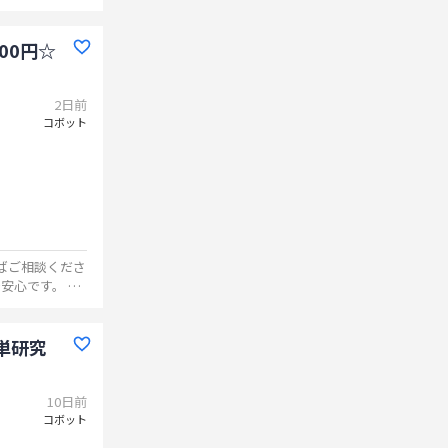
00円☆
2日前
コボット
単研究
10日前
コボット