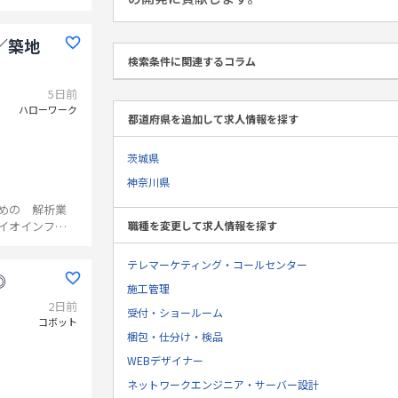
／築地
検索条件に関連するコラム
5日前
ハローワーク
都道府県を追加して求人情報を探す
茨城県
神奈川県
めの 解析業
イオインフォ
職種を変更して求人情報を探す
の解析ツール
したスクリプ
テレマーケティング・コールセンター
 ※バイオイ
◎
施工管理
の変更範囲：
2日前
受付・ショールーム
コボット
梱包・仕分け・検品
WEBデザイナー
ネットワークエンジニア・サーバー設計