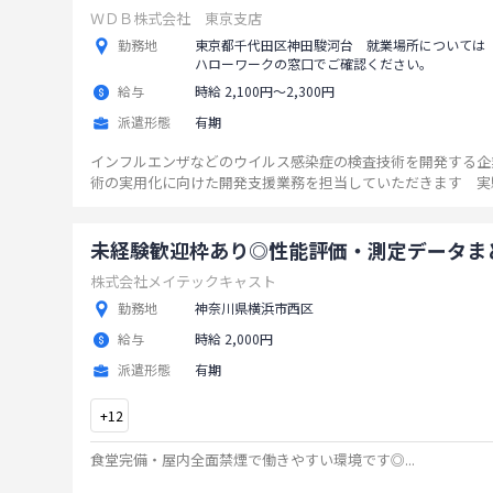
ＷＤＢ株式会社 東京支店
勤務地
東京都千代田区神田駿河台 就業場所については
ハローワークの窓口でご確認ください。
給与
時給 2,100円〜2,300円
派遣形態
有期
インフルエンザなどのウイルス感染症の検査技術を開発する企
術の実用化に向けた開発支援業務を担当していただきます 実
レベルのラボで行います。 【業務の詳細】 ・抗体を含む
製 ・タンパク質の標識、精製、分析 ・機器やＰＣＲを用い
価 ※感染症検査技術の研究開発に意義を感じる方歓迎 ※
未経験歓迎枠あり◎性能評価・測定データま
囲：なし
...
株式会社メイテックキャスト
勤務地
神奈川県横浜市西区
給与
時給 2,000円
派遣形態
有期
+
12
食堂完備・屋内全面禁煙で働きやすい環境です◎
...