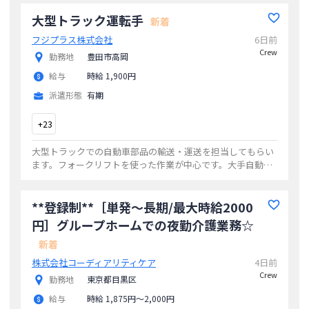
様が安心して過ごせるよう
...
大型トラック運転手
新着
フジプラス株式会社
6日前
Crew
勤務地
豊田市高岡
給与
時給 1,900円
派遣形態
有期
+
23
大型トラックでの自動車部品の輸送・運送を担当してもらい
ます。フォークリフトを使った作業が中心です。大手自動車
メーカーの工場間や物流センターの配送になります。決まっ
たルートで安心したスケジュールになりま
...
**登録制**［単発〜長期/最大時給2000
円］グループホームでの夜勤介護業務☆
新着
株式会社コーディアリティケア
4日前
Crew
勤務地
東京都目黒区
給与
時給 1,875円〜2,000円