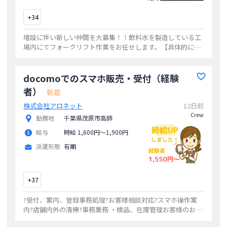
+
34
増設に伴い新しい仲間を大募集！！飲料水を製造している工
場内にてフォークリフト作業をお任せします。【具体的に
は】■フォークリフト作業・パレット積みされた飲料を指定
されの場所まで運び、自動ラックへ格納する
...
docomoでのスマホ販売・受付（経験
者）
新着
株式会社アロネット
12日前
Crew
勤務地
千葉県茂原市高師
給与
時給 1,600円〜1,900円
派遣形態
有期
+
37
?受付、案内、登録事務処理?お客様相談対応?スマホ操作案
内?店舗内外の清掃?事務業務 ・検品、在庫管理お客様のお悩
み事や困り事をお伺いし解決、快適に生活できるようにおス