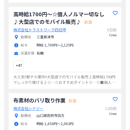
一切なし■勤務場所が選べる■シフト制(希望休みあり)■昇
給あり【お仕事内容】＼あな
...
高時給1700円〜☆個人ノルマ一切なし
♪大型店でのモバイル販売♪
新着
株式会社トラストワーク四日市
5日前
Crew
勤務地
三重県津市
給与
時給 1,700円〜2,125円
派遣形態
有期
+
47
大人気!!駅チカ案件!!大型店でのモバイル販売♪高時給1700円
でしっかり稼げる♪☆…☆おすすめポイント☆…☆■個人ノ
ルマ一切なし■勤務場所が選べる■シフト制(希望休みあ
り)■昇給あり【お仕事内容】＼
...
布素材のバリ取り作業
新着
株式会社シナジー
12日前
Crew
勤務地
山口県防府市浜方
給与
時給 1,650円〜2,063円