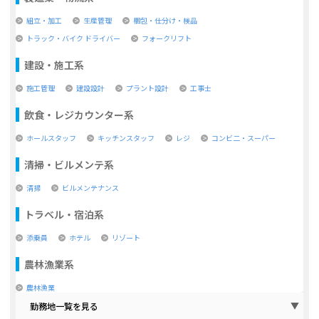
組立・加工
生産管理
梱包・仕分け・検品
トラック・バイク ドライバー
フォークリフト
建設・施工系
施工管理
建設設計
プラント設計
工事士
飲食・レジカウンター系
ホールスタッフ
キッチンスタッフ
レジ
コンビ二・スーパー
清掃・ビルメンテ系
清掃
ビルメンテナンス
トラベル・宿泊系
添乗員
ホテル
リゾート
農林漁業系
農林漁業
勤務地一覧を見る