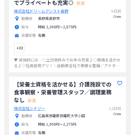
でプライベートも充実◎
新着
株式会社ドリームアシスト長野
5日前
Crew
勤務地
長野県長野市
給与
時給 2,300円〜2,875円
派遣形態
有期
+
33
▼ 具体的には…◇土日祝休みでお休み充実♪◇資格を活かせ
る♪◇社員登用アリ！＼自動車会社で車検＆整備／アナタの
資格を活かせるお仕事♪高時給で働ける♪まずはお問い合わ
せお待ちしております♪入職日に導入教
...
【栄養士資格を活かせる】介護施設での
食事観察・栄養管理スタッフ／調理業務
なし
新着
株式会社シナジー
12日前
Crew
勤務地
広島県世羅郡世羅町大字小国
給与
時給 1,900円〜2,375円
派遣形態
有期