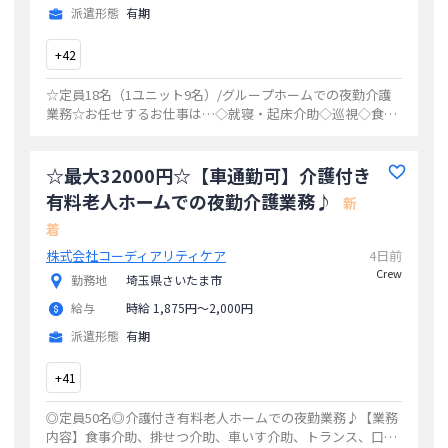
派遣形態
有期
+
42
☆定員18名（1ユニット9名）/グループホームでの夜勤介護
業務☆お任せするお仕事は…◇就寝・起床介助◇巡視◇食事
介助◇排泄介助◇オムツ交換◇調理・掃除・洗濯など利用者
様が安心して過ごせるよう、温かいサ
...
☆最大32000円☆【車通勤可】介護付き
有料老人ホームでの夜勤介護業務♪
新
着
株式会社コーディアリティケア
4日前
Crew
勤務地
埼玉県さいたま市
給与
時給 1,875円〜2,000円
派遣形態
有期
+
41
◎定員50名◎介護付き有料老人ホームでの夜勤業務♪【業務
内容】食事介助、排せつ介助、車いす介助、トランス、口腔