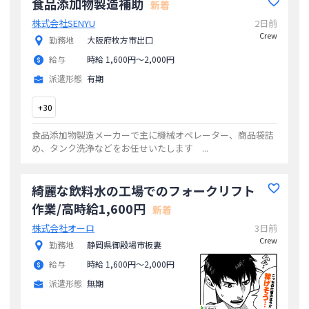
食品添加物製造補助
新着
株式会社SENYU
2日前
Crew
勤務地
大阪府枚方市出口
給与
時給 1,600円〜2,000円
派遣形態
有期
+
30
食品添加物製造メーカーで主に機械オペレーター、商品袋詰
め、タンク洗浄などをお任せいたします
...
綺麗な飲料水の工場でのフォークリフト
作業/高時給1,600円
新着
株式会社オーロ
3日前
Crew
勤務地
静岡県御殿場市板妻
給与
時給 1,600円〜2,000円
派遣形態
無期