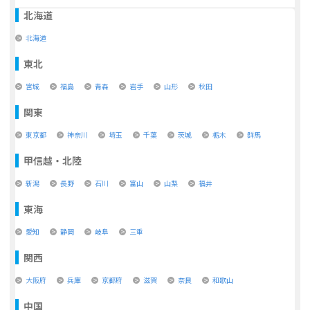
北海道
北海道
東北
宮城
福島
青森
岩手
山形
秋田
関東
東京都
神奈川
埼玉
千葉
茨城
栃木
群馬
甲信越・北陸
新潟
長野
石川
富山
山梨
福井
東海
愛知
静岡
岐阜
三重
関西
大阪府
兵庫
京都府
滋賀
奈良
和歌山
中国