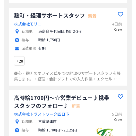
ケア、服薬管理、記録(iPhone入力)、環境整備(掃除)など利用
者様が安心して過ごせるよ
...
麹町・経理サポートスタッフ
新着
株式会社モリコー
4日前
Crew
勤務地
東京都 千代田区 麹町2-3-3
給与
時給 1,750円
派遣形態
有期
+
28
都心・麹町のオフィスビルでの経理のサポートスタッフを募
集します。・経理・会計ソフトでの入力作業・エクセル・ワ
ードなどを使った書類作成・その他一般事務業務
...
高時給1700円〜☆営業デビュー♪携帯
スタッフのフォロー♪
新着
株式会社トラストワーク四日市
5日前
Crew
勤務地
三重県津市
給与
時給 1,700円〜2,125円