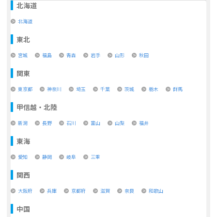
北海道
北海道
東北
宮城
福島
青森
岩手
山形
秋田
関東
東京都
神奈川
埼玉
千葉
茨城
栃木
群馬
甲信越・北陸
新潟
長野
石川
富山
山梨
福井
東海
愛知
静岡
岐阜
三重
関西
大阪府
兵庫
京都府
滋賀
奈良
和歌山
中国