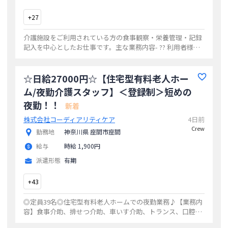
+
27
介護施設をご利用されている方の食事観察・栄養管理・記録
記入を中心としたお仕事です。主な業務内容- ?? 利用者様の
食事状況の観察- ? 食事摂取量や体調面の確認- ? 栄養管理に
関する記録の記入- ?
...
☆日給27000円☆【住宅型有料老人ホー
ム/夜勤介護スタッフ】＜登録制＞短めの
夜勤！！
新着
株式会社コーディアリティケア
4日前
Crew
勤務地
神奈川県 座間市座間
給与
時給 1,900円
派遣形態
有期
+
43
◎定員39名◎住宅型有料老人ホームでの夜勤業務♪【業務内
容】食事介助、排せつ介助、車いす介助、トランス、口腔ケ
ア、服薬管理、記録(iPhone入力)、環境整備(掃除)など利用者