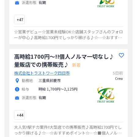
派遣形態
有期
+
47
☆営業デビュー☆営業未経験OK☆店舗スタッフさんのフォロ
ーが中心♪高時給1700円でしっかり稼げる♪☆…☆おすすめ
ポイント☆…☆■個人ノルマ一切なし■勤務場所が選べる■
シフト制(希望休みあり)■昇給あ
...
高時給1700円〜!!個人ノルマ一切なし♪
量販店での携帯販売♪
新着
株式会社トラストワーク四日市
5日前
Crew
勤務地
三重県鈴鹿市
給与
時給 1,700円〜2,125円
派遣形態
有期
+
44
大人気!!駅チカ案件!!大型店での携帯販売♪高時給1700円でし
っかり稼げる♪☆…☆おすすめポイント☆…☆■個人ノルマ