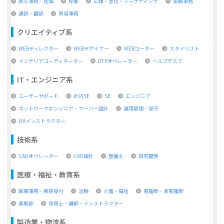
英文事務・経理
秘書
広報・宣伝・マーケティング
金融事務
通訳・翻訳
貿易事務
クリエイティブ系
WEBディレクター
WEBデザイナー
WEBコーダー
スタイリスト
インテリアコーディネーター
DTPオペレーター
ヘルプデスク
IT・エンジニア系
ユーザーサポート
社内SE
SE
エンジニア
ネットワークエンジニア・サーバー設計
運用管理・保守
OAインストラクター
技術系
CADオペレーター
CAD設計
整備士
研究開発
医療・福祉・教育系
医療事務・病院受付
治験
介護・福祉
看護師・准看護師
薬剤師
保育士・講師・インストラクター
製造業・物流系