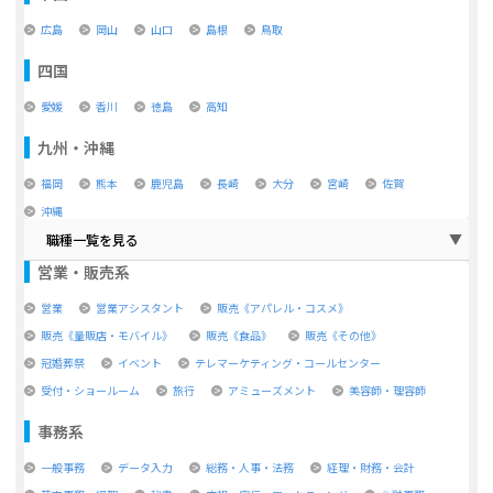
広島
岡山
山口
島根
鳥取
四国
愛媛
香川
徳島
高知
九州・沖縄
福岡
熊本
鹿児島
長崎
大分
宮崎
佐賀
沖縄
職種一覧を見る
営業・販売系
営業
営業アシスタント
販売《アパレル・コスメ》
販売《量販店・モバイル》
販売《食品》
販売《その他》
冠婚葬祭
イベント
テレマーケティング・コールセンター
受付・ショールーム
旅行
アミューズメント
美容師・理容師
事務系
一般事務
データ入力
総務・人事・法務
経理・財務・会計