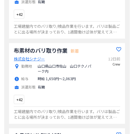
派遣形態
有期
+
42
工場建屋内でのバリ取り/検品作業を行います。バリは製品ご
とに出る場所が決まっており、1週間働けば体が覚えてスム
ーズに仕事に取り掛かれます。検品作業もありますが、工程
内で行う簡易的なものなので見落としが
...
布素材のバリ取り作業
新着
株式会社シナジー
12日前
Crew
勤務地
山口県山口市佐山 山口テクノパ
ーク内
給与
時給 1,650円〜2,063円
派遣形態
有期
+
42
工場建屋内でのバリ取り/検品作業を行います。バリは製品ご
とに出る場所が決まっており、1週間働けば体が覚えてスム
ーズに仕事に取り掛かれます。検品作業もありますが、工程
内で行う簡易的なものなので見落としが
...