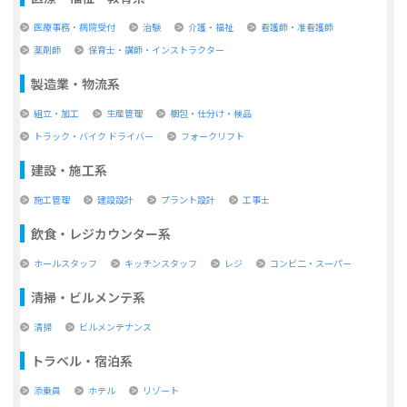
医療事務・病院受付
治験
介護・福祉
看護師・准看護師
薬剤師
保育士・講師・インストラクター
製造業・物流系
組立・加工
生産管理
梱包・仕分け・検品
トラック・バイク ドライバー
フォークリフト
建設・施工系
施工管理
建設設計
プラント設計
工事士
飲食・レジカウンター系
ホールスタッフ
キッチンスタッフ
レジ
コンビ二・スーパー
清掃・ビルメンテ系
清掃
ビルメンテナンス
トラベル・宿泊系
添乗員
ホテル
リゾート