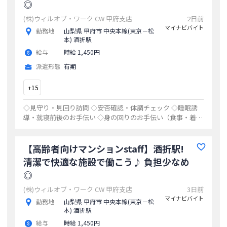
◎
(株)ウィルオブ・ワーク CW 甲府支店
2日前
マイナビバイト
勤務地
山梨県 甲府市 中央本線(東京－松
本) 酒折駅
給与
時給 1,450円
派遣形態
有期
+
15
◇見守り・見回り訪問 ◇安否確認・体調チェック ◇睡眠誘
導・就寝前後のお手伝い ◇身の回りのお手伝い（食事・着替
え・お手洗いのサポート） ◇日勤への引継ぎ など ［力仕
事少なめ］ 利用者さんが寝静ま
...
【高齢者向けマンションstaff】酒折駅!
清潔で快適な施設で働こう♪ 負担少なめ
◎
(株)ウィルオブ・ワーク CW 甲府支店
3日前
マイナビバイト
勤務地
山梨県 甲府市 中央本線(東京－松
本) 酒折駅
給与
時給 1,450円