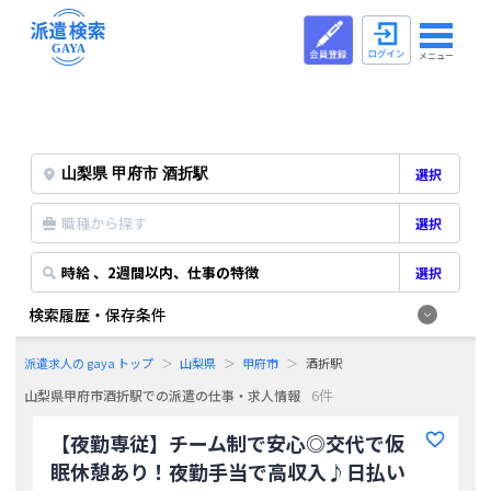
メニュー
選択
職種から探す
選択
時給 、2週間以内、仕事の特徴
選択
検索履歴・保存条件
派遣求人の gaya トップ
山梨県
甲府市
酒折駅
6件
山梨県甲府市酒折駅での派遣の仕事・求人情報
【夜勤専従】チーム制で安心◎交代で仮
眠休憩あり！夜勤手当で高収入♪日払い