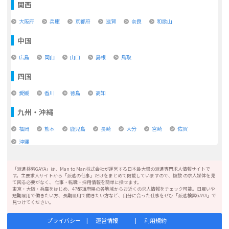
関西
大阪府
兵庫
京都府
滋賀
奈良
和歌山
中国
広島
岡山
山口
島根
鳥取
四国
愛媛
香川
徳島
高知
九州・沖縄
福岡
熊本
鹿児島
長崎
大分
宮崎
佐賀
沖縄
「派遣検索GAYA」は、Man to Man株式会社が運営する日本最大級の派遣専門求人情報サイトで
す。主要求人サイトから「派遣の仕事」だけをまとめて掲載していますので、複数 の求人媒体を見
て回る必要がなく、 仕事・転職・採用情報を簡単に探せます。
東京・大阪・兵庫をはじめ、47都道府県の各地域からお近くの求人情報をチェック可能。日雇いや
短期雇用で働きたい方、長期雇用で働きたい方など、自分に合った仕事をぜひ「派遣検索GAYA」で
見つけてください。
プライバシー
運営情報
利用規約