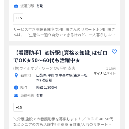
派遣形態
有期
+
15
サービス付き高齢者住宅で利用者さんのサポート♪ 利用者さ
んは、 「生活は一通り自分でできるけれど、一人暮らしは不
安」 「特別な介護は不要だけど、一部必要な時がある」 とい
う軽介護の方がほとんどなので
...
【看護助手】酒折駅![資格＆知識]はゼロ
でOK★50～60代も活躍中★
(株)ウィルオブ・ワーク CW 甲府支店
1日前
マイナビバイト
勤務地
山梨県 甲府市 中央本線(東京－松
本) 酒折駅
給与
時給 1,300円
派遣形態
有期
+
15
＼介護 施設での看護助手を募集します！ ／ ※※※ 40~50代
などシニアの方も活躍中!! ※※※ ★食事/入浴のサポート ★