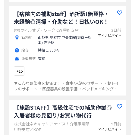
備品の整理や準備 ★ベッドメイキングやベッド周りの清掃
など 利用者さん
...
【病院内の補助staff】酒折駅!無資格・
未経験◎清掃・介助など！日払いOK！
(株)ウィルオブ・ワーク CW 甲府支店
3日前
マイナビバイト
勤務地
山梨県 甲府市 中央本線(東京－松
本) 酒折駅
給与
時給 1,300円
派遣形態
有期
+
15
▼こんなお仕事をお任せ！ ・食事/入浴のサポート ・おトイ
レのサポート ・医療器具の設置準備 ・ベッドメイキングや
ベッド周りの清掃 など 「いつも身の回りのことをしてくれ
て本当にありがとう」など、や
...
【施設STAFF】高級住宅での補助作業◎
入居者様の見回り/お買い物代行
株式会社ネオキャリア ナイス！介護事業部
5日前
甲府支店／KOF
マイナビバイト