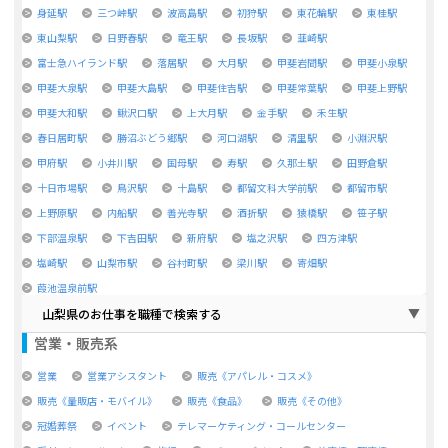
身延駅
三つ峠駅
波高島駅
初狩駅
東花輪駅
東桂駅
東山梨駅
日野春駅
竜王駅
長坂駅
韮崎駅
富士急ハイランド駅
落居駅
大月駅
甲斐岩間駅
甲斐小泉駅
甲斐大泉駅
甲斐大島駅
甲斐住吉駅
甲斐常葉駅
甲斐上野駅
甲斐大和駅
鰍沢口駅
上大月駅
金手駅
禾生駅
春日居町駅
勝沼ぶどう郷駅
河口湖駅
清里駅
小淵沢駅
甲府駅
小井川駅
国母駅
寿駅
久那土駅
田野倉駅
十日市場駅
鳥沢駅
十島駅
都留文科大学前駅
都留市駅
上野原駅
内船駅
善光寺駅
酒折駅
猿橋駅
笹子駅
下部温泉駅
下吉田駅
新府駅
塩之沢駅
四方津駅
塩崎駅
山梨市駅
谷村町駅
梁川駅
寄畑駅
葭池温泉前駅
山梨県のお仕事を職種で検索する
営業・販売系
営業
営業アシスタント
販売《アパレル・コスメ》
販売《量販店・モバイル》
販売《食品》
販売《その他》
冠婚葬祭
イベント
テレマーケティング・コールセンター