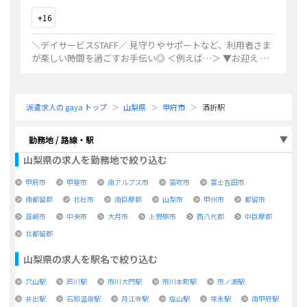
+
16
＼デイサービスSTAFF／ 見守りやサポートなど、利用者さま
が楽しい時間を過ごすお手伝い◎ ＜例えば…＞ ▼お迎え ↓
▼お昼の準備や提供 ↓ ▼体操やゲームなどのレクリエーシ
ョン ↓ ▼お見送り 利
...
派遣求人の gaya トップ
山梨県
甲府市
酒折駅
勤務地 / 路線・駅
山梨県
の求人を勤務地で絞り込む
甲府市
甲斐市
南アルプス市
笛吹市
富士吉田市
南都留郡
北杜市
南巨摩郡
山梨市
甲州市
都留市
韮崎市
中央市
大月市
上野原市
西八代郡
中巨摩郡
北都留郡
山梨県
の求人を駅名で絞り込む
穴山駅
芦川駅
市川大門駅
市川本町駅
市ノ瀬駅
井出駅
石和温泉駅
月江寺駅
塩山駅
常永駅
南甲府駅