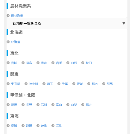
農林漁業系
農林漁業
勤務地一覧を見る
北海道
北海道
東北
宮城
福島
青森
岩手
山形
秋田
関東
東京都
神奈川
埼玉
千葉
茨城
栃木
群馬
甲信越・北陸
新潟
長野
石川
富山
山梨
福井
東海
愛知
静岡
岐阜
三重