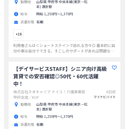
勤務地
山梨県 甲府市 中央本線(東京－松
本) 酒折駅
給与
時給 1,250円〜1,370円
派遣形態
有期
+
16
利用者さんは＜ショートステイ＞で訪れる方々◎ 基本的に自
分の事は自分でできる、すこしのサポートがあれば問題な
い、 そんな"介護度が低い方"がメイン＊ 「普段は在宅介護を
受けているけど、たまには気分転
...
【デイサービスSTAFF】シニア向け高級
賃貸での安否確認◎50代・60代活躍
中！
株式会社ネオキャリア ナイス！介護事業部
6日前
甲府支店／KOF
マイナビバイト
勤務地
山梨県 甲府市 中央本線(東京－松
本) 酒折駅
給与
時給 1,250円〜1,370円
派遣形態
有期