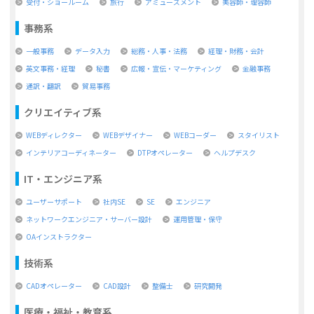
受付・ショールーム
旅行
アミューズメント
美容師・理容師
事務系
一般事務
データ入力
総務・人事・法務
経理・財務・会計
英文事務・経理
秘書
広報・宣伝・マーケティング
金融事務
通訳・翻訳
貿易事務
クリエイティブ系
WEBディレクター
WEBデザイナー
WEBコーダー
スタイリスト
インテリアコーディネーター
DTPオペレーター
ヘルプデスク
IT・エンジニア系
ユーザーサポート
社内SE
SE
エンジニア
ネットワークエンジニア・サーバー設計
運用管理・保守
OAインストラクター
技術系
CADオペレーター
CAD設計
整備士
研究開発
医療・福祉・教育系