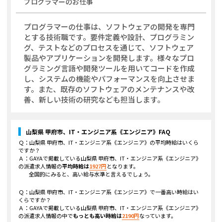
プログラマー
のお仕事
プログラマーの仕事は、ソフトウェアの開発を専門
とする技術職です。要件定義や設計、プログラミン
グ、テストなどのプロセスを通じて、ソフトウェア
製品やアプリケーションを開発します。様々なプロ
グラミング言語や開発ツールを用いてコードを作成
し、システムの機能やパフォーマンスを向上させま
す。また、既存のソフトウェアのメンテナンスや改
善、新しい技術の研究なども担当します。
山梨県 甲府市、IT・エンジニア系《エンジニア》
FAQ
Ｑ：
山梨県 甲府市、IT・エンジニア系《エンジニア》
の平均時給はいくら
ですか？
Ａ：GAYAで掲載している
山梨県 甲府市、IT・エンジニア系《エンジニア》
の派遣求人情報の
平均時給は
1927
円
となります。
全国的にみると、高い給与水準と言えるでしょう。
Ｑ：
山梨県 甲府市、IT・エンジニア系《エンジニア》
で一番高い時給はい
くらですか？
Ａ：GAYAで掲載している
山梨県 甲府市、IT・エンジニア系《エンジニア》
の派遣求人情報の中で
もっとも高い時給は
2190
円
なっています。