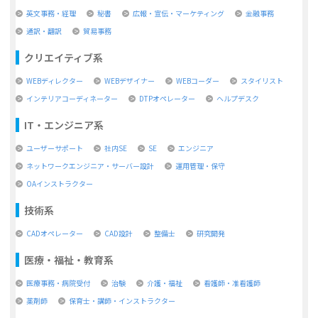
英文事務・経理
秘書
広報・宣伝・マーケティング
金融事務
通訳・翻訳
貿易事務
クリエイティブ系
WEBディレクター
WEBデザイナー
WEBコーダー
スタイリスト
インテリアコーディネーター
DTPオペレーター
ヘルプデスク
IT・エンジニア系
ユーザーサポート
社内SE
SE
エンジニア
ネットワークエンジニア・サーバー設計
運用管理・保守
OAインストラクター
技術系
CADオペレーター
CAD設計
整備士
研究開発
医療・福祉・教育系
医療事務・病院受付
治験
介護・福祉
看護師・准看護師
薬剤師
保育士・講師・インストラクター