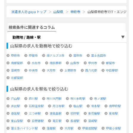
派遣求人の gaya トップ
山梨県
甲府市
山梨県甲府市でIT・エンジニ
検索条件に関連するコラム
勤務地 / 路線・駅
山梨県
の求人を勤務地で絞り込む
甲府市
甲斐市
南アルプス市
笛吹市
富士吉田市
南都留郡
北杜市
南巨摩郡
山梨市
甲州市
都留市
韮崎市
中央市
大月市
上野原市
西八代郡
中巨摩郡
北都留郡
山梨県
の求人を駅名で絞り込む
穴山駅
芦川駅
市川大門駅
市川本町駅
市ノ瀬駅
井出駅
石和温泉駅
月江寺駅
塩山駅
常永駅
南甲府駅
身延駅
三つ峠駅
波高島駅
初狩駅
東花輪駅
東桂駅
東山梨駅
日野春駅
竜王駅
長坂駅
韮崎駅
富士急ハイランド駅
落居駅
大月駅
甲斐岩間駅
甲斐小泉駅