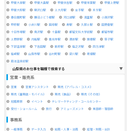
甲斐大泉駅
甲斐大島駅
甲斐住吉駅
甲斐常葉駅
甲斐上野駅
甲斐大和駅
鰍沢口駅
上大月駅
金手駅
禾生駅
春日居町駅
勝沼ぶどう郷駅
河口湖駅
清里駅
小淵沢駅
甲府駅
小井川駅
国母駅
寿駅
久那土駅
田野倉駅
十日市場駅
鳥沢駅
十島駅
都留文科大学前駅
都留市駅
上野原駅
内船駅
善光寺駅
酒折駅
猿橋駅
笹子駅
下部温泉駅
下吉田駅
新府駅
塩之沢駅
四方津駅
塩崎駅
山梨市駅
谷村町駅
梁川駅
寄畑駅
葭池温泉前駅
山梨県のお仕事を職種で検索する
営業・販売系
営業
営業アシスタント
販売《アパレル・コスメ》
販売《量販店・モバイル》
販売《食品》
販売《その他》
冠婚葬祭
イベント
テレマーケティング・コールセンター
受付・ショールーム
旅行
アミューズメント
美容師・理容師
事務系
一般事務
データ入力
総務・人事・法務
経理・財務・会計