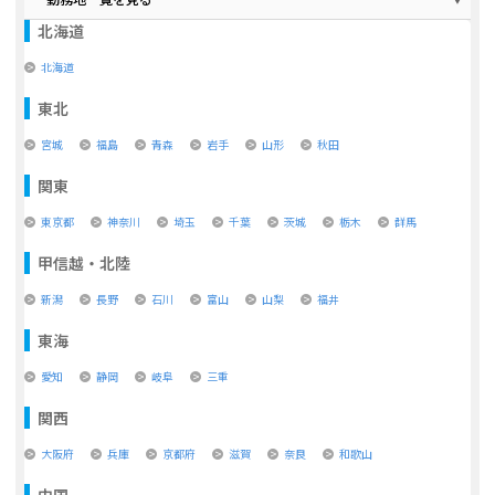
北海道
北海道
東北
宮城
福島
青森
岩手
山形
秋田
関東
東京都
神奈川
埼玉
千葉
茨城
栃木
群馬
甲信越・北陸
新潟
長野
石川
富山
山梨
福井
東海
愛知
静岡
岐阜
三重
関西
大阪府
兵庫
京都府
滋賀
奈良
和歌山
中国