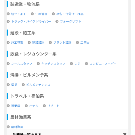
製造業・物流系
組立・加工
生産管理
梱包・仕分け・検品
トラック・バイク ドライバー
フォークリフト
建設・施工系
施工管理
建設設計
プラント設計
工事士
飲食・レジカウンター系
ホールスタッフ
キッチンスタッフ
レジ
コンビ二・スーパー
清掃・ビルメンテ系
清掃
ビルメンテナンス
トラベル・宿泊系
添乗員
ホテル
リゾート
農林漁業系
農林漁業
勤務地一覧を見る