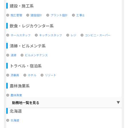
建設・施工系
施工管理
建設設計
プラント設計
工事士
飲食・レジカウンター系
ホールスタッフ
キッチンスタッフ
レジ
コンビ二・スーパー
清掃・ビルメンテ系
清掃
ビルメンテナンス
トラベル・宿泊系
添乗員
ホテル
リゾート
農林漁業系
農林漁業
勤務地一覧を見る
北海道
北海道