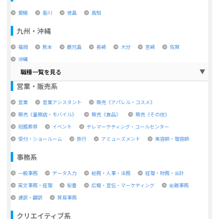
愛媛
香川
徳島
高知
九州・沖縄
福岡
熊本
鹿児島
長崎
大分
宮崎
佐賀
沖縄
職種一覧を見る
営業・販売系
営業
営業アシスタント
販売《アパレル・コスメ》
販売《量販店・モバイル》
販売《食品》
販売《その他》
冠婚葬祭
イベント
テレマーケティング・コールセンター
受付・ショールーム
旅行
アミューズメント
美容師・理容師
事務系
一般事務
データ入力
総務・人事・法務
経理・財務・会計
英文事務・経理
秘書
広報・宣伝・マーケティング
金融事務
通訳・翻訳
貿易事務
クリエイティブ系