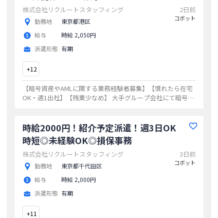
株式会社リクルートスタッフィング
2日前
コボット
勤務地
東京都港区
給与
時給 2,050円
派遣形態
有期
+
12
【暗号資産やAMLに関する業務経験者募集】【慣れたら在宅
OK・週1出社】【残業少なめ】 大手グループ会社にて暗号資
産に関する業務！ ◎金融業・暗号資産・ALM等の知識・経験
ある方歓迎
...
時給2000円！紹介予定派遣！週3日OK
時短◎未経験OK◎損保事務
株式会社リクルートスタッフィング
3日前
コボット
勤務地
東京都千代田区
給与
時給 2,000円
派遣形態
有期
+
11