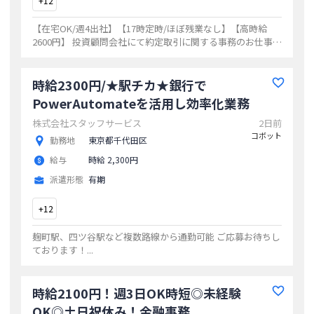
+
12
【在宅OK/週4出社】【17時定時/ほぼ残業なし】【高時給
2600円】 投資顧問会社にて約定取引に関する事務のお仕事
◎金融業界でのご経験が活かせます！
...
時給2300円/★駅チカ★銀行で
PowerAutomateを活用し効率化業務
株式会社スタッフサービス
2日前
コボット
勤務地
東京都千代田区
給与
時給 2,300円
派遣形態
有期
+
12
麹町駅、四ツ谷駅など複数路線から通勤可能 ご応募お待ちし
ております！
...
時給2100円！週3日OK時短◎未経験
OK◎土日祝休み！金融事務