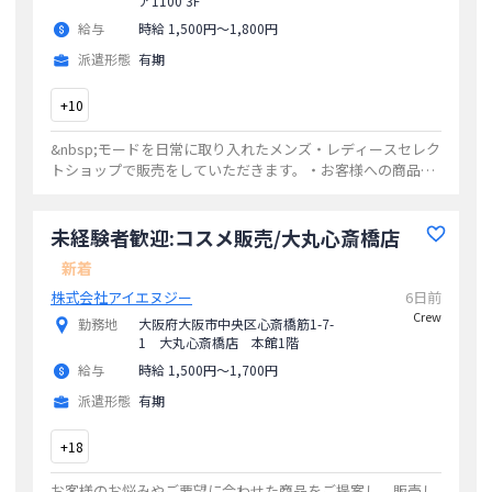
ア1100 3F
給与
時給 1,500円〜1,800円
派遣形態
有期
+
10
&nbsp;モードを日常に取り入れたメンズ・レディースセレク
トショップで販売をしていただきます。・お客様への商品の
説明・コーディネート提案・商品ディスプレイ・店内レイア
ウト
...
未経験者歓迎:コスメ販売/大丸心斎橋店
新着
株式会社アイエヌジー
6日前
Crew
勤務地
大阪府大阪市中央区心斎橋筋1-7-
1 大丸心斎橋店 本館1階
給与
時給 1,500円〜1,700円
派遣形態
有期
+
18
お客様のお悩みやご要望に合わせた商品をご提案し、販売し