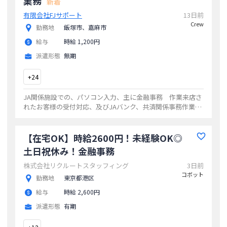
業務
新着
有限会社FJサポート
13日前
Crew
勤務地
飯塚市、嘉麻市
給与
時給 1,200円
派遣形態
無期
+
24
JA関係施設での、パソコン入力、主に金融事務 作業来店さ
れたお客様の受付対応、及びJAバンク、共済関係事務作業未
経験の方でも、丁寧に指導しますので、安心です。ワード／
エクセル 使用します。
...
【在宅OK】時給2600円！未経験OK◎
土日祝休み！金融事務
株式会社リクルートスタッフィング
3日前
コボット
勤務地
東京都港区
給与
時給 2,600円
派遣形態
有期