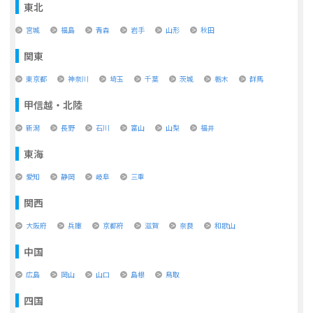
東北
宮城
福島
青森
岩手
山形
秋田
関東
東京都
神奈川
埼玉
千葉
茨城
栃木
群馬
甲信越・北陸
新潟
長野
石川
富山
山梨
福井
東海
愛知
静岡
岐阜
三重
関西
大阪府
兵庫
京都府
滋賀
奈良
和歌山
中国
広島
岡山
山口
島根
鳥取
四国