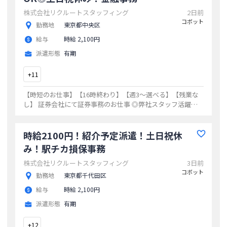
株式会社リクルートスタッフィング
2日前
コボット
勤務地
東京都中央区
給与
時給 2,100円
派遣形態
有期
+
11
【時短のお仕事】【16時終わり】【週3～選べる】【残業な
し】 証券会社にて証券事務のお仕事 ◎弊社スタッフ活躍中
の企業 ◎プライベート両立しやすい
...
時給2100円！紹介予定派遣！土日祝休
み！駅チカ損保事務
株式会社リクルートスタッフィング
3日前
コボット
勤務地
東京都千代田区
給与
時給 2,100円
派遣形態
有期
+
12