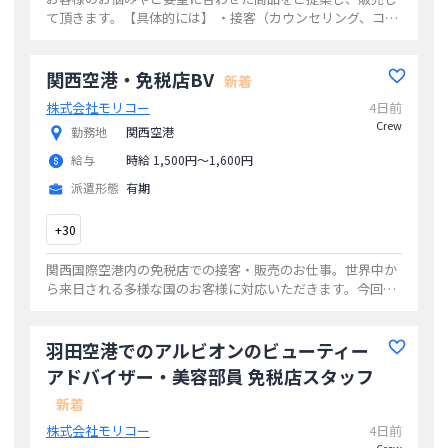
て頂きます。【具体的には】 ・接客（カウンセリング、コス
メ販売その他）・顧客管理・商品在庫、什器備品管理など＊
研修制度が充実しているため、未経験の
...
関西空港・免税店BV
新着
株式会社モリコー
4日前
Crew
勤務地
関西空港
給与
時給 1,500円〜1,600円
派遣形態
有期
+
30
関西国際空港内の免税店での接客・販売のお仕事。世界中か
ら来日される多様な国のお客様に対応いただきます。今回は
高級ブランド・BVLGARI（ブルガリ）の時計・ジュエリーコ
ーナーの担当となります。・店舗で
...
羽田空港でのアルビオンのビューティー
アドバイザー・美容部員 免税店スタッフ
新着
株式会社モリコー
4日前