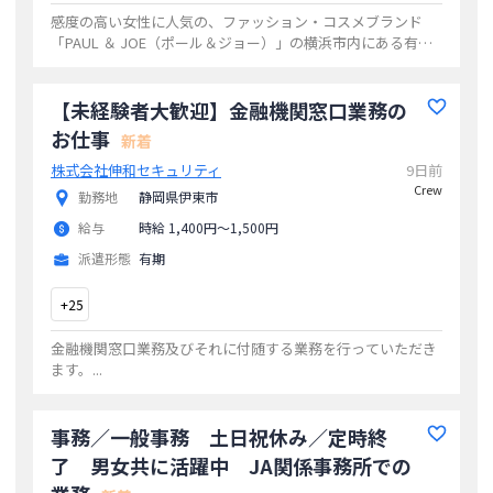
感度の高い女性に人気の、ファッション・コスメブランド
「PAUL ＆ JOE（ポール＆ジョー）」の横浜市内にある有名
百貨店でのビューティーアドバイザー・美容部員の募集で
す。お客様にあった化粧品を提案・ご
...
【未経験者大歓迎】金融機関窓口業務の
お仕事
新着
株式会社伸和セキュリティ
9日前
Crew
勤務地
静岡県伊東市
給与
時給 1,400円〜1,500円
派遣形態
有期
+
25
金融機関窓口業務及びそれに付随する業務を行っていただき
ます。
...
事務／一般事務 土日祝休み／定時終
了 男女共に活躍中 JA関係事務所での