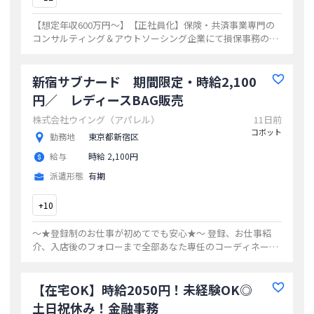
【想定年収600万円～】【正社員化】保険・共済事業専門の
コンサルティング＆アウトソーシング企業にて損保事務のお
仕事 ◎当社スタッフ活躍中/質問しやすく先輩社員が教えて
くれる環境
...
新宿サブナード 期間限定・時給2,100
円／ レディースBAG販売
株式会社ウイング（アパレル）
11日前
コボット
勤務地
東京都新宿区
給与
時給 2,100円
派遣形態
有期
+
10
～★登録制のお仕事が初めてでも安心★～ 登録、お仕事紹
介、入店後のフォローまで全部あなた専任のコーディネータ
ーが担当します！アットホームなウイングでお仕事してみま
せんか
...
【在宅OK】時給2050円！未経験OK◎
土日祝休み！金融事務