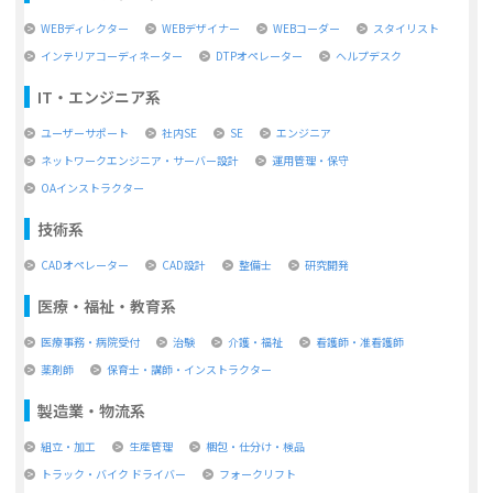
WEBディレクター
WEBデザイナー
WEBコーダー
スタイリスト
インテリアコーディネーター
DTPオペレーター
ヘルプデスク
IT・エンジニア系
ユーザーサポート
社内SE
SE
エンジニア
ネットワークエンジニア・サーバー設計
運用管理・保守
OAインストラクター
技術系
CADオペレーター
CAD設計
整備士
研究開発
医療・福祉・教育系
医療事務・病院受付
治験
介護・福祉
看護師・准看護師
薬剤師
保育士・講師・インストラクター
製造業・物流系
組立・加工
生産管理
梱包・仕分け・検品
トラック・バイク ドライバー
フォークリフト