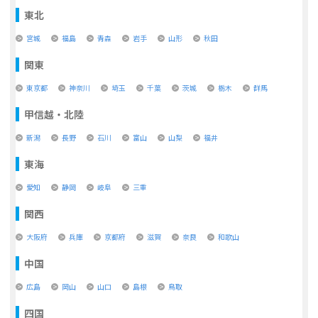
東北
宮城
福島
青森
岩手
山形
秋田
関東
東京都
神奈川
埼玉
千葉
茨城
栃木
群馬
甲信越・北陸
新潟
長野
石川
富山
山梨
福井
東海
愛知
静岡
岐阜
三重
関西
大阪府
兵庫
京都府
滋賀
奈良
和歌山
中国
広島
岡山
山口
島根
鳥取
四国