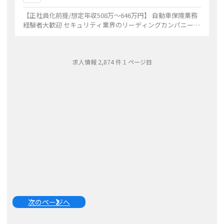
【正社員化前提/想定年収508万～646万円】 自動車保険業務
経験者大歓迎 セキュリティ業界のリーディングカンパニー
OJTやサポート制度が充実してるので安心して開始できます
※紹介予定派遣
...
求人情報
2,874
件
1
ページ目
次のページへ