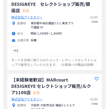
DESIGNEYE セレクトショップ販売/銀
座店
新着
株式会社アイエヌジー
6日前
Crew
勤務地
東京都中央区銀座5-2-1 東急プラ
ザ銀座 5F
給与
時給 1,500円〜1,800円
派遣形態
有期
+
11
モードを日常に取り入れたメンズ・レディースセレクトショ
ップで販売をしていただきます。・お客様への商品の説明・
コーディネート提案・商品ディスプレイ・店内レイアウト
...
【未経験者歓迎】MARcourt
DESIGNEYE セレクトショップ販売/ルク
ア1100店
新着
株式会社アイエヌジー
6日前
Crew
勤務地
大阪府 大阪市北区 梅田3-1-3 ルク