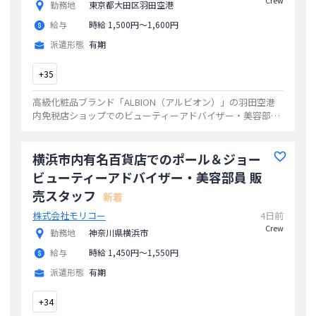
Crew
勤務地
東京都大田区羽田空港
給与
時給 1,500円〜1,600円
派遣形態
有期
+
35
高級化粧品ブランド「ALBION（アルビオン）」の羽田空港
内免税店ショップでのビューティーアドバイザー・美容部員
の募集です。お客様からお肌の悩みや相談を伺い、お肌にあ
った化粧品をご紹介していただきます
...
横浜市内有名百貨店でのポール＆ジョー
ビューティーアドバイザー・美容部員 販
売スタッフ
新着
株式会社モリコー
4日前
Crew
勤務地
神奈川県横浜市
給与
時給 1,450円〜1,550円
派遣形態
有期
+
34