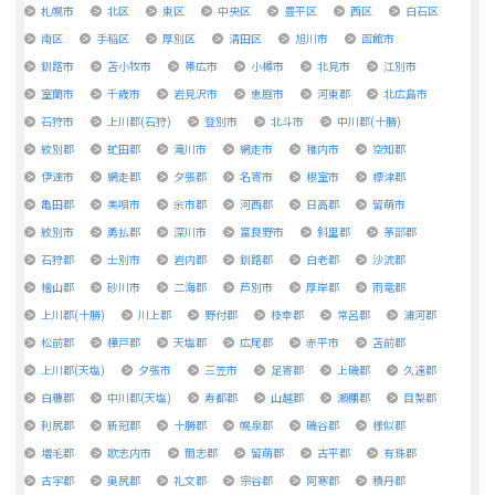
札幌市
北区
東区
中央区
豊平区
西区
白石区
南区
手稲区
厚別区
清田区
旭川市
函館市
釧路市
苫小牧市
帯広市
小樽市
北見市
江別市
室蘭市
千歳市
岩見沢市
恵庭市
河東郡
北広島市
石狩市
上川郡(石狩)
登別市
北斗市
中川郡(十勝)
紋別郡
虻田郡
滝川市
網走市
稚内市
空知郡
伊達市
網走郡
夕張郡
名寄市
根室市
標津郡
亀田郡
美唄市
余市郡
河西郡
日高郡
留萌市
紋別市
勇払郡
深川市
富良野市
斜里郡
茅部郡
石狩郡
士別市
岩内郡
釧路郡
白老郡
沙流郡
檜山郡
砂川市
二海郡
芦別市
厚岸郡
雨竜郡
上川郡(十勝)
川上郡
野付郡
枝幸郡
常呂郡
浦河郡
松前郡
樺戸郡
天塩郡
広尾郡
赤平市
苫前郡
上川郡(天塩)
夕張市
三笠市
足寄郡
上磯郡
久遠郡
白糠郡
中川郡(天塩)
寿都郡
山越郡
瀬棚郡
目梨郡
利尻郡
新冠郡
十勝郡
幌泉郡
磯谷郡
様似郡
増毛郡
歌志内市
爾志郡
留萌郡
古平郡
有珠郡
古宇郡
奥尻郡
礼文郡
宗谷郡
阿寒郡
積丹郡