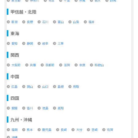
東京都
神奈川
埼玉
千葉
茨城
栃木
群馬
甲信越・北陸
新潟
長野
石川
富山
山梨
福井
東海
愛知
静岡
岐阜
三重
関西
大阪府
兵庫
京都府
滋賀
奈良
和歌山
中国
広島
岡山
山口
島根
鳥取
四国
愛媛
香川
徳島
高知
九州・沖縄
福岡
熊本
鹿児島
長崎
大分
宮崎
佐賀
沖縄