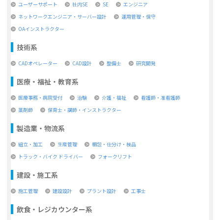
ユーザーサポート
社内SE
SE
エンジニア
ネットワークエンジニア・サーバー設計
運用管理・保守
OAインストラクター
技術系
CADオペレーター
CAD設計
整備士
研究開発
医療・福祉・教育系
医療事務・病院受付
治験
介護・福祉
看護師・准看護師
薬剤師
保育士・講師・インストラクター
製造業・物流系
組立・加工
生産管理
梱包・仕分け・検品
トラック・バイク ドライバー
フォークリフト
建設・施工系
施工管理
建設設計
プラント設計
工事士
飲食・レジカウンター系