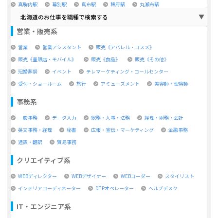
真駒内駅
幕別駅
真布駅
稀府駅
丸瀬布駅
北海道のお仕事を職種で検索する
営業・販売系
営業
営業アシスタント
販売《アパレル・コスメ》
販売《量販店・モバイル》
販売《食品》
販売《その他》
冠婚葬祭
イベント
テレマーケティング・コールセンター
受付・ショールーム
旅行
アミューズメント
美容師・理容師
事務系
一般事務
データ入力
総務・人事・法務
経理・財務・会計
英文事務・経理
秘書
広報・宣伝・マーケティング
金融事務
通訳・翻訳
貿易事務
クリエイティブ系
WEBディレクター
WEBデザイナー
WEBコーダー
スタイリスト
インテリアコーディネーター
DTPオペレーター
ヘルプデスク
IT・エンジニア系