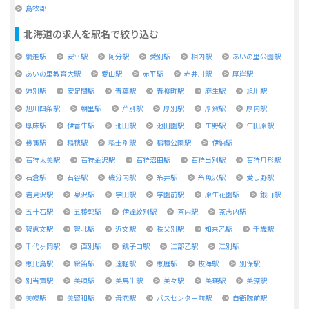
島牧郡
北海道
の求人を駅名で絞り込む
網走駅
安平駅
阿分駅
愛別駅
相内駅
あいの里公園駅
あいの里教育大駅
愛山駅
赤平駅
赤井川駅
厚岸駅
姉別駅
安足間駅
青葉駅
青柳町駅
麻生駅
旭川駅
旭川四条駅
朝里駅
芦別駅
厚別駅
厚賀駅
厚内駅
厚床駅
伊香牛駅
池田駅
池田園駅
生野駅
生田原駅
幾寅駅
稲穂駅
稲士別駅
稲積公園駅
伊納駅
石狩太美駅
石狩金沢駅
石狩沼田駅
石狩当別駅
石狩月形駅
石倉駅
石谷駅
磯分内駅
糸井駅
糸魚沢駅
愛し野駅
岩見沢駅
泉沢駅
学田駅
学園前駅
原生花園駅
銀山駅
五十石駅
五稜郭駅
伊達紋別駅
茶内駅
茶志内駅
智恵文駅
智北駅
近文駅
秩父別駅
知来乙駅
千歳駅
千代ヶ岡駅
直別駅
銚子口駅
江部乙駅
江別駅
恵比島駅
絵笛駅
遠軽駅
恵庭駅
抜海駅
別保駅
別当賀駅
美唄駅
美馬牛駅
美々駅
美瑛駅
美深駅
美幌駅
美留和駅
母恋駅
バスセンター前駅
自衛隊前駅