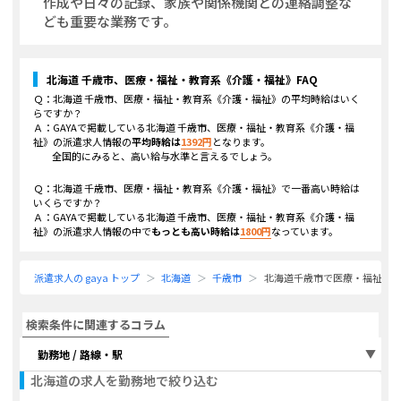
作成や日々の記録、家族や関係機関との連絡調整な
ども重要な業務です。
北海道 千歳市、医療・福祉・教育系《介護・福祉》
FAQ
Ｑ：
北海道 千歳市、医療・福祉・教育系《介護・福祉》
の平均時給はいく
らですか？
Ａ：GAYAで掲載している
北海道 千歳市、医療・福祉・教育系《介護・福
祉》
の派遣求人情報の
平均時給は
1392
円
となります。
全国的にみると、高い給与水準と言えるでしょう。
Ｑ：
北海道 千歳市、医療・福祉・教育系《介護・福祉》
で一番高い時給は
いくらですか？
Ａ：GAYAで掲載している
北海道 千歳市、医療・福祉・教育系《介護・福
祉》
の派遣求人情報の中で
もっとも高い時給は
1800
円
なっています。
派遣求人の gaya トップ
北海道
千歳市
北海道千歳市で医療・福祉・
検索条件に関連するコラム
勤務地 / 路線・駅
北海道
の求人を勤務地で絞り込む