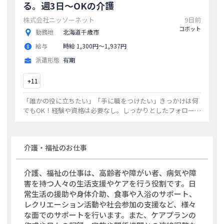
る。週3日～OKの介護
株式会社ニッソーネット
9日前
コボット
勤務地
北海道千歳市
給与
時給 1,300円〜1,937円
派遣形態
有期
+
11
「誰かの役に立ちたい」「手に職をつけたい」きっかけは何
でもOK！経験や資格は必要なし。しっかりとしたフォロー
で、あなたの希望を叶えます！まずはお気軽にご応募くださ
い☆
...
介護・福祉
のお仕事
介護、福祉の仕事は、高齢者や障がい者、病気や障
害を持つ人々の生活支援やケアを行う役割です。日
常生活の援助や身体介助、食事や入浴のサポート、
レクリエーション活動や社会参加の支援など、様々
な面でのサポートを行います。また、ケアプランの