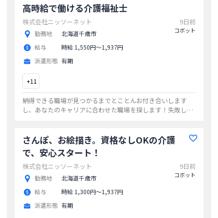
高時給で働ける介護福祉士
株式会社ニッソーネット
9日前
コボット
勤務地
北海道千歳市
給与
時給 1,550円〜1,937円
派遣形態
有期
+
11
納得できる職場が見つかるまでとことんお付き合いします
し、あなたのキャリアに合わせた職場を探します！失敗しな
い＆納得できる職場をニッソーネットで探しませんか？
...
さんぽ、お絵描き。資格なしOKの介護
で、安心スタート！
株式会社ニッソーネット
9日前
コボット
勤務地
北海道千歳市
給与
時給 1,300円〜1,937円
派遣形態
有期