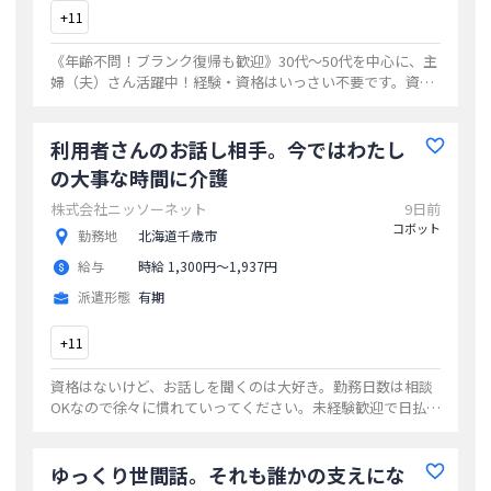
+
11
《年齢不問！ブランク復帰も歓迎》30代～50代を中心に、主
婦（夫）さん活躍中！経験・資格はいっさい不要です。資格
取得応援制度があり、【0円】で資格取得もめざせます！
...
利用者さんのお話し相手。今ではわたし
の大事な時間に介護
株式会社ニッソーネット
9日前
コボット
勤務地
北海道千歳市
給与
時給 1,300円〜1,937円
派遣形態
有期
+
11
資格はないけど、お話しを聞くのは大好き。勤務日数は相談
OKなので徐々に慣れていってください。未経験歓迎で日払い
も対応、働きやすい環境を用意してお待ちしています
...
ゆっくり世間話。それも誰かの支えにな