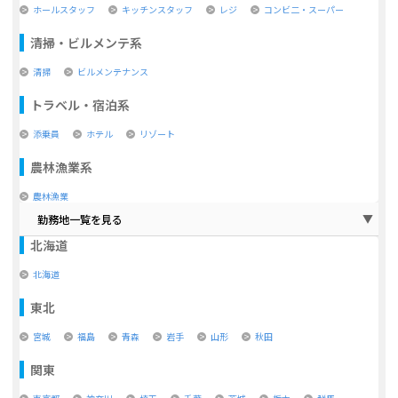
ホールスタッフ
キッチンスタッフ
レジ
コンビ二・スーパー
清掃・ビルメンテ系
清掃
ビルメンテナンス
トラベル・宿泊系
添乗員
ホテル
リゾート
農林漁業系
農林漁業
勤務地一覧を見る
北海道
北海道
東北
宮城
福島
青森
岩手
山形
秋田
関東