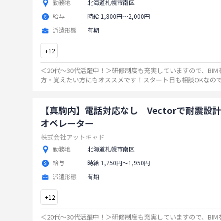
勤務地
北海道札幌市南区
給与
時給 1,800円〜2,000円
派遣形態
有期
+
12
＜20代～30代活躍中！＞研修制度も充実していますので、BI
方・覚えたい方にもオススメです！スタート日も相談OKなの
いましたら、ぜひご連絡ください！
...
【真駒内】電話対応なし Vectorで耐震設計
オペレーター
株式会社アットキャド
勤務地
北海道札幌市南区
給与
時給 1,750円〜1,950円
派遣形態
有期
+
12
＜20代～30代活躍中！＞研修制度も充実していますので、BI