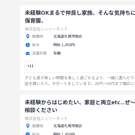
未経験OKまるで仲良し家族。そんな気持ち
保育園。
株式会社ニッソーネット
勤務地
北海道札幌市南区
給与
時給 1,450円
派遣形態
有期
+
11
子ども達が楽しい時間を楽しく過ごせるよう、一緒に遊んだり
話を聴いたり、サポートをしています。20代～50代まで幅広
フが活躍中あなたも保育士の仲間入りしませんか？
...
未経験からはじめたい、家庭と両立etc...ぜ
相談ください
株式会社ニッソーネット
勤務地
北海道札幌市南区
給与
時給 1,450円