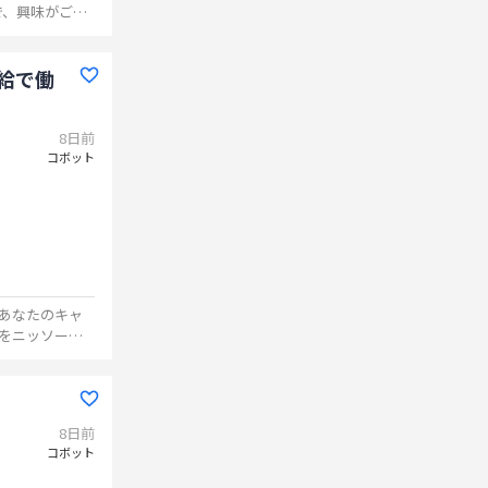
で、興味がござ
給で働
8日前
コボット
あなたのキャ
をニッソーネ
8日前
コボット