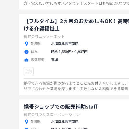
方・覚えたい方にもオススメです！スタート日も相談OKなの
いましたら、ぜひご連絡ください！
...
【フルタイム】2ヵ月のおためしもOK！高時
ける介護福祉士
株式会社ニッソーネット
勤務地
北海道札幌市南区
給与
時給 1,550円〜1,937円
派遣形態
有期
+
11
納得できる職場が見つかるまでとことんお付き合いしますし、
リアに合わせた職場を探します！失敗しない＆納得できる職場
ットで探しませんか？
...
携帯ショップでの販売補助staff
株式会社ラルスコーポレーション
勤務地
北海道札幌市南区