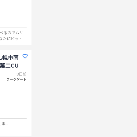
べるのでムリ
なたにピッタ
◎
...
札幌市南
第二CU
8日前
ワークゲート
仕事
...