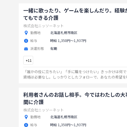
一緒に歌ったり、ゲームを楽しんだり。経験
てもできる介護
株式会社ニッソーネット
勤務地
北海道札幌市南区
給与
時給 1,350円〜1,937円
派遣形態
有期
+
11
「誰かの役に立ちたい」「手に職をつけたい」きっかけは何で
資格は必要なし。しっかりとしたフォローで、あなたの希望を
ずはお気軽にご応募ください☆
...
利用者さんのお話し相手。今ではわたしの大
間に介護
株式会社ニッソーネット
勤務地
北海道札幌市南区
給与
時給 1,350円〜1,937円