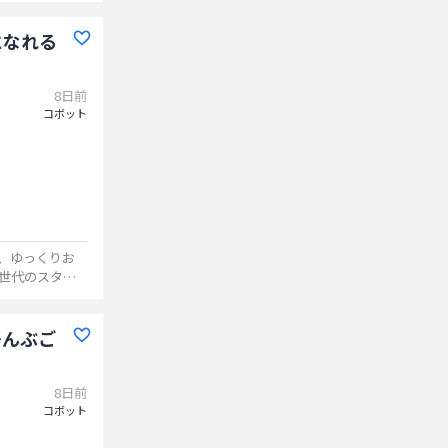
になれる
8日前
コボット
、ゆっくりお
い世代のスタッ
～んぶご
8日前
コボット