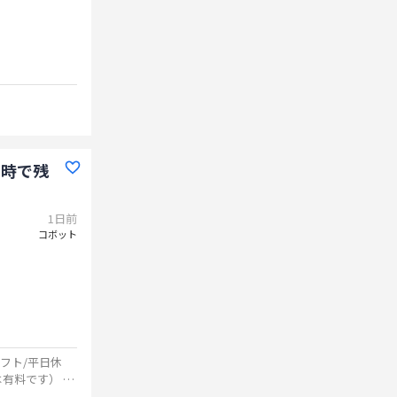
定時で残
1日前
コボット
フト/平日休
は有料です） ◎