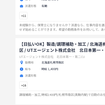
派遣形態
有期
+
11
未経験から、保育士になりませんか？派遣なら、仕事内容を選
せず始めることができます。希望の勤務条件をお伺いして、あ
リの職場をご紹介！ご家庭やプライベートとの両立もバッチリ
【日払いOK】製造/調理補助・加工 / 北海道
区 / UTエージェント株式会社 北日本第一・
UTエージェント株式会社 北日本第一・第二CU
勤務地
北海道札幌市南区
給与
時給 1,400円
派遣形態
+
16
調理補助・加工/時給1400円/札幌市南区(真駒内駅)で日勤のお