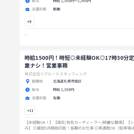
給与
時給 1,500円〜1,900円
派遣形態
無期
+
9
...
時給1500円！時短◎未経験OK◎17時30分
業ナシ！営業事務
株式会社リクルートスタッフィング
勤務地
北海道札幌市南区
給与
時給 1,500円
派遣形態
有期
+
11
【未経験OK！】【南区/有名カーディーラー/綺麗な職場】【シ
み】 ◎最短5月開始可能！長期のお仕事 ◎車通勤OK（駐車場
残業少なめでプライベート充実！
...