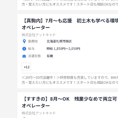
方・覚えたい方にもオススメです！スタート日も相談OKなの
いましたら、ぜひご連絡ください！
...
【真駒内】7月～も応援 初土木も学べる環境
オペレーター
株式会社アットキャド
勤務地
北海道札幌市南区
給与
時給 1,850円〜2,050円
派遣形態
有期
+
12
＜20代～30代活躍中！＞研修制度も充実していますので、BI
方・覚えたい方にもオススメです！スタート日も相談OKなの
いましたら、ぜひご連絡ください！
...
【すすきの】8月～OK 残業少なめで両立可
オペレーター
株式会社アットキャド