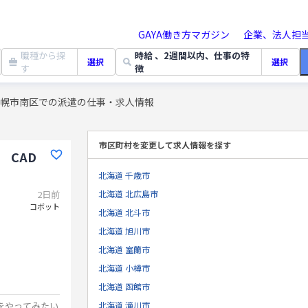
GAYA働き方マガジン
企業、法人担
職種から探
時給 、2週間以内、仕事の特
選択
選択
す
徴
札幌市南区での派遣の仕事・求人情報
市区町村を変更して求人情報を探す
 CAD
北海道 千歳市
2日前
北海道 北広島市
コボット
北海道 北斗市
北海道 旭川市
北海道 室蘭市
北海道 小樽市
北海道 函館市
Mをやってみたい
北海道 滝川市