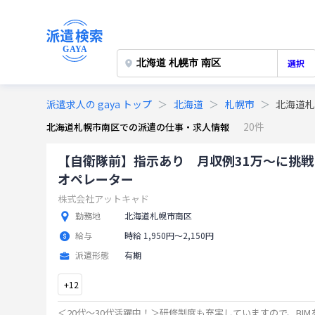
選択
派遣求人の gaya トップ
北海道
札幌市
北海道
20件
北海道札幌市南区での派遣の仕事・求人情報
【自衛隊前】指示あり 月収例31万～に挑戦
オペレーター
株式会社アットキャド
勤務地
北海道札幌市南区
給与
時給 1,950円〜2,150円
派遣形態
有期
+
12
＜20代～30代活躍中！＞研修制度も充実していますので、BI