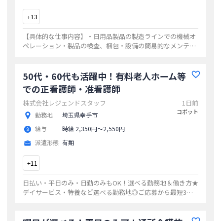
+
13
【具体的な仕事内容】・日用品製品の製造ラインでの機械オ
ペレーション・製品の検査、梱包・設備の簡易的なメンテナ
ンス・付随業務（清掃、材料補充など）【未経験OK】作業は
簡単で、先輩が丁寧に教えてくれます。
...
50代・60代も活躍中！有料老人ホーム等
での正看護師・准看護師
株式会社レジェンドスタッフ
1日前
コボット
勤務地
埼玉県幸手市
給与
時給 2,350円〜2,550円
派遣形態
有期
+
11
日払い・平日のみ・日勤のみもOK！選べる勤務地＆働き方★
デイサービス・特養など選べる勤務地◎ご応募から最短3日
でお仕事開始20代・30代・40代活躍中の職場多数ゆくゆくは
正社員も目指せます！
...