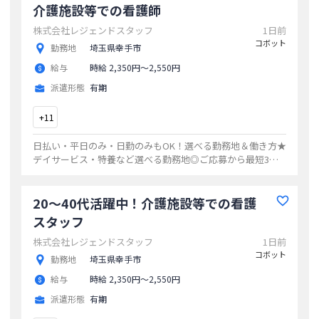
介護施設等での看護師
株式会社レジェンドスタッフ
1日前
コボット
勤務地
埼玉県幸手市
給与
時給 2,350円〜2,550円
派遣形態
有期
+
11
日払い・平日のみ・日勤のみもOK！選べる勤務地＆働き方★
デイサービス・特養など選べる勤務地◎ご応募から最短3日
でお仕事開始20代・30代・40代活躍中の職場多数ゆくゆくは
正社員も目指せます！
...
20～40代活躍中！介護施設等での看護
スタッフ
株式会社レジェンドスタッフ
1日前
コボット
勤務地
埼玉県幸手市
給与
時給 2,350円〜2,550円
派遣形態
有期