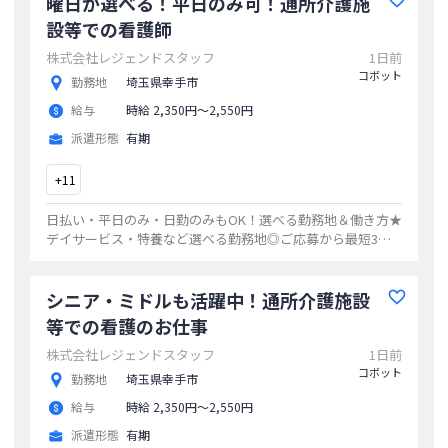
曜日が選べる！平日のみ可！通所介護施
設等での看護師
株式会社レジェンドスタッフ
1日前
コボット
勤務地
埼玉県幸手市
給与
時給 2,350円〜2,550円
派遣形態
有期
+
11
日払い・平日のみ・日勤のみもOK！選べる勤務地＆働き方★
デイサービス・特養など選べる勤務地◎ご応募から最短3日
でお仕事開始20代・30代・40代活躍中の職場多数ゆくゆくは
正社員も目指せます！
...
シニア・ミドルも活躍中！通所介護施設
等での看護のお仕事
株式会社レジェンドスタッフ
1日前
コボット
勤務地
埼玉県幸手市
給与
時給 2,350円〜2,550円
派遣形態
有期