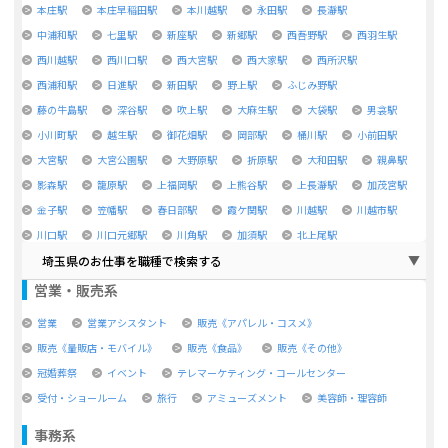
本庄駅
本庄早稲田駅
本川越駅
永田駅
長瀞駅
中浦和駅
七里駅
新座駅
新郷駅
西吾野駅
西羽生駅
西川越駅
西川口駅
西大宮駅
西大家駅
西所沢駅
西浦和駅
日進駅
新田駅
野上駅
ふじみ野駅
藤の牛島駅
深谷駅
吹上駅
大麻生駅
大袋駅
男衾駅
小川町駅
越生駅
御花畑駅
岡部駅
桶川駅
小前田駅
大宮駅
大宮公園駅
大野原駅
折原駅
大和田駅
親鼻駅
影森駅
籠原駅
上福岡駅
上熊谷駅
上長瀞駅
加茂宮駅
金子駅
笠幡駅
春日部駅
霞ケ関駅
川越駅
川越市駅
川口駅
川口元郷駅
川角駅
加須駅
北上尾駅
埼玉県のお仕事を職種で検索する
営業・販売系
営業
営業アシスタント
販売《アパレル・コスメ》
販売《量販店・モバイル》
販売《食品》
販売《その他》
冠婚葬祭
イベント
テレマーケティング・コールセンター
受付・ショールーム
旅行
アミューズメント
美容師・理容師
事務系