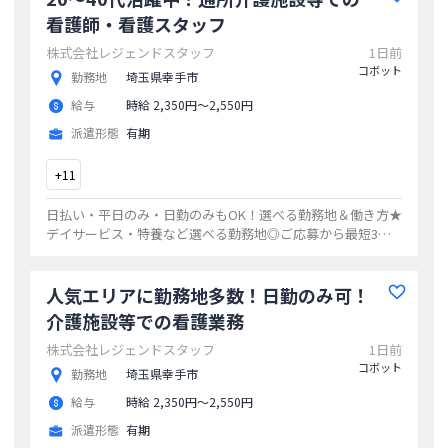
看護師・看護スタッフ
株式会社レジェンドスタッフ
1日前
コボット
勤務地
埼玉県幸手市
給与
時給 2,350円〜2,550円
派遣形態
有期
+
11
日払い・平日のみ・日勤のみもOK！選べる勤務地＆働き方★
デイサービス・特養など選べる勤務地◎ご応募から最短3日
でお仕事開始20代・30代・40代活躍中の職場多数ゆくゆくは
正社員も目指せます！
...
人気エリアに勤務地多数！日勤のみ可！
介護施設等での看護業務
株式会社レジェンドスタッフ
1日前
コボット
勤務地
埼玉県幸手市
給与
時給 2,350円〜2,550円
派遣形態
有期