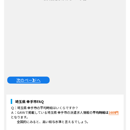
次のページへ
埼玉県 幸手市
FAQ
Ｑ：
埼玉県 幸手市
の平均時給はいくらですか？
Ａ：GAYAで掲載している
埼玉県 幸手市
の派遣求人情報の
平均時給は
1609
円
となります。
全国的にみると、高い給与水準と言えるでしょう。