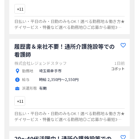
+
11
日払い・平日のみ・日勤のみもOK！選べる勤務地＆働き方★
デイサービス・特養など選べる勤務地◎ご応募から最短3日
でお仕事開始20代・30代・40代活躍中の職場多数ゆくゆくは
正社員も目指せます！
...
履歴書＆来社不要！通所介護施設等での
看護師
株式会社レジェンドスタッフ
1日前
コボット
勤務地
埼玉県幸手市
給与
時給 2,350円〜2,550円
派遣形態
有期
+
11
日払い・平日のみ・日勤のみもOK！選べる勤務地＆働き方★
デイサービス・特養など選べる勤務地◎ご応募から最短3日
でお仕事開始20代・30代・40代活躍中の職場多数ゆくゆくは
正社員も目指せます！
...
20～40代活躍中！通所介護施設等での