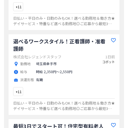
+
11
日払い・平日のみ・日勤のみもOK！選べる勤務地＆働き方★
デイサービス・特養など選べる勤務地◎ご応募から最短3日
でお仕事開始20代・30代・40代活躍中の職場多数ゆくゆくは
正社員も目指せます！
...
選べるワークスタイル！正看護師・准看
護師
株式会社レジェンドスタッフ
1日前
コボット
勤務地
埼玉県幸手市
給与
時給 2,350円〜2,550円
派遣形態
有期
+
11
日払い・平日のみ・日勤のみもOK！選べる勤務地＆働き方★
デイサービス・特養など選べる勤務地◎ご応募から最短3日
でお仕事開始20代・30代・40代活躍中の職場多数ゆくゆくは
正社員も目指せます！
...
最短3日でスタート可！住宅型有料老人