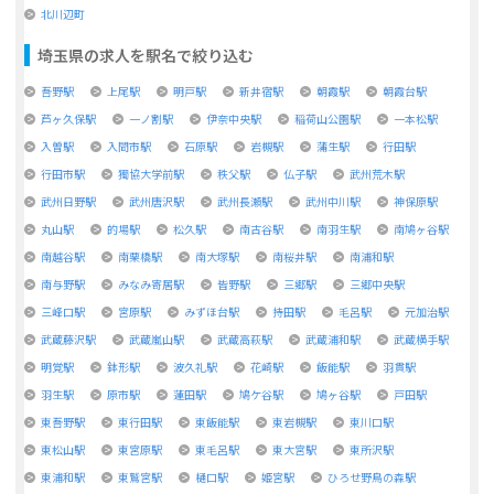
北川辺町
埼玉県
の求人を駅名で絞り込む
吾野駅
上尾駅
明戸駅
新井宿駅
朝霞駅
朝霞台駅
芦ヶ久保駅
一ノ割駅
伊奈中央駅
稲荷山公園駅
一本松駅
入曽駅
入間市駅
石原駅
岩槻駅
蒲生駅
行田駅
行田市駅
獨協大学前駅
秩父駅
仏子駅
武州荒木駅
武州日野駅
武州唐沢駅
武州長瀬駅
武州中川駅
神保原駅
丸山駅
的場駅
松久駅
南古谷駅
南羽生駅
南鳩ヶ谷駅
南越谷駅
南栗橋駅
南大塚駅
南桜井駅
南浦和駅
南与野駅
みなみ寄居駅
皆野駅
三郷駅
三郷中央駅
三峰口駅
宮原駅
みずほ台駅
持田駅
毛呂駅
元加治駅
武蔵藤沢駅
武蔵嵐山駅
武蔵高萩駅
武蔵浦和駅
武蔵横手駅
明覚駅
鉢形駅
波久礼駅
花崎駅
飯能駅
羽貫駅
羽生駅
原市駅
蓮田駅
鳩ケ谷駅
鳩ヶ谷駅
戸田駅
東吾野駅
東行田駅
東飯能駅
東岩槻駅
東川口駅
東松山駅
東宮原駅
東毛呂駅
東大宮駅
東所沢駅
東浦和駅
東鷲宮駅
樋口駅
姫宮駅
ひろせ野鳥の森駅