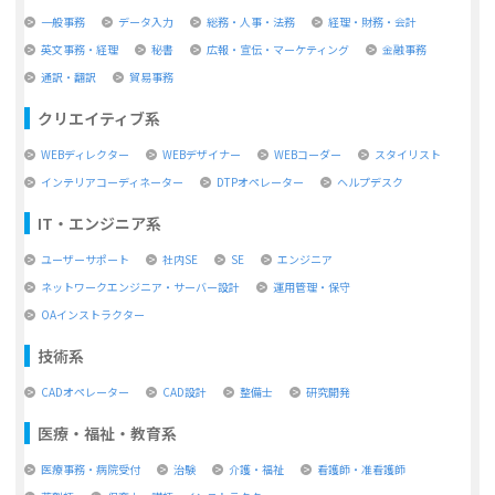
一般事務
データ入力
総務・人事・法務
経理・財務・会計
英文事務・経理
秘書
広報・宣伝・マーケティング
金融事務
通訳・翻訳
貿易事務
クリエイティブ系
WEBディレクター
WEBデザイナー
WEBコーダー
スタイリスト
インテリアコーディネーター
DTPオペレーター
ヘルプデスク
IT・エンジニア系
ユーザーサポート
社内SE
SE
エンジニア
ネットワークエンジニア・サーバー設計
運用管理・保守
OAインストラクター
技術系
CADオペレーター
CAD設計
整備士
研究開発
医療・福祉・教育系
医療事務・病院受付
治験
介護・福祉
看護師・准看護師