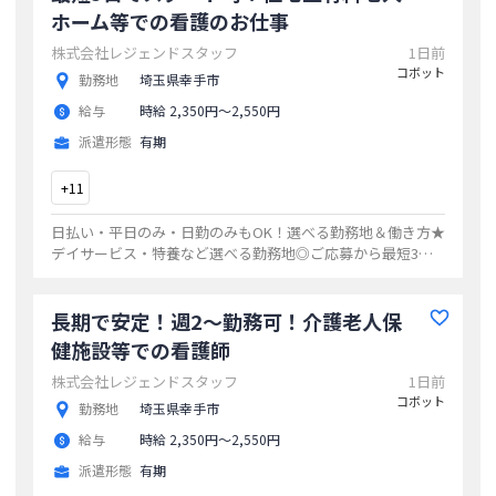
ホーム等での看護のお仕事
株式会社レジェンドスタッフ
1日前
コボット
勤務地
埼玉県幸手市
給与
時給 2,350円〜2,550円
派遣形態
有期
+
11
日払い・平日のみ・日勤のみもOK！選べる勤務地＆働き方★
デイサービス・特養など選べる勤務地◎ご応募から最短3日
でお仕事開始20代・30代・40代活躍中の職場多数ゆくゆくは
正社員も目指せます！
...
長期で安定！週2～勤務可！介護老人保
健施設等での看護師
株式会社レジェンドスタッフ
1日前
コボット
勤務地
埼玉県幸手市
給与
時給 2,350円〜2,550円
派遣形態
有期