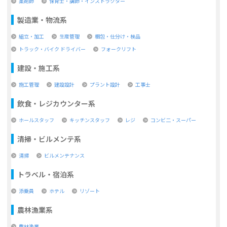
薬剤師
保育士・講師・インストラクター
製造業・物流系
組立・加工
生産管理
梱包・仕分け・検品
トラック・バイク ドライバー
フォークリフト
建設・施工系
施工管理
建設設計
プラント設計
工事士
飲食・レジカウンター系
ホールスタッフ
キッチンスタッフ
レジ
コンビ二・スーパー
清掃・ビルメンテ系
清掃
ビルメンテナンス
トラベル・宿泊系
添乗員
ホテル
リゾート
農林漁業系
農林漁業