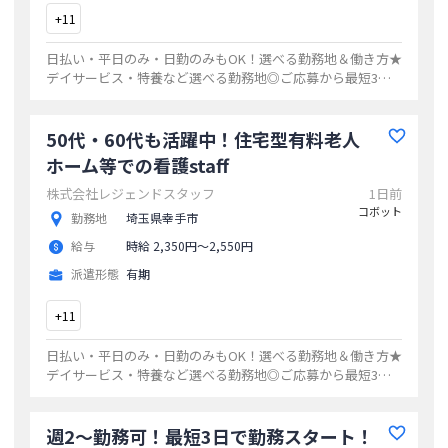
+
11
日払い・平日のみ・日勤のみもOK！選べる勤務地＆働き方★
デイサービス・特養など選べる勤務地◎ご応募から最短3日
でお仕事開始20代・30代・40代活躍中の職場多数ゆくゆくは
正社員も目指せます！
...
50代・60代も活躍中！住宅型有料老人
ホーム等での看護staff
株式会社レジェンドスタッフ
1日前
コボット
勤務地
埼玉県幸手市
給与
時給 2,350円〜2,550円
派遣形態
有期
+
11
日払い・平日のみ・日勤のみもOK！選べる勤務地＆働き方★
デイサービス・特養など選べる勤務地◎ご応募から最短3日
でお仕事開始20代・30代・40代活躍中の職場多数ゆくゆくは
正社員も目指せます！
...
週2～勤務可！最短3日で勤務スタート！