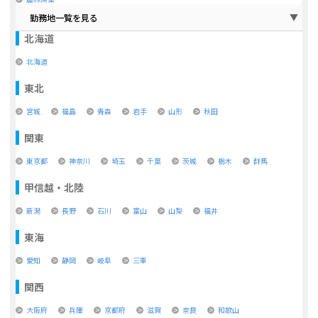
勤務地一覧を見る
北海道
北海道
東北
宮城
福島
青森
岩手
山形
秋田
関東
東京都
神奈川
埼玉
千葉
茨城
栃木
群馬
甲信越・北陸
新潟
長野
石川
富山
山梨
福井
東海
愛知
静岡
岐阜
三重
関西
大阪府
兵庫
京都府
滋賀
奈良
和歌山