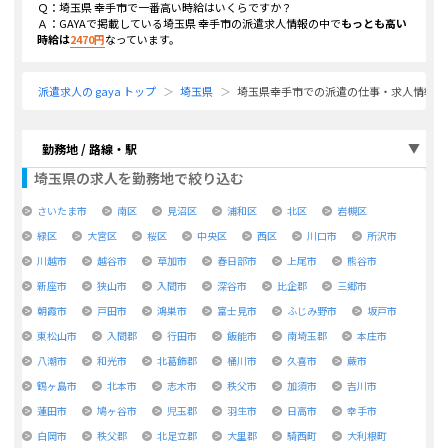
Ｑ：
埼玉県 幸手市
で一番高い時給はいくらですか？
Ａ：GAYAで掲載している
埼玉県 幸手市
の派遣求人情報の中で
もっとも高い
時給は
2470
円
なっています。
派遣求人の gaya トップ
埼玉県
埼玉県幸手市での派遣の仕事・求人情報
勤務地 / 路線・駅
埼玉県
の求人を勤務地で絞り込む
さいたま市
南区
見沼区
浦和区
北区
岩槻区
緑区
大宮区
桜区
中央区
西区
川口市
所沢市
川越市
越谷市
草加市
春日部市
上尾市
熊谷市
新座市
狭山市
入間市
深谷市
比企郡
三郷市
朝霞市
戸田市
鴻巣市
富士見市
ふじみ野市
坂戸市
東松山市
入間郡
行田市
飯能市
南埼玉郡
本庄市
八潮市
和光市
北葛飾郡
桶川市
久喜市
蕨市
鶴ヶ島市
北本市
志木市
秩父市
加須市
吉川市
蓮田市
鳩ヶ谷市
児玉郡
羽生市
日高市
幸手市
白岡市
秩父郡
北足立郡
大里郡
騎西町
大利根町