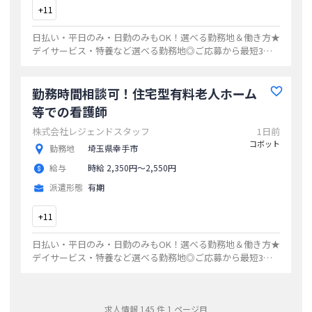
+
11
日払い・平日のみ・日勤のみもOK！選べる勤務地＆働き方★
デイサービス・特養など選べる勤務地◎ご応募から最短3日
でお仕事開始20代・30代・40代活躍中の職場多数ゆくゆくは
正社員も目指せます！
...
勤務時間相談可！住宅型有料老人ホーム
等での看護師
株式会社レジェンドスタッフ
1日前
コボット
勤務地
埼玉県幸手市
給与
時給 2,350円〜2,550円
派遣形態
有期
+
11
日払い・平日のみ・日勤のみもOK！選べる勤務地＆働き方★
デイサービス・特養など選べる勤務地◎ご応募から最短3日
でお仕事開始20代・30代・40代活躍中の職場多数ゆくゆくは
正社員も目指せます！
...
求人情報
145
件
1
ページ目