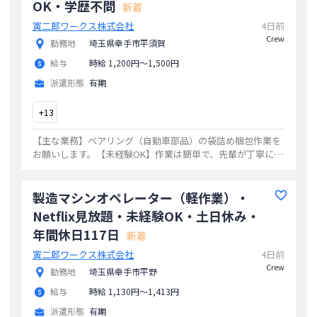
OK・学歴不問
新着
寅二郎ワークス株式会社
4日前
Crew
勤務地
埼玉県幸手市平須賀
給与
時給 1,200円〜1,500円
派遣形態
有期
+
13
【主な業務】ベアリング（自動車部品）の袋詰め梱包作業を
お願いします。【未経験OK】作業は簡単で、先輩が丁寧に教
えてくれます。９割のスタッフが未経験からのスタートです
のでご安心ください。【社員登用あり】
...
製造マシンオペレーター（軽作業）・
Netflix見放題・未経験OK・土日休み・
年間休日117日
新着
寅二郎ワークス株式会社
4日前
Crew
勤務地
埼玉県幸手市平野
給与
時給 1,130円〜1,413円
派遣形態
有期