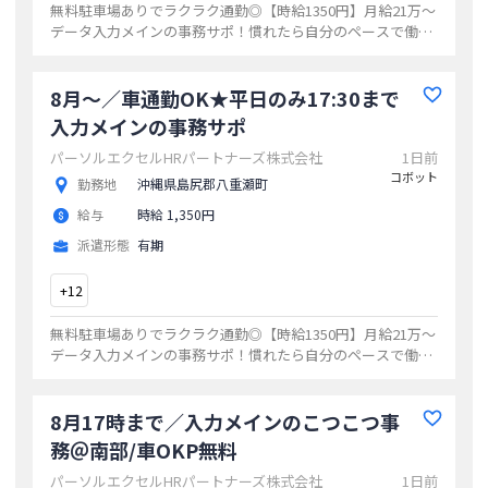
無料駐車場ありでラクラク通勤◎【時給1350円】月給21万～
データ入力メインの事務サポ！慣れたら自分のペースで働き
やすい◎毎日NO残業デー土日祝休み残業なしの人気条件◎
就業時間相談OK！
...
8月～／車通勤OK★平日のみ17:30まで
入力メインの事務サポ
パーソルエクセルHRパートナーズ株式会社
1日前
コボット
勤務地
沖縄県島尻郡八重瀬町
給与
時給 1,350円
派遣形態
有期
+
12
無料駐車場ありでラクラク通勤◎【時給1350円】月給21万～
データ入力メインの事務サポ！慣れたら自分のペースで働き
やすい◎毎日NO残業デー土日祝休み残業なしの人気条件◎
就業時間相談OK！
...
8月17時まで／入力メインのこつこつ事
務＠南部/車OKP無料
パーソルエクセルHRパートナーズ株式会社
1日前