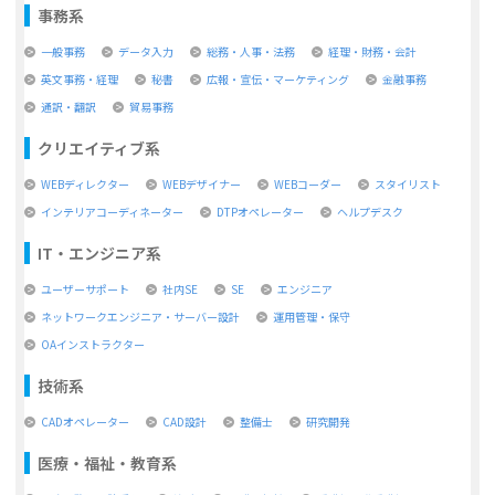
事務系
一般事務
データ入力
総務・人事・法務
経理・財務・会計
英文事務・経理
秘書
広報・宣伝・マーケティング
金融事務
通訳・翻訳
貿易事務
クリエイティブ系
WEBディレクター
WEBデザイナー
WEBコーダー
スタイリスト
インテリアコーディネーター
DTPオペレーター
ヘルプデスク
IT・エンジニア系
ユーザーサポート
社内SE
SE
エンジニア
ネットワークエンジニア・サーバー設計
運用管理・保守
OAインストラクター
技術系
CADオペレーター
CAD設計
整備士
研究開発
医療・福祉・教育系