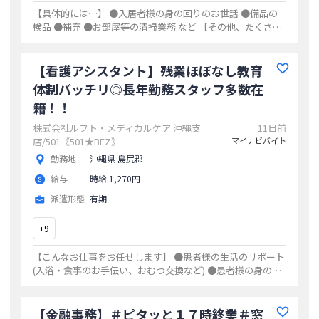
【具体的には…】 ●入居者様の身の回りのお世話 ●備品の
検品 ●補充 ●お部屋等の清掃業務 など 【その他、たくさん
お仕事情報をご用意しています♪】 病院での受付・医療事
務・看護補助・外来クラーク・介
...
【看護アシスタント】残業ほぼなし教育
体制バッチリ◎長年勤務スタッフ多数在
籍！！
株式会社ルフト・メディカルケア 沖縄支
11日前
店/501《501★BFZ》
マイナビバイト
勤務地
沖縄県 島尻郡
給与
時給 1,270円
派遣形態
有期
+
9
【こんなお仕事をお任せします】 ●患者様の生活のサポート
(入浴・食事のお手伝い、おむつ交換など) ●患者様の身の回
りのお掃除 など 【ここがポイント！】 まずは患者さんのお
名前と顔を覚えることから始め
...
【金融事務】＃ピタッと１７時終業＃窓