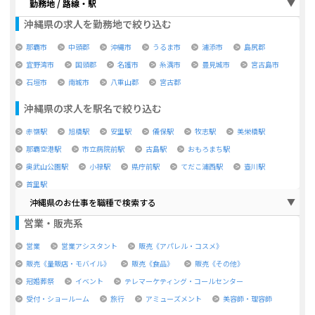
勤務地 / 路線・駅
沖縄県
の求人を勤務地で絞り込む
那覇市
中頭郡
沖縄市
うるま市
浦添市
島尻郡
宜野湾市
国頭郡
名護市
糸満市
豊見城市
宮古島市
石垣市
南城市
八重山郡
宮古郡
沖縄県
の求人を駅名で絞り込む
赤嶺駅
旭橋駅
安里駅
儀保駅
牧志駅
美栄橋駅
那覇空港駅
市立病院前駅
古島駅
おもろまち駅
奥武山公園駅
小禄駅
県庁前駅
てだこ浦西駅
壺川駅
首里駅
沖縄県のお仕事を職種で検索する
営業・販売系
営業
営業アシスタント
販売《アパレル・コスメ》
販売《量販店・モバイル》
販売《食品》
販売《その他》
冠婚葬祭
イベント
テレマーケティング・コールセンター
受付・ショールーム
旅行
アミューズメント
美容師・理容師