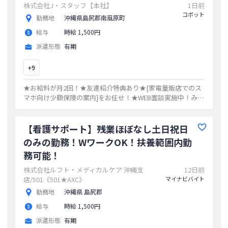
株式会社J・スタッフ【本社】
1日前
コボット
勤務地
沖縄県島尻郡南風原町
給与
時給 1,500円
派遣形態
有期
+
9
★お給料が月2回！★友達紹介特典あり★[家電量販店でのス
マホ向け少額保険の案内]をお任せ！★WEB面談実施中！みな
さんのご応募お待ちしてます
...
【看護サポート】残業ほぼなし土日祝日
のみの勤務！WワークOK！扶養範囲内勤
務可能！
株式会社ルフト・メディカルケア 沖縄支
12日前
店/501《501★AXC》
マイナビバイト
勤務地
沖縄県 島尻郡
給与
時給 1,500円
派遣形態
有期