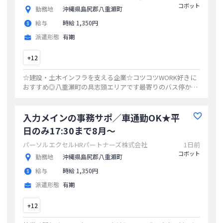
コボット
勤務地
沖縄県島尻郡八重瀬町
給与
時給 1,350円
派遣形態
有期
+
12
☆建設・土木インフラを支える企業☆コツコツWORK好きに
おすすめ◎八重瀬町の具志頭エリアです最寄りのバス停から
歩いて6分で着く9時～17時残業なしバランス◎お盆明けから
スタートしたい方必見！
...
入力メインの事務サポ／車通勤OK★平
日のみ17:30まで8月～
パーソルエクセルHRパートナーズ株式会社
1日前
コボット
勤務地
沖縄県島尻郡八重瀬町
給与
時給 1,350円
派遣形態
有期
+
12