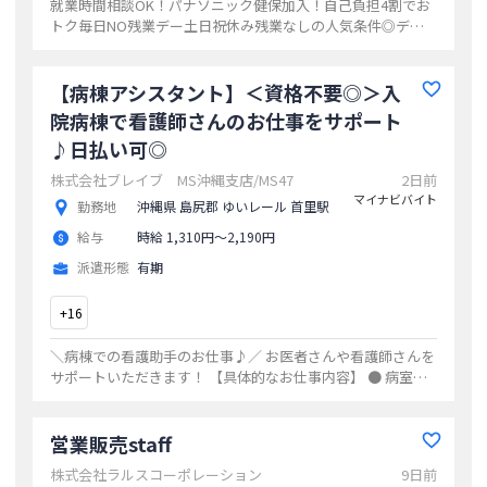
就業時間相談OK！パナソニック健保加入！自己負担4割でお
トク毎日NO残業デー土日祝休み残業なしの人気条件◎デー
タ入力メインの事務サポ！慣れたら自分のペースで働きやす
い◎
...
【病棟アシスタント】＜資格不要◎＞入
院病棟で看護師さんのお仕事をサポート
♪日払い可◎
株式会社ブレイブ MS沖縄支店/MS47
2日前
マイナビバイト
勤務地
沖縄県 島尻郡 ゆいレール 首里駅
給与
時給 1,310円〜2,190円
派遣形態
有期
+
16
＼病棟での看護助手のお仕事♪／ お医者さんや看護師さんを
サポートいただきます！ 【具体的なお仕事内容】 ● 病室の
環境の整備・清掃 ● ベッドメイク・リネン管理 ● 書類・機
械・器具などの準備 ●
...
営業販売staff
株式会社ラルスコーポレーション
9日前