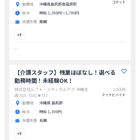
コボット
勤務地
沖縄県島尻郡南風原町
給与
時給 1,300円〜1,700円
派遣形態
無期
+
9
...
【介護スタッフ】残業ほぼなし！選べる
勤務時間！未経験OK！
株式会社ルフト・メディカルケア 沖縄支
12日前
店/501《501★TE》
マイナビバイト
勤務地
沖縄県 島尻郡
給与
時給 1,300円
派遣形態
有期
+
9