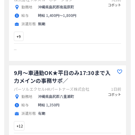
コボット
勤務地
沖縄県島尻郡南風原町
給与
時給 1,400円〜1,800円
派遣形態
無期
+
9
...
9月～車通勤OK★平日のみ17:30まで入
力メインの事務サポ／
パーソルエクセルHRパートナーズ株式会社
1日前
コボット
勤務地
沖縄県島尻郡八重瀬町
給与
時給 1,350円
派遣形態
有期
+
12