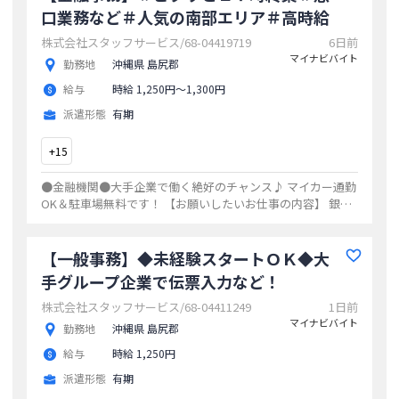
口業務など＃人気の南部エリア＃高時給
株式会社スタッフサービス/68-04419719
6日前
マイナビバイト
勤務地
沖縄県 島尻郡
給与
時給 1,250円〜1,300円
派遣形態
有期
+
15
●金融機関●大手企業で働く絶好のチャンス♪ マイカー通勤
OK＆駐車場無料です！ 【お願いしたいお仕事の内容】 銀行
窓口、 接客業務、 税金および公共料金などの納付、 振込・
入出金などの受付、 口座開設
...
【一般事務】◆未経験スタートＯＫ◆大
手グループ企業で伝票入力など！
株式会社スタッフサービス/68-04411249
1日前
マイナビバイト
勤務地
沖縄県 島尻郡
給与
時給 1,250円
派遣形態
有期