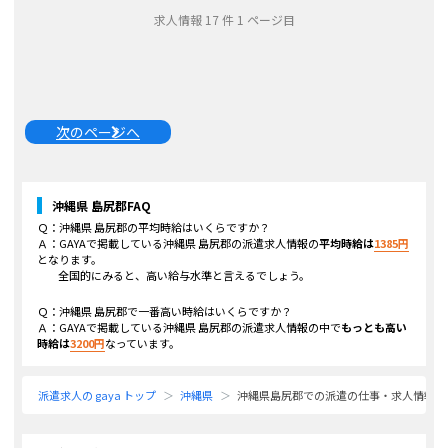
求人情報
17
件
1
ページ目
次のページへ
沖縄県 島尻郡
FAQ
Ｑ：
沖縄県 島尻郡
の平均時給はいくらですか？
Ａ：GAYAで掲載している
沖縄県 島尻郡
の派遣求人情報の
平均時給は
1385
円
となります。
全国的にみると、高い給与水準と言えるでしょう。
Ｑ：
沖縄県 島尻郡
で一番高い時給はいくらですか？
Ａ：GAYAで掲載している
沖縄県 島尻郡
の派遣求人情報の中で
もっとも高い
時給は
3200
円
なっています。
派遣求人の gaya トップ
沖縄県
沖縄県島尻郡での派遣の仕事・求人情報