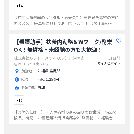
+
14
〈在宅医療機器のレンタル・販売会社〉車通勤を希望の方に
オススメ！ 駐車場は無料で利用できます！ 【お仕事の内
容】 事務サポート（社員のサポート）、 伝票入力（社内シ
ステム・Excelなど使用）、 倉庫
...
【看護助手】扶養内勤務＆Wワーク/副業
OK！無資格・未経験の方も大歓迎！
株式会社ルフト・メディカルケア 沖縄支
11日前
店/501《501★ARA》
マイナビバイト
勤務地
沖縄県 島尻郡
給与
時給 1,250円
派遣形態
有期
+
10
【具体的には…】 ・入居者様の身の回りのお世話 ・備品の
検品、補充 ・お部屋等の清掃業務など 無資格・未経験者歓
迎！ 丁寧にご指導致しますので安心してお仕事スタートでき
ます♪ まずはお気軽にお問い合わ
...