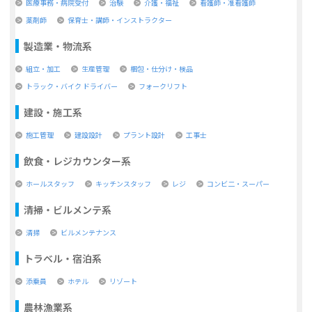
医療事務・病院受付
治験
介護・福祉
看護師・准看護師
薬剤師
保育士・講師・インストラクター
製造業・物流系
組立・加工
生産管理
梱包・仕分け・検品
トラック・バイク ドライバー
フォークリフト
建設・施工系
施工管理
建設設計
プラント設計
工事士
飲食・レジカウンター系
ホールスタッフ
キッチンスタッフ
レジ
コンビ二・スーパー
清掃・ビルメンテ系
清掃
ビルメンテナンス
トラベル・宿泊系
添乗員
ホテル
リゾート
農林漁業系