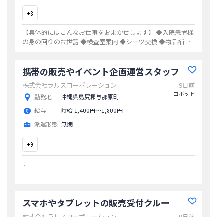
+
8
【具体的にはこんなお仕事をおまかせします】 ◆入院患者様
の身の回りのお世話 ◆検査室案内 ◆シーツ交換 ◆物品補充
◆清掃業務 など 未経験でもすぐに慣れていただけますよ！
患者さんや看護師さんから感
...
携帯の販売やイベント企画運営スタッフ
株式会社ラルスコーポレーション
9日前
コボット
勤務地
沖縄県島尻郡与那原町
給与
時給 1,400円〜1,800円
派遣形態
無期
+
9
...
スマホやタブレットの販売受付クルー
株式会社ラルスコーポレーション
9日前