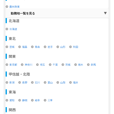
農林漁業
勤務地一覧を見る
北海道
北海道
東北
宮城
福島
青森
岩手
山形
秋田
関東
東京都
神奈川
埼玉
千葉
茨城
栃木
群馬
甲信越・北陸
新潟
長野
石川
富山
山梨
福井
東海
愛知
静岡
岐阜
三重
関西