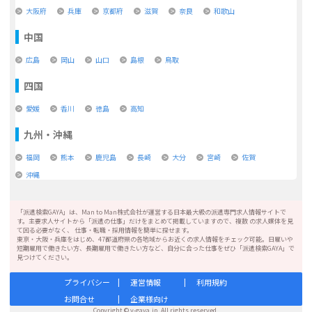
大阪府
兵庫
京都府
滋賀
奈良
和歌山
中国
広島
岡山
山口
島根
鳥取
四国
愛媛
香川
徳島
高知
九州・沖縄
福岡
熊本
鹿児島
長崎
大分
宮崎
佐賀
沖縄
「派遣検索GAYA」は、Man to Man株式会社が運営する日本最大級の派遣専門求人情報サイトで
す。主要求人サイトから「派遣の仕事」だけをまとめて掲載していますので、複数 の求人媒体を見
て回る必要がなく、 仕事・転職・採用情報を簡単に探せます。
東京・大阪・兵庫をはじめ、47都道府県の各地域からお近くの求人情報をチェック可能。日雇いや
短期雇用で働きたい方、長期雇用で働きたい方など、自分に合った仕事をぜひ「派遣検索GAYA」で
見つけてください。
プライバシー
運営情報
利用規約
お問合せ
企業様向け
Copyright © y-gaya.jp. All rights reserved.