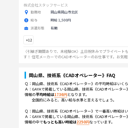
株式会社スタッフサービス
勤務地
岡山県岡山市北区
給与
時給 1,500円
派遣形態
有期
+
12
〈引継ぎ期間ありで、未経験OK〉土日祝休みでプライベート
す！ 住宅メーカーでのCADオペレーターのお仕事です。お気
ちしております！
...
岡山県、技術系《CADオペレーター》
FAQ
Ｑ：
岡山県、技術系《CADオペレーター》
の平均時給はいく
Ａ：GAYAで掲載している
岡山県、技術系《CADオペレーター
情報の
平均時給は
1736
円
となります。
全国的にみると、高い給与水準と言えるでしょう。
Ｑ：
岡山県、技術系《CADオペレーター》
で一番高い時給は
Ａ：GAYAで掲載している
岡山県、技術系《CADオペレーター
情報の中で
もっとも高い時給は
2250
円
なっています。