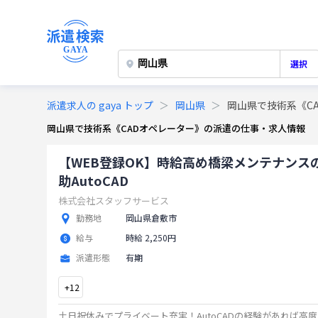
選択
派遣求人の gaya トップ
岡山県
岡山県で技術系《C
岡山県で技術系《CADオペレーター》の派遣の仕事・求人情報
【WEB登録OK】時給高め橋梁メンテナンス
助AutoCAD
株式会社スタッフサービス
勤務地
岡山県倉敷市
給与
時給 2,250円
派遣形態
有期
+
12
土日祝休みでプライベート充実！AutoCADの経験があれば高