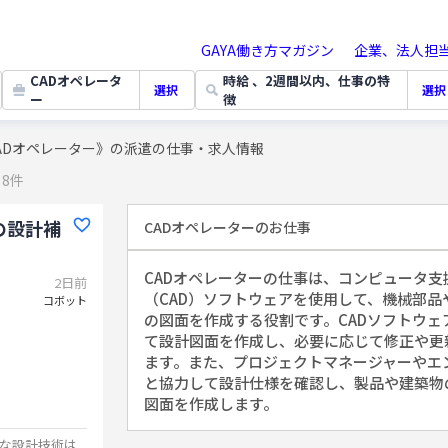
GAYA働き方マガジン
企業、法人担
CADオペレータ
時給 、2週間以内、仕事の特
選択
選択
ー
徴
ADオペレーター》の派遣の仕事・求人情報
8件
の設計補
CADオペレーター
のお仕事
CADオペレーターの仕事は、コンピュータ支
2日前
（CAD）ソフトウェアを使用して、機械部品
コボット
の図面を作成する役割です。CADソフトウェ
て設計図面を作成し、必要に応じて修正や更
ます。また、プロジェクトマネージャーやエ
と協力して設計仕様を確認し、製品や建築物
図面を作成します。
度な設計技術は