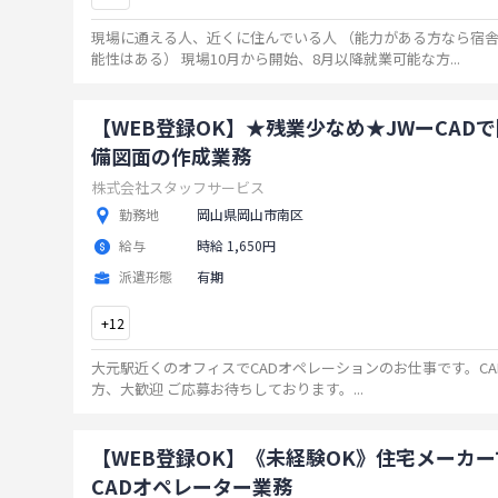
現場に通える人、近くに住んでいる人 （能力がある方なら宿
能性はある） 現場10月から開始、8月以降就業可能な方
...
【WEB登録OK】★残業少なめ★JWーCAD
備図面の作成業務
株式会社スタッフサービス
勤務地
岡山県岡山市南区
給与
時給 1,650円
派遣形態
有期
+
12
大元駅近くのオフィスでCADオペレーションのお仕事です。C
方、大歓迎 ご応募お待ちしております。
...
【WEB登録OK】《未経験OK》住宅メーカー
CADオペレーター業務