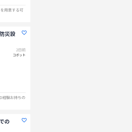
舎を用意する可
で防災設
2日前
コボット
AD経験お持ちの
での