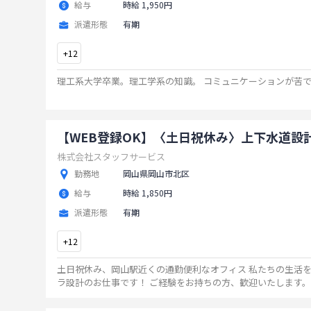
給与
時給 1,950円
派遣形態
有期
+
12
理工系大学卒業。理工学系の知識。 コミュニケーションが苦
【WEB登録OK】〈土日祝休み〉上下水道設
株式会社スタッフサービス
勤務地
岡山県岡山市北区
給与
時給 1,850円
派遣形態
有期
+
12
土日祝休み、岡山駅近くの通勤便利なオフィス 私たちの生活
ラ設計のお仕事です！ ご経験をお持ちの方、歓迎いたします。