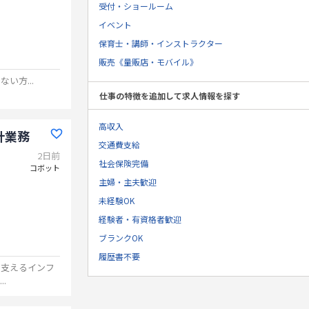
受付・ショールーム
イベント
保育士・講師・インストラクター
販売《量販店・モバイル》
でない方
...
仕事の特徴を追加して求人情報を探す
高収入
計業務
交通費支給
2日前
社会保険完備
コボット
主婦・主夫歓迎
未経験OK
経験者・有資格者歓迎
ブランクOK
履歴書不要
を支えるインフ
...