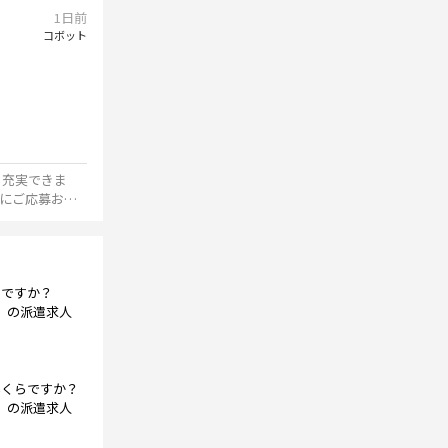
1日前
コボット
も充実できま
軽にご応募お待
らですか？
》
の派遣求人
いくらですか？
》
の派遣求人