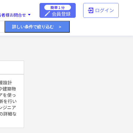
簡単１分
ログイン
会員登録
当者様お問合せ
詳しい条件で絞り込む ＞
援設計
や建築物
アを使っ
新を行い
ンジニア
の詳細な