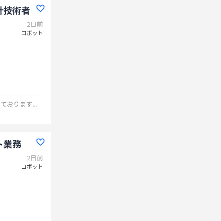
計技術者
2日前
コボット
しております
...
ト業務
2日前
コボット