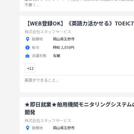
不要！
...
【WEB登録OK】《英語力活かせる》TOEIC7
株式会社スタッフサービス
勤務地
岡山県玉野市
給与
時給 2,050円
派遣形態
有期
+
12
英語ができること
...
★即日就業★舶用機関モニタリングシステム
開発
株式会社スタッフサービス
勤務地
岡山県玉野市