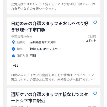
就労支援ではたらこう！覚えることは少なめ◎日勤のみ・体
力負担少なめの支援ワークです
...
日勤のみの介護スタッフ★おしゃべり好
き歓迎☆下市口駅
株式会社kotrio
3日前
コボット
勤務地
奈良県吉野郡大淀町
給与
時給 1,400円〜2,125円
派遣形態
有期
+
11
日勤のみのデイケア◎会話を楽しむお仕事★プライベートと
両立しやすい介護のお仕事です。未経験の方も歓迎です。交
通費支給あり
...
通所ケアの介護スタッフ面接なしでスタ
ート☆下市口駅近