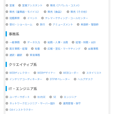
営業
営業アシスタント
販売《アパレル・コスメ》
販売《量販店・モバイル》
販売《食品》
販売《その他》
冠婚葬祭
イベント
テレマーケティング・コールセンター
受付・ショールーム
旅行
アミューズメント
美容師・理容師
事務系
一般事務
データ入力
総務・人事・法務
経理・財務・会計
英文事務・経理
秘書
広報・宣伝・マーケティング
金融事務
通訳・翻訳
貿易事務
クリエイティブ系
WEBディレクター
WEBデザイナー
WEBコーダー
スタイリスト
インテリアコーディネーター
DTPオペレーター
ヘルプデスク
IT・エンジニア系
ユーザーサポート
社内SE
SE
エンジニア
ネットワークエンジニア・サーバー設計
運用管理・保守
OAインストラクター