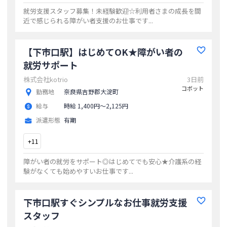
就労支援スタッフ募集！未経験歓迎☆利用者さまの成長を間
近で感じられる障がい者支援のお仕事です
...
【下市口駅】はじめてOK★障がい者の
就労サポート
株式会社kotrio
3日前
コボット
勤務地
奈良県吉野郡大淀町
給与
時給 1,400円〜2,125円
派遣形態
有期
+
11
障がい者の就労をサポート◎はじめてでも安心★介護系の経
験がなくても始めやすいお仕事です
...
下市口駅すぐシンプルなお仕事就労支援
スタッフ