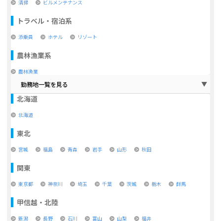
清掃
ビルメンテナンス
トラベル・宿泊系
添乗員
ホテル
リゾート
農林漁業系
農林漁業
勤務地一覧を見る
北海道
北海道
東北
宮城
福島
青森
岩手
山形
秋田
関東
東京都
神奈川
埼玉
千葉
茨城
栃木
群馬
甲信越・北陸
新潟
長野
石川
富山
山梨
福井