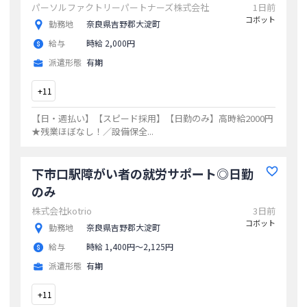
パーソルファクトリーパートナーズ株式会社
1日前
コボット
勤務地
奈良県吉野郡大淀町
給与
時給 2,000円
派遣形態
有期
+
11
【日・週払い】【スピード採用】【日勤のみ】高時給2000円
★残業ほぼなし！／設備保全
...
下市口駅障がい者の就労サポート◎日勤
のみ
株式会社kotrio
3日前
コボット
勤務地
奈良県吉野郡大淀町
給与
時給 1,400円〜2,125円
派遣形態
有期
+
11