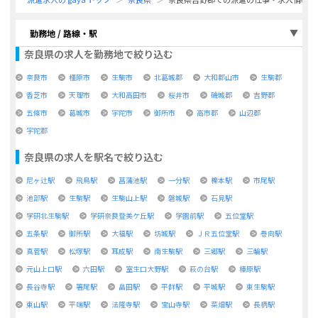
勤務地 / 路線・駅
奈良県
の求人を勤務地で絞り込む
奈良市
橿原市
生駒市
北葛城郡
大和郡山市
生駒郡
香芝市
天理市
大和高田市
桜井市
磯城郡
吉野郡
五條市
葛城市
宇陀市
御所市
高市郡
山辺郡
宇陀郡
奈良県
の求人を駅名で絞り込む
尼ヶ辻駅
飛鳥駅
菖蒲池駅
一分駅
櫟本駅
市尾駅
池部駅
生駒駅
生駒山上駅
磐城駅
石見駅
学研北生駒駅
学研奈良登美ケ丘駅
学園前駅
五位堂駅
五条駅
御所駅
大福駅
坊城駅
ＪＲ五位堂駅
巻向駅
真菅駅
松塚駅
耳成駅
南生駒駅
三郷駅
三輪駅
元山上口駅
六田駅
室生口大野駅
萩の台駅
榛原駅
長谷寺駅
箸尾駅
畠田駅
平群駅
平城駅
東生駒駅
東山駅
平端駅
法隆寺駅
宝山寺駅
菜畑駅
長柄駅