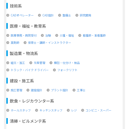
技術系
CADオペレーター
CAD設計
整備士
研究開発
医療・福祉・教育系
医療事務・病院受付
治験
介護・福祉
看護師・准看護師
薬剤師
保育士・講師・インストラクター
製造業・物流系
組立・加工
生産管理
梱包・仕分け・検品
トラック・バイク ドライバー
フォークリフト
建設・施工系
施工管理
建設設計
プラント設計
工事士
飲食・レジカウンター系
ホールスタッフ
キッチンスタッフ
レジ
コンビ二・スーパー
清掃・ビルメンテ系