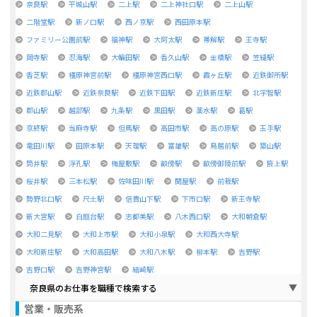
奈良駅
平城山駅
二上駅
二上神社口駅
二上山駅
二階堂駅
新ノ口駅
西ノ京駅
西田原本駅
ファミリー公園前駅
福神駅
大阿太駅
帯解駅
王寺駅
岡寺駅
忍海駅
大輪田駅
香久山駅
金橋駅
笠縫駅
香芝駅
橿原神宮前駅
橿原神宮西口駅
霞ヶ丘駅
近鉄御所駅
近鉄郡山駅
近鉄奈良駅
近鉄下田駅
近鉄新庄駅
北宇智駅
郡山駅
越部駅
九条駅
黒田駅
薬水駅
葛駅
京終駅
当麻寺駅
但馬駅
高田市駅
高の原駅
玉手駅
竜田川駅
田原本駅
天理駅
富雄駅
鳥居前駅
築山駅
筒井駅
浮孔駅
梅屋敷駅
畝傍駅
畝傍御陵前駅
掖上駅
桜井駅
三本松駅
佐味田川駅
関屋駅
前栽駅
勢野北口駅
尺土駅
信貴山下駅
下市口駅
新王寺駅
新大宮駅
白庭台駅
志都美駅
八木西口駅
大和朝倉駅
大和二見駅
大和上市駅
大和小泉駅
大和西大寺駅
大和新庄駅
大和高田駅
大和八木駅
柳本駅
吉野駅
吉野口駅
吉野神宮駅
結崎駅
奈良県のお仕事を職種で検索する
営業・販売系