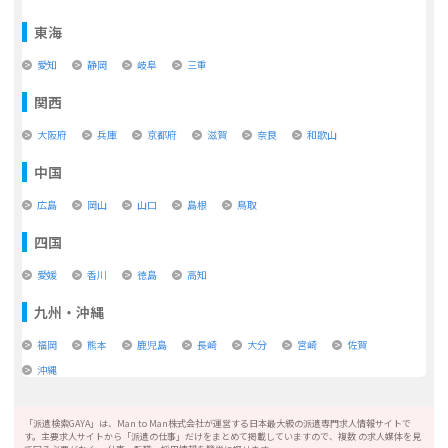
東海
愛知
静岡
岐阜
三重
関西
大阪府
兵庫
京都府
滋賀
奈良
和歌山
中国
広島
岡山
山口
島根
鳥取
四国
愛媛
香川
徳島
高知
九州・沖縄
福岡
熊本
鹿児島
長崎
大分
宮崎
佐賀
沖縄
「派遣検索GAYA」は、Man to Man株式会社が運営する日本最大級の派遣専門求人情報サイトで
す。主要求人サイトから「派遣の仕事」だけをまとめて掲載していますので、複数 の求人媒体を見