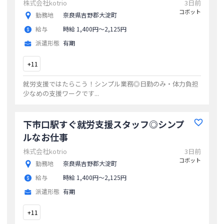
株式会社kotrio
3日前
コボット
勤務地
奈良県吉野郡大淀町
給与
時給 1,400円〜2,125円
派遣形態
有期
+
11
就労支援ではたらこう！シンプル業務◎日勤のみ・体力負担
少なめの支援ワークです
...
下市口駅すぐ就労支援スタッフ◎シンプ
ルなお仕事
株式会社kotrio
3日前
コボット
勤務地
奈良県吉野郡大淀町
給与
時給 1,400円〜2,125円
派遣形態
有期
+
11