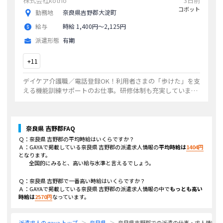
株式会社kotrio
3日前
コボット
勤務地
奈良県吉野郡大淀町
給与
時給 1,400円〜2,125円
派遣形態
有期
+
11
デイケア介護職／電話登録OK！利用者さまの「歩けた」を支
える機能訓練サポートのお仕事。研修体制も充実していま
す。交通費支給あり
...
奈良県 吉野郡
FAQ
Ｑ：
奈良県 吉野郡
の平均時給はいくらですか？
Ａ：GAYAで掲載している
奈良県 吉野郡
の派遣求人情報の
平均時給は
1404
円
となります。
全国的にみると、高い給与水準と言えるでしょう。
Ｑ：
奈良県 吉野郡
で一番高い時給はいくらですか？
Ａ：GAYAで掲載している
奈良県 吉野郡
の派遣求人情報の中で
もっとも高い
時給は
2570
円
なっています。
派遣求人の gaya トップ
奈良県
奈良県吉野郡での派遣の仕事・求人情報