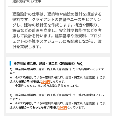
建設設計
のお仕事
建設設計の仕事は、建築物や施設の設計を担当する
役割です。クライアントの要望やニーズをヒアリン
グし、建物の設計図を作成します。構造や間取り、
設備などの計画を立案し、安全性や機能性などを考
慮して設計を行います。建築基準や法規制、プロジ
ェクトの予算やスケジュールにも配慮しながら、設
計を実現します。
神奈川県 横浜市、建設・施工系《建設設計》
FAQ
Ｑ：
神奈川県 横浜市、建設・施工系《建設設計》
の平均時給はいくらです
か？
Ａ：GAYAで掲載している
神奈川県 横浜市、建設・施工系《建設設計》
の派
遣求人情報の
平均時給は
2246
円
となります。
全国的にみると、高い給与水準と言えるでしょう。
Ｑ：
神奈川県 横浜市、建設・施工系《建設設計》
で一番高い時給はいくら
ですか？
Ａ：GAYAで掲載している
神奈川県 横浜市、建設・施工系《建設設計》
の派
遣求人情報の中で
もっとも高い時給は
2600
円
なっています。