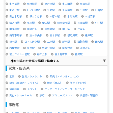
東門前駅
東林間駅
東戸塚駅
東山田駅
東山北駅
東逗子駅
日ノ出町駅
平間駅
平沼橋駅
平塚駅
日吉駅
日吉本町駅
保土ケ谷駅
本厚木駅
本郷台駅
本鵠沼駅
堀ノ内駅
星川駅
螢田駅
緑園都市駅
長津田駅
中川駅
中強羅駅
仲町台駅
中野島駅
中山駅
生麦駅
南部市場駅
並木中央駅
並木北駅
根府川駅
根岸駅
根岸駅
日本大通り駅
二宮駅
新羽駅
西鎌倉駅
西谷駅
西横浜駅
登戸駅
野島公園駅
能見台駅
淵野辺駅
富士フイルム前駅
藤が丘駅
富士見町駅
藤野駅
神奈川県のお仕事を職種で検索する
営業・販売系
営業
営業アシスタント
販売《アパレル・コスメ》
販売《量販店・モバイル》
販売《食品》
販売《その他》
冠婚葬祭
イベント
テレマーケティング・コールセンター
受付・ショールーム
旅行
アミューズメント
美容師・理容師
事務系
一般事務
データ入力
総務・人事・法務
経理・財務・会計