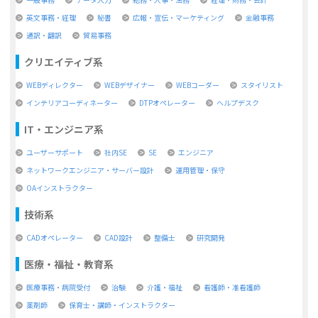
英文事務・経理
秘書
広報・宣伝・マーケティング
金融事務
通訳・翻訳
貿易事務
クリエイティブ系
WEBディレクター
WEBデザイナー
WEBコーダー
スタイリスト
インテリアコーディネーター
DTPオペレーター
ヘルプデスク
IT・エンジニア系
ユーザーサポート
社内SE
SE
エンジニア
ネットワークエンジニア・サーバー設計
運用管理・保守
OAインストラクター
技術系
CADオペレーター
CAD設計
整備士
研究開発
医療・福祉・教育系
医療事務・病院受付
治験
介護・福祉
看護師・准看護師
薬剤師
保育士・講師・インストラクター