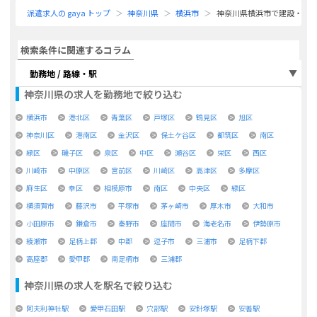
派遣求人の gaya トップ
神奈川県
横浜市
神奈川県横浜市で建設・施
検索条件に関連するコラム
勤務地 / 路線・駅
神奈川県
の求人を勤務地で絞り込む
横浜市
港北区
青葉区
戸塚区
鶴見区
旭区
神奈川区
港南区
金沢区
保土ケ谷区
都筑区
南区
緑区
磯子区
泉区
中区
瀬谷区
栄区
西区
川崎市
中原区
宮前区
川崎区
高津区
多摩区
麻生区
幸区
相模原市
南区
中央区
緑区
横須賀市
藤沢市
平塚市
茅ヶ崎市
厚木市
大和市
小田原市
鎌倉市
秦野市
座間市
海老名市
伊勢原市
綾瀬市
足柄上郡
中郡
逗子市
三浦市
足柄下郡
高座郡
愛甲郡
南足柄市
三浦郡
神奈川県
の求人を駅名で絞り込む
阿夫利神社駅
愛甲石田駅
穴部駅
安針塚駅
安善駅