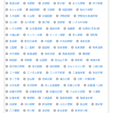
青葉台駅
浅野駅
足柄駅
厚木駅
あざみ野駅
市が尾駅
井土ヶ谷駅
飯田岡駅
生田駅
稲田堤駅
稲村ケ崎駅
入生田駅
入谷駅
井細田駅
伊勢原駅
伊勢佐木長者町駅
石上駅
石川町駅
磯子駅
岩原駅
いずみ中央駅
いずみ野駅
五百羅漢駅
極楽寺駅
強羅駅
弘明寺(京急)駅
大雄山駅
センター北駅
センター南駅
茅ヶ崎駅
港町駅
長後駅
彫刻の森駅
中田駅
中央林間駅
海老名駅
江田駅
江ノ島駅
番田駅
阪東橋駅
阪東橋駅
馬車道駅
弁天橋駅
屏風浦駅
神武寺駅
馬堀海岸駅
舞岡駅
蒔田駅
真鶴駅
松田駅
目白山下駅
緑町駅
南橋本駅
南万騎が原駅
南太田駅
南林間駅
みなとみらい駅
三崎口駅
三ツ境駅
三ツ沢上町駅
三ツ沢下町駅
三浦海岸駅
宮前平駅
宮ノ下駅
宮山駅
宮崎台駅
溝の口駅
元町・中華街駅
元住吉駅
向河原駅
向ヶ丘遊園駅
武蔵小杉駅
武蔵溝ノ口駅
武蔵中原駅
武蔵新城駅
武蔵白石駅
六会日大前駅
六浦駅
妙蓮寺駅
秦野駅
八景島駅
箱根板橋駅
箱根湯本駅
白楽駅
浜川崎駅
原当麻駅
はるひ野駅
長谷駅
橋本駅
八丁畷駅
早川駅
逸見駅
東白楽駅
東神奈川駅