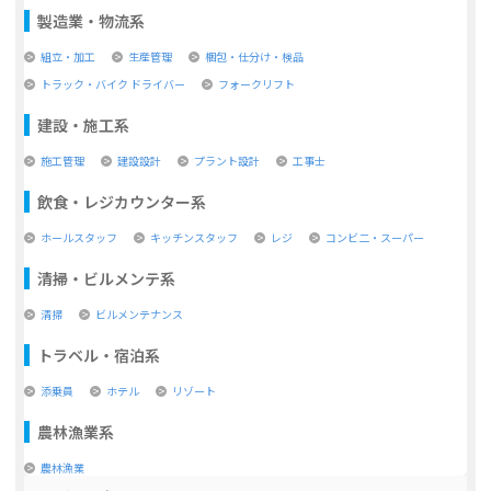
製造業・物流系
組立・加工
生産管理
梱包・仕分け・検品
トラック・バイク ドライバー
フォークリフト
建設・施工系
施工管理
建設設計
プラント設計
工事士
飲食・レジカウンター系
ホールスタッフ
キッチンスタッフ
レジ
コンビ二・スーパー
清掃・ビルメンテ系
清掃
ビルメンテナンス
トラベル・宿泊系
添乗員
ホテル
リゾート
農林漁業系
農林漁業