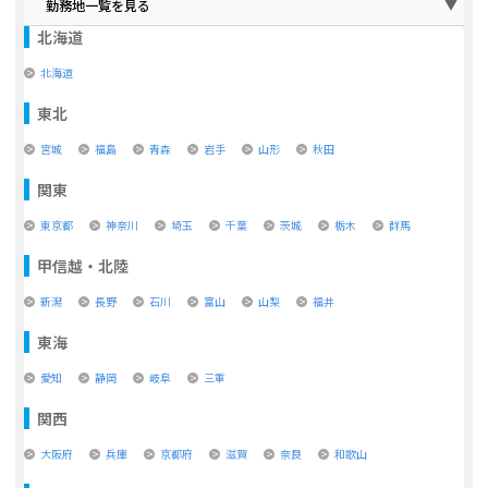
勤務地一覧を見る
北海道
北海道
東北
宮城
福島
青森
岩手
山形
秋田
関東
東京都
神奈川
埼玉
千葉
茨城
栃木
群馬
甲信越・北陸
新潟
長野
石川
富山
山梨
福井
東海
愛知
静岡
岐阜
三重
関西
大阪府
兵庫
京都府
滋賀
奈良
和歌山