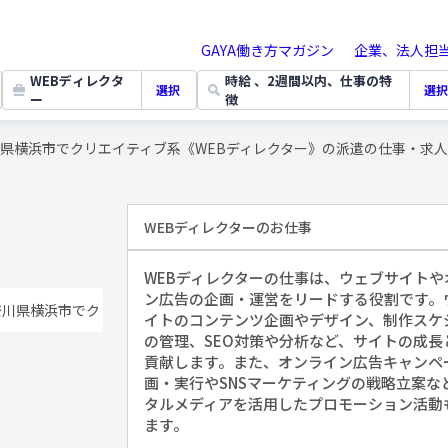
GAYA働き方マガジン
企業、法人担
WEBディレクタ
時給 、2週間以内、仕事の特
選択
選択
ー
徴
県横浜市でクリエイティブ系《WEBディレクター》の派遣の仕事・求
WEBディレクター
のお仕事
WEBディレクターの仕事は、ウェブサイトや
ン広告の企画・運営をリードする役割です。
奈川県横浜市でクリエイティブ系《WEBディレクター》の派遣の仕事・
イトのコンテンツ企画やデザイン、制作スケ
の管理、SEO対策や分析など、サイトの成長
貢献します。また、オンライン広告キャンペ
画・実行やSNSマーケティングの戦略立案な
タルメディアを活用したプロモーション活動
ます。