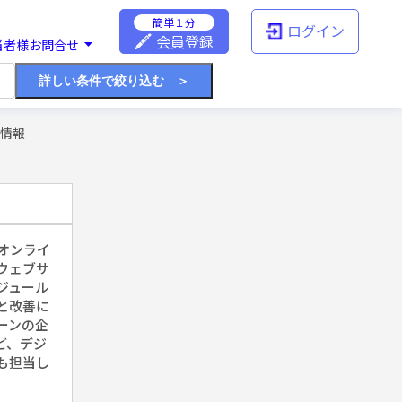
簡単１分
ログイン
会員登録
当者様お問合せ
詳しい条件で絞り込む ＞
人情報
オンライ
ウェブサ
求人情報
ジュール
と改善に
ーンの企
ど、デジ
も担当し