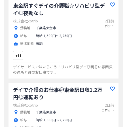
東金駅すぐデイの介護職☆リハビリ型デ
イ◎夜勤なし
株式会社kotrio
2日前
コボット
勤務地
千葉県東金市
給与
時給 1,500円〜2,250円
派遣形態
有期
+
11
デイサービスではたらこう！リハビリ型デイ◎明るい雰囲気
の通所介護のお仕事です
...
デイで介護のお仕事＠東金駅日収1.2万
円◎運転あり
株式会社kotrio
2日前
コボット
勤務地
千葉県東金市
給与
時給 1,500円〜2,250円