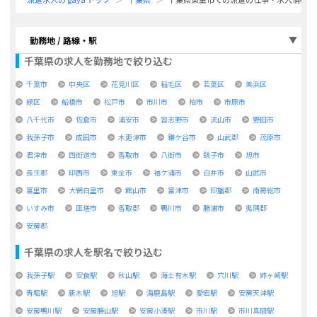
勤務地 / 路線・駅
千葉県
の求人を勤務地で絞り込む
千葉市
中央区
花見川区
稲毛区
若葉区
美浜区
緑区
船橋市
松戸市
市川市
柏市
市原市
八千代市
佐倉市
浦安市
習志野市
流山市
野田市
我孫子市
成田市
木更津市
鎌ケ谷市
山武郡
茂原市
君津市
四街道市
香取市
八街市
銚子市
旭市
長生郡
印西市
東金市
袖ケ浦市
白井市
山武市
富里市
大網白里市
館山市
富津市
印旛郡
南房総市
いすみ市
匝瑳市
香取郡
鴨川市
勝浦市
夷隅郡
安房郡
千葉県
の求人を駅名で絞り込む
我孫子駅
安食駅
秋山駅
海士有木駅
穴川駅
姉ヶ崎駅
青堀駅
新木駅
旭駅
海鹿島駅
愛宕駅
安房天津駅
安房鴨川駅
安房勝山駅
安房小湊駅
市川駅
市川真間駅