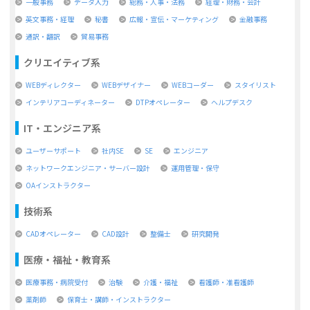
一般事務
データ入力
総務・人事・法務
経理・財務・会計
英文事務・経理
秘書
広報・宣伝・マーケティング
金融事務
通訳・翻訳
貿易事務
クリエイティブ系
WEBディレクター
WEBデザイナー
WEBコーダー
スタイリスト
インテリアコーディネーター
DTPオペレーター
ヘルプデスク
IT・エンジニア系
ユーザーサポート
社内SE
SE
エンジニア
ネットワークエンジニア・サーバー設計
運用管理・保守
OAインストラクター
技術系
CADオペレーター
CAD設計
整備士
研究開発
医療・福祉・教育系
医療事務・病院受付
治験
介護・福祉
看護師・准看護師
薬剤師
保育士・講師・インストラクター