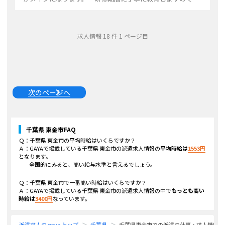
ご安心ください。 『変更範囲：変更なし』
...
求人情報
18
件
1
ページ目
次のページへ
千葉県 東金市
FAQ
Ｑ：
千葉県 東金市
の平均時給はいくらですか？
Ａ：GAYAで掲載している
千葉県 東金市
の派遣求人情報の
平均時給は
1553
円
となります。
全国的にみると、高い給与水準と言えるでしょう。
Ｑ：
千葉県 東金市
で一番高い時給はいくらですか？
Ａ：GAYAで掲載している
千葉県 東金市
の派遣求人情報の中で
もっとも高い
時給は
3400
円
なっています。
派遣求人の gaya トップ
千葉県
千葉県東金市での派遣の仕事・求人情報