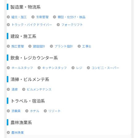
製造業・物流系
組立・加工
生産管理
梱包・仕分け・検品
トラック・バイク ドライバー
フォークリフト
建設・施工系
施工管理
建設設計
プラント設計
工事士
飲食・レジカウンター系
ホールスタッフ
キッチンスタッフ
レジ
コンビ二・スーパー
清掃・ビルメンテ系
清掃
ビルメンテナンス
トラベル・宿泊系
添乗員
ホテル
リゾート
農林漁業系
農林漁業