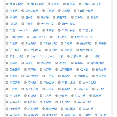
市川大野駅
市川塩浜駅
飯倉駅
飯岡駅
印旛日本医大駅
稲毛駅
稲毛海岸駅
井野駅
犬吠駅
印西牧の原駅
飯給駅
岩井駅
巖根駅
学園前駅
五井駅
五香駅
求名駅
行徳駅
大神宮下駅
動物公園駅
千葉ニュータウン中央駅
千葉駅
千葉中央駅
千葉寺駅
千葉公園駅
千葉みなと駅
ちはら台駅
地区センター駅
千倉駅
千城台駅
千城台北駅
千歳駅
長者町駅
銚子駅
中学校駅
江戸川台駅
江見駅
榎戸駅
原木中山駅
原木中山駅
ベイサイド･ステーション駅
女子大駅
十二橋駅
馬橋駅
前原駅
馬込沢駅
舞浜駅
幕張駅
幕張本郷駅
馬来田駅
増尾駅
松戸駅
松戸新田駅
松岸駅
松飛台駅
松尾駅
みどり台駅
三門駅
実籾駅
南船橋駅
南行徳駅
南三原駅
南柏駅
南流山駅
南酒々井駅
みのり台駅
三咲駅
みつわ台駅
茂原駅
物井駅
本銚子駅
元山駅
本八幡駅
村上駅
六実駅
妙典駅
浜金谷駅
浜野駅
飯山満駅
初石駅
初富駅
平和台駅
東我孫子駅
東千葉駅
東船橋駅
東総元駅
東海神駅
東清川駅
東松戸駅
東中山駅
東成田駅
東横田駅
干潟駅
平山駅