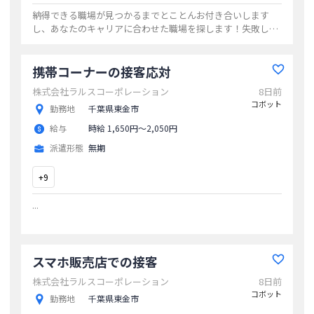
納得できる職場が見つかるまでとことんお付き合いします
し、あなたのキャリアに合わせた職場を探します！失敗しな
い＆納得できる職場をニッソーネットで探しませんか？
...
携帯コーナーの接客応対
株式会社ラルスコーポレーション
8日前
コボット
勤務地
千葉県東金市
給与
時給 1,650円〜2,050円
派遣形態
無期
+
9
...
スマホ販売店での接客
株式会社ラルスコーポレーション
8日前
コボット
勤務地
千葉県東金市