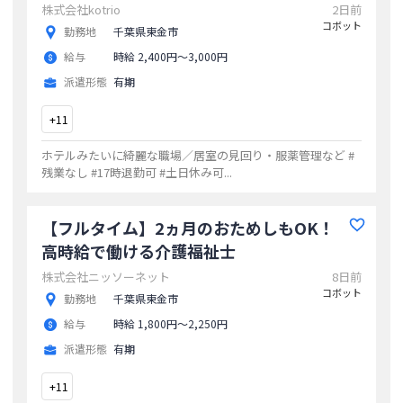
株式会社kotrio
2日前
コボット
勤務地
千葉県東金市
給与
時給 2,400円〜3,000円
派遣形態
有期
+
11
ホテルみたいに綺麗な職場／居室の見回り・服薬管理など #
残業なし #17時退勤可 #土日休み可
...
【フルタイム】2ヵ月のおためしもOK！
高時給で働ける介護福祉士
株式会社ニッソーネット
8日前
コボット
勤務地
千葉県東金市
給与
時給 1,800円〜2,250円
派遣形態
有期
+
11