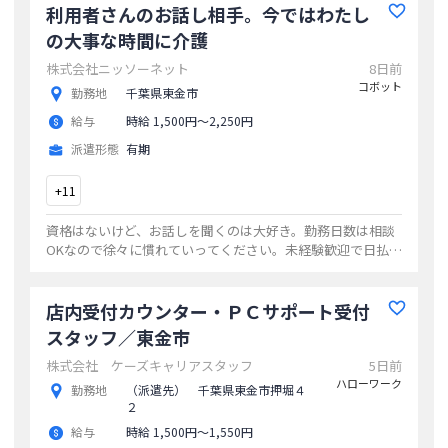
利用者さんのお話し相手。今ではわたし
の大事な時間に介護
株式会社ニッソーネット
8日前
コボット
勤務地
千葉県東金市
給与
時給 1,500円〜2,250円
派遣形態
有期
+
11
資格はないけど、お話しを聞くのは大好き。勤務日数は相談
OKなので徐々に慣れていってください。未経験歓迎で日払い
も対応、働きやすい環境を用意してお待ちしています
...
店内受付カウンター・ＰＣサポート受付
スタッフ／東金市
株式会社 ケーズキャリアスタッフ
5日前
ハローワーク
勤務地
（派遣先） 千葉県東金市押堀４
２
給与
時給 1,500円〜1,550円