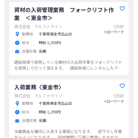
サポートします
...
資材の入荷管理業務 フォークリフト作
業 ＜東金市＞
株式会社 アルファライン
5日前
ハローワーク
勤務地
千葉県東金市丘山台
給与
時給 1,350円
派遣形態
有期
建設現場で使用している機材の入出荷作業をフォークリフト
を使用して行って頂きます。 建設現場にレンタルしたアル
ミ製の脚立や台車が汚れたり壊れたり して戻ってくるの
で、自動洗浄機と手動洗浄機を使い、綺麗に してから、入
出荷の作業をして頂きます。 職場見学も出来るので、実際
入荷業務〈東金市〉
の作業をみてからの勤務が可能です。 【変更範囲：変更
株式会社 アルファライン
5日前
なし】
...
ハローワーク
勤務地
千葉県東金市丘山台
給与
時給 1,290円
派遣形態
有期
冷蔵商品を構内に入荷する業務になります。 荷下ろし作業
がメインになります。 研修期間に丁寧に教育しますので、