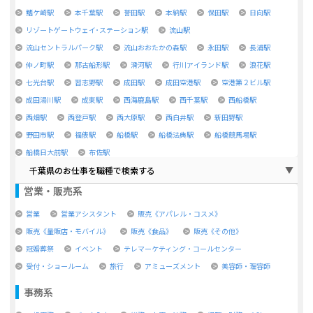
鰭ケ崎駅
本千葉駅
誉田駅
本納駅
保田駅
日向駅
リゾートゲートウェイ･ステーション駅
流山駅
流山セントラルパーク駅
流山おおたかの森駅
永田駅
長浦駅
仲ノ町駅
那古船形駅
滑河駅
行川アイランド駅
浪花駅
七光台駅
習志野駅
成田駅
成田空港駅
空港第２ビル駅
成田湯川駅
成東駅
西海鹿島駅
西千葉駅
西船橋駅
西畑駅
西登戸駅
西大原駅
西白井駅
新田野駅
野田市駅
福俵駅
船橋駅
船橋法典駅
船橋競馬場駅
船橋日大前駅
布佐駅
千葉県のお仕事を職種で検索する
営業・販売系
営業
営業アシスタント
販売《アパレル・コスメ》
販売《量販店・モバイル》
販売《食品》
販売《その他》
冠婚葬祭
イベント
テレマーケティング・コールセンター
受付・ショールーム
旅行
アミューズメント
美容師・理容師
事務系