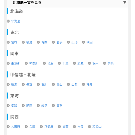
勤務地一覧を見る
北海道
北海道
東北
宮城
福島
青森
岩手
山形
秋田
関東
東京都
神奈川
埼玉
千葉
茨城
栃木
群馬
甲信越・北陸
新潟
長野
石川
富山
山梨
福井
東海
愛知
静岡
岐阜
三重
関西
大阪府
兵庫
京都府
滋賀
奈良
和歌山