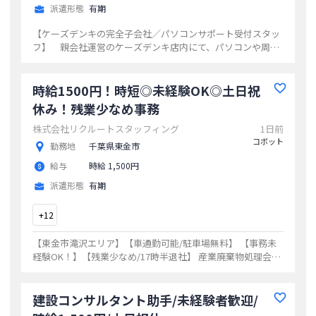
派遣形態
有期
【ケーズデンキの完全子会社／パソコンサポート受付スタッ
フ】 親会社運営のケーズデンキ店内にて、パソコンや周辺
機器を 購入したお客様への操作説明、設定サービスの案
内 故障相談の対応（修理作業は専門業者が行います。）
＊研修あり◎専門知識がゼロでもスタートできます。 ＊接
時給1500円！時短◎未経験OK◎土日祝
客業経験のある方は特に歓迎いたします。 ＊３０～６０代
休み！残業少なめ事務
の幅広い年代の方が活躍中！ 「変更範囲：変更無し」
...
株式会社リクルートスタッフィング
1日前
コボット
勤務地
千葉県東金市
給与
時給 1,500円
派遣形態
有期
+
12
【東金市滝沢エリア】【車通勤可能/駐車場無料】 【事務未
経験OK！】【残業少なめ/17時半退社】 産業廃棄物処理会社
にて事務のお仕事
...
建設コンサルタント助手/未経験者歓迎/