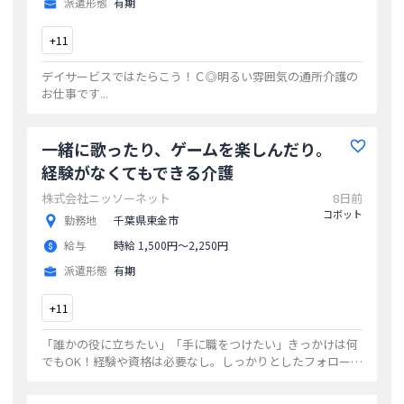
派遣形態
有期
+
11
デイサービスではたらこう！Ｃ◎明るい雰囲気の通所介護の
お仕事です
...
一緒に歌ったり、ゲームを楽しんだり。
経験がなくてもできる介護
株式会社ニッソーネット
8日前
コボット
勤務地
千葉県東金市
給与
時給 1,500円〜2,250円
派遣形態
有期
+
11
「誰かの役に立ちたい」「手に職をつけたい」きっかけは何
でもOK！経験や資格は必要なし。しっかりとしたフォロー
で、あなたの希望を叶えます！まずはお気軽にご応募くださ
い☆
...