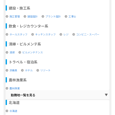
建設・施工系
施工管理
建設設計
プラント設計
工事士
飲食・レジカウンター系
ホールスタッフ
キッチンスタッフ
レジ
コンビ二・スーパー
清掃・ビルメンテ系
清掃
ビルメンテナンス
トラベル・宿泊系
添乗員
ホテル
リゾート
農林漁業系
農林漁業
勤務地一覧を見る
北海道
北海道