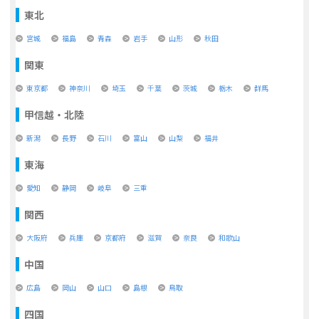
東北
宮城
福島
青森
岩手
山形
秋田
関東
東京都
神奈川
埼玉
千葉
茨城
栃木
群馬
甲信越・北陸
新潟
長野
石川
富山
山梨
福井
東海
愛知
静岡
岐阜
三重
関西
大阪府
兵庫
京都府
滋賀
奈良
和歌山
中国
広島
岡山
山口
島根
鳥取
四国