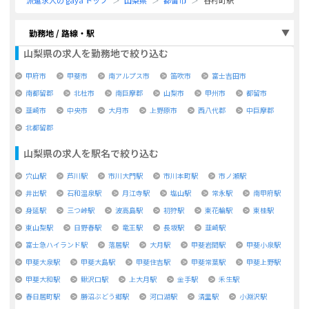
派遣求人の gaya トップ
山梨県
都留市
谷村町駅
勤務地 / 路線・駅
山梨県
の求人を勤務地で絞り込む
甲府市
甲斐市
南アルプス市
笛吹市
富士吉田市
南都留郡
北杜市
南巨摩郡
山梨市
甲州市
都留市
韮崎市
中央市
大月市
上野原市
西八代郡
中巨摩郡
北都留郡
山梨県
の求人を駅名で絞り込む
穴山駅
芦川駅
市川大門駅
市川本町駅
市ノ瀬駅
井出駅
石和温泉駅
月江寺駅
塩山駅
常永駅
南甲府駅
身延駅
三つ峠駅
波高島駅
初狩駅
東花輪駅
東桂駅
東山梨駅
日野春駅
竜王駅
長坂駅
韮崎駅
富士急ハイランド駅
落居駅
大月駅
甲斐岩間駅
甲斐小泉駅
甲斐大泉駅
甲斐大島駅
甲斐住吉駅
甲斐常葉駅
甲斐上野駅
甲斐大和駅
鰍沢口駅
上大月駅
金手駅
禾生駅
春日居町駅
勝沼ぶどう郷駅
河口湖駅
清里駅
小淵沢駅