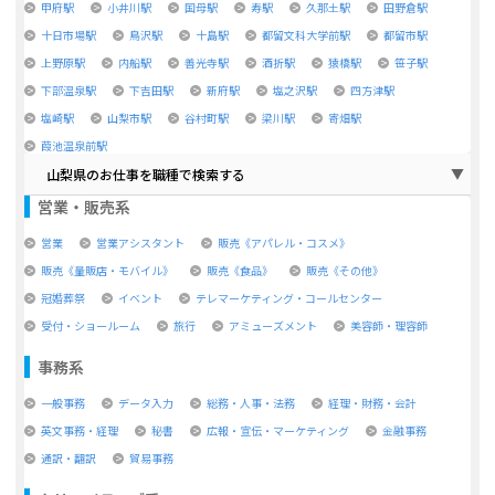
甲府駅
小井川駅
国母駅
寿駅
久那土駅
田野倉駅
十日市場駅
鳥沢駅
十島駅
都留文科大学前駅
都留市駅
上野原駅
内船駅
善光寺駅
酒折駅
猿橋駅
笹子駅
下部温泉駅
下吉田駅
新府駅
塩之沢駅
四方津駅
塩崎駅
山梨市駅
谷村町駅
梁川駅
寄畑駅
葭池温泉前駅
山梨県のお仕事を職種で検索する
営業・販売系
営業
営業アシスタント
販売《アパレル・コスメ》
販売《量販店・モバイル》
販売《食品》
販売《その他》
冠婚葬祭
イベント
テレマーケティング・コールセンター
受付・ショールーム
旅行
アミューズメント
美容師・理容師
事務系
一般事務
データ入力
総務・人事・法務
経理・財務・会計
英文事務・経理
秘書
広報・宣伝・マーケティング
金融事務
通訳・翻訳
貿易事務