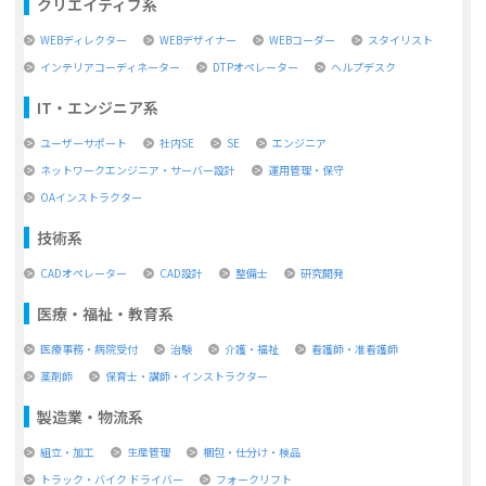
クリエイティブ系
WEBディレクター
WEBデザイナー
WEBコーダー
スタイリスト
インテリアコーディネーター
DTPオペレーター
ヘルプデスク
IT・エンジニア系
ユーザーサポート
社内SE
SE
エンジニア
ネットワークエンジニア・サーバー設計
運用管理・保守
OAインストラクター
技術系
CADオペレーター
CAD設計
整備士
研究開発
医療・福祉・教育系
医療事務・病院受付
治験
介護・福祉
看護師・准看護師
薬剤師
保育士・講師・インストラクター
製造業・物流系
組立・加工
生産管理
梱包・仕分け・検品
トラック・バイク ドライバー
フォークリフト