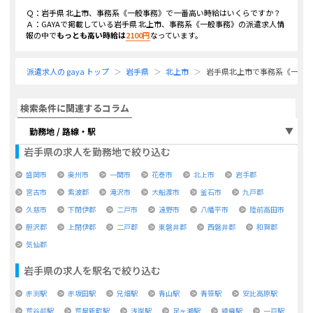
Ｑ：
岩手県 北上市、事務系《一般事務》
で一番高い時給はいくらですか？
Ａ：GAYAで掲載している
岩手県 北上市、事務系《一般事務》
の派遣求人情
報の中で
もっとも高い時給は
2100
円
なっています。
派遣求人の gaya トップ
岩手県
北上市
岩手県北上市で事務系《一般
検索条件に関連するコラム
勤務地 / 路線・駅
岩手県
の求人を勤務地で絞り込む
盛岡市
奥州市
一関市
花巻市
北上市
岩手郡
宮古市
紫波郡
滝沢市
大船渡市
釜石市
九戸郡
久慈市
下閉伊郡
二戸市
遠野市
八幡平市
陸前高田市
胆沢郡
上閉伊郡
二戸郡
東磐井郡
西磐井郡
和賀郡
気仙郡
岩手県
の求人を駅名で絞り込む
赤渕駅
赤坂田駅
兄畑駅
青山駅
青笹駅
安比高原駅
荒谷前駅
荒屋新町駅
浅岸駅
足ヶ瀬駅
綾織駅
一戸駅