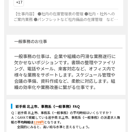
+
17
【仕事内容】 ●社内の在庫管理表の管理 ●社内・社外への
ご案内業務 ●パンフレットなど社内備品の在庫管理 など
例えば… 物流会社や、人気派遣会社でのお仕事があります！
スタッフサービスでは様々なオ
...
一般事務
のお仕事
一般事務の仕事は、企業や組織の円滑な業務遂行に
欠かせないポジションです。書類の整理やファイリ
ング、電話やメール、来客対応など、オフィス内で
様々な業務をサポートします。スケジュール管理や
会議の準備、資料作成など、柔軟に対応します。組
織の効率化や業務改善に繋がる仕事です。
岩手県 北上市、事務系《一般事務》
FAQ
Ｑ：
岩手県 北上市、事務系《一般事務》
の平均時給はいくらですか？
Ａ：GAYAで掲載している
岩手県 北上市、事務系《一般事務》
の派遣求人情
報の
平均時給は
1299
円
となります。
全国的にみると、高い給与水準と言えるでしょう。