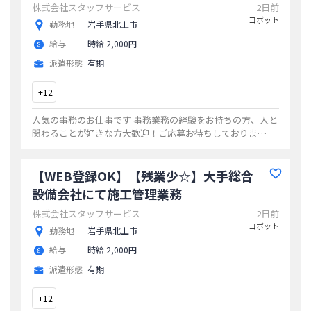
株式会社スタッフサービス
2日前
コボット
勤務地
岩手県北上市
給与
時給 2,000円
派遣形態
有期
+
12
人気の事務のお仕事です 事務業務の経験をお持ちの方、人と
関わることが好きな方大歓迎！ご応募お待ちしておりま
す！
...
【WEB登録OK】【残業少☆】大手総合
設備会社にて施工管理業務
株式会社スタッフサービス
2日前
コボット
勤務地
岩手県北上市
給与
時給 2,000円
派遣形態
有期
+
12