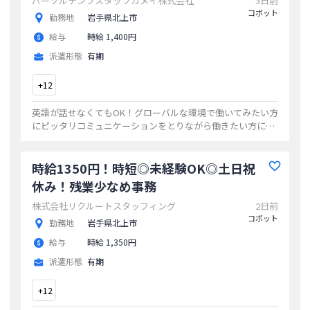
パーソルテンプスタッフカメイ株式会社
3日前
コボット
勤務地
岩手県北上市
給与
時給 1,400円
派遣形態
有期
+
12
英語が話せなくてもOK！グローバルな環境で働いてみたい方
にピッタリコミュニケーションをとりながら働きたい方にオ
ススメマイカー通勤にウレシイ駐車場完備車通勤ラクラク☆
安定長期のオシゴト
...
時給1350円！時短◎未経験OK◎土日祝
休み！残業少なめ事務
株式会社リクルートスタッフィング
2日前
コボット
勤務地
岩手県北上市
給与
時給 1,350円
派遣形態
有期
+
12