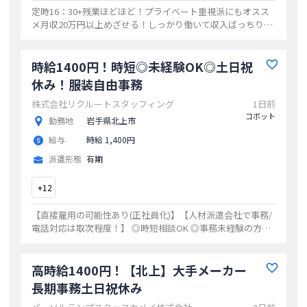
定時16：30+残業ほどほど！プライベート重視派にもオスス
メ月収20万円以上めざせる！しっかり働いて収入ばっちり☆
長期安定あんしん就業なが～く働きたい方に◎★気になった
らエントリーください☆
...
時給1400円！時短◎未経験OK◎土日祝
休み！服装自由事務
株式会社リクルートスタッフィング
1日前
コボット
勤務地
岩手県北上市
給与
時給 1,400円
派遣形態
有期
+
12
【直接雇用の可能性あり(正社員化)】【人材派遣会社で事務/
電話対応は取次程度！】 ◎時短相談OK ◎事務未経験の方も
歓迎！ ◎社員アシスタントなので教えていただける環境で安
心 ◎車通勤OK
...
高時給1400円！【北上】大手メーカー
長期事務土日祝休み