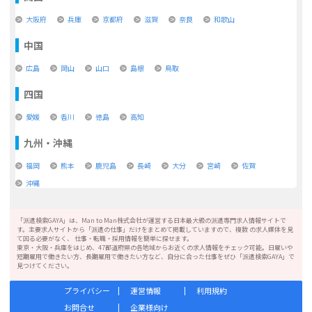
大阪府
兵庫
京都府
滋賀
奈良
和歌山
中国
広島
岡山
山口
島根
鳥取
四国
愛媛
香川
徳島
高知
九州・沖縄
福岡
熊本
鹿児島
長崎
大分
宮崎
佐賀
沖縄
「派遣検索GAYA」は、Man to Man株式会社が運営する日本最大級の派遣専門求人情報サイトで
す。主要求人サイトから「派遣の仕事」だけをまとめて掲載していますので、複数 の求人媒体を見
て回る必要がなく、 仕事・転職・採用情報を簡単に探せます。
東京・大阪・兵庫をはじめ、47都道府県の各地域からお近くの求人情報をチェック可能。日雇いや
短期雇用で働きたい方、長期雇用で働きたい方など、自分に合った仕事をぜひ「派遣検索GAYA」で
見つけてください。
プライバシー
運営情報
利用規約
お問合せ
企業様向け