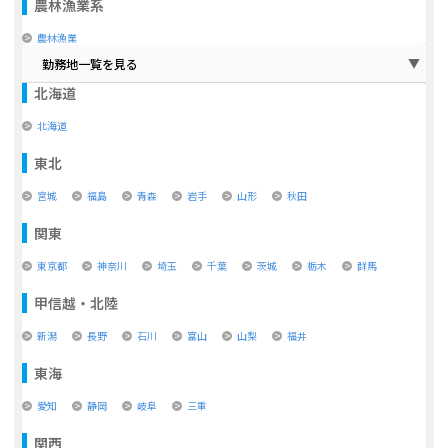
農林漁業系
農林漁業
勤務地一覧を見る
北海道
北海道
東北
宮城
福島
青森
岩手
山形
秋田
関東
東京都
神奈川
埼玉
千葉
茨城
栃木
群馬
甲信越・北陸
新潟
長野
石川
富山
山梨
福井
東海
愛知
静岡
岐阜
三重
関西