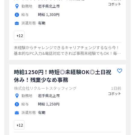
コボット
勤務地
岩手県北上市
給与
時給 1,300円
派遣形態
有期
+
12
未経験からチャレンジできるキャリアチェンジするなら今！
基本的なPC入力&電話対応できれば事務未経験でもOK！毎日
コンスタントに、ほどよく残業収入も安心☆北上駅から徒歩
10分圏内☆電車通勤も可能です！
...
時給1250円！時短◎未経験OK◎土日祝
休み！残業少なめ事務
株式会社リクルートスタッフィング
1日前
コボット
勤務地
岩手県北上市
給与
時給 1,250円
派遣形態
有期
+
12