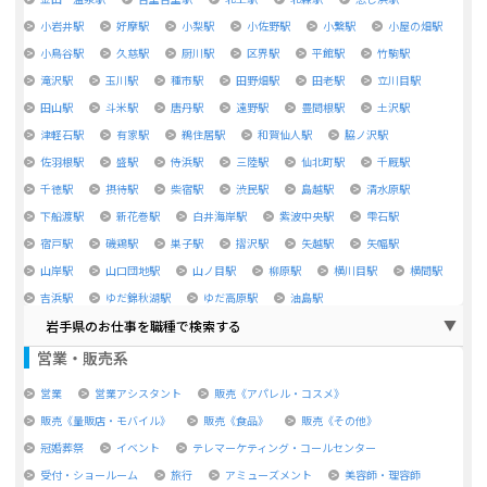
小岩井駅
好摩駅
小梨駅
小佐野駅
小繋駅
小屋の畑駅
小鳥谷駅
久慈駅
厨川駅
区界駅
平館駅
竹駒駅
滝沢駅
玉川駅
種市駅
田野畑駅
田老駅
立川目駅
田山駅
斗米駅
唐丹駅
遠野駅
豊間根駅
土沢駅
津軽石駅
有家駅
鵜住居駅
和賀仙人駅
脇ノ沢駅
佐羽根駅
盛駅
侍浜駅
三陸駅
仙北町駅
千厩駅
千徳駅
摂待駅
柴宿駅
渋民駅
島越駅
清水原駅
下船渡駅
新花巻駅
白井海岸駅
紫波中央駅
雫石駅
宿戸駅
磯鶏駅
巣子駅
摺沢駅
矢越駅
矢幅駅
山岸駅
山口団地駅
山ノ目駅
柳原駅
横川目駅
横間駅
吉浜駅
ゆだ錦秋湖駅
ゆだ高原駅
油島駅
岩手県のお仕事を職種で検索する
営業・販売系
営業
営業アシスタント
販売《アパレル・コスメ》
販売《量販店・モバイル》
販売《食品》
販売《その他》
冠婚葬祭
イベント
テレマーケティング・コールセンター
受付・ショールーム
旅行
アミューズメント
美容師・理容師