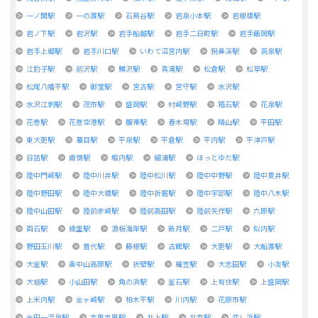
一ノ関駅
一の渡駅
石鳥谷駅
岩泉小本駅
岩根橋駅
岩ノ下駅
岩沢駅
岩手船越駅
岩手二日町駅
岩手飯岡駅
岩手上郷駅
岩手川口駅
いわて沼宮内駅
猊鼻渓駅
洞泉駅
江釣子駅
前沢駅
鱒沢駅
真滝駅
松倉駅
松草駅
松尾八幡平駅
御堂駅
宮古駅
宮守駅
水沢駅
水沢江刺駅
茂市駅
盛岡駅
村崎野駅
箱石駅
花泉駅
花巻駅
花巻空港駅
腹帯駅
春木場駅
晴山駅
平田駅
東大更駅
蟇目駅
平泉駅
平倉駅
平内駅
平津戸駅
日詰駅
甫嶺駅
堀内駅
細浦駅
ほっとゆだ駅
陸中門崎駅
陸中川井駅
陸中松川駅
陸中中野駅
陸中夏井駅
陸中野田駅
陸中大橋駅
陸中折居駅
陸中宇部駅
陸中八木駅
陸中山田駅
陸前赤崎駅
陸前高田駅
陸前矢作駅
六原駅
両石駅
綾里駅
浪板海岸駅
新月駅
二戸駅
似内駅
野田玉川駅
普代駅
藤根駅
古館駅
大更駅
大船渡駅
大釜駅
奥中山高原駅
折壁駅
織笠駅
大志田駅
小友駅
大槌駅
小山田駅
角の浜駅
釜石駅
上有住駅
上盛岡駅
上米内駅
金ヶ崎駅
柏木平駅
川内駅
花原市駅
金田一温泉駅
吉里吉里駅
北上駅
北森駅
恋し浜駅