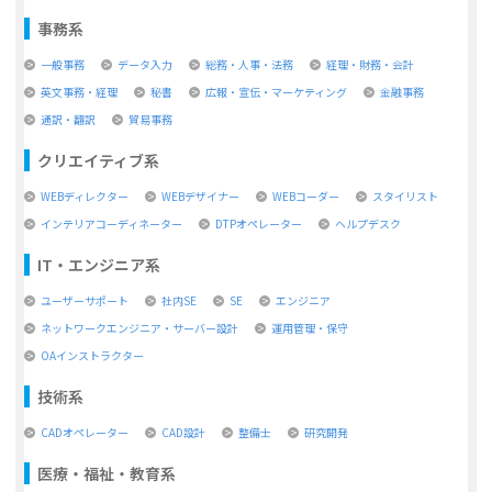
事務系
一般事務
データ入力
総務・人事・法務
経理・財務・会計
英文事務・経理
秘書
広報・宣伝・マーケティング
金融事務
通訳・翻訳
貿易事務
クリエイティブ系
WEBディレクター
WEBデザイナー
WEBコーダー
スタイリスト
インテリアコーディネーター
DTPオペレーター
ヘルプデスク
IT・エンジニア系
ユーザーサポート
社内SE
SE
エンジニア
ネットワークエンジニア・サーバー設計
運用管理・保守
OAインストラクター
技術系
CADオペレーター
CAD設計
整備士
研究開発
医療・福祉・教育系