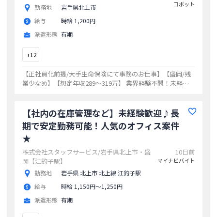
コボット
勤務地
岩手県北上市
給与
時給 1,200円
派遣形態
有期
+
12
【正社員化前提/大手生命保険にて事務のお仕事】【盛岡/残
業少なめ】【想定年収289～319万】 業界経験不問！未経験
からチャレンジできます 紹介予定派遣
...
【社内の在庫管理など】未経験歓迎♪長
期で安定勤務可能！人気のオフィス案件
★
株式会社スタッフサービス/岩手県北上市・盛
10日前
岡【江釣子駅】
マイナビバイト
勤務地
岩手県 北上市 北上線 江釣子駅
給与
時給 1,150円〜1,250円
派遣形態
有期