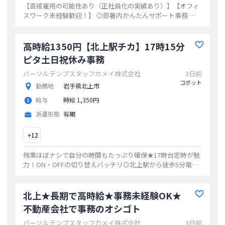
【直接雇用の可能性あり（正社員化の実績あり）】【オフィ
スワーク未経験歓迎！】 ◎部署内かんたんサポート事務 ◎
同業務の方いて安心 ◎無料駐車場あり！ ◎朝10時～でゆっ
くり出社
...
高時給1350円【北上駅チカ】17時15分
ピタ土日祝休み事務
パーソルテンプスタッフカメイ株式会社
3日前
コボット
勤務地
岩手県北上市
給与
時給 1,350円
派遣形態
有期
+
12
残業ほぼナシで自分の時間もたっぷり確保★17時台定時が魅
力！ON・OFFの切り替えバッチリ◎北上駅から徒歩5分電車
通勤もラクラク☆無料駐車場あり！来る馬通勤が便利！
...
北上★長期で高時給★事務未経験OK★
不動産会社で事務のオシゴト
パーソルテンプスタッフカメイ株式会社
3日前