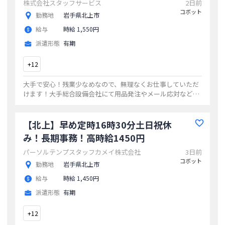
株式会社スタッフサービス
2日前
コボット
勤務地
岩手県北上市
給与
時給 1,550円
派遣形態
有期
+
12
大手で安心！残業少なめなので、無理なくお仕事していただ
けます！大手総合設備会社にて用品発注やメール応対などの
事務のお仕事です。ご応募お待ちしております！
...
【北上】早め定時16時30分土日祝休
み！長期事務！高時給1450円
パーソルテンプスタッフカメイ株式会社
3日前
コボット
勤務地
岩手県北上市
給与
時給 1,450円
派遣形態
有期
+
12