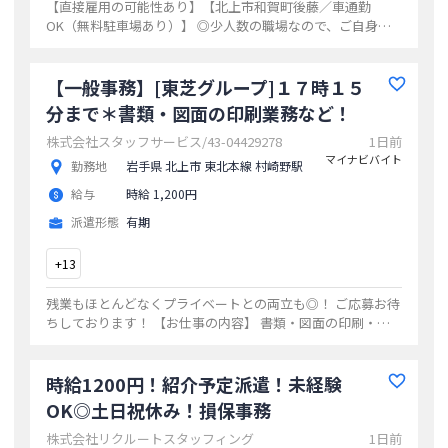
【直接雇用の可能性あり】【北上市和賀町後藤／車通勤
OK（無料駐車場あり）】 ◎少人数の職場なので、ご自身で
お仕事組み立てていきたい方にもオススメ ◎時短勤務もご相
談下さい
...
【一般事務】[東芝グループ]１７時１５
分まで＊書類・図面の印刷業務など！
株式会社スタッフサービス/43-04429278
1日前
マイナビバイト
勤務地
岩手県 北上市 東北本線 村崎野駅
給与
時給 1,200円
派遣形態
有期
+
13
残業もほとんどなくプライベートとの両立も◎！ ご応募お待
ちしております！ 【お仕事の内容】 書類・図面の印刷・コ
ピー・スキャニング｜伝票のチェック・整理｜備品管理｜配
送手配｜精算資料作成｜各種手配の入
...
時給1200円！紹介予定派遣！未経験
OK◎土日祝休み！損保事務
株式会社リクルートスタッフィング
1日前