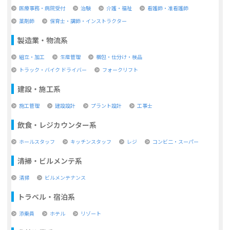
医療事務・病院受付
治験
介護・福祉
看護師・准看護師
薬剤師
保育士・講師・インストラクター
製造業・物流系
組立・加工
生産管理
梱包・仕分け・検品
トラック・バイク ドライバー
フォークリフト
建設・施工系
施工管理
建設設計
プラント設計
工事士
飲食・レジカウンター系
ホールスタッフ
キッチンスタッフ
レジ
コンビ二・スーパー
清掃・ビルメンテ系
清掃
ビルメンテナンス
トラベル・宿泊系
添乗員
ホテル
リゾート