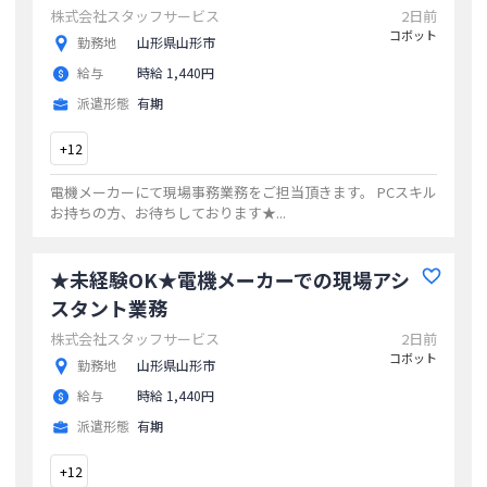
株式会社スタッフサービス
2日前
コボット
勤務地
山形県山形市
給与
時給 1,440円
派遣形態
有期
+
12
電機メーカーにて現場事務業務をご担当頂きます。 PCスキル
お持ちの方、お待ちしております★
...
★未経験OK★電機メーカーでの現場アシ
スタント業務
株式会社スタッフサービス
2日前
コボット
勤務地
山形県山形市
給与
時給 1,440円
派遣形態
有期
+
12