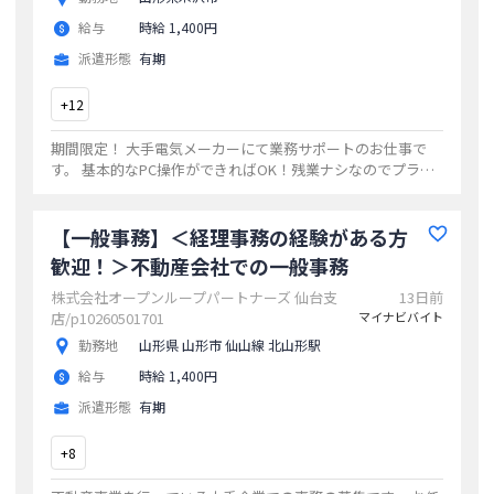
給与
時給 1,400円
派遣形態
有期
+
12
期間限定！ 大手電気メーカーにて業務サポートのお仕事で
す。 基本的なPC操作ができればOK！残業ナシなのでプライ
ベートも充実できます！
...
【一般事務】＜経理事務の経験がある方
歓迎！＞不動産会社での一般事務
株式会社オープンループパートナーズ 仙台支
13日前
店/p10260501701
マイナビバイト
勤務地
山形県 山形市 仙山線 北山形駅
給与
時給 1,400円
派遣形態
有期
+
8