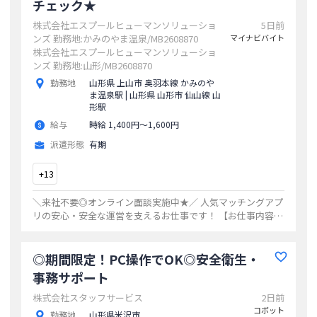
チェック★
株式会社エスプールヒューマンソリューショ
5日前
ンズ 勤務地:かみのやま温泉/MB2608870
マイナビバイト
株式会社エスプールヒューマンソリューショ
ンズ 勤務地:山形/MB2608870
勤務地
山形県 上山市 奥羽本線 かみのや
ま温泉駅 | 山形県 山形市 仙山線 山
形駅
給与
時給 1,400円〜1,600円
派遣形態
有期
+
13
＼来社不要◎オンライン面談実施中★／ 人気マッチングアプ
リの安心・安全な運営を支えるお仕事です！ 【お仕事内容】
・新規登録時の本人確認 → 身分証を見ながら、年齢や写
真などを確認します。 →
...
◎期間限定！PC操作でOK◎安全衛生・
事務サポート
株式会社スタッフサービス
2日前
コボット
勤務地
山形県米沢市