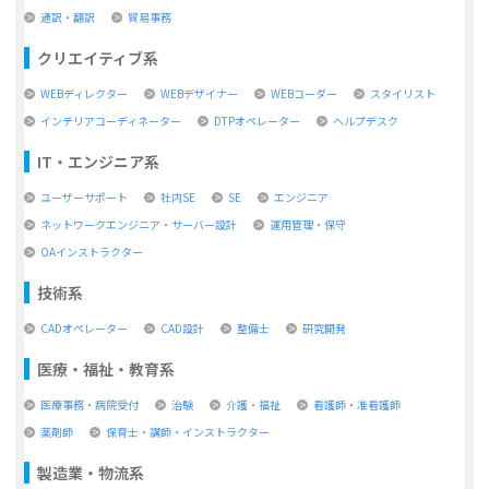
通訳・翻訳
貿易事務
クリエイティブ系
WEBディレクター
WEBデザイナー
WEBコーダー
スタイリスト
インテリアコーディネーター
DTPオペレーター
ヘルプデスク
IT・エンジニア系
ユーザーサポート
社内SE
SE
エンジニア
ネットワークエンジニア・サーバー設計
運用管理・保守
OAインストラクター
技術系
CADオペレーター
CAD設計
整備士
研究開発
医療・福祉・教育系
医療事務・病院受付
治験
介護・福祉
看護師・准看護師
薬剤師
保育士・講師・インストラクター
製造業・物流系