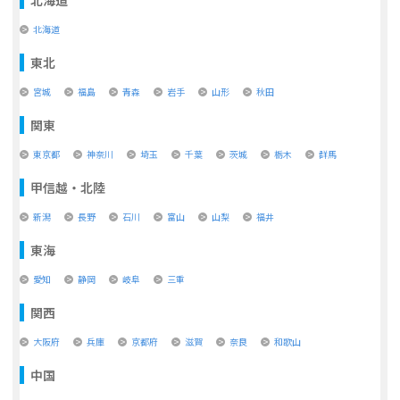
北海道
東北
宮城
福島
青森
岩手
山形
秋田
関東
東京都
神奈川
埼玉
千葉
茨城
栃木
群馬
甲信越・北陸
新潟
長野
石川
富山
山梨
福井
東海
愛知
静岡
岐阜
三重
関西
大阪府
兵庫
京都府
滋賀
奈良
和歌山
中国