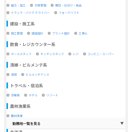
組立・加工
生産管理
梱包・仕分け・検品
トラック・バイク ドライバー
フォークリフト
建設・施工系
施工管理
建設設計
プラント設計
工事士
飲食・レジカウンター系
ホールスタッフ
キッチンスタッフ
レジ
コンビ二・スーパー
清掃・ビルメンテ系
清掃
ビルメンテナンス
トラベル・宿泊系
添乗員
ホテル
リゾート
農林漁業系
農林漁業
勤務地一覧を見る
北海道