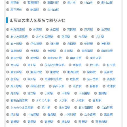
南陽市
西置賜郡
東田川郡
長井市
村山市
東村山郡
尾花沢市
飽海郡
北村山郡
山形県
の求人を駅名で絞り込む
赤倉温泉駅
赤湯駅
余目駅
荒砥駅
芦沢駅
左沢駅
あつみ温泉駅
あやめ公園駅
鮎貝駅
今泉駅
犬川駅
五十川駅
伊佐領駅
板谷駅
泉田駅
中郡駅
神町駅
真室川駅
升形駅
女鹿駅
乱川駅
南鳥海駅
南出羽駅
南長井駅
南野駅
南寒河江駅
南新庄駅
南米沢駅
宮内駅
最上駅
茂吉記念館前駅
本楯駅
村山駅
萩生駅
東金井駅
東長沢駅
東根駅
東酒田駅
梨郷駅
長井駅
長沢駅
中川駅
南陽市役所駅
成島駅
鼠ヶ関駅
西袋駅
西大塚駅
西寒河江駅
西米沢駅
及位駅
藤島駅
吹浦駅
舟形駅
古口駅
小国駅
大堀駅
大石田駅
置賜駅
面白山高原駅
おりはた駅
大沢駅
大滝駅
釜淵駅
かみのやま温泉駅
狩川駅
北余目駅
北大石田駅
北山形駅
清川駅
小波渡駅
蚕桑駅
小岩川駅
立小路駅
高畠駅
高瀬駅
高擶駅
高屋駅
楯山駅
天童駅
天童南駅