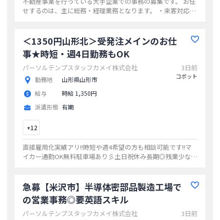
不動産事業を行っている大手企業での事務の募集です。 お任
せするのは、主に総務・経理業務となります。 ・来客対応・
電話対応 ・備品発注・管理 ・社内資料の作成・労務管理 ・
勤怠集計・各種申請関係取り
...
＜1350円山形北＞受発注メインのお仕
事★時短・週4日勤務もOK
パーソルテンプスタッフカメイ株式会社
3日前
コボット
勤務地
山形県山形市
給与
時給 1,350円
派遣形態
有期
+
12
直接雇用化実績アリ!!時短や週4希望の方も相談可能です!!マ
イカー通勤OK無料駐車場あり彡土日祝休み長期◎残業少なめ
自分時間が確保できるのは嬉しいですね☆
...
急募【米沢市】半導体密部品製造工場で
の営業事務◎要英語スキル
パーソルテンプスタッフカメイ株式会社
3日前