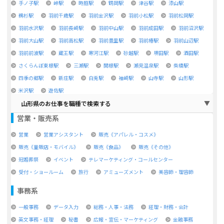
手ノ子駅
峠駅
時庭駅
鶴岡駅
津谷駅
漆山駅
鵜杉駅
羽前千歳駅
羽前金沢駅
羽前小松駅
羽前松岡駅
羽前水沢駅
羽前長崎駅
羽前中山駅
羽前成田駅
羽前沼沢駅
羽前大山駅
羽前高松駅
羽前豊里駅
羽前椿駅
羽前山辺駅
羽前前波駅
蔵王駅
寒河江駅
砂越駅
堺田駅
酒田駅
さくらんぼ東根駅
三瀬駅
関根駅
瀬見温泉駅
柴橋駅
四季の郷駅
新庄駅
白兎駅
袖崎駅
山寺駅
山形駅
米沢駅
遊佐駅
山形県のお仕事を職種で検索する
営業・販売系
営業
営業アシスタント
販売《アパレル・コスメ》
販売《量販店・モバイル》
販売《食品》
販売《その他》
冠婚葬祭
イベント
テレマーケティング・コールセンター
受付・ショールーム
旅行
アミューズメント
美容師・理容師
事務系
一般事務
データ入力
総務・人事・法務
経理・財務・会計
英文事務・経理
秘書
広報・宣伝・マーケティング
金融事務