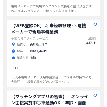
電機メーカーにて現場アシスタント業務をご担当頂きます。
PCスキルお持ちの方、お待ちしております★
...
【WEB登録OK】☆ 未経験歓迎 ☆.電機
メーカーで現場事務業務
株式会社スタッフサービス
2日前
コボット
勤務地
山形県山形市
給与
時給 1,440円
派遣形態
有期
+
12
☆ 大手電機メーカー現場事務業務 ☆ PCスキルお持ちの方、
大歓迎！！ 経費処理などのお仕事です。
...
【マッチングアプリの審査】＼オンライ
ン面接実施中◎車通勤OK／年齢・画像