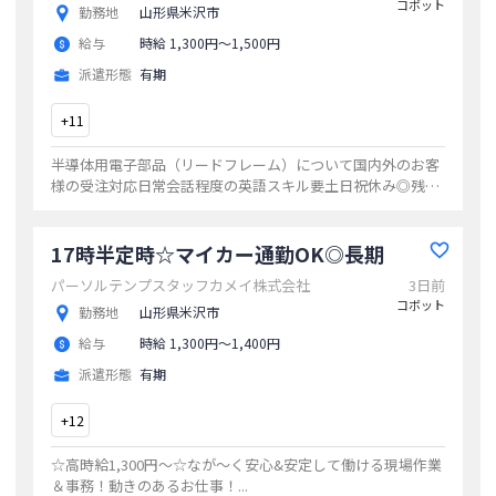
コボット
勤務地
山形県米沢市
給与
時給 1,300円〜1,500円
派遣形態
有期
+
11
半導体用電子部品（リードフレーム）について国内外のお客
様の受注対応日常会話程度の英語スキル要土日祝休み◎残業
も月10時間程度
...
17時半定時☆マイカー通勤OK◎長期
パーソルテンプスタッフカメイ株式会社
3日前
コボット
勤務地
山形県米沢市
給与
時給 1,300円〜1,400円
派遣形態
有期
+
12
☆高時給1,300円～☆なが～く安心&安定して働ける現場作業
＆事務！動きのあるお仕事！
...