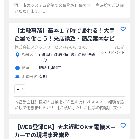
酒田市のシステム企業での事務お仕事です。 高時給でご活躍
いただけます。
...
【金融事務】基本１７時で帰れる！大手
企業で働こう！来店誘致・商品案内など
株式会社スタッフサービス/47-04372700
7日前
マイナビバイト
勤務地
山形県 山形市 仙山線 山形駅 徒歩
10分
給与
時給 1,480円
派遣形態
有期
+
14
《証券会社》長期の就業をご希望の方にオススメ！ 経験を活
かして働きませんか！ 【お願いしたいお仕事の内容】 来店
誘致、 セミナーの案内、 店頭における接客業務、 データ入
力、 書類作成・整理、 お客様
...
【WEB登録OK】★未経験OK★電機メー
カーでの現場事務業務