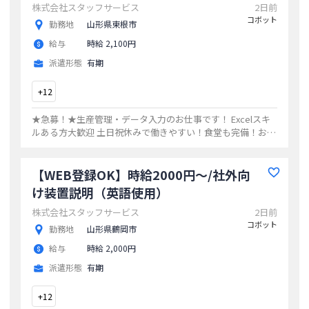
株式会社スタッフサービス
2日前
コボット
勤務地
山形県東根市
給与
時給 2,100円
派遣形態
有期
+
12
★急募！★生産管理・データ入力のお仕事です！ Excelスキ
ルある方大歓迎 土日祝休みで働きやすい！食堂も完備！お気
軽にご応募ください
...
【WEB登録OK】時給2000円～/社外向
け装置説明（英語使用）
株式会社スタッフサービス
2日前
コボット
勤務地
山形県鶴岡市
給与
時給 2,000円
派遣形態
有期
+
12