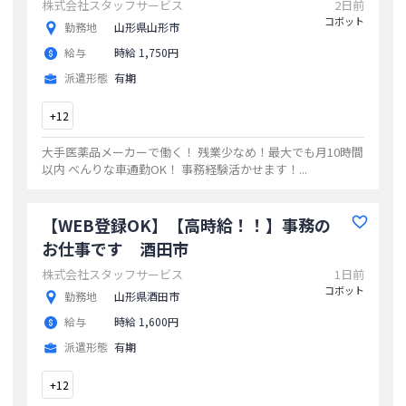
株式会社スタッフサービス
2日前
コボット
勤務地
山形県山形市
給与
時給 1,750円
派遣形態
有期
+
12
大手医薬品メーカーで働く！ 残業少なめ！最大でも月10時間
以内 べんりな車通勤OK！ 事務経験活かせます！
...
【WEB登録OK】【高時給！！】事務の
お仕事です 酒田市
株式会社スタッフサービス
1日前
コボット
勤務地
山形県酒田市
給与
時給 1,600円
派遣形態
有期
+
12