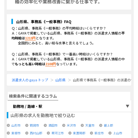
織の効率化や業務改善に繋がる仕事です。
山形県、事務系《一般事務》
FAQ
Ｑ：
山形県、事務系《一般事務》
の平均時給はいくらですか？
Ａ：GAYAで掲載している
山形県、事務系《一般事務》
の派遣求人情報の
平
均時給は
1213
円
となります。
全国的にみると、高い給与水準と言えるでしょう。
Ｑ：
山形県、事務系《一般事務》
で一番高い時給はいくらですか？
Ａ：GAYAで掲載している
山形県、事務系《一般事務》
の派遣求人情報の中
で
もっとも高い時給は
2100
円
なっています。
派遣求人の gaya トップ
山形県
山形県で事務系《一般事務》の派遣の仕事
検索条件に関連するコラム
勤務地 / 路線・駅
山形県
の求人を勤務地で絞り込む
山形市
鶴岡市
酒田市
米沢市
天童市
最上郡
東根市
西村山郡
寒河江市
東置賜郡
新庄市
上山市