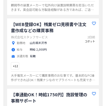
鶴岡市の装置メーカーで社外向け装置説明業務を担当いただ
きます。英会話可能な方製造経験がある方であれば、ご活躍
いただけます。
...
【WEB登録OK】残業ゼロ見積書や注文
書作成などの購買事務
株式会社スタッフサービス
2日前
コボット
勤務地
山形県米沢市
給与
時給 2,000円
派遣形態
有期
+
12
大手電気メーカーにて購買事務のお仕事です。基本的なPC操
作ができればOK！残業ナシなのでプライベートも充実できま
す！
...
【車通勤OK！時給1750円】施設管理の
事務サポート