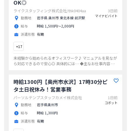
OK◎
ライクスタッフィング株式会社/thk0404aa
3日前
マイナビバイト
勤務地
岩手県 奥州市 東北本線 前沢駅
給与
時給 1,500円〜2,000円
派遣形態
有期
+
17
未経験から始められるオフィスワーク♪ マニュアルを見なが
ら対応できるので安心◎ 具体的には… ◆主なお仕事内容 運
転中のお客様からの問い合わせ対応／ 具体的には… ◎目的
地への案内 ◎遠隔によるカ
...
時給1300円【奥州市水沢】17時30分ピ
タ土日祝休み！営業事務
パーソルテンプスタッフカメイ株式会社
1日前
コボット
勤務地
岩手県奥州市
給与
時給 1,300円
派遣形態
有期