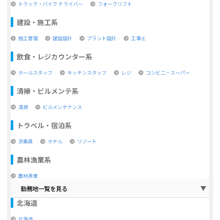
トラック・バイク ドライバー
フォークリフト
建設・施工系
施工管理
建設設計
プラント設計
工事士
飲食・レジカウンター系
ホールスタッフ
キッチンスタッフ
レジ
コンビ二・スーパー
清掃・ビルメンテ系
清掃
ビルメンテナンス
トラベル・宿泊系
添乗員
ホテル
リゾート
農林漁業系
農林漁業
勤務地一覧を見る
北海道
北海道