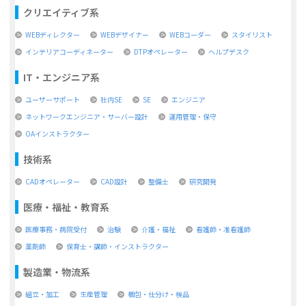
クリエイティブ系
WEBディレクター
WEBデザイナー
WEBコーダー
スタイリスト
インテリアコーディネーター
DTPオペレーター
ヘルプデスク
IT・エンジニア系
ユーザーサポート
社内SE
SE
エンジニア
ネットワークエンジニア・サーバー設計
運用管理・保守
OAインストラクター
技術系
CADオペレーター
CAD設計
整備士
研究開発
医療・福祉・教育系
医療事務・病院受付
治験
介護・福祉
看護師・准看護師
薬剤師
保育士・講師・インストラクター
製造業・物流系
組立・加工
生産管理
梱包・仕分け・検品