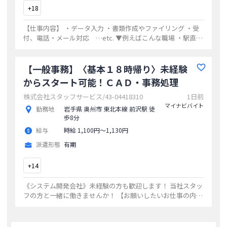
+
18
【仕事内容】 ・データ入力 ・書類作成やファイリング ・受
付、電話・メール対応 …etc. ▼例えばこんな職場 ・駅直
結！不動産会社でデータ入力 ⇒物件情報のデータ入力、資料
のコピー ・残業ほ
...
【一般事務】〈基本１８時帰り〉未経験
からスタート可能！ＣＡＤ・事務処理
株式会社スタッフサービス/43-04418310
1日前
マイナビバイト
勤務地
岩手県 奥州市 東北本線 前沢駅 徒
歩8分
給与
時給 1,100円〜1,130円
派遣形態
有期
+
14
《システム開発会社》未経験の方も歓迎します！ 当社スタッ
フの方と一緒に働きませんか！ 【お願いしたいお仕事の内
容】 作業指示書の作成、 AutoCADを使用した組立図の図面
作成（既存データをもとに作成
...