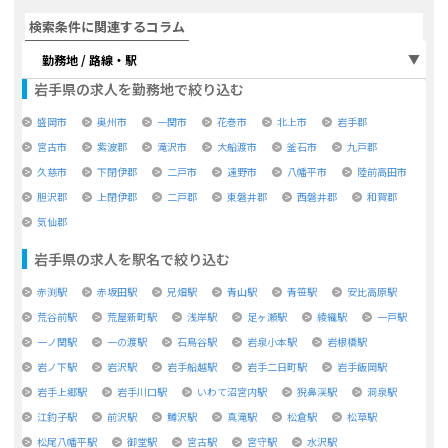
検索条件に関連するコラム
勤務地 / 路線・駅
岩手県
の求人を勤務地で絞り込む
盛岡市
奥州市
一関市
花巻市
北上市
岩手郡
宮古市
紫波郡
滝沢市
大船渡市
釜石市
九戸郡
久慈市
下閉伊郡
二戸市
遠野市
八幡平市
陸前高田市
胆沢郡
上閉伊郡
二戸郡
東磐井郡
西磐井郡
和賀郡
気仙郡
岩手県
の求人を駅名で絞り込む
赤渕駅
赤坂田駅
兄畑駅
青山駅
青笹駅
安比高原駅
荒谷前駅
荒屋新町駅
浅岸駅
足ヶ瀬駅
綾織駅
一戸駅
一ノ関駅
一の渡駅
石鳥谷駅
岩泉小本駅
岩根橋駅
岩ノ下駅
岩沢駅
岩手船越駅
岩手二日町駅
岩手飯岡駅
岩手上郷駅
岩手川口駅
いわて沼宮内駅
猊鼻渓駅
洞泉駅
江釣子駅
前沢駅
鱒沢駅
真滝駅
松倉駅
松草駅
松尾八幡平駅
御堂駅
宮古駅
宮守駅
水沢駅