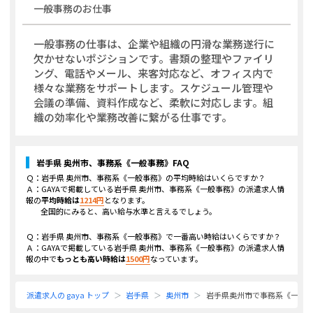
一般事務
のお仕事
一般事務の仕事は、企業や組織の円滑な業務遂行に
欠かせないポジションです。書類の整理やファイリ
ング、電話やメール、来客対応など、オフィス内で
様々な業務をサポートします。スケジュール管理や
会議の準備、資料作成など、柔軟に対応します。組
織の効率化や業務改善に繋がる仕事です。
岩手県 奥州市、事務系《一般事務》
FAQ
Ｑ：
岩手県 奥州市、事務系《一般事務》
の平均時給はいくらですか？
Ａ：GAYAで掲載している
岩手県 奥州市、事務系《一般事務》
の派遣求人情
報の
平均時給は
1214
円
となります。
全国的にみると、高い給与水準と言えるでしょう。
Ｑ：
岩手県 奥州市、事務系《一般事務》
で一番高い時給はいくらですか？
Ａ：GAYAで掲載している
岩手県 奥州市、事務系《一般事務》
の派遣求人情
報の中で
もっとも高い時給は
1500
円
なっています。
派遣求人の gaya トップ
岩手県
奥州市
岩手県奥州市で事務系《一般