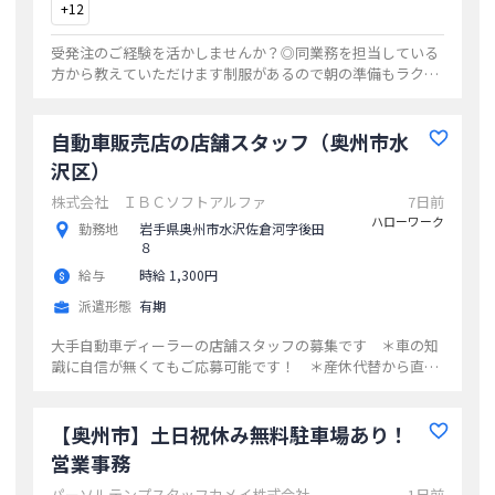
+
12
受発注のご経験を活かしませんか？◎同業務を担当している
方から教えていただけます制服があるので朝の準備もラクラ
ク！オフィスカジュアル勤務も可能ですやっぱりうれしい高
時給
...
自動車販売店の店舗スタッフ（奥州市水
沢区）
株式会社 ＩＢＣソフトアルファ
7日前
ハローワーク
勤務地
岩手県奥州市水沢佐倉河字後田
８
給与
時給 1,300円
派遣形態
有期
大手自動車ディーラーの店舗スタッフの募集です ＊車の知
識に自信が無くてもご応募可能です！ ＊産休代替から直接
雇用の実績あり＊ 〈店舗接客・事務スタッフ〉 ・来客対
応（ドリンク提供など） ・事務作業 ・修理受付取次 ・
その他、上記に付随する業務 ＊パソコン操作あり（Ｅｘｃ
【奥州市】土日祝休み無料駐車場あり！
ｅｌ、Ｗｏｒｄ等） 【変更範囲：変更なし】 ＊産休代
営業事務
替での募集です
...
パーソルテンプスタッフカメイ株式会社
1日前