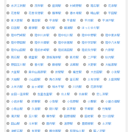
水沢江刺駅
茂市駅
盛岡駅
村崎野駅
箱石駅
花泉駅
花巻駅
花巻空港駅
腹帯駅
春木場駅
晴山駅
平田駅
東大更駅
蟇目駅
平泉駅
平倉駅
平内駅
平津戸駅
日詰駅
甫嶺駅
堀内駅
細浦駅
ほっとゆだ駅
陸中門崎駅
陸中川井駅
陸中松川駅
陸中中野駅
陸中夏井駅
陸中野田駅
陸中大橋駅
陸中折居駅
陸中宇部駅
陸中八木駅
陸中山田駅
陸前赤崎駅
陸前高田駅
陸前矢作駅
六原駅
両石駅
綾里駅
浪板海岸駅
新月駅
二戸駅
似内駅
野田玉川駅
普代駅
藤根駅
古館駅
大更駅
大船渡駅
大釜駅
奥中山高原駅
折壁駅
織笠駅
大志田駅
小友駅
大槌駅
小山田駅
角の浜駅
釜石駅
上有住駅
上盛岡駅
上米内駅
金ヶ崎駅
柏木平駅
川内駅
花原市駅
金田一温泉駅
吉里吉里駅
北上駅
北森駅
恋し浜駅
小岩井駅
好摩駅
小梨駅
小佐野駅
小繋駅
小屋の畑駅
小鳥谷駅
久慈駅
厨川駅
区界駅
平館駅
竹駒駅
滝沢駅
玉川駅
種市駅
田野畑駅
田老駅
立川目駅
田山駅
斗米駅
唐丹駅
遠野駅
豊間根駅
土沢駅
津軽石駅
有家駅
鵜住居駅
和賀仙人駅
脇ノ沢駅