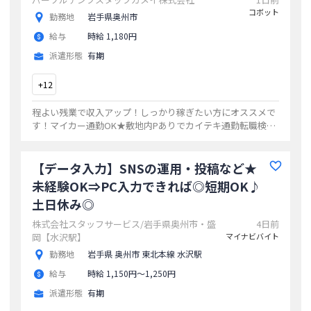
コボット
勤務地
岩手県奥州市
給与
時給 1,180円
派遣形態
有期
+
12
程よい残業で収入アップ！しっかり稼ぎたい方にオススメで
す！マイカー通勤OK★敷地内Pありでカイテキ通勤転職検討
中の方もご相談ください！年間休日120日！長期休暇もしっ
かりあるのでリフレッシュ
...
【データ入力】SNSの運用・投稿など★
未経験OK⇒PC入力できれば◎短期OK♪
土日休み◎
株式会社スタッフサービス/岩手県奥州市・盛
4日前
岡【水沢駅】
マイナビバイト
勤務地
岩手県 奥州市 東北本線 水沢駅
給与
時給 1,150円〜1,250円
派遣形態
有期