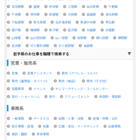
佐羽根駅
盛駅
侍浜駅
三陸駅
仙北町駅
千厩駅
千徳駅
摂待駅
柴宿駅
渋民駅
島越駅
清水原駅
下船渡駅
新花巻駅
白井海岸駅
紫波中央駅
雫石駅
宿戸駅
磯鶏駅
巣子駅
摺沢駅
矢越駅
矢幅駅
山岸駅
山口団地駅
山ノ目駅
柳原駅
横川目駅
横間駅
吉浜駅
ゆだ錦秋湖駅
ゆだ高原駅
油島駅
岩手県のお仕事を職種で検索する
営業・販売系
営業
営業アシスタント
販売《アパレル・コスメ》
販売《量販店・モバイル》
販売《食品》
販売《その他》
冠婚葬祭
イベント
テレマーケティング・コールセンター
受付・ショールーム
旅行
アミューズメント
美容師・理容師
事務系
一般事務
データ入力
総務・人事・法務
経理・財務・会計
英文事務・経理
秘書
広報・宣伝・マーケティング
金融事務
通訳・翻訳
貿易事務