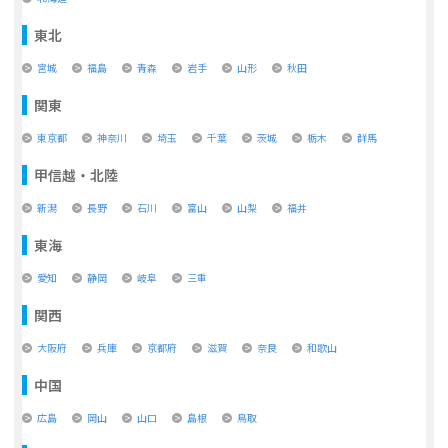
東北
宮城
福島
青森
岩手
山形
秋田
関東
東京都
神奈川
埼玉
千葉
茨城
栃木
群馬
甲信越・北陸
新潟
長野
石川
富山
山梨
福井
東海
愛知
静岡
岐阜
三重
関西
大阪府
兵庫
京都府
滋賀
奈良
和歌山
中国
広島
岡山
山口
島根
鳥取