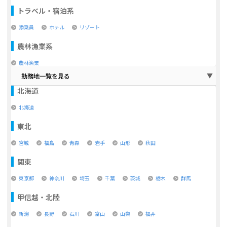
トラベル・宿泊系
添乗員
ホテル
リゾート
農林漁業系
農林漁業
勤務地一覧を見る
北海道
北海道
東北
宮城
福島
青森
岩手
山形
秋田
関東
東京都
神奈川
埼玉
千葉
茨城
栃木
群馬
甲信越・北陸
新潟
長野
石川
富山
山梨
福井