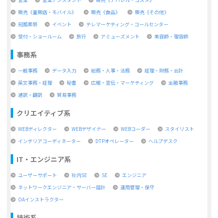
販売《量販店・モバイル》
販売《食品》
販売《その他》
冠婚葬祭
イベント
テレマーケティング・コールセンター
受付・ショールーム
旅行
アミューズメント
美容師・理容師
事務系
一般事務
データ入力
総務・人事・法務
経理・財務・会計
英文事務・経理
秘書
広報・宣伝・マーケティング
金融事務
通訳・翻訳
貿易事務
クリエイティブ系
WEBディレクター
WEBデザイナー
WEBコーダー
スタイリスト
インテリアコーディネーター
DTPオペレーター
ヘルプデスク
IT・エンジニア系
ユーザーサポート
社内SE
SE
エンジニア
ネットワークエンジニア・サーバー設計
運用管理・保守
OAインストラクター
技術系