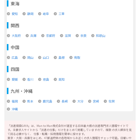
東海
愛知
静岡
岐阜
三重
関西
大阪府
兵庫
京都府
滋賀
奈良
和歌山
中国
広島
岡山
山口
島根
鳥取
四国
愛媛
香川
徳島
高知
九州・沖縄
福岡
熊本
鹿児島
長崎
大分
宮崎
佐賀
沖縄
「派遣検索GAYA」は、Man to Man株式会社が運営する日本最大級の派遣専門求人情報サイトで
す。主要求人サイトから「派遣の仕事」だけをまとめて掲載していますので、複数 の求人媒体を見
て回る必要がなく、 仕事・転職・採用情報を簡単に探せます。
東京・大阪・兵庫をはじめ、47都道府県の各地域からお近くの求人情報をチェック可能。日雇いや