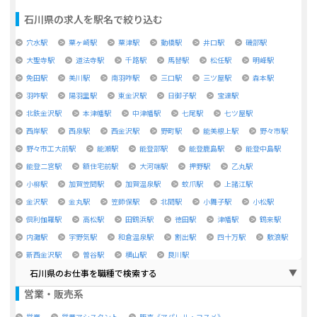
石川県
の求人を駅名で絞り込む
穴水駅
粟ヶ崎駅
粟津駅
動橋駅
井口駅
磯部駅
大聖寺駅
道法寺駅
千路駅
馬替駅
松任駅
明峰駅
免田駅
美川駅
南羽咋駅
三口駅
三ツ屋駅
森本駅
羽咋駅
陽羽里駅
東金沢駅
日御子駅
宝達駅
北鉄金沢駅
本津幡駅
中津幡駅
七尾駅
七ツ屋駅
西岸駅
西泉駅
西金沢駅
野町駅
能美根上駅
野々市駅
野々市工大前駅
能瀬駅
能登部駅
能登鹿島駅
能登中島駅
能登二宮駅
額住宅前駅
大河端駅
押野駅
乙丸駅
小柳駅
加賀笠間駅
加賀温泉駅
蚊爪駅
上諸江駅
金沢駅
金丸駅
笠師保駅
北間駅
小舞子駅
小松駅
倶利伽羅駅
高松駅
田鶴浜駅
徳田駅
津幡駅
鶴来駅
内灘駅
宇野気駅
和倉温泉駅
割出駅
四十万駅
敷浪駅
新西金沢駅
曽谷駅
横山駅
良川駅
石川県のお仕事を職種で検索する
営業・販売系
営業
営業アシスタント
販売《アパレル・コスメ》