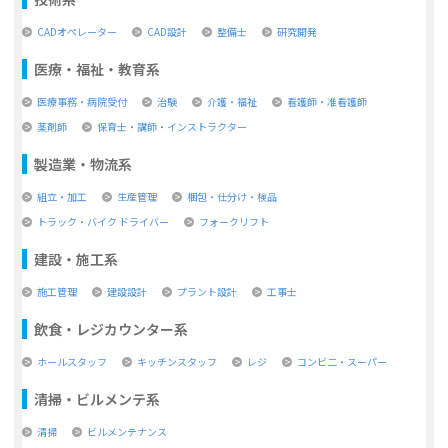
CADオペレーター
CAD設計
整備士
研究開発
医療・福祉・教育系
医療事務・病院受付
治験
介護・福祉
看護師・准看護師
薬剤師
保育士・講師・インストラクター
製造業・物流系
組立・加工
生産管理
梱包・仕分け・検品
トラック・バイク ドライバー
フォークリフト
建設・施工系
施工管理
建設設計
プラント設計
工事士
飲食・レジカウンター系
ホールスタッフ
キッチンスタッフ
レジ
コンビ二・スーパー
清掃・ビルメンテ系
清掃
ビルメンテナンス