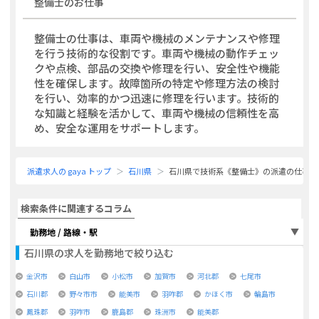
整備士
のお仕事
整備士の仕事は、車両や機械のメンテナンスや修理
を行う技術的な役割です。車両や機械の動作チェッ
クや点検、部品の交換や修理を行い、安全性や機能
性を確保します。故障箇所の特定や修理方法の検討
を行い、効率的かつ迅速に修理を行います。技術的
な知識と経験を活かして、車両や機械の信頼性を高
め、安全な運用をサポートします。
派遣求人の gaya トップ
石川県
石川県で技術系《整備士》の派遣の仕事・
検索条件に関連するコラム
勤務地 / 路線・駅
石川県
の求人を勤務地で絞り込む
金沢市
白山市
小松市
加賀市
河北郡
七尾市
石川郡
野々市市
能美市
羽咋郡
かほく市
輪島市
鳳珠郡
羽咋市
鹿島郡
珠洲市
能美郡