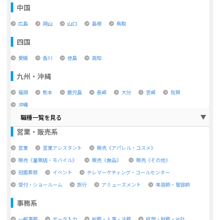
中国
広島
岡山
山口
島根
鳥取
四国
愛媛
香川
徳島
高知
九州・沖縄
福岡
熊本
鹿児島
長崎
大分
宮崎
佐賀
沖縄
職種一覧を見る
営業・販売系
営業
営業アシスタント
販売《アパレル・コスメ》
販売《量販店・モバイル》
販売《食品》
販売《その他》
冠婚葬祭
イベント
テレマーケティング・コールセンター
受付・ショールーム
旅行
アミューズメント
美容師・理容師
事務系
一般事務
データ入力
総務・人事・法務
経理・財務・会計