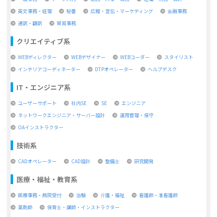
英文事務・経理
秘書
広報・宣伝・マーケティング
金融事務
通訳・翻訳
貿易事務
クリエイティブ系
WEBディレクター
WEBデザイナー
WEBコーダー
スタイリスト
インテリアコーディネーター
DTPオペレーター
ヘルプデスク
IT・エンジニア系
ユーザーサポート
社内SE
SE
エンジニア
ネットワークエンジニア・サーバー設計
運用管理・保守
OAインストラクター
技術系
CADオペレーター
CAD設計
整備士
研究開発
医療・福祉・教育系
医療事務・病院受付
治験
介護・福祉
看護師・准看護師
薬剤師
保育士・講師・インストラクター