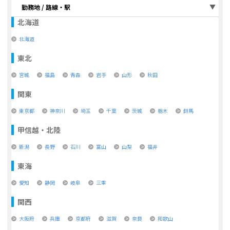
勤務地 / 路線・駅
北海道
北海道
東北
宮城
福島
青森
岩手
山形
秋田
関東
東京都
神奈川
埼玉
千葉
茨城
栃木
群馬
甲信越・北陸
新潟
長野
石川
富山
山梨
福井
東海
愛知
静岡
岐阜
三重
関西
大阪府
兵庫
京都府
滋賀
奈良
和歌山