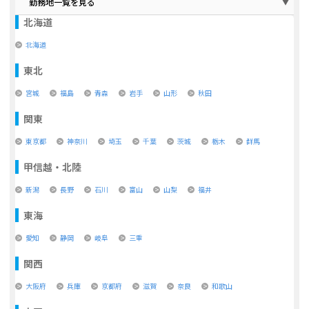
勤務地一覧を見る
北海道
北海道
東北
宮城
福島
青森
岩手
山形
秋田
関東
東京都
神奈川
埼玉
千葉
茨城
栃木
群馬
甲信越・北陸
新潟
長野
石川
富山
山梨
福井
東海
愛知
静岡
岐阜
三重
関西
大阪府
兵庫
京都府
滋賀
奈良
和歌山