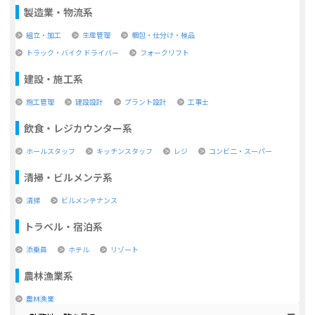
製造業・物流系
組立・加工
生産管理
梱包・仕分け・検品
トラック・バイク ドライバー
フォークリフト
建設・施工系
施工管理
建設設計
プラント設計
工事士
飲食・レジカウンター系
ホールスタッフ
キッチンスタッフ
レジ
コンビ二・スーパー
清掃・ビルメンテ系
清掃
ビルメンテナンス
トラベル・宿泊系
添乗員
ホテル
リゾート
農林漁業系
農林漁業