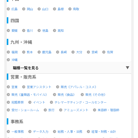
広島
岡山
山口
島根
鳥取
四国
愛媛
香川
徳島
高知
九州・沖縄
福岡
熊本
鹿児島
長崎
大分
宮崎
佐賀
沖縄
職種一覧を見る
営業・販売系
営業
営業アシスタント
販売《アパレル・コスメ》
販売《量販店・モバイル》
販売《食品》
販売《その他》
冠婚葬祭
イベント
テレマーケティング・コールセンター
受付・ショールーム
旅行
アミューズメント
美容師・理容師
事務系
一般事務
データ入力
総務・人事・法務
経理・財務・会計