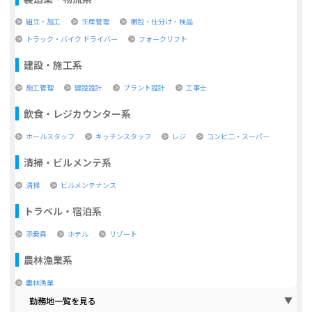
組立・加工
生産管理
梱包・仕分け・検品
トラック・バイク ドライバー
フォークリフト
建設・施工系
施工管理
建設設計
プラント設計
工事士
飲食・レジカウンター系
ホールスタッフ
キッチンスタッフ
レジ
コンビ二・スーパー
清掃・ビルメンテ系
清掃
ビルメンテナンス
トラベル・宿泊系
添乗員
ホテル
リゾート
農林漁業系
農林漁業
勤務地一覧を見る