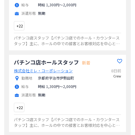
給与
時給 1,300円〜2,000円
派遣形態
無期
+
22
パチンコ店スタッフ【パチンコ店でのホール・カウンタース
タッフ】主に、ホールの中での接客とお客様対応を中心とし
た業務を行います。他にも台の整備や清掃もホールで行う仕
事です。お客様に快適にご遊戯いただく為
...
パチンコ店ホールスタッフ
新着
株式会社ミレ・コーポレーション
8日前
Crew
勤務地
京都府宇治市伊勢田町
給与
時給 1,300円〜2,000円
派遣形態
無期
+
22
パチンコ店スタッフ【パチンコ店でのホール・カウンタース
タッフ】主に、ホールの中での接客とお客様対応を中心とし
た業務を行います。他にも台の整備や清掃もホールで行う仕