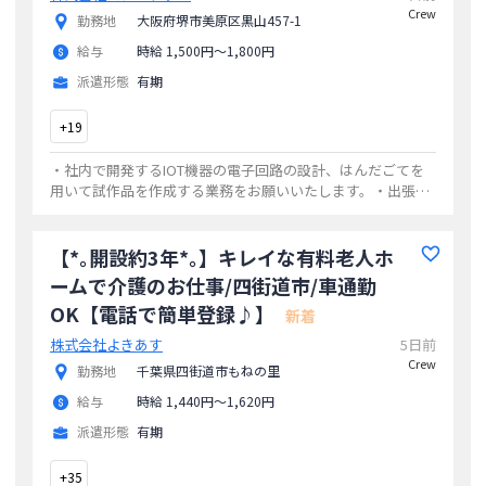
Crew
勤務地
大阪府堺市美原区黒山457-1
給与
時給 1,500円〜1,800円
派遣形態
有期
+
19
・社内で開発するIOT機器の電子回路の設計、はんだごてを
用いて試作品を作成する業務をお願いいたします。・出張、
出向、転勤はありません。
...
【*｡開設約3年*｡】キレイな有料老人ホ
ームで介護のお仕事/四街道市/車通勤
OK【電話で簡単登録♪】
新着
株式会社よきあす
5日前
Crew
勤務地
千葉県四街道市もねの里
給与
時給 1,440円〜1,620円
派遣形態
有期
+
35