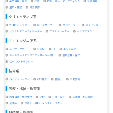
英文事務・経理
秘書
広報・宣伝・マーケティング
金融事務
通訳・翻訳
貿易事務
クリエイティブ系
WEBディレクター
WEBデザイナー
WEBコーダー
スタイリスト
インテリアコーディネーター
DTPオペレーター
ヘルプデスク
IT・エンジニア系
ユーザーサポート
社内SE
SE
エンジニア
ネットワークエンジニア・サーバー設計
運用管理・保守
OAインストラクター
技術系
CADオペレーター
CAD設計
整備士
研究開発
医療・福祉・教育系
医療事務・病院受付
治験
介護・福祉
看護師・准看護師
薬剤師
保育士・講師・インストラクター
製造業・物流系