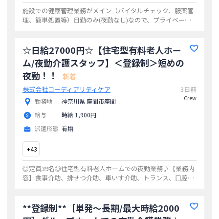
施設での健康管理業務がメイン（バイタルチェック、服薬管
理、簡単処置等）日勤のみ(夜勤なし)なので、プライベート
と両立しやすいです！【見学もＯＫ】どんな職場なのか？ど
んな雰囲気なのか？等しっかり見定めて
...
☆日給27000円☆【住宅型有料老人ホー
ム/夜勤介護スタッフ】＜登録制＞短めの
夜勤！！
新着
株式会社コーディアリティケア
3日前
Crew
勤務地
神奈川県 座間市座間
給与
時給 1,900円
派遣形態
有期
+
43
◎定員39名◎住宅型有料老人ホームでの夜勤業務♪【業務内
容】食事介助、排せつ介助、車いす介助、トランス、口腔ケ
ア、服薬管理、記録(iPhone入力)、環境整備(掃除)など利用者
様が安心して過ごせるよう
...
**登録制**［単発〜長期/最大時給2000