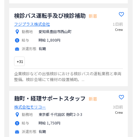
や介助、おむつ交換、着替えの手伝いなどご入居様が生活す
る上でできないことのサポートをしていた
...
検診バス運転手及び検診補助
新着
フジプラス株式会社
1日前
Crew
勤務地
愛知県豊田市西山町
給与
時給 1,800円
派遣形態
有期
+
31
企業検診などの出張検診における検診バスの運転業務と車両
整備。検診会場にて機材の設置補助。
...
麹町・経理サポートスタッフ
新着
株式会社モリコー
3日前
Crew
勤務地
東京都 千代田区 麹町2-3-3
給与
時給 1,750円
派遣形態
有期