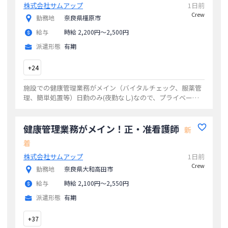
株式会社サムアップ
1日前
Crew
勤務地
奈良県橿原市
給与
時給 2,200円〜2,500円
派遣形態
有期
+
24
施設での健康管理業務がメイン（バイタルチェック、服薬管
理、簡単処置等）日勤のみ(夜勤なし)なので、プライベート
と両立しやすいです！【見学もＯＫ】どんな職場なのか？ど
んな雰囲気なのか？等しっかり見定めて
...
健康管理業務がメイン！正・准看護師
新
着
株式会社サムアップ
1日前
Crew
勤務地
奈良県大和高田市
給与
時給 2,100円〜2,550円
派遣形態
有期
+
37