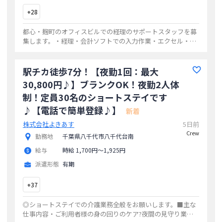
+
28
都心・麹町のオフィスビルでの経理のサポートスタッフを募
集します。・経理・会計ソフトでの入力作業・エクセル・ワ
ードなどを使った書類作成・その他一般事務業務
...
駅チカ徒歩7分！【夜勤1回：最大
30,800円♪】ブランクOK！夜勤2人体
制！定員30名のショートステイです
♪【電話で簡単登録♪】
新着
株式会社よきあす
5日前
Crew
勤務地
千葉県八千代市八千代台南
給与
時給 1,700円〜1,925円
派遣形態
有期
+
37
◎ショートステイでの介護業務全般をお願いします。■主な
仕事内容・ご利用者様の身の回りのケア?夜間の見守り業