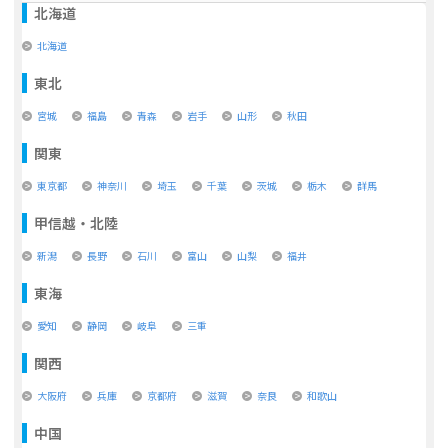
北海道
北海道
東北
宮城
福島
青森
岩手
山形
秋田
関東
東京都
神奈川
埼玉
千葉
茨城
栃木
群馬
甲信越・北陸
新潟
長野
石川
富山
山梨
福井
東海
愛知
静岡
岐阜
三重
関西
大阪府
兵庫
京都府
滋賀
奈良
和歌山
中国