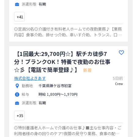
派遣形態
有期
+
41
◎定員50名◎介護付き有料老人ホームでの夜勤業務♪【業務
内容】食事介助、排せつ介助、車いす介助、トランス、口腔
ケア、服薬管理、記録(iPhone入力)、環境整備(掃除)など利用
者様が安心して過ごせるよ
...
【1回最大:29,700円☆】駅チカ徒歩7
分！ブランクOK！特養で夜勤のお仕事
☆彡【電話で簡単登録♪】
新着
株式会社よきあす
5日前
Crew
勤務地
千葉県鎌ケ谷市初富
給与
時給 1,800円〜1,970円
派遣形態
有期
+
35
◎特別養護老人ホームで介護のお仕事♪■主な仕事内容・ご
利用者様の身の回りのケア?夜間の見守り業務、食事の配膳