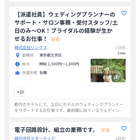
務、食事の配膳や介助、おむつ交換、着替えの手伝いなどご
入居様が生活する上でできないことのサポー
...
【派遣社員】ウェディングプランナーの
サポート・サロン事務・受付スタッフ/土
日のみ〜OK！ブライダルの経験が生か
せるお仕事！
新着
株式会社リンクス
1日前
Crew
勤務地
東京都文京区
給与
時給 1,500円〜1,800円
派遣形態
有期
+
23
都内のホテルにて、土日にホテルのウェディングプランナー
をサポートするお仕事です。最前線に出ているウェディング
プランナーを裏から事務やメール対応などを通してサポート
してください。平日はプランナーサポート
...
電子回路設計、組立の業務です。
新着
株式会社スターテック
4日前