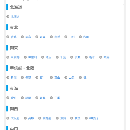
北海道
北海道
東北
宮城
福島
青森
岩手
山形
秋田
関東
東京都
神奈川
埼玉
千葉
茨城
栃木
群馬
甲信越・北陸
新潟
長野
石川
富山
山梨
福井
東海
愛知
静岡
岐阜
三重
関西
大阪府
兵庫
京都府
滋賀
奈良
和歌山
中国