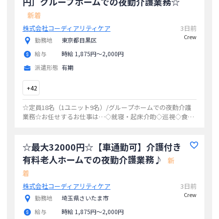
円］グループホームでの夜勤介護業務☆
新着
株式会社コーディアリティケア
3日前
Crew
勤務地
東京都目黒区
給与
時給 1,875円〜2,000円
派遣形態
有期
+
42
☆定員18名（1ユニット9名）/グループホームでの夜勤介護
業務☆お任せするお仕事は…◇就寝・起床介助◇巡視◇食事
介助◇排泄介助◇オムツ交換◇調理・掃除・洗濯など利用者
様が安心して過ごせるよう、温かいサ
...
☆最大32000円☆【車通勤可】介護付き
有料老人ホームでの夜勤介護業務♪
新
着
株式会社コーディアリティケア
3日前
Crew
勤務地
埼玉県さいたま市
給与
時給 1,875円〜2,000円