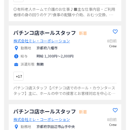
◎有料老人ホームで介護のお仕事♪■主な仕事内容・ご利用
者様の身の回りのケア?食事の配膳や介助、おむつ交換、入
浴介助、着替えの手伝いなどご入居様の生活のサポートをし
ていただきます☆詳しくは担当までご連絡
...
パチンコ店ホールスタッフ
新着
株式会社ミレ・コーポレーション
8日前
Crew
勤務地
京都府八幡市
給与
時給 1,300円〜2,000円
派遣形態
無期
+
17
パチンコ店スタッフ【パチンコ店でのホール・カウンタース
タッフ】主に、ホールの中での接客とお客様対応を中心とし
た業務を行います。他にも台の整備や清掃もホールで行う仕
事です。お客様に快適にご遊戯いただく為
...
パチンコ店ホールスタッフ
新着
株式会社ミレ・コーポレーション
8日前
Crew
勤務地
京都府京田辺市山手中央