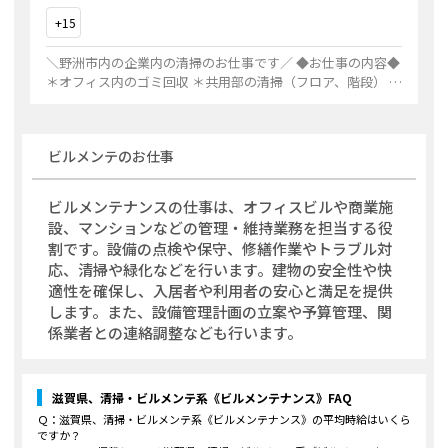
+
15
＼野洲市内の企業内の清掃のお仕事です／ ◆お仕事の内容◆
＊オフィス内のゴミ回収 ＊共用部の清掃（フロア、階段） ＊
トイレの清掃 専門知識や資格は不要です♪ キレイにするこ
とで 『ありがとう♪』っ
...
ビルメンテ
のお仕事
ビルメンテナンスの仕事は、オフィスビルや商業施
設、マンションなどの管理・維持業務を担当する役
割です。設備の点検や保守、修繕作業やトラブル対
応、清掃や緑化などを行います。建物の安全性や快
適性を確保し、入居者や利用者の安心と満足を提供
します。また、設備管理計画の立案や予算管理、関
係業者との連絡調整なども行います。
滋賀県、清掃・ビルメンテ系《ビルメンテナンス》
FAQ
Ｑ：
滋賀県、清掃・ビルメンテ系《ビルメンテナンス》
の平均時給はいくら
ですか？