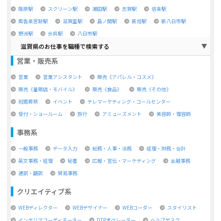
篠原駅
スクリーン駅
瀬田駅
志賀駅
信楽駅
紫香楽宮跡駅
滋賀里駅
島ノ関駅
新旭駅
新八日市駅
野洲駅
余呉駅
八日市駅
滋賀県のお仕事を職種で検索する
営業・販売系
営業
営業アシスタント
販売《アパレル・コスメ》
販売《量販店・モバイル》
販売《食品》
販売《その他》
冠婚葬祭
イベント
テレマーケティング・コールセンター
受付・ショールーム
旅行
アミューズメント
美容師・理容師
事務系
一般事務
データ入力
総務・人事・法務
経理・財務・会計
英文事務・経理
秘書
広報・宣伝・マーケティング
金融事務
通訳・翻訳
貿易事務
クリエイティブ系
WEBディレクター
WEBデザイナー
WEBコーダー
スタイリスト
インテリアコーディネーター
DTPオペレーター
ヘルプデスク