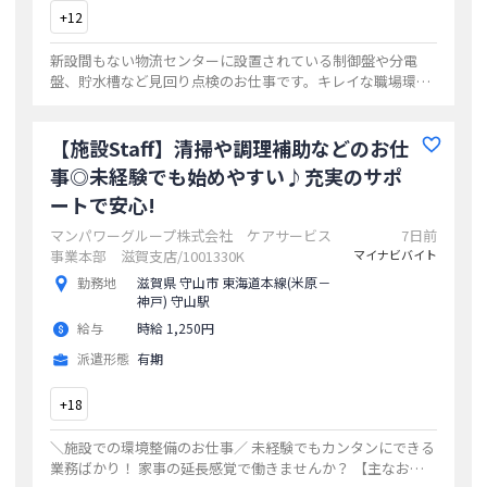
+
12
新設間もない物流センターに設置されている制御盤や分電
盤、貯水槽など見回り点検のお仕事です。キレイな職場環
境！駐車場無料！交通費あり！資格有無問いません。
...
【施設Staff】清掃や調理補助などのお仕
事◎未経験でも始めやすい♪充実のサポ
ートで安心!
マンパワーグループ株式会社 ケアサービス
7日前
事業本部 滋賀支店/1001330K
マイナビバイト
勤務地
滋賀県 守山市 東海道本線(米原－
神戸) 守山駅
給与
時給 1,250円
派遣形態
有期
+
18
＼施設での環境整備のお仕事／ 未経験でもカンタンにできる
業務ばかり！ 家事の延長感覚で働きませんか？ 【主なお仕