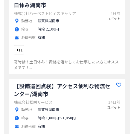
日休み湖南市
株式会社ハーベストビィズキャリア
4日前
コボット
勤務地
滋賀県湖南市
給与
時給 2,100円
派遣形態
有期
+
11
高時給！土日休み！資格を活かしてお仕事したい方にオスス
メです！
...
【設備巡回点検】アクセス便利な物流セ
ンター/湖南市
株式会社松栄サービス
14日前
コボット
勤務地
滋賀県湖南市
給与
時給 1,800円〜1,850円
派遣形態
有期