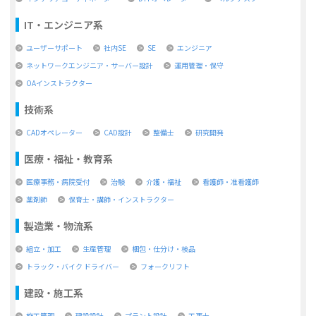
IT・エンジニア系
ユーザーサポート
社内SE
SE
エンジニア
ネットワークエンジニア・サーバー設計
運用管理・保守
OAインストラクター
技術系
CADオペレーター
CAD設計
整備士
研究開発
医療・福祉・教育系
医療事務・病院受付
治験
介護・福祉
看護師・准看護師
薬剤師
保育士・講師・インストラクター
製造業・物流系
組立・加工
生産管理
梱包・仕分け・検品
トラック・バイク ドライバー
フォークリフト
建設・施工系
施工管理
建設設計
プラント設計
工事士