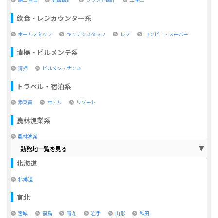
飲食・レジカウンター系
ホールスタッフ
キッチンスタッフ
レジ
コンビ二・スーパー
清掃・ビルメンテ系
清掃
ビルメンテナンス
トラベル・宿泊系
添乗員
ホテル
リゾート
農林漁業系
農林漁業
勤務地一覧を見る
北海道
北海道
東北
宮城
福島
青森
岩手
山形
秋田