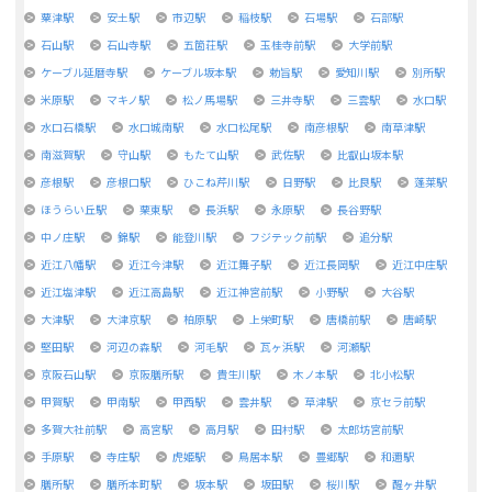
粟津駅
安土駅
市辺駅
稲枝駅
石場駅
石部駅
石山駅
石山寺駅
五箇荘駅
玉桂寺前駅
大学前駅
ケーブル延暦寺駅
ケーブル坂本駅
勅旨駅
愛知川駅
別所駅
米原駅
マキノ駅
松ノ馬場駅
三井寺駅
三雲駅
水口駅
水口石橋駅
水口城南駅
水口松尾駅
南彦根駅
南草津駅
南滋賀駅
守山駅
もたて山駅
武佐駅
比叡山坂本駅
彦根駅
彦根口駅
ひこね芹川駅
日野駅
比良駅
蓬莱駅
ほうらい丘駅
栗東駅
長浜駅
永原駅
長谷野駅
中ノ庄駅
錦駅
能登川駅
フジテック前駅
追分駅
近江八幡駅
近江今津駅
近江舞子駅
近江長岡駅
近江中庄駅
近江塩津駅
近江高島駅
近江神宮前駅
小野駅
大谷駅
大津駅
大津京駅
柏原駅
上栄町駅
唐橋前駅
唐崎駅
堅田駅
河辺の森駅
河毛駅
瓦ヶ浜駅
河瀬駅
京阪石山駅
京阪膳所駅
貴生川駅
木ノ本駅
北小松駅
甲賀駅
甲南駅
甲西駅
雲井駅
草津駅
京セラ前駅
多賀大社前駅
高宮駅
高月駅
田村駅
太郎坊宮前駅
手原駅
寺庄駅
虎姫駅
鳥居本駅
豊郷駅
和邇駅
膳所駅
膳所本町駅
坂本駅
坂田駅
桜川駅
醒ヶ井駅