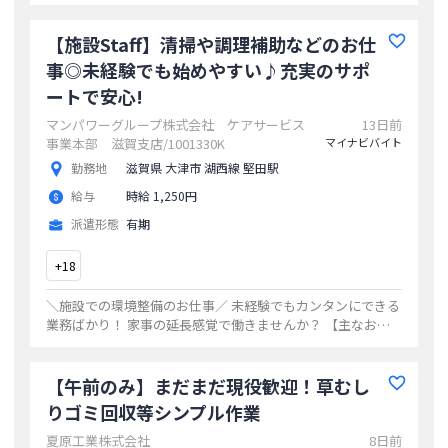
事】 ◆共用部の清掃 ◆備品の洗濯 ◆カンタンな調理補助
など もちろんサポート体制
...
【施設Staff】清掃や調理補助などのお仕
事◎未経験でも始めやすい♪充実のサポ
ートで安心!
マンパワーグループ株式会社 ケアサービス
13日前
事業本部 滋賀支店/1001330K
マイナビバイト
勤務地
滋賀県 大津市 湖西線 堅田駅
給与
時給 1,250円
派遣形態
有期
+
18
＼施設での環境整備のお仕事／ 未経験でもカンタンにできる
業務ばかり！ 家事の延長感覚で働きませんか？ 【主なお仕
事】 ◆共用部の清掃 ◆備品の洗濯 ◆カンタンな調理補助
など もちろんサポート体制
...
【午前のみ】まだまだ現役歓迎！草むし
りゴミ回収等シンプル作業
夏原工業株式会社
8日前