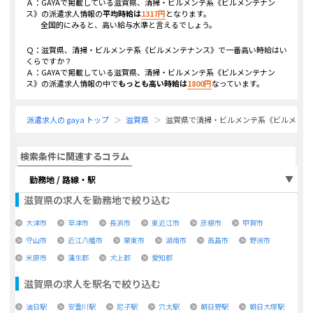
Ａ：GAYAで掲載している
滋賀県、清掃・ビルメンテ系《ビルメンテナン
ス》
の派遣求人情報の
平均時給は
1317
円
となります。
全国的にみると、高い給与水準と言えるでしょう。
Ｑ：
滋賀県、清掃・ビルメンテ系《ビルメンテナンス》
で一番高い時給はい
くらですか？
Ａ：GAYAで掲載している
滋賀県、清掃・ビルメンテ系《ビルメンテナン
ス》
の派遣求人情報の中で
もっとも高い時給は
1800
円
なっています。
派遣求人の gaya トップ
滋賀県
滋賀県で清掃・ビルメンテ系《ビルメンテ
検索条件に関連するコラム
勤務地 / 路線・駅
滋賀県
の求人を勤務地で絞り込む
大津市
草津市
長浜市
東近江市
彦根市
甲賀市
守山市
近江八幡市
栗東市
湖南市
高島市
野洲市
米原市
蒲生郡
犬上郡
愛知郡
滋賀県
の求人を駅名で絞り込む
油日駅
安曇川駅
尼子駅
穴太駅
朝日野駅
朝日大塚駅