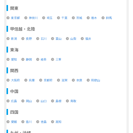
関東
東京都
神奈川
埼玉
千葉
茨城
栃木
群馬
甲信越・北陸
新潟
長野
石川
富山
山梨
福井
東海
愛知
静岡
岐阜
三重
関西
大阪府
兵庫
京都府
滋賀
奈良
和歌山
中国
広島
岡山
山口
島根
鳥取
四国
愛媛
香川
徳島
高知
九州・沖縄