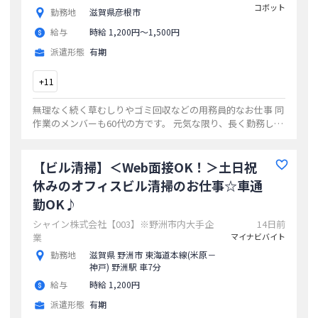
コボット
勤務地
滋賀県彦根市
給与
時給 1,200円〜1,500円
派遣形態
有期
+
11
無理なく続く草むしりやゴミ回収などの用務員的なお仕事 同
作業のメンバーも60代の方です。 元気な限り、長く勤務して
頂ける方歓迎／ ゴミといっても、汚れ物はなくビニール等き
れいで軽いものが中心です
...
【ビル清掃】＜Web面接OK！＞土日祝
休みのオフィスビル清掃のお仕事☆車通
勤OK♪
シャイン株式会社【003】※野洲市内大手企
14日前
業
マイナビバイト
勤務地
滋賀県 野洲市 東海道本線(米原－
神戸) 野洲駅 車7分
給与
時給 1,200円
派遣形態
有期