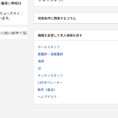
一番高い時給は
ミューズメン
います。
検索条件に関連するコラム
奈川県川崎市で営業・販売系《アミューズメント》の派遣の仕事・求人
職種を変更して求人情報を探す
ホールスタッフ
看護師・准看護師
清掃
SE
キッチンスタッフ
CADオペレーター
販売《食品》
ヘルプデスク