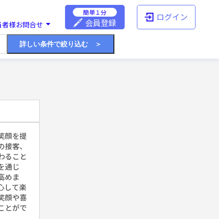
簡単１分
ログイン
会員登録
当者様お問合せ
詳しい条件で絞り込む ＞
笑顔を提
の接客、
わること
を通じ
高めま
心して楽
笑顔や喜
ことがで