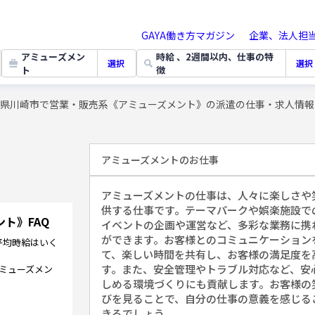
GAYA働き方マガジン
企業、法人担
アミューズメン
時給 、2週間以内、仕事の特
選択
選択
ト
徴
川県川崎市で営業・販売系《アミューズメント》の派遣の仕事・求人情報
アミューズメント
のお仕事
アミューズメントの仕事は、人々に楽しさや
供する仕事です。テーマパークや娯楽施設で
ント》
FAQ
イベントの企画や運営など、多彩な業務に携
ができます。お客様とのコミュニケーション
平均時給はいく
て、楽しい時間を共有し、お客様の満足度を
す。また、安全管理やトラブル対応など、安
ミューズメン
しめる環境づくりにも貢献します。お客様の
びを見ることで、自分の仕事の意義を感じる
きるでしょう。