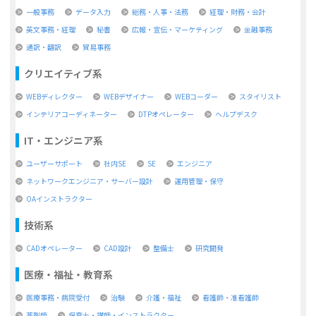
一般事務
データ入力
総務・人事・法務
経理・財務・会計
英文事務・経理
秘書
広報・宣伝・マーケティング
金融事務
通訳・翻訳
貿易事務
クリエイティブ系
WEBディレクター
WEBデザイナー
WEBコーダー
スタイリスト
インテリアコーディネーター
DTPオペレーター
ヘルプデスク
IT・エンジニア系
ユーザーサポート
社内SE
SE
エンジニア
ネットワークエンジニア・サーバー設計
運用管理・保守
OAインストラクター
技術系
CADオペレーター
CAD設計
整備士
研究開発
医療・福祉・教育系
医療事務・病院受付
治験
介護・福祉
看護師・准看護師
薬剤師
保育士・講師・インストラクター