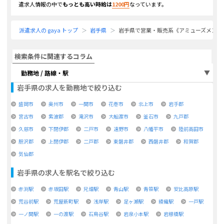
遣求人情報の中で
もっとも高い時給は
1200
円
なっています。
派遣求人の gaya トップ
岩手県
岩手県で営業・販売系《アミューズメント
検索条件に関連するコラム
勤務地 / 路線・駅
岩手県
の求人を勤務地で絞り込む
盛岡市
奥州市
一関市
花巻市
北上市
岩手郡
宮古市
紫波郡
滝沢市
大船渡市
釜石市
九戸郡
久慈市
下閉伊郡
二戸市
遠野市
八幡平市
陸前高田市
胆沢郡
上閉伊郡
二戸郡
東磐井郡
西磐井郡
和賀郡
気仙郡
岩手県
の求人を駅名で絞り込む
赤渕駅
赤坂田駅
兄畑駅
青山駅
青笹駅
安比高原駅
荒谷前駅
荒屋新町駅
浅岸駅
足ヶ瀬駅
綾織駅
一戸駅
一ノ関駅
一の渡駅
石鳥谷駅
岩泉小本駅
岩根橋駅