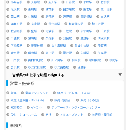
小鳥谷駅
久慈駅
厨川駅
区界駅
平館駅
竹駒駅
滝沢駅
玉川駅
種市駅
田野畑駅
田老駅
立川目駅
田山駅
斗米駅
唐丹駅
遠野駅
豊間根駅
土沢駅
津軽石駅
有家駅
鵜住居駅
和賀仙人駅
脇ノ沢駅
佐羽根駅
盛駅
侍浜駅
三陸駅
仙北町駅
千厩駅
千徳駅
摂待駅
柴宿駅
渋民駅
島越駅
清水原駅
下船渡駅
新花巻駅
白井海岸駅
紫波中央駅
雫石駅
宿戸駅
磯鶏駅
巣子駅
摺沢駅
矢越駅
矢幅駅
山岸駅
山口団地駅
山ノ目駅
柳原駅
横川目駅
横間駅
吉浜駅
ゆだ錦秋湖駅
ゆだ高原駅
油島駅
岩手県のお仕事を職種で検索する
営業・販売系
営業
営業アシスタント
販売《アパレル・コスメ》
販売《量販店・モバイル》
販売《食品》
販売《その他》
冠婚葬祭
イベント
テレマーケティング・コールセンター
受付・ショールーム
旅行
アミューズメント
美容師・理容師
事務系