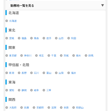
勤務地一覧を見る
北海道
北海道
東北
宮城
福島
青森
岩手
山形
秋田
関東
東京都
神奈川
埼玉
千葉
茨城
栃木
群馬
甲信越・北陸
新潟
長野
石川
富山
山梨
福井
東海
愛知
静岡
岐阜
三重
関西
大阪府
兵庫
京都府
滋賀
奈良
和歌山