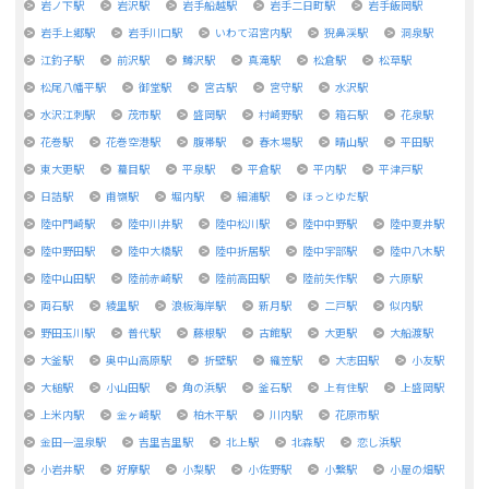
岩ノ下駅
岩沢駅
岩手船越駅
岩手二日町駅
岩手飯岡駅
岩手上郷駅
岩手川口駅
いわて沼宮内駅
猊鼻渓駅
洞泉駅
江釣子駅
前沢駅
鱒沢駅
真滝駅
松倉駅
松草駅
松尾八幡平駅
御堂駅
宮古駅
宮守駅
水沢駅
水沢江刺駅
茂市駅
盛岡駅
村崎野駅
箱石駅
花泉駅
花巻駅
花巻空港駅
腹帯駅
春木場駅
晴山駅
平田駅
東大更駅
蟇目駅
平泉駅
平倉駅
平内駅
平津戸駅
日詰駅
甫嶺駅
堀内駅
細浦駅
ほっとゆだ駅
陸中門崎駅
陸中川井駅
陸中松川駅
陸中中野駅
陸中夏井駅
陸中野田駅
陸中大橋駅
陸中折居駅
陸中宇部駅
陸中八木駅
陸中山田駅
陸前赤崎駅
陸前高田駅
陸前矢作駅
六原駅
両石駅
綾里駅
浪板海岸駅
新月駅
二戸駅
似内駅
野田玉川駅
普代駅
藤根駅
古館駅
大更駅
大船渡駅
大釜駅
奥中山高原駅
折壁駅
織笠駅
大志田駅
小友駅
大槌駅
小山田駅
角の浜駅
釜石駅
上有住駅
上盛岡駅
上米内駅
金ヶ崎駅
柏木平駅
川内駅
花原市駅
金田一温泉駅
吉里吉里駅
北上駅
北森駅
恋し浜駅
小岩井駅
好摩駅
小梨駅
小佐野駅
小繋駅
小屋の畑駅