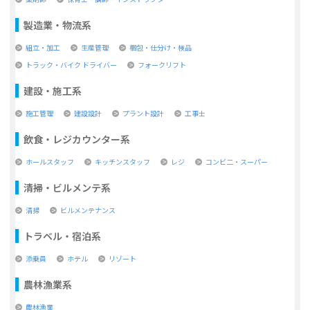
製造業・物流系
組立・加工
生産管理
梱包・仕分け・検品
トラック・バイク ドライバー
フォークリフト
建設・施工系
施工管理
建設設計
プラント設計
工事士
飲食・レジカウンター系
ホールスタッフ
キッチンスタッフ
レジ
コンビ二・スーパー
清掃・ビルメンテ系
清掃
ビルメンテナンス
トラベル・宿泊系
添乗員
ホテル
リゾート
農林漁業系
農林漁業