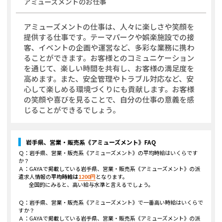
アミューズメント
のお仕事
アミューズメントの仕事は、人々に楽しさや笑顔を
提供する仕事です。テーマパークや娯楽施設での接
客、イベントの企画や運営など、多彩な業務に携わ
ることができます。お客様とのコミュニケーション
を通じて、楽しい時間を共有し、お客様の満足度を
高めます。また、安全管理やトラブル対応など、安
心して楽しめる環境づくりにも貢献します。お客様
の笑顔や喜びを見ることで、自分の仕事の意義を感
じることができるでしょう。
岩手県、営業・販売系《アミューズメント》
FAQ
Ｑ：
岩手県、営業・販売系《アミューズメント》
の平均時給はいくらです
か？
Ａ：GAYAで掲載している
岩手県、営業・販売系《アミューズメント》
の派
遣求人情報の
平均時給は
1200
円
となります。
全国的にみると、高い給与水準と言えるでしょう。
Ｑ：
岩手県、営業・販売系《アミューズメント》
で一番高い時給はいくらで
すか？
Ａ：GAYAで掲載している
岩手県、営業・販売系《アミューズメント》
の派