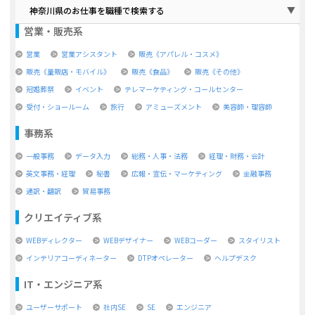
神奈川県のお仕事を職種で検索する
営業・販売系
営業
営業アシスタント
販売《アパレル・コスメ》
販売《量販店・モバイル》
販売《食品》
販売《その他》
冠婚葬祭
イベント
テレマーケティング・コールセンター
受付・ショールーム
旅行
アミューズメント
美容師・理容師
事務系
一般事務
データ入力
総務・人事・法務
経理・財務・会計
英文事務・経理
秘書
広報・宣伝・マーケティング
金融事務
通訳・翻訳
貿易事務
クリエイティブ系
WEBディレクター
WEBデザイナー
WEBコーダー
スタイリスト
インテリアコーディネーター
DTPオペレーター
ヘルプデスク
IT・エンジニア系
ユーザーサポート
社内SE
SE
エンジニア