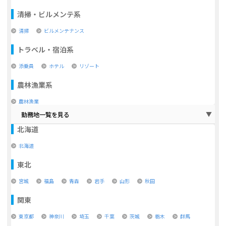
清掃・ビルメンテ系
清掃
ビルメンテナンス
トラベル・宿泊系
添乗員
ホテル
リゾート
農林漁業系
農林漁業
勤務地一覧を見る
北海道
北海道
東北
宮城
福島
青森
岩手
山形
秋田
関東
東京都
神奈川
埼玉
千葉
茨城
栃木
群馬