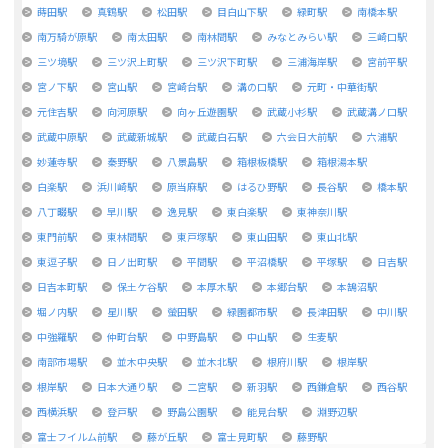
蒔田駅
真鶴駅
松田駅
目白山下駅
緑町駅
南橋本駅
南万騎が原駅
南太田駅
南林間駅
みなとみらい駅
三崎口駅
三ツ境駅
三ツ沢上町駅
三ツ沢下町駅
三浦海岸駅
宮前平駅
宮ノ下駅
宮山駅
宮崎台駅
溝の口駅
元町・中華街駅
元住吉駅
向河原駅
向ヶ丘遊園駅
武蔵小杉駅
武蔵溝ノ口駅
武蔵中原駅
武蔵新城駅
武蔵白石駅
六会日大前駅
六浦駅
妙蓮寺駅
秦野駅
八景島駅
箱根板橋駅
箱根湯本駅
白楽駅
浜川崎駅
原当麻駅
はるひ野駅
長谷駅
橋本駅
八丁畷駅
早川駅
逸見駅
東白楽駅
東神奈川駅
東門前駅
東林間駅
東戸塚駅
東山田駅
東山北駅
東逗子駅
日ノ出町駅
平間駅
平沼橋駅
平塚駅
日吉駅
日吉本町駅
保土ケ谷駅
本厚木駅
本郷台駅
本鵠沼駅
堀ノ内駅
星川駅
螢田駅
緑園都市駅
長津田駅
中川駅
中強羅駅
仲町台駅
中野島駅
中山駅
生麦駅
南部市場駅
並木中央駅
並木北駅
根府川駅
根岸駅
根岸駅
日本大通り駅
二宮駅
新羽駅
西鎌倉駅
西谷駅
西横浜駅
登戸駅
野島公園駅
能見台駅
淵野辺駅
富士フイルム前駅
藤が丘駅
富士見町駅
藤野駅