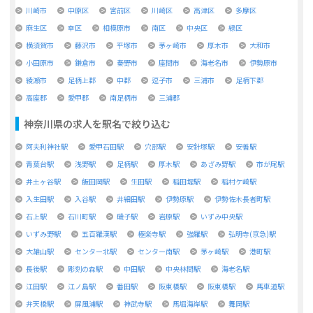
川崎市
中原区
宮前区
川崎区
高津区
多摩区
麻生区
幸区
相模原市
南区
中央区
緑区
横須賀市
藤沢市
平塚市
茅ヶ崎市
厚木市
大和市
小田原市
鎌倉市
秦野市
座間市
海老名市
伊勢原市
綾瀬市
足柄上郡
中郡
逗子市
三浦市
足柄下郡
高座郡
愛甲郡
南足柄市
三浦郡
神奈川県
の求人を駅名で絞り込む
阿夫利神社駅
愛甲石田駅
穴部駅
安針塚駅
安善駅
青葉台駅
浅野駅
足柄駅
厚木駅
あざみ野駅
市が尾駅
井土ヶ谷駅
飯田岡駅
生田駅
稲田堤駅
稲村ケ崎駅
入生田駅
入谷駅
井細田駅
伊勢原駅
伊勢佐木長者町駅
石上駅
石川町駅
磯子駅
岩原駅
いずみ中央駅
いずみ野駅
五百羅漢駅
極楽寺駅
強羅駅
弘明寺(京急)駅
大雄山駅
センター北駅
センター南駅
茅ヶ崎駅
港町駅
長後駅
彫刻の森駅
中田駅
中央林間駅
海老名駅
江田駅
江ノ島駅
番田駅
阪東橋駅
阪東橋駅
馬車道駅
弁天橋駅
屏風浦駅
神武寺駅
馬堀海岸駅
舞岡駅