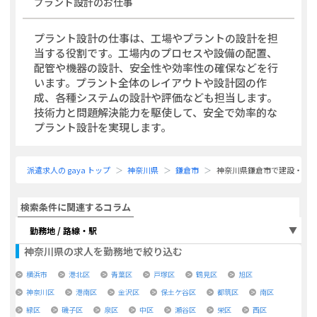
プラント設計
のお仕事
プラント設計の仕事は、工場やプラントの設計を担
当する役割です。工場内のプロセスや設備の配置、
配管や機器の設計、安全性や効率性の確保などを行
います。プラント全体のレイアウトや設計図の作
成、各種システムの設計や評価なども担当します。
技術力と問題解決能力を駆使して、安全で効率的な
プラント設計を実現します。
派遣求人の gaya トップ
神奈川県
鎌倉市
神奈川県鎌倉市で建設・施
検索条件に関連するコラム
勤務地 / 路線・駅
神奈川県
の求人を勤務地で絞り込む
横浜市
港北区
青葉区
戸塚区
鶴見区
旭区
神奈川区
港南区
金沢区
保土ケ谷区
都筑区
南区
緑区
磯子区
泉区
中区
瀬谷区
栄区
西区