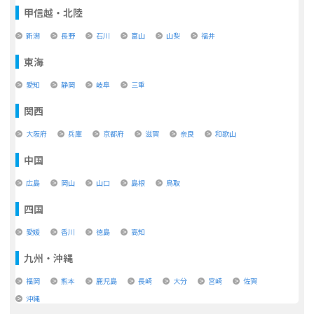
甲信越・北陸
新潟
長野
石川
富山
山梨
福井
東海
愛知
静岡
岐阜
三重
関西
大阪府
兵庫
京都府
滋賀
奈良
和歌山
中国
広島
岡山
山口
島根
鳥取
四国
愛媛
香川
徳島
高知
九州・沖縄
福岡
熊本
鹿児島
長崎
大分
宮崎
佐賀
沖縄