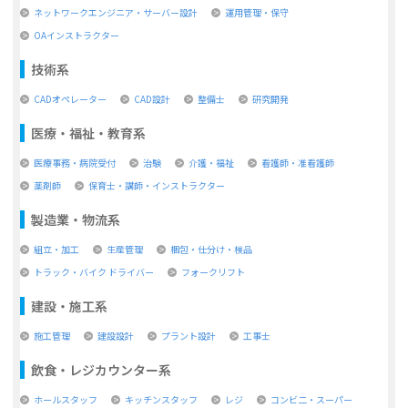
ネットワークエンジニア・サーバー設計
運用管理・保守
OAインストラクター
技術系
CADオペレーター
CAD設計
整備士
研究開発
医療・福祉・教育系
医療事務・病院受付
治験
介護・福祉
看護師・准看護師
薬剤師
保育士・講師・インストラクター
製造業・物流系
組立・加工
生産管理
梱包・仕分け・検品
トラック・バイク ドライバー
フォークリフト
建設・施工系
施工管理
建設設計
プラント設計
工事士
飲食・レジカウンター系
ホールスタッフ
キッチンスタッフ
レジ
コンビ二・スーパー