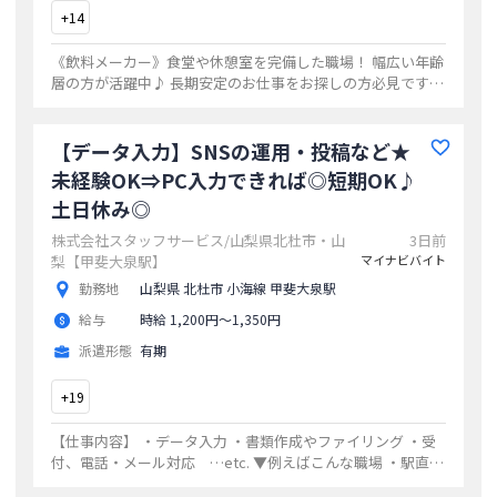
+
14
《飲料メーカー》食堂や休憩室を完備した職場！ 幅広い年齢
層の方が活躍中♪ 長期安定のお仕事をお探しの方必見です！
【お仕事の内容】 製造計画に対する製造実績入力業務、 在
庫管理、 資材・原料の受入れ、
...
【データ入力】SNSの運用・投稿など★
未経験OK⇒PC入力できれば◎短期OK♪
土日休み◎
株式会社スタッフサービス/山梨県北杜市・山
3日前
梨【甲斐大泉駅】
マイナビバイト
勤務地
山梨県 北杜市 小海線 甲斐大泉駅
給与
時給 1,200円〜1,350円
派遣形態
有期
+
19
【仕事内容】 ・データ入力 ・書類作成やファイリング ・受
付、電話・メール対応 …etc. ▼例えばこんな職場 ・駅直
結！不動産会社でデータ入力 ⇒物件情報のデータ入力、資料