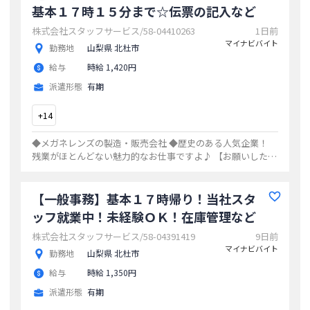
基本１７時１５分まで☆伝票の記入など
株式会社スタッフサービス/58-04410263
1日前
マイナビバイト
勤務地
山梨県 北杜市
給与
時給 1,420円
派遣形態
有期
+
14
◆メガネレンズの製造・販売会社 ◆歴史のある人気企業！
残業がほとんどない魅力的なお仕事ですよ♪ 【お願いしたい
お仕事の内容】 伝票の記入、 伝票処理、 伝票入力、 会計ソ
フト入力、 財務関連入力、
...
【一般事務】基本１７時帰り！当社スタ
ッフ就業中！未経験ＯＫ！在庫管理など
株式会社スタッフサービス/58-04391419
9日前
マイナビバイト
勤務地
山梨県 北杜市
給与
時給 1,350円
派遣形態
有期