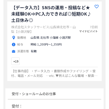
のコピー ・残業ほ
...
【データ入力】SNSの運用・投稿など★
未経験OK⇒PC入力できれば◎短期OK♪
土日休み◎
株式会社スタッフサービス/山梨県北杜市・山
7日前
梨【小淵沢駅】
マイナビバイト
勤務地
山梨県 北杜市 小海線 小淵沢駅
給与
時給 1,200円〜1,350円
派遣形態
有期
+
19
【仕事内容】 ・データ入力 ・書類作成やファイリング ・受
付、電話・メール対応 …etc. ▼例えばこんな職場 ・駅直
結！不動産会社でデータ入力 ⇒物件情報のデータ入力、資料
のコピー ・残業ほ
...
受付・ショールーム
のお仕事
受付：