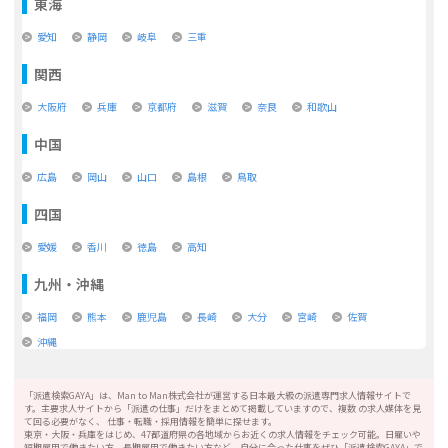
東海
愛知
静岡
岐阜
三重
関西
大阪府
兵庫
京都府
滋賀
奈良
和歌山
中国
広島
岡山
山口
島根
鳥取
四国
愛媛
香川
徳島
高知
九州・沖縄
福岡
熊本
鹿児島
長崎
大分
宮崎
佐賀
沖縄
「派遣検索GAYA」は、Man to Man株式会社が運営する日本最大級の派遣専門求人情報サイトで
す。主要求人サイトから「派遣の仕事」だけをまとめて掲載していますので、複数 の求人媒体を見
て回る必要がなく、 仕事・転職・採用情報を簡単に探せます。
東京・大阪・兵庫をはじめ、47都道府県の各地域からお近くの求人情報をチェック可能。日雇いや
短期雇用で働きたい方、長期雇用で働きたい方など、自分に合った仕事をぜひ「派遣検索GAYA」で