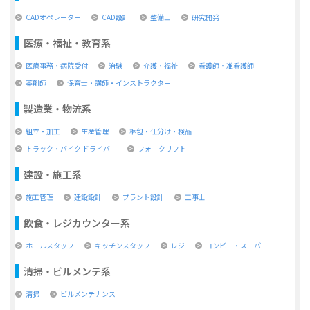
CADオペレーター
CAD設計
整備士
研究開発
医療・福祉・教育系
医療事務・病院受付
治験
介護・福祉
看護師・准看護師
薬剤師
保育士・講師・インストラクター
製造業・物流系
組立・加工
生産管理
梱包・仕分け・検品
トラック・バイク ドライバー
フォークリフト
建設・施工系
施工管理
建設設計
プラント設計
工事士
飲食・レジカウンター系
ホールスタッフ
キッチンスタッフ
レジ
コンビ二・スーパー
清掃・ビルメンテ系
清掃
ビルメンテナンス