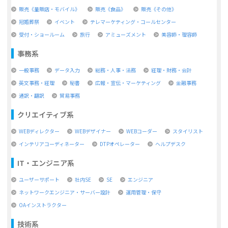
販売《量販店・モバイル》
販売《食品》
販売《その他》
冠婚葬祭
イベント
テレマーケティング・コールセンター
受付・ショールーム
旅行
アミューズメント
美容師・理容師
事務系
一般事務
データ入力
総務・人事・法務
経理・財務・会計
英文事務・経理
秘書
広報・宣伝・マーケティング
金融事務
通訳・翻訳
貿易事務
クリエイティブ系
WEBディレクター
WEBデザイナー
WEBコーダー
スタイリスト
インテリアコーディネーター
DTPオペレーター
ヘルプデスク
IT・エンジニア系
ユーザーサポート
社内SE
SE
エンジニア
ネットワークエンジニア・サーバー設計
運用管理・保守
OAインストラクター
技術系