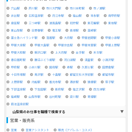
穴山駅
芦川駅
市川大門駅
市川本町駅
市ノ瀬駅
井出駅
石和温泉駅
月江寺駅
塩山駅
常永駅
南甲府駅
身延駅
三つ峠駅
波高島駅
初狩駅
東花輪駅
東桂駅
東山梨駅
日野春駅
竜王駅
長坂駅
韮崎駅
富士急ハイランド駅
落居駅
大月駅
甲斐岩間駅
甲斐小泉駅
甲斐大泉駅
甲斐大島駅
甲斐住吉駅
甲斐常葉駅
甲斐上野駅
甲斐大和駅
鰍沢口駅
上大月駅
金手駅
禾生駅
春日居町駅
勝沼ぶどう郷駅
河口湖駅
清里駅
小淵沢駅
甲府駅
小井川駅
国母駅
寿駅
久那土駅
田野倉駅
十日市場駅
鳥沢駅
十島駅
都留文科大学前駅
都留市駅
上野原駅
内船駅
善光寺駅
酒折駅
猿橋駅
笹子駅
下部温泉駅
下吉田駅
新府駅
塩之沢駅
四方津駅
塩崎駅
山梨市駅
谷村町駅
梁川駅
寄畑駅
葭池温泉前駅
山梨県のお仕事を職種で検索する
営業・販売系
営業
営業アシスタント
販売《アパレル・コスメ》