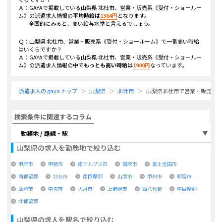
Ａ：GAYAで掲載している
山梨県 北杜市、営業・販売系《受付・ショールー
ム》
の派遣求人情報の
平均時給は
1364
円
となります。
全国的にみると、高い給与水準と言えるでしょう。
Ｑ：
山梨県 北杜市、営業・販売系《受付・ショールーム》
で一番高い時給
はいくらですか？
Ａ：GAYAで掲載している
山梨県 北杜市、営業・販売系《受付・ショールー
ム》
の派遣求人情報の中で
もっとも高い時給は
1900
円
なっています。
派遣求人の gaya トップ
山梨県
北杜市
山梨県北杜市で営業・販売系
検索条件に関連するコラム
勤務地 / 路線・駅
山梨県
の求人を勤務地で絞り込む
甲府市
甲斐市
南アルプス市
笛吹市
富士吉田市
南都留郡
北杜市
南巨摩郡
山梨市
甲州市
都留市
韮崎市
中央市
大月市
上野原市
西八代郡
中巨摩郡
北都留郡
山梨県
の求人を駅名で絞り込む