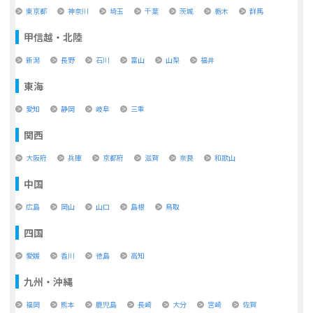
東京都
神奈川
埼玉
千葉
茨城
栃木
群馬
甲信越・北陸
新潟
長野
石川
富山
山梨
福井
東海
愛知
静岡
岐阜
三重
関西
大阪府
兵庫
京都府
滋賀
奈良
和歌山
中国
広島
岡山
山口
島根
鳥取
四国
愛媛
香川
徳島
高知
九州・沖縄
福岡
熊本
鹿児島
長崎
大分
宮崎
佐賀