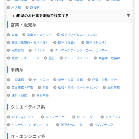
米沢駅
遊佐駅
山形県のお仕事を職種で検索する
営業・販売系
営業
営業アシスタント
販売《アパレル・コスメ》
販売《量販店・モバイル》
販売《食品》
販売《その他》
冠婚葬祭
イベント
テレマーケティング・コールセンター
受付・ショールーム
旅行
アミューズメント
美容師・理容師
事務系
一般事務
データ入力
総務・人事・法務
経理・財務・会計
英文事務・経理
秘書
広報・宣伝・マーケティング
金融事務
通訳・翻訳
貿易事務
クリエイティブ系
WEBディレクター
WEBデザイナー
WEBコーダー
スタイリスト
インテリアコーディネーター
DTPオペレーター
ヘルプデスク
IT・エンジニア系