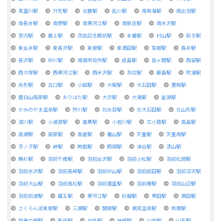
真室川駅
升形駅
女鹿駅
乱川駅
南鳥海駅
南出羽駅
南長井駅
南野駅
南寒河江駅
南新庄駅
南米沢駅
宮内駅
最上駅
茂吉記念館前駅
本楯駅
村山駅
萩生駅
東金井駅
東長沢駅
東根駅
東酒田駅
梨郷駅
長井駅
長沢駅
中川駅
南陽市役所駅
成島駅
鼠ヶ関駅
西袋駅
西大塚駅
西寒河江駅
西米沢駅
及位駅
藤島駅
吹浦駅
舟形駅
古口駅
小国駅
大堀駅
大石田駅
置賜駅
面白山高原駅
おりはた駅
大沢駅
大滝駅
釜淵駅
かみのやま温泉駅
狩川駅
北余目駅
北大石田駅
北山形駅
清川駅
小波渡駅
蚕桑駅
小岩川駅
立小路駅
高畠駅
高瀬駅
高擶駅
高屋駅
楯山駅
天童駅
天童南駅
手ノ子駅
峠駅
時庭駅
鶴岡駅
津谷駅
漆山駅
鵜杉駅
羽前千歳駅
羽前金沢駅
羽前小松駅
羽前松岡駅
羽前水沢駅
羽前長崎駅
羽前中山駅
羽前成田駅
羽前沼沢駅
羽前大山駅
羽前高松駅
羽前豊里駅
羽前椿駅
羽前山辺駅
羽前前波駅
蔵王駅
寒河江駅
砂越駅
堺田駅
酒田駅
さくらんぼ東根駅
三瀬駅
関根駅
瀬見温泉駅
柴橋駅
四季の郷駅
新庄駅
白兎駅
袖崎駅
山寺駅
山形駅