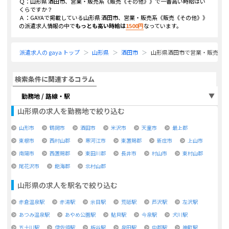
Ｑ：
山形県 酒田市、営業・販売系《販売《その他》》
で一番高い時給はい
くらですか？
Ａ：GAYAで掲載している
山形県 酒田市、営業・販売系《販売《その他》》
の派遣求人情報の中で
もっとも高い時給は
1500
円
なっています。
派遣求人の gaya トップ
山形県
酒田市
山形県酒田市で営業・販売系
検索条件に関連するコラム
勤務地 / 路線・駅
山形県
の求人を勤務地で絞り込む
山形市
鶴岡市
酒田市
米沢市
天童市
最上郡
東根市
西村山郡
寒河江市
東置賜郡
新庄市
上山市
南陽市
西置賜郡
東田川郡
長井市
村山市
東村山郡
尾花沢市
飽海郡
北村山郡
山形県
の求人を駅名で絞り込む
赤倉温泉駅
赤湯駅
余目駅
荒砥駅
芦沢駅
左沢駅
あつみ温泉駅
あやめ公園駅
鮎貝駅
今泉駅
犬川駅
五十川駅
伊佐領駅
板谷駅
泉田駅
中郡駅
神町駅