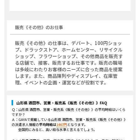
販売《その他》
のお仕事
販売《その他》の仕事は、デパート、100円ショッ
プ、ドラックストア、ホームセンター、リサイクル
ショップ、フラワーショップ、その他商品を販売す
る店舗で、接客、販売するお仕事です。販売の職場
は多岐にわたりお客様のニーズに合った商品を提案
します。また、商品陳列やディスプレイ、在庫管
理、イベントの企画・運営などが役割です。
山形県 酒田市、営業・販売系《販売《その他》》
FAQ
Ｑ：
山形県 酒田市、営業・販売系《販売《その他》》
の平均時給はいくら
ですか？
Ａ：GAYAで掲載している
山形県 酒田市、営業・販売系《販売《その他》》
の派遣求人情報の
平均時給は
1467
円
となります。
全国的にみると、高い給与水準と言えるでしょう。