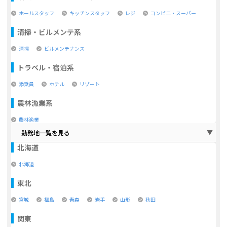
ホールスタッフ
キッチンスタッフ
レジ
コンビ二・スーパー
清掃・ビルメンテ系
清掃
ビルメンテナンス
トラベル・宿泊系
添乗員
ホテル
リゾート
農林漁業系
農林漁業
勤務地一覧を見る
北海道
北海道
東北
宮城
福島
青森
岩手
山形
秋田
関東