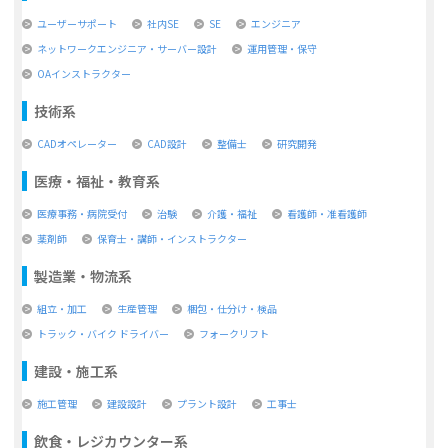
ユーザーサポート
社内SE
SE
エンジニア
ネットワークエンジニア・サーバー設計
運用管理・保守
OAインストラクター
技術系
CADオペレーター
CAD設計
整備士
研究開発
医療・福祉・教育系
医療事務・病院受付
治験
介護・福祉
看護師・准看護師
薬剤師
保育士・講師・インストラクター
製造業・物流系
組立・加工
生産管理
梱包・仕分け・検品
トラック・バイク ドライバー
フォークリフト
建設・施工系
施工管理
建設設計
プラント設計
工事士
飲食・レジカウンター系