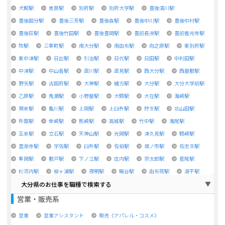
犬飼駅
恵良駅
別府駅
別府大学駅
豊後清川駅
豊後国分駅
豊後三芳駅
豊後森駅
豊後中川駅
豊後中村駅
豊後荻駅
豊後竹田駅
豊後豊岡駅
豊前長洲駅
豊前善光寺駅
牧駅
三重町駅
南大分駅
南由布駅
向之原駅
東別府駅
東中津駅
日出駅
引治駅
日代駅
日田駅
中判田駅
中津駅
中山香駅
直川駅
直見駅
西大分駅
西屋敷駅
野矢駅
古国府駅
大神駅
緒方駅
大分駅
大分大学前駅
乙原駅
鬼瀬駅
小野屋駅
大鶴駅
大在駅
海崎駅
賀来駅
亀川駅
上岡駅
上臼杵駅
狩生駅
北山田駅
杵築駅
幸崎駅
熊崎駅
高城駅
竹中駅
滝尾駅
玉来駅
立石駅
天神山駅
光岡駅
津久見駅
鶴崎駅
雲泉寺駅
宇佐駅
臼杵駅
佐伯駅
坂ノ市駅
佐志生駅
重岡駅
敷戸駅
下ノ江駅
庄内駅
宗太郎駅
菅尾駅
杉河内駅
柳ヶ浦駅
夜明駅
暘谷駅
由布院駅
湯平駅
大分県のお仕事を職種で検索する
営業・販売系
営業
営業アシスタント
販売《アパレル・コスメ》