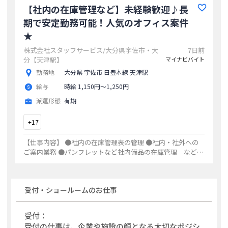
【社内の在庫管理など】未経験歓迎♪長
期で安定勤務可能！人気のオフィス案件
★
株式会社スタッフサービス/大分県宇佐市・大
7日前
分【天津駅】
マイナビバイト
勤務地
大分県 宇佐市 日豊本線 天津駅
給与
時給 1,150円〜1,250円
派遣形態
有期
+
17
【仕事内容】 ●社内の在庫管理表の管理 ●社内・社外への
ご案内業務 ●パンフレットなど社内備品の在庫管理 など
例えば… 物流会社や、人気派遣会社でのお仕事があります！
スタッフサービスでは様々なオ
...
受付・ショールーム
のお仕事
受付：
受付の仕事は、企業や施設の顔となる大切なポジシ