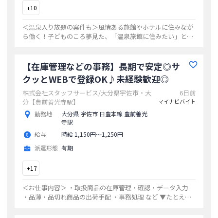
+
10
＜温泉入り放題の案件も＞風情ある旅館やホテルに住みなが
ら働く！子どものころ夢見た、「温泉旅館に住みたい」とい
う夢も、今なら叶えられますよスタッフのサポートあり
...
【在庫管理などの事務】長期で安定◎サ
クッとWEBで登録OK♪未経験歓迎◎
株式会社スタッフサービス/大分県宇佐市・大
6日前
分【豊前善光寺駅】
マイナビバイト
勤務地
大分県 宇佐市 日豊本線 豊前善光
寺駅
給与
時給 1,150円〜1,250円
派遣形態
有期
+
17
＜お仕事内容＞ ・取扱商品の在庫管理・確認・データ入力
・品薄・品切れ商品の出荷手配 ・事務処理 など ▼たとえば
●大手食品メーカーなら… ・食品リストの書類チェックや整
理、備品管理 ・データと紙
...