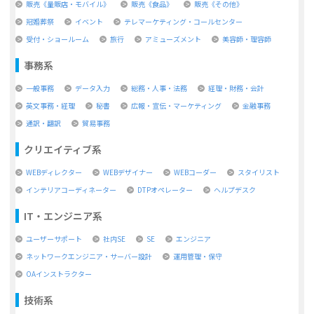
販売《量販店・モバイル》
販売《食品》
販売《その他》
冠婚葬祭
イベント
テレマーケティング・コールセンター
受付・ショールーム
旅行
アミューズメント
美容師・理容師
事務系
一般事務
データ入力
総務・人事・法務
経理・財務・会計
英文事務・経理
秘書
広報・宣伝・マーケティング
金融事務
通訳・翻訳
貿易事務
クリエイティブ系
WEBディレクター
WEBデザイナー
WEBコーダー
スタイリスト
インテリアコーディネーター
DTPオペレーター
ヘルプデスク
IT・エンジニア系
ユーザーサポート
社内SE
SE
エンジニア
ネットワークエンジニア・サーバー設計
運用管理・保守
OAインストラクター
技術系