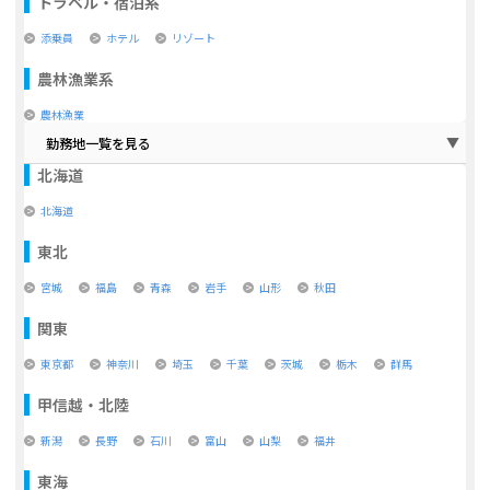
トラベル・宿泊系
添乗員
ホテル
リゾート
農林漁業系
農林漁業
勤務地一覧を見る
北海道
北海道
東北
宮城
福島
青森
岩手
山形
秋田
関東
東京都
神奈川
埼玉
千葉
茨城
栃木
群馬
甲信越・北陸
新潟
長野
石川
富山
山梨
福井
東海