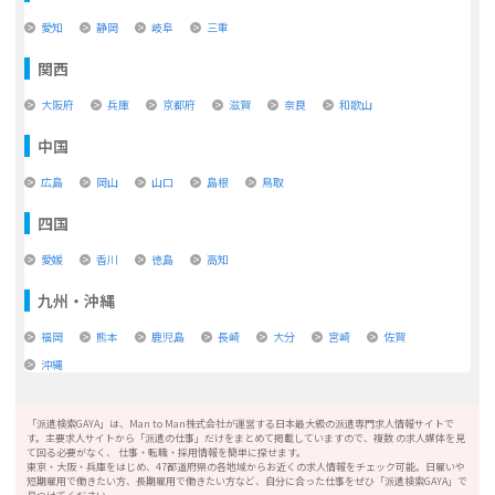
愛知
静岡
岐阜
三重
関西
大阪府
兵庫
京都府
滋賀
奈良
和歌山
中国
広島
岡山
山口
島根
鳥取
四国
愛媛
香川
徳島
高知
九州・沖縄
福岡
熊本
鹿児島
長崎
大分
宮崎
佐賀
沖縄
「派遣検索GAYA」は、Man to Man株式会社が運営する日本最大級の派遣専門求人情報サイトで
す。主要求人サイトから「派遣の仕事」だけをまとめて掲載していますので、複数 の求人媒体を見
て回る必要がなく、 仕事・転職・採用情報を簡単に探せます。
東京・大阪・兵庫をはじめ、47都道府県の各地域からお近くの求人情報をチェック可能。日雇いや
短期雇用で働きたい方、長期雇用で働きたい方など、自分に合った仕事をぜひ「派遣検索GAYA」で