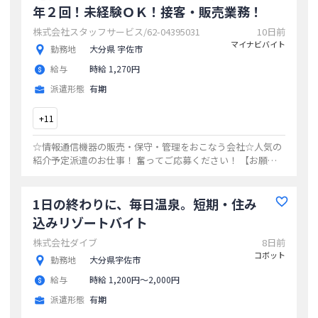
年２回！未経験ＯＫ！接客・販売業務！
株式会社スタッフサービス/62-04395031
10日前
マイナビバイト
勤務地
大分県 宇佐市
給与
時給 1,270円
派遣形態
有期
+
11
☆情報通信機器の販売・保守・管理をおこなう会社☆人気の
紹介予定派遣のお仕事！ 奮ってご応募ください！ 【お願い
したいお仕事の内容】 接客、 販売、 契約手続き、 現金預か
り、 電話応対などをお願いしま
...
1日の終わりに、毎日温泉。短期・住み
込みリゾートバイト
株式会社ダイブ
8日前
コボット
勤務地
大分県宇佐市
給与
時給 1,200円〜2,000円
派遣形態
有期