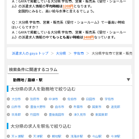
Ａ：GAYAで掲載している
大分県 宇佐市、営業・販売系《受付・ショールー
ム》
の派遣求人情報の
平均時給は
1203
円
となります。
全国的にみると、高い給与水準と言えるでしょう。
Ｑ：
大分県 宇佐市、営業・販売系《受付・ショールーム》
で一番高い時給
はいくらですか？
Ａ：GAYAで掲載している
大分県 宇佐市、営業・販売系《受付・ショールー
ム》
の派遣求人情報の中で
もっとも高い時給は
1400
円
なっています。
派遣求人の gaya トップ
大分県
宇佐市
大分県宇佐市で営業・販売系
検索条件に関連するコラム
勤務地 / 路線・駅
大分県
の求人を勤務地で絞り込む
大分市
別府市
中津市
佐伯市
日田市
宇佐市
臼杵市
豊後大野市
由布市
杵築市
国東市
速見郡
玖珠郡
竹田市
豊後高田市
津久見市
東国東郡
大分県
の求人を駅名で絞り込む
天ヶ瀬駅
天津駅
朝地駅
浅海井駅
今山駅
今津駅