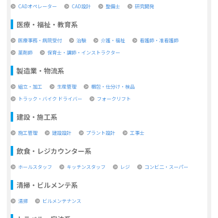
CADオペレーター
CAD設計
整備士
研究開発
医療・福祉・教育系
医療事務・病院受付
治験
介護・福祉
看護師・准看護師
薬剤師
保育士・講師・インストラクター
製造業・物流系
組立・加工
生産管理
梱包・仕分け・検品
トラック・バイク ドライバー
フォークリフト
建設・施工系
施工管理
建設設計
プラント設計
工事士
飲食・レジカウンター系
ホールスタッフ
キッチンスタッフ
レジ
コンビ二・スーパー
清掃・ビルメンテ系
清掃
ビルメンテナンス