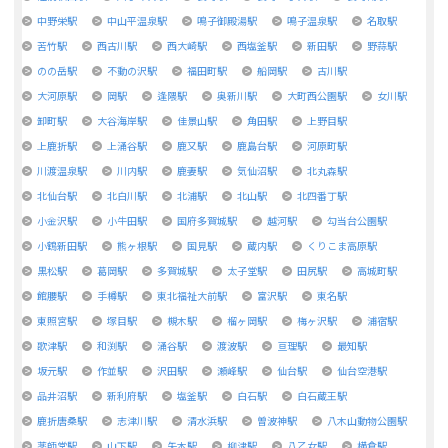
中野栄駅
中山平温泉駅
鳴子御殿湯駅
鳴子温泉駅
名取駅
苦竹駅
西古川駅
西大崎駅
西塩釜駅
新田駅
野蒜駅
のの岳駅
不動の沢駅
福田町駅
船岡駅
古川駅
大河原駅
岡駅
逢隈駅
奥新川駅
大町西公園駅
女川駅
卸町駅
大谷海岸駅
佳景山駅
角田駅
上野目駅
上鹿折駅
上涌谷駅
鹿又駅
鹿島台駅
河原町駅
川渡温泉駅
川内駅
鹿妻駅
気仙沼駅
北丸森駅
北仙台駅
北白川駅
北浦駅
北山駅
北四番丁駅
小金沢駅
小牛田駅
国府多賀城駅
越河駅
勾当台公園駅
小鶴新田駅
熊ヶ根駅
国見駅
蔵内駅
くりこま高原駅
黒松駅
葛岡駅
多賀城駅
太子堂駅
田尻駅
高城町駅
館腰駅
手樽駅
東北福祉大前駅
富沢駅
東名駅
東照宮駅
塚目駅
槻木駅
榴ヶ岡駅
梅ヶ沢駅
浦宿駅
歌津駅
和渕駅
涌谷駅
渡波駅
亘理駅
最知駅
坂元駅
作並駅
沢田駅
瀬峰駅
仙台駅
仙台空港駅
品井沼駅
新利府駅
塩釜駅
白石駅
白石蔵王駅
鹿折唐桑駅
志津川駅
清水浜駅
曽波神駅
八木山動物公園駅
薬師堂駅
山下駅
矢本駅
柳津駅
八乙女駅
横倉駅