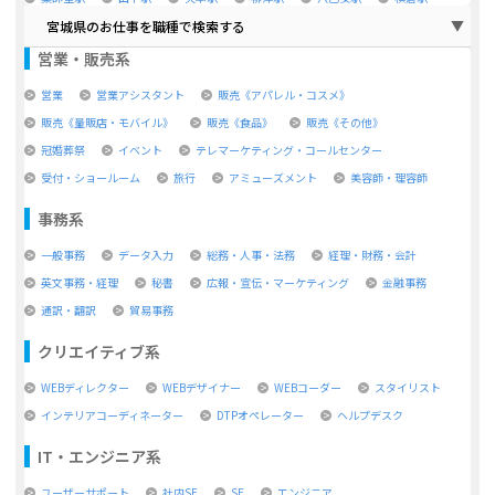
宮城県のお仕事を職種で検索する
営業・販売系
営業
営業アシスタント
販売《アパレル・コスメ》
販売《量販店・モバイル》
販売《食品》
販売《その他》
冠婚葬祭
イベント
テレマーケティング・コールセンター
受付・ショールーム
旅行
アミューズメント
美容師・理容師
事務系
一般事務
データ入力
総務・人事・法務
経理・財務・会計
英文事務・経理
秘書
広報・宣伝・マーケティング
金融事務
通訳・翻訳
貿易事務
クリエイティブ系
WEBディレクター
WEBデザイナー
WEBコーダー
スタイリスト
インテリアコーディネーター
DTPオペレーター
ヘルプデスク
IT・エンジニア系
ユーザーサポート
社内SE
SE
エンジニア