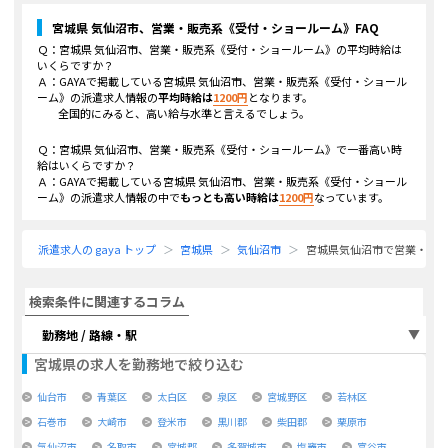
宮城県 気仙沼市、営業・販売系《受付・ショールーム》
FAQ
Ｑ：
宮城県 気仙沼市、営業・販売系《受付・ショールーム》
の平均時給は
いくらですか？
Ａ：GAYAで掲載している
宮城県 気仙沼市、営業・販売系《受付・ショール
ーム》
の派遣求人情報の
平均時給は
1200
円
となります。
全国的にみると、高い給与水準と言えるでしょう。
Ｑ：
宮城県 気仙沼市、営業・販売系《受付・ショールーム》
で一番高い時
給はいくらですか？
Ａ：GAYAで掲載している
宮城県 気仙沼市、営業・販売系《受付・ショール
ーム》
の派遣求人情報の中で
もっとも高い時給は
1200
円
なっています。
派遣求人の gaya トップ
宮城県
気仙沼市
宮城県気仙沼市で営業・販
検索条件に関連するコラム
勤務地 / 路線・駅
宮城県
の求人を勤務地で絞り込む
仙台市
青葉区
太白区
泉区
宮城野区
若林区
石巻市
大崎市
登米市
黒川郡
柴田郡
栗原市
気仙沼市
名取市
宮城郡
多賀城市
塩竈市
富谷市