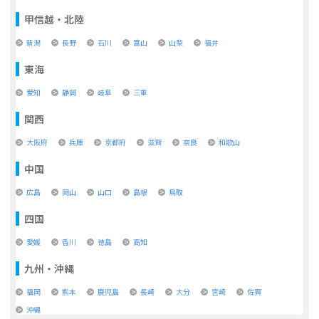
甲信越・北陸
新潟
長野
石川
富山
山梨
福井
東海
愛知
静岡
岐阜
三重
関西
大阪府
兵庫
京都府
滋賀
奈良
和歌山
中国
広島
岡山
山口
島根
鳥取
四国
愛媛
香川
徳島
高知
九州・沖縄
福岡
熊本
鹿児島
長崎
大分
宮崎
佐賀
沖縄