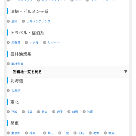
清掃・ビルメンテ系
清掃
ビルメンテナンス
トラベル・宿泊系
添乗員
ホテル
リゾート
農林漁業系
農林漁業
勤務地一覧を見る
北海道
北海道
東北
宮城
福島
青森
岩手
山形
秋田
関東
東京都
神奈川
埼玉
千葉
茨城
栃木
群馬