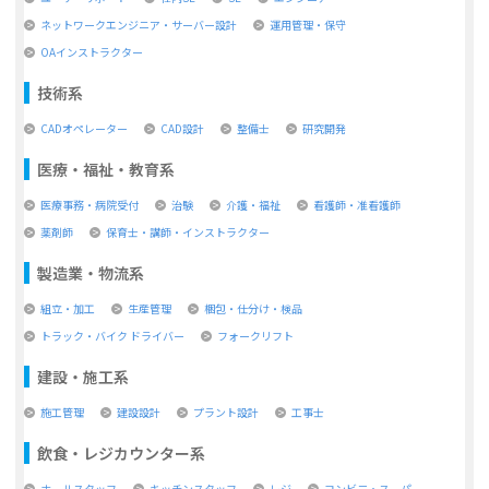
ネットワークエンジニア・サーバー設計
運用管理・保守
OAインストラクター
技術系
CADオペレーター
CAD設計
整備士
研究開発
医療・福祉・教育系
医療事務・病院受付
治験
介護・福祉
看護師・准看護師
薬剤師
保育士・講師・インストラクター
製造業・物流系
組立・加工
生産管理
梱包・仕分け・検品
トラック・バイク ドライバー
フォークリフト
建設・施工系
施工管理
建設設計
プラント設計
工事士
飲食・レジカウンター系
ホールスタッフ
キッチンスタッフ
レジ
コンビ二・スーパー