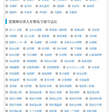
亘理郡
岩沼市
東松島市
遠田郡
白石市
加美郡
角田市
本吉郡
伊具郡
刈田郡
牡鹿郡
宮城県
の求人を駅名で絞り込む
あぶくま駅
あおば通駅
青葉通一番町駅
青葉山駅
荒井駅
有壁駅
旭ヶ丘駅
愛宕駅
愛宕橋駅
愛子駅
池月駅
国際センター駅
石越駅
石巻駅
石巻あゆみ野駅
五橋駅
岩出山駅
岩切駅
岩沼駅
泉中央駅
下馬駅
台原駅
前谷地駅
万石浦駅
丸森駅
松岩駅
松島駅
松島海岸駅
松山町駅
南角田駅
南気仙沼駅
南仙台駅
御岳堂駅
美田園駅
宮城野通駅
宮城野原駅
杜せきのした駅
本吉駅
浜吉田駅
蛇田駅
東船岡駅
東大崎駅
東仙台駅
東塩釜駅
東白石駅
東矢本駅
広瀬通駅
本塩釜駅
連坊駅
利府駅
陸前赤井駅
陸前浜田駅
陸前原ノ町駅
陸前階上駅
陸前稲井駅
陸前小泉駅
陸前港駅
陸前落合駅
陸前小野駅
陸前大塚駅
陸前山王駅
陸前白沢駅
陸前高砂駅
陸前戸倉駅
陸前富山駅
陸前豊里駅
陸前谷地駅
陸前山下駅
陸前横山駅
六丁の目駅
長町駅
長町一丁目駅
長町南駅