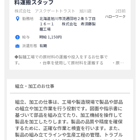
料運搬スタッフ
株式会社 アスクゲートトラスト 旭川店
2日前
ハローワーク
勤務地
北海道旭川市流通団地２条５丁目
１６ー１ 株式会社 寿須藤製
麺工場
給与
時給 1,150円
派遣形態
有期
◆製麺工場での原材料の運搬や投入をするお仕事で
す。 ・台車を使用して原材料を運搬する ・原材
料を製麺機械へ投入する（重さ２５キロ） ※雇用期間
内２カ月毎に原則更新あり ※未経験の方でも丁寧な指導
があるので安心して勤務できます。 「変更範囲：変更
組立・加工
のお仕事
なし」
...
組立、加工の仕事は、工場や製造現場で製品や部品
の組立や加工作業を行う役割です。図面や指示書に
基づいて部品を組み立てたり、加工機械を操作して
製品を加工したりします。製品の品質や精度を確保
するために、正確な作業と検査を行います。また、
製品の組み立てラインや生産工程の管理、トラブル