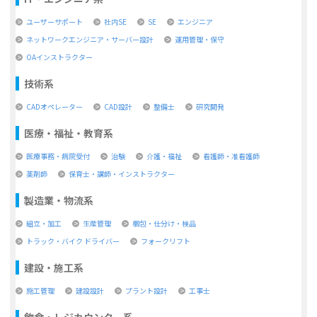
ユーザーサポート
社内SE
SE
エンジニア
ネットワークエンジニア・サーバー設計
運用管理・保守
OAインストラクター
技術系
CADオペレーター
CAD設計
整備士
研究開発
医療・福祉・教育系
医療事務・病院受付
治験
介護・福祉
看護師・准看護師
薬剤師
保育士・講師・インストラクター
製造業・物流系
組立・加工
生産管理
梱包・仕分け・検品
トラック・バイク ドライバー
フォークリフト
建設・施工系
施工管理
建設設計
プラント設計
工事士
飲食・レジカウンター系