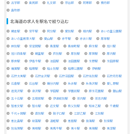
古宇郡
奥尻郡
礼文郡
宗谷郡
阿寒郡
積丹郡
島牧郡
北海道
の求人を駅名で絞り込む
網走駅
安平駅
阿分駅
愛別駅
相内駅
あいの里公園駅
あいの里教育大駅
愛山駅
赤平駅
赤井川駅
厚岸駅
姉別駅
安足間駅
青葉駅
青柳町駅
麻生駅
旭川駅
旭川四条駅
朝里駅
芦別駅
厚別駅
厚賀駅
厚内駅
厚床駅
伊香牛駅
池田駅
池田園駅
生野駅
生田原駅
幾寅駅
稲穂駅
稲士別駅
稲積公園駅
伊納駅
石狩太美駅
石狩金沢駅
石狩沼田駅
石狩当別駅
石狩月形駅
石倉駅
石谷駅
磯分内駅
糸井駅
糸魚沢駅
愛し野駅
岩見沢駅
泉沢駅
学田駅
学園前駅
原生花園駅
銀山駅
五十石駅
五稜郭駅
伊達紋別駅
茶内駅
茶志内駅
智恵文駅
智北駅
近文駅
秩父別駅
知来乙駅
千歳駅
千代ヶ岡駅
直別駅
銚子口駅
江部乙駅
江別駅
恵比島駅
絵笛駅
遠軽駅
恵庭駅
抜海駅
別保駅
別当賀駅
美唄駅
美馬牛駅
美々駅
美瑛駅
美深駅