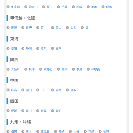
東京都
神奈川
埼玉
千葉
茨城
栃木
群馬
甲信越・北陸
新潟
長野
石川
富山
山梨
福井
東海
愛知
静岡
岐阜
三重
関西
大阪府
兵庫
京都府
滋賀
奈良
和歌山
中国
広島
岡山
山口
島根
鳥取
四国
愛媛
香川
徳島
高知
九州・沖縄
福岡
熊本
鹿児島
長崎
大分
宮崎
佐賀