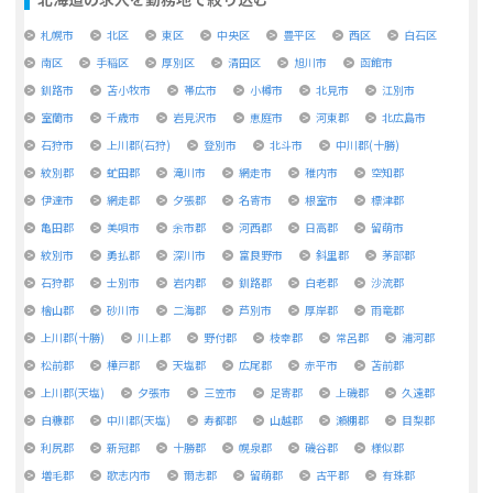
札幌市
北区
東区
中央区
豊平区
西区
白石区
南区
手稲区
厚別区
清田区
旭川市
函館市
釧路市
苫小牧市
帯広市
小樽市
北見市
江別市
室蘭市
千歳市
岩見沢市
恵庭市
河東郡
北広島市
石狩市
上川郡(石狩)
登別市
北斗市
中川郡(十勝)
紋別郡
虻田郡
滝川市
網走市
稚内市
空知郡
伊達市
網走郡
夕張郡
名寄市
根室市
標津郡
亀田郡
美唄市
余市郡
河西郡
日高郡
留萌市
紋別市
勇払郡
深川市
富良野市
斜里郡
茅部郡
石狩郡
士別市
岩内郡
釧路郡
白老郡
沙流郡
檜山郡
砂川市
二海郡
芦別市
厚岸郡
雨竜郡
上川郡(十勝)
川上郡
野付郡
枝幸郡
常呂郡
浦河郡
松前郡
樺戸郡
天塩郡
広尾郡
赤平市
苫前郡
上川郡(天塩)
夕張市
三笠市
足寄郡
上磯郡
久遠郡
白糠郡
中川郡(天塩)
寿都郡
山越郡
瀬棚郡
目梨郡
利尻郡
新冠郡
十勝郡
幌泉郡
磯谷郡
様似郡
増毛郡
歌志内市
爾志郡
留萌郡
古平郡
有珠郡