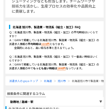
シューティングなども担当します。チームワークや
技術力を活かし、生産プロセスの効率化や品質向上
に貢献します。
北海道 旭川市、製造業・物流系《組立・加工》
FAQ
Ｑ：
北海道 旭川市、製造業・物流系《組立・加工》
の平均時給はいくらで
すか？
Ａ：GAYAで掲載している
北海道 旭川市、製造業・物流系《組立・加工》
の
派遣求人情報の
平均時給は
1222
円
となります。
全国的にみると、高い給与水準と言えるでしょう。
Ｑ：
北海道 旭川市、製造業・物流系《組立・加工》
で一番高い時給はいく
らですか？
Ａ：GAYAで掲載している
北海道 旭川市、製造業・物流系《組立・加工》
の
派遣求人情報の中で
もっとも高い時給は
1800
円
なっています。
派遣求人の gaya トップ
北海道
旭川市
北海道旭川市で製造業・物流
検索条件に関連するコラム
勤務地 / 路線・駅
北海道
の求人を勤務地で絞り込む