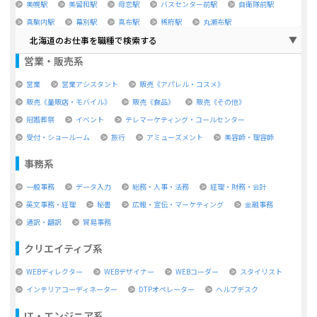
美幌駅
美留和駅
母恋駅
バスセンター前駅
自衛隊前駅
真駒内駅
幕別駅
真布駅
稀府駅
丸瀬布駅
北海道のお仕事を職種で検索する
営業・販売系
営業
営業アシスタント
販売《アパレル・コスメ》
販売《量販店・モバイル》
販売《食品》
販売《その他》
冠婚葬祭
イベント
テレマーケティング・コールセンター
受付・ショールーム
旅行
アミューズメント
美容師・理容師
事務系
一般事務
データ入力
総務・人事・法務
経理・財務・会計
英文事務・経理
秘書
広報・宣伝・マーケティング
金融事務
通訳・翻訳
貿易事務
クリエイティブ系
WEBディレクター
WEBデザイナー
WEBコーダー
スタイリスト
インテリアコーディネーター
DTPオペレーター
ヘルプデスク
IT・エンジニア系