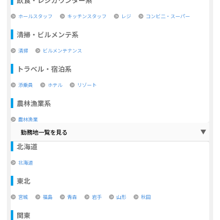
ホールスタッフ
キッチンスタッフ
レジ
コンビ二・スーパー
清掃・ビルメンテ系
清掃
ビルメンテナンス
トラベル・宿泊系
添乗員
ホテル
リゾート
農林漁業系
農林漁業
勤務地一覧を見る
北海道
北海道
東北
宮城
福島
青森
岩手
山形
秋田
関東