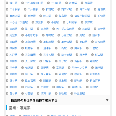
浪江駅
七ヶ岳登山口駅
七日町駅
夏井駅
根岸駅
二本松駅
二井田駅
新鶴駅
西若松駅
日立木駅
庭坂駅
野木沢駅
野沢駅
藤田駅
福島駅
福島学院前駅
船引駅
ふるさと公園駅
双葉駅
小高駅
小川郷駅
荻野駅
大越駅
笈川駅
大泉駅
大川ダム公園駅
翁島駅
大野駅
尾登駅
小野新町駅
卸町駅
小塩江駅
兜駅
鏡石駅
貝田駅
上保原駅
上松川駅
上野尻駅
要田駅
金谷川駅
神俣駅
鹿島駅
川辺沖駅
川桁駅
川東駅
川前駅
木戸駅
喜久田駅
喜多方駅
駒ヶ嶺駅
桑折駅
郡山駅
草野駅
久田野駅
只見駅
高子駅
滝谷駅
竜田駅
塔寺駅
徳沢駅
富野駅
富岡駅
塔のへつり駅
姥堂駅
内郷駅
植田駅
夜ノ森駅
若宮駅
桜水駅
笹木野駅
笹谷駅
里白石駅
関都駅
瀬上駅
新地駅
新白河駅
塩川駅
白河駅
白坂駅
相馬駅
曽根田駅
末続駅
菅谷駅
杉田駅
須賀川駅
矢吹駅
弥五島駅
福島県のお仕事を職種で検索する
営業・販売系