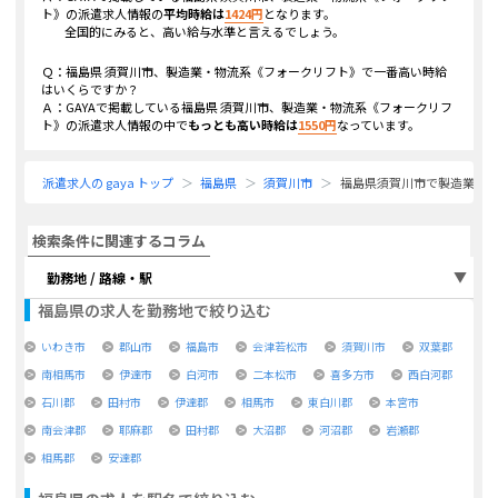
ト》
の派遣求人情報の
平均時給は
1424
円
となります。
全国的にみると、高い給与水準と言えるでしょう。
Ｑ：
福島県 須賀川市、製造業・物流系《フォークリフト》
で一番高い時給
はいくらですか？
Ａ：GAYAで掲載している
福島県 須賀川市、製造業・物流系《フォークリフ
ト》
の派遣求人情報の中で
もっとも高い時給は
1550
円
なっています。
派遣求人の gaya トップ
福島県
須賀川市
福島県須賀川市で製造業・
検索条件に関連するコラム
勤務地 / 路線・駅
福島県
の求人を勤務地で絞り込む
いわき市
郡山市
福島市
会津若松市
須賀川市
双葉郡
南相馬市
伊達市
白河市
二本松市
喜多方市
西白河郡
石川郡
田村市
伊達郡
相馬市
東白川郡
本宮市
南会津郡
耶麻郡
田村郡
大沼郡
河沼郡
岩瀬郡
相馬郡
安達郡