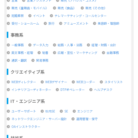
営業
営業アシスタント
販売《アパレル・コスメ》
販売《量販店・モバイル》
販売《食品》
販売《その他》
冠婚葬祭
イベント
テレマーケティング・コールセンター
受付・ショールーム
旅行
アミューズメント
美容師・理容師
事務系
一般事務
データ入力
総務・人事・法務
経理・財務・会計
英文事務・経理
秘書
広報・宣伝・マーケティング
金融事務
通訳・翻訳
貿易事務
クリエイティブ系
WEBディレクター
WEBデザイナー
WEBコーダー
スタイリスト
インテリアコーディネーター
DTPオペレーター
ヘルプデスク
IT・エンジニア系
ユーザーサポート
社内SE
SE
エンジニア
ネットワークエンジニア・サーバー設計
運用管理・保守
OAインストラクター
技術系