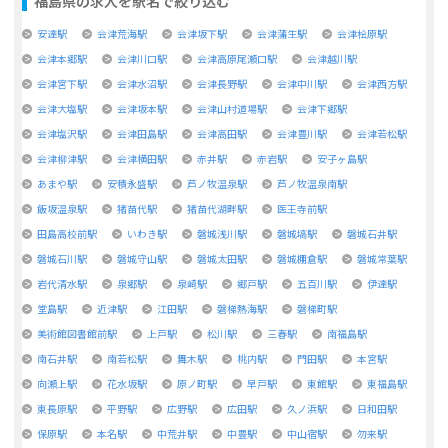
福島県
の求人を駅名で絞り込む
安達駅
会津荒海駅
会津坂下駅
会津蒲生駅
会津桧原駅
会津本郷駅
会津川口駅
会津高原尾瀬口駅
会津越川駅
会津宮下駅
会津水沼駅
会津長野駅
会津中川駅
会津西方駅
会津大塩駅
会津坂本駅
会津山村道場駅
会津下郷駅
会津塩沢駅
会津田島駅
会津高田駅
会津豊川駅
会津若松駅
会津柳津駅
会津横田駅
赤井駅
赤岩駅
安子ヶ島駅
あまや駅
安積永盛駅
芦ノ牧温泉駅
芦ノ牧温泉南駅
飯坂温泉駅
猪苗代駅
猪苗代湖畔駅
医王寺前駅
田島高校前駅
いわき駅
磐城浅川駅
磐城塙駅
磐城石井駅
磐城石川駅
磐城守山駅
磐城太田駅
磐城棚倉駅
磐城常葉駅
岩代清水駅
泉郷駅
泉崎駅
郷戸駅
五百川駅
伊達駅
堂島駅
近津駅
江田駅
磐梯熱海駅
磐梯町駅
美術館図書館前駅
上戸駅
松川駅
三春駅
南福島駅
南石井駅
南若松駅
舞木駅
桃内駅
門田駅
本宮駅
向瀬上駅
花水坂駅
原ノ町駅
早戸駅
東館駅
東福島駅
東長原駅
平野駅
広野駅
広田駅
久ノ浜駅
日和田駅
保原駅
本名駅
中荒井駅
中豊駅
中山宿駅
勿来駅