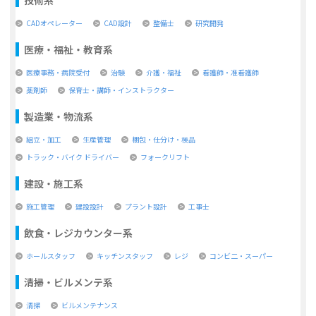
CADオペレーター
CAD設計
整備士
研究開発
医療・福祉・教育系
医療事務・病院受付
治験
介護・福祉
看護師・准看護師
薬剤師
保育士・講師・インストラクター
製造業・物流系
組立・加工
生産管理
梱包・仕分け・検品
トラック・バイク ドライバー
フォークリフト
建設・施工系
施工管理
建設設計
プラント設計
工事士
飲食・レジカウンター系
ホールスタッフ
キッチンスタッフ
レジ
コンビ二・スーパー
清掃・ビルメンテ系
清掃
ビルメンテナンス