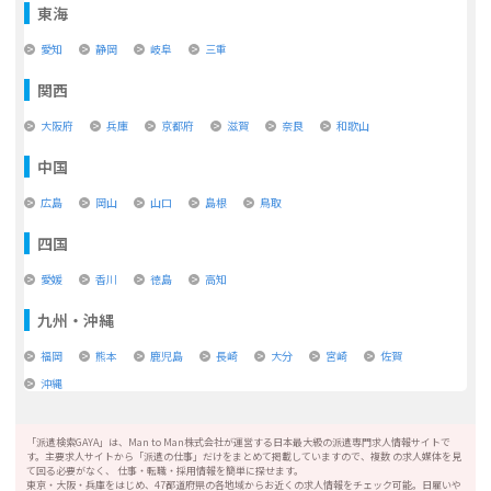
東海
愛知
静岡
岐阜
三重
関西
大阪府
兵庫
京都府
滋賀
奈良
和歌山
中国
広島
岡山
山口
島根
鳥取
四国
愛媛
香川
徳島
高知
九州・沖縄
福岡
熊本
鹿児島
長崎
大分
宮崎
佐賀
沖縄
「派遣検索GAYA」は、Man to Man株式会社が運営する日本最大級の派遣専門求人情報サイトで
す。主要求人サイトから「派遣の仕事」だけをまとめて掲載していますので、複数 の求人媒体を見
て回る必要がなく、 仕事・転職・採用情報を簡単に探せます。
東京・大阪・兵庫をはじめ、47都道府県の各地域からお近くの求人情報をチェック可能。日雇いや