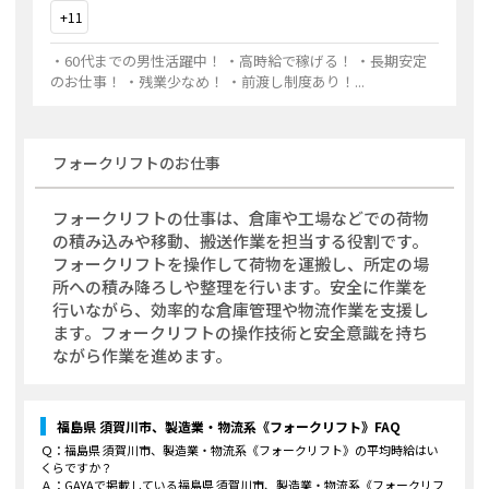
+
11
・60代までの男性活躍中！ ・高時給で稼げる！ ・長期安定
のお仕事！ ・残業少なめ！ ・前渡し制度あり！
...
フォークリフト
のお仕事
フォークリフトの仕事は、倉庫や工場などでの荷物
の積み込みや移動、搬送作業を担当する役割です。
フォークリフトを操作して荷物を運搬し、所定の場
所への積み降ろしや整理を行います。安全に作業を
行いながら、効率的な倉庫管理や物流作業を支援し
ます。フォークリフトの操作技術と安全意識を持ち
ながら作業を進めます。
福島県 須賀川市、製造業・物流系《フォークリフト》
FAQ
Ｑ：
福島県 須賀川市、製造業・物流系《フォークリフト》
の平均時給はい
くらですか？
Ａ：GAYAで掲載している
福島県 須賀川市、製造業・物流系《フォークリフ