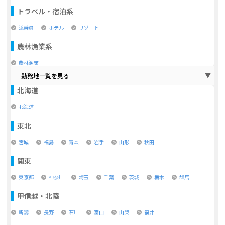
トラベル・宿泊系
添乗員
ホテル
リゾート
農林漁業系
農林漁業
勤務地一覧を見る
北海道
北海道
東北
宮城
福島
青森
岩手
山形
秋田
関東
東京都
神奈川
埼玉
千葉
茨城
栃木
群馬
甲信越・北陸
新潟
長野
石川
富山
山梨
福井