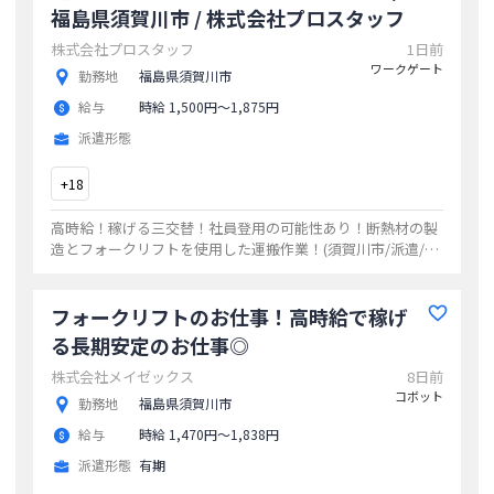
福島県須賀川市 / 株式会社プロスタッフ
株式会社プロスタッフ
1日前
ワークゲート
勤務地
福島県須賀川市
給与
時給 1,500円〜1,875円
派遣形態
+
18
高時給！稼げる三交替！社員登用の可能性あり！断熱材の製
造とフォークリフトを使用した運搬作業！(須賀川市/派遣/時
給1500)
...
フォークリフトのお仕事！高時給で稼げ
る長期安定のお仕事◎
株式会社メイゼックス
8日前
コボット
勤務地
福島県須賀川市
給与
時給 1,470円〜1,838円
派遣形態
有期