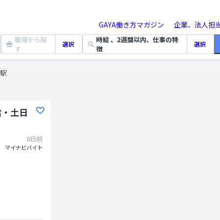
GAYA働き方マガジン
企業、法人担
職種から探
時給 、2週間以内、仕事の特
選択
選択
す
徴
郡駅
給・土日
8日前
マイナビバイト