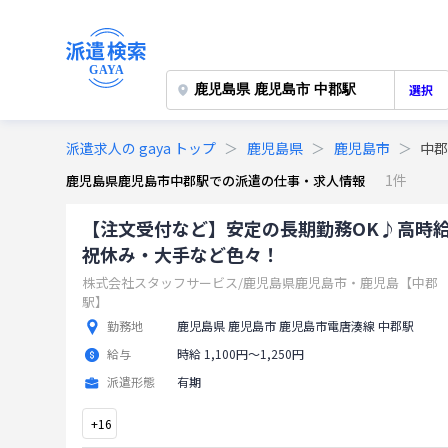
選択
派遣求人の gaya トップ
鹿児島県
鹿児島市
中
1件
鹿児島県鹿児島市中郡駅での派遣の仕事・求人情報
【注文受付など】安定の長期勤務OK♪高時
祝休み・大手など色々！
株式会社スタッフサービス/鹿児島県鹿児島市・鹿児島【中郡
駅】
勤務地
鹿児島県 鹿児島市 鹿児島市電唐湊線 中郡駅
給与
時給 1,100円〜1,250円
派遣形態
有期
+
16