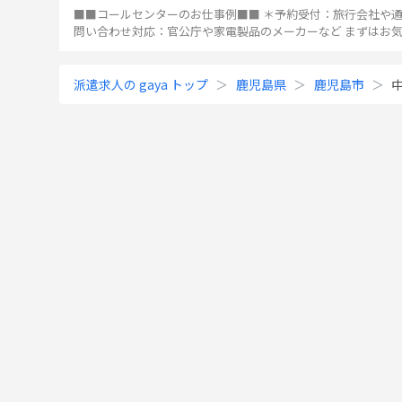
■■コールセンターのお仕事例■■ ＊予約受付：旅行会社や通
問い合わせ対応：官公庁や家電製品のメーカーなど まずはお気軽に「応募」
ボタンから、ご応募を♪
...
派遣求人の gaya トップ
鹿児島県
鹿児島市