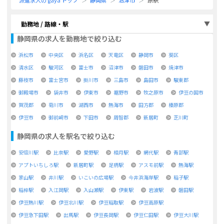
派遣求人の gaya トップ
静岡県
沼津市
原駅
勤務地 / 路線・駅
静岡県
の求人を勤務地で絞り込む
浜松市
中央区
浜名区
天竜区
静岡市
葵区
清水区
駿河区
富士市
沼津市
磐田市
焼津市
藤枝市
富士宮市
掛川市
三島市
島田市
駿東郡
御殿場市
袋井市
伊東市
裾野市
牧之原市
伊豆の国市
賀茂郡
菊川市
湖西市
熱海市
田方郡
榛原郡
伊豆市
御前崎市
下田市
周智郡
新居町
芝川町
静岡県
の求人を駅名で絞り込む
安倍川駅
比奈駅
愛野駅
相月駅
網代駅
青部駅
アプトいちしろ駅
新居町駅
足柄駅
アスモ前駅
熱海駅
家山駅
井川駅
いこいの広場駅
今井浜海岸駅
稲子駅
稲梓駅
入江岡駅
入山瀬駅
伊東駅
岩波駅
磐田駅
伊豆熱川駅
伊豆北川駅
伊豆稲取駅
伊豆高原駅
伊豆急下田駅
出馬駅
伊豆長岡駅
伊豆仁田駅
伊豆大川駅