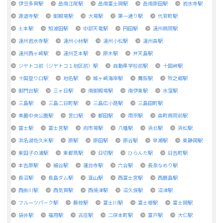
伊豆多賀駅
岳南江尾駅
岳南富士岡駅
岳南原田駅
岩水寺駅
源道寺駅
御殿場駅
大場駅
第一通り駅
代官町駅
土本駅
知波田駅
中部天竜駅
円田駅
遠州病院駅
遠州岩水寺駅
遠州小林駅
遠州小松駅
遠州森駅
遠州西ヶ崎駅
遠州芝本駅
原木駅
弁天島駅
ジヤトコ前（ジヤトコ１地区前）駅
自動車学校前駅
十国峠駅
十国登り口駅
地名駅
城ヶ崎海岸駅
舞阪駅
牧之郷駅
御門台駅
三ヶ日駅
南御殿場駅
南伊東駅
水窪駅
三島駅
三島二日町駅
三島広小路駅
三島田町駅
美薗中央公園駅
宮口駅
都田駅
用宗駅
森町病院前駅
富士駅
富士宮駅
向市場駅
八幡駅
浜北駅
浜松駅
浜名湖佐久米駅
原駅
原田駅
原谷駅
早瀬駅
東静岡駅
東田子の浦駅
東都筑駅
日切駅
ひらんだ駅
日吉町駅
本吉原駅
細谷駅
蓮台寺駅
六合駅
長泉なめり駅
長沼駅
長島ダム駅
韮山駅
西富士宮駅
西鹿島駅
西掛川駅
西気賀駅
西焼津駅
沼久保駅
沼津駅
フルーツパーク駅
藤枝駅
富士川駅
富士根駅
富士岡駅
袋井駅
福用駅
古庄駅
二俣本町駅
富戸駅
大仁駅