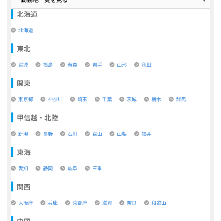
北海道
北海道
東北
宮城
福島
青森
岩手
山形
秋田
関東
東京都
神奈川
埼玉
千葉
茨城
栃木
群馬
甲信越・北陸
新潟
長野
石川
富山
山梨
福井
東海
愛知
静岡
岐阜
三重
関西
大阪府
兵庫
京都府
滋賀
奈良
和歌山
中国