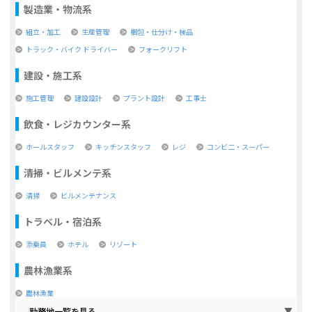
製造業・物流系
組立・加工
生産管理
梱包・仕分け・検品
トラック・バイク ドライバー
フォークリフト
建設・施工系
施工管理
建設設計
プラント設計
工事士
飲食・レジカウンター系
ホールスタッフ
キッチンスタッフ
レジ
コンビ二・スーパー
清掃・ビルメンテ系
清掃
ビルメンテナンス
トラベル・宿泊系
添乗員
ホテル
リゾート
農林漁業系
農林漁業
勤務地一覧を見る