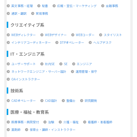
英文事務・経理
秘書
広報・宣伝・マーケティング
金融事務
通訳・翻訳
貿易事務
クリエイティブ系
WEBディレクター
WEBデザイナー
WEBコーダー
スタイリスト
インテリアコーディネーター
DTPオペレーター
ヘルプデスク
IT・エンジニア系
ユーザーサポート
社内SE
SE
エンジニア
ネットワークエンジニア・サーバー設計
運用管理・保守
OAインストラクター
技術系
CADオペレーター
CAD設計
整備士
研究開発
医療・福祉・教育系
医療事務・病院受付
治験
介護・福祉
看護師・准看護師
薬剤師
保育士・講師・インストラクター