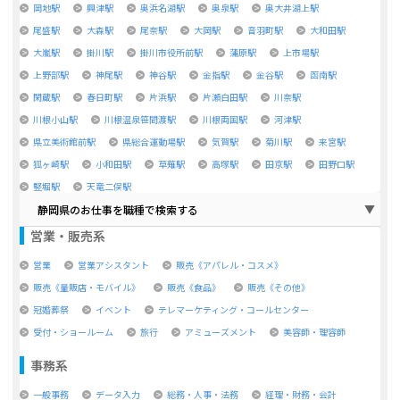
岡地駅
興津駅
奥浜名湖駅
奥泉駅
奥大井湖上駅
尾盛駅
大森駅
尾奈駅
大岡駅
音羽町駅
大和田駅
大嵐駅
掛川駅
掛川市役所前駅
蒲原駅
上市場駅
上野部駅
神尾駅
神谷駅
金指駅
金谷駅
函南駅
閑蔵駅
春日町駅
片浜駅
片瀬白田駅
川奈駅
川根小山駅
川根温泉笹間渡駅
川根両国駅
河津駅
県立美術館前駅
県総合運動場駅
気賀駅
菊川駅
来宮駅
狐ヶ崎駅
小和田駅
草薙駅
高塚駅
田京駅
田野口駅
竪堀駅
天竜二俣駅
静岡県のお仕事を職種で検索する
営業・販売系
営業
営業アシスタント
販売《アパレル・コスメ》
販売《量販店・モバイル》
販売《食品》
販売《その他》
冠婚葬祭
イベント
テレマーケティング・コールセンター
受付・ショールーム
旅行
アミューズメント
美容師・理容師
事務系
一般事務
データ入力
総務・人事・法務
経理・財務・会計