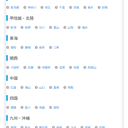
東京都
神奈川
埼玉
千葉
茨城
栃木
群馬
甲信越・北陸
新潟
長野
石川
富山
山梨
福井
東海
愛知
静岡
岐阜
三重
関西
大阪府
兵庫
京都府
滋賀
奈良
和歌山
中国
広島
岡山
山口
島根
鳥取
四国
愛媛
香川
徳島
高知
九州・沖縄
福岡
熊本
鹿児島
長崎
大分
宮崎
佐賀