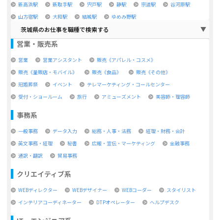
新高浜駅
新取手駅
宍戸駅
静駅
宗道駅
谷河原駅
山方宿駅
大和駅
結城駅
ゆめみ野駅
茨城県のお仕事を職種で検索する
営業・販売系
営業
営業アシスタント
販売《アパレル・コスメ》
販売《量販店・モバイル》
販売《食品》
販売《その他》
冠婚葬祭
イベント
テレマーケティング・コールセンター
受付・ショールーム
旅行
アミューズメント
美容師・理容師
事務系
一般事務
データ入力
総務・人事・法務
経理・財務・会計
英文事務・経理
秘書
広報・宣伝・マーケティング
金融事務
通訳・翻訳
貿易事務
クリエイティブ系
WEBディレクター
WEBデザイナー
WEBコーダー
スタイリスト
インテリアコーディネーター
DTPオペレーター
ヘルプデスク