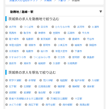
派遣求人の gaya トップ
茨城県
下妻市
宗道駅
勤務地 / 路線・駅
茨城県
の求人を勤務地で絞り込む
水戸市
つくば市
日立市
ひたちなか市
古河市
土浦市
筑西市
取手市
神栖市
笠間市
石岡市
牛久市
龍ケ崎市
稲敷郡
東茨城郡
常総市
鹿嶋市
守谷市
常陸太田市
坂東市
那珂市
小美玉市
結城市
鉾田市
北茨城市
稲敷市
桜川市
常陸大宮市
下妻市
かすみがうら市
つくばみらい市
行方市
那珂郡
猿島郡
高萩市
潮来市
結城郡
久慈郡
北相馬郡
茨城県
の求人を駅名で絞り込む
阿字ケ浦駅
赤塚駅
荒川沖駅
稲田駅
稲戸井駅
入地駅
石下駅
石岡駅
石岡南台駅
磯原駅
磯崎駅
潮来駅
岩間駅
岩瀬駅
後台駅
大宝駅
長者ケ浜潮騒はまなす公園前駅
万博記念公園駅
十王駅
みどりの駅
南石下駅
南守谷駅
南中郷駅
南酒出駅