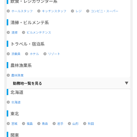
飲食・レジカウンター系
ホールスタッフ
キッチンスタッフ
レジ
コンビ二・スーパー
清掃・ビルメンテ系
清掃
ビルメンテナンス
トラベル・宿泊系
添乗員
ホテル
リゾート
農林漁業系
農林漁業
勤務地一覧を見る
北海道
北海道
東北
宮城
福島
青森
岩手
山形
秋田
関東