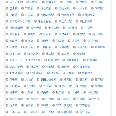
みらい平駅
水戸駅
水海道駅
三妻駅
宮脇駅
守谷駅
羽黒駅
羽鳥駅
東水戸駅
東結城駅
ひぐち駅
涸沼駅
平磯駅
日立駅
常陸青柳駅
常陸大子駅
常陸鴻巣駅
ひたち野うしく駅
常陸大宮駅
常陸太田駅
常陸多賀駅
常陸津田駅
竜ケ崎駅
中舟生駅
那珂湊駅
中根駅
中菅谷駅
中妻駅
新治駅
西取手駅
延方駅
野上原駅
額田駅
藤代駅
福原駅
袋田駅
大洗駅
小木津駅
大甕駅
折本駅
小田林駅
大田郷駅
大津港駅
偕楽園駅
上小川駅
上菅谷駅
神立駅
金上駅
笠間駅
鹿島サッカースタジアム駅
鹿島旭駅
鹿島神宮駅
鹿島灘駅
鹿島大野駅
勝田駅
河合駅
川島駅
研究学園駅
北水海道駅
北浦湖畔駅
古河駅
小絹駅
荒野台駅
黒子駅
大洋駅
高田の鉄橋駅
高萩駅
高浜駅
玉戸駅
玉川村駅
玉村駅
寺原駅
騰波ノ江駅
戸頭駅
東海駅
徳宿駅
友部駅
殿山駅
取手駅
土浦駅
つくば駅
筑波山頂駅
常澄駅
内原駅
瓜連駅
牛久駅
西金駅
佐貫駅
佐和駅
下館駅
下館二高前駅
下野宮駅
下小川駅
下菅谷駅
下妻駅
新鉾田駅
新守谷駅