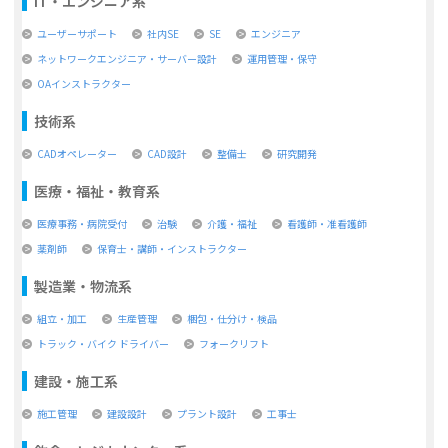
IT・エンジニア系
ユーザーサポート
社内SE
SE
エンジニア
ネットワークエンジニア・サーバー設計
運用管理・保守
OAインストラクター
技術系
CADオペレーター
CAD設計
整備士
研究開発
医療・福祉・教育系
医療事務・病院受付
治験
介護・福祉
看護師・准看護師
薬剤師
保育士・講師・インストラクター
製造業・物流系
組立・加工
生産管理
梱包・仕分け・検品
トラック・バイク ドライバー
フォークリフト
建設・施工系
施工管理
建設設計
プラント設計
工事士