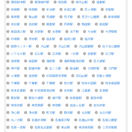
愛知御津駅
愛環梅坪駅
相見駅
相生山駅
逢妻駅
味鋺駅
味岡駅
赤池駅
赤岩口駅
尼ヶ坂駅
安城駅
青塚駅
青山駅
荒畑駅
荒子駅
荒子川公園駅
新瑞橋駅
有松駅
旭前駅
朝倉駅
芦原駅
熱田駅
東田駅
東田坂上駅
井原駅
池場駅
池下駅
今池駅
今伊勢駅
印場駅
伊奈駅
稲永駅
稲荷口駅
稲沢駅
国際センター駅
犬山駅
犬山口駅
犬山遊園駅
杁ケ池公園駅
いりなか駅
石仏駅
石浜駅
一社駅
岩倉駅
石刀駅
岩塚駅
楽田駅
蒲郡駅
蒲郡競艇場前駅
芸大通駅
神戸駅
御器所駅
五ノ三駅
御油駅
大同町駅
大門駅
土橋駅
道徳駅
中部国際空港駅
茶臼山駅
茶屋ヶ坂駅
千種駅
千種駅
千種駅
知立駅
知多半田駅
知多奥田駅
知多武豊駅
中京競馬場前駅
永和駅
江島駅
永覚駅
駅前駅
駅前大通駅
榎戸駅
枇杷島駅
甚目寺駅
神宮前駅
神宮西駅
神領駅
自由ヶ丘駅
定光寺駅
浄心駅
浄水駅
町方駅
間内駅
丸渕駅
丸の内駅
丸ノ内駅
名電赤坂駅
名電長沢駅
名電山中駅
名城公園駅
名鉄一宮駅
名鉄名古屋駅
美合駅
美浜緑苑駅
三河安城駅