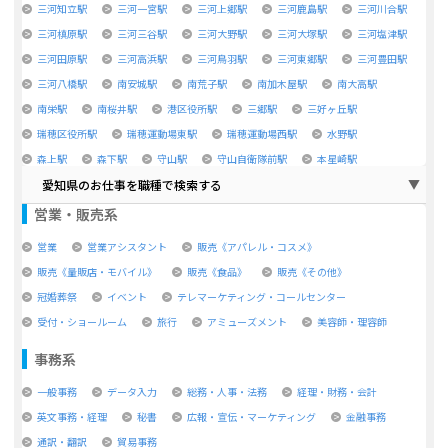
三河知立駅
三河一宮駅
三河上郷駅
三河鹿島駅
三河川合駅
三河槙原駅
三河三谷駅
三河大野駅
三河大塚駅
三河塩津駅
三河田原駅
三河高浜駅
三河鳥羽駅
三河東郷駅
三河豊田駅
三河八橋駅
南安城駅
南荒子駅
南加木屋駅
南大高駅
南栄駅
南桜井駅
港区役所駅
三郷駅
三好ヶ丘駅
瑞穂区役所駅
瑞穂運動場東駅
瑞穂運動場西駅
水野駅
森上駅
森下駅
守山駅
守山自衛隊前駅
本星崎駅
愛知県のお仕事を職種で検索する
営業・販売系
営業
営業アシスタント
販売《アパレル・コスメ》
販売《量販店・モバイル》
販売《食品》
販売《その他》
冠婚葬祭
イベント
テレマーケティング・コールセンター
受付・ショールーム
旅行
アミューズメント
美容師・理容師
事務系
一般事務
データ入力
総務・人事・法務
経理・財務・会計
英文事務・経理
秘書
広報・宣伝・マーケティング
金融事務
通訳・翻訳
貿易事務