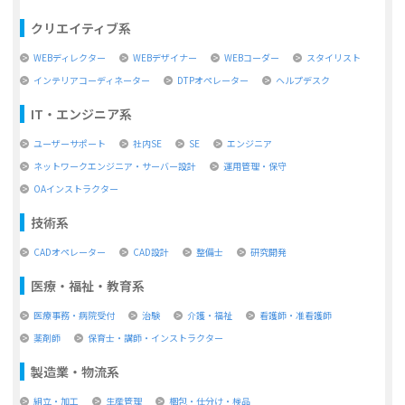
クリエイティブ系
WEBディレクター
WEBデザイナー
WEBコーダー
スタイリスト
インテリアコーディネーター
DTPオペレーター
ヘルプデスク
IT・エンジニア系
ユーザーサポート
社内SE
SE
エンジニア
ネットワークエンジニア・サーバー設計
運用管理・保守
OAインストラクター
技術系
CADオペレーター
CAD設計
整備士
研究開発
医療・福祉・教育系
医療事務・病院受付
治験
介護・福祉
看護師・准看護師
薬剤師
保育士・講師・インストラクター
製造業・物流系
組立・加工
生産管理
梱包・仕分け・検品