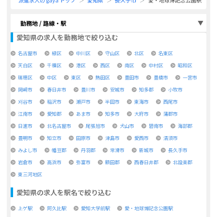
派遣求人の gaya トップ
愛知県
長久手市
愛・地球博記念公園駅
勤務地 / 路線・駅
愛知県
の求人を勤務地で絞り込む
名古屋市
緑区
中川区
守山区
北区
名東区
天白区
千種区
港区
西区
南区
中村区
昭和区
瑞穂区
中区
東区
熱田区
豊田市
豊橋市
一宮市
岡崎市
春日井市
豊川市
安城市
知多郡
小牧市
刈谷市
稲沢市
瀬戸市
半田市
東海市
西尾市
江南市
愛知郡
あま市
知多市
大府市
蒲郡市
日進市
北名古屋市
尾張旭市
犬山市
碧南市
海部郡
豊明市
知立市
田原市
津島市
愛西市
清須市
みよし市
幡豆郡
丹羽郡
常滑市
新城市
長久手市
岩倉市
高浜市
弥富市
額田郡
西春日井郡
北設楽郡
東三河地区
愛知県
の求人を駅名で絞り込む
上ゲ駅
阿久比駅
愛知大学前駅
愛・地球博記念公園駅