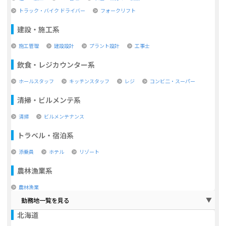
トラック・バイク ドライバー
フォークリフト
建設・施工系
施工管理
建設設計
プラント設計
工事士
飲食・レジカウンター系
ホールスタッフ
キッチンスタッフ
レジ
コンビ二・スーパー
清掃・ビルメンテ系
清掃
ビルメンテナンス
トラベル・宿泊系
添乗員
ホテル
リゾート
農林漁業系
農林漁業
勤務地一覧を見る
北海道