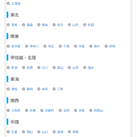
北海道
東北
宮城
福島
青森
岩手
山形
秋田
関東
東京都
神奈川
埼玉
千葉
茨城
栃木
群馬
甲信越・北陸
新潟
長野
石川
富山
山梨
福井
東海
愛知
静岡
岐阜
三重
関西
大阪府
兵庫
京都府
滋賀
奈良
和歌山
中国
広島
岡山
山口
島根
鳥取