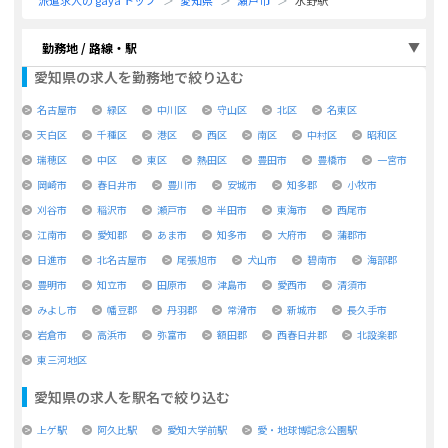
派遣求人の gaya トップ
愛知県
瀬戸市
水野駅
勤務地 / 路線・駅
愛知県
の求人を勤務地で絞り込む
名古屋市
緑区
中川区
守山区
北区
名東区
天白区
千種区
港区
西区
南区
中村区
昭和区
瑞穂区
中区
東区
熱田区
豊田市
豊橋市
一宮市
岡崎市
春日井市
豊川市
安城市
知多郡
小牧市
刈谷市
稲沢市
瀬戸市
半田市
東海市
西尾市
江南市
愛知郡
あま市
知多市
大府市
蒲郡市
日進市
北名古屋市
尾張旭市
犬山市
碧南市
海部郡
豊明市
知立市
田原市
津島市
愛西市
清須市
みよし市
幡豆郡
丹羽郡
常滑市
新城市
長久手市
岩倉市
高浜市
弥富市
額田郡
西春日井郡
北設楽郡
東三河地区
愛知県
の求人を駅名で絞り込む
上ゲ駅
阿久比駅
愛知大学前駅
愛・地球博記念公園駅