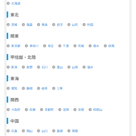
北海道
東北
宮城
福島
青森
岩手
山形
秋田
関東
東京都
神奈川
埼玉
千葉
茨城
栃木
群馬
甲信越・北陸
新潟
長野
石川
富山
山梨
福井
東海
愛知
静岡
岐阜
三重
関西
大阪府
兵庫
京都府
滋賀
奈良
和歌山
中国
広島
岡山
山口
島根
鳥取