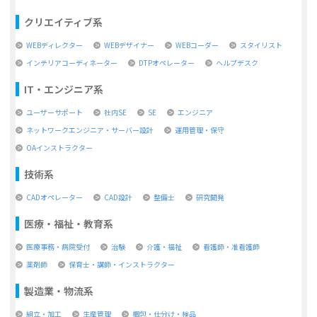
クリエイティブ系
WEBディレクター
WEBデザイナー
WEBコーダー
スタイリスト
インテリアコーディネーター
DTPオペレーター
ヘルプデスク
IT・エンジニア系
ユーザーサポート
社内SE
SE
エンジニア
ネットワークエンジニア・サーバー設計
運用管理・保守
OAインストラクター
技術系
CADオペレーター
CAD設計
整備士
研究開発
医療・福祉・教育系
医療事務・病院受付
治験
介護・福祉
看護師・准看護師
薬剤師
保育士・講師・インストラクター
製造業・物流系
組立・加工
生産管理
梱包・仕分け・検品