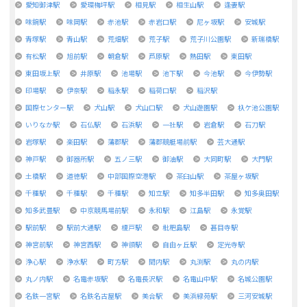
愛知御津駅
愛環梅坪駅
相見駅
相生山駅
逢妻駅
味鋺駅
味岡駅
赤池駅
赤岩口駅
尼ヶ坂駅
安城駅
青塚駅
青山駅
荒畑駅
荒子駅
荒子川公園駅
新瑞橋駅
有松駅
旭前駅
朝倉駅
芦原駅
熱田駅
東田駅
東田坂上駅
井原駅
池場駅
池下駅
今池駅
今伊勢駅
印場駅
伊奈駅
稲永駅
稲荷口駅
稲沢駅
国際センター駅
犬山駅
犬山口駅
犬山遊園駅
杁ケ池公園駅
いりなか駅
石仏駅
石浜駅
一社駅
岩倉駅
石刀駅
岩塚駅
楽田駅
蒲郡駅
蒲郡競艇場前駅
芸大通駅
神戸駅
御器所駅
五ノ三駅
御油駅
大同町駅
大門駅
土橋駅
道徳駅
中部国際空港駅
茶臼山駅
茶屋ヶ坂駅
千種駅
千種駅
千種駅
知立駅
知多半田駅
知多奥田駅
知多武豊駅
中京競馬場前駅
永和駅
江島駅
永覚駅
駅前駅
駅前大通駅
榎戸駅
枇杷島駅
甚目寺駅
神宮前駅
神宮西駅
神領駅
自由ヶ丘駅
定光寺駅
浄心駅
浄水駅
町方駅
間内駅
丸渕駅
丸の内駅
丸ノ内駅
名電赤坂駅
名電長沢駅
名電山中駅
名城公園駅
名鉄一宮駅
名鉄名古屋駅
美合駅
美浜緑苑駅
三河安城駅