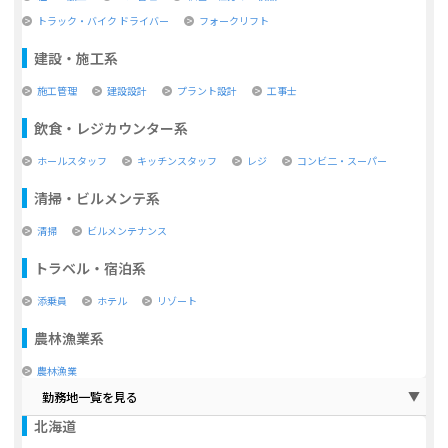
トラック・バイク ドライバー
フォークリフト
建設・施工系
施工管理
建設設計
プラント設計
工事士
飲食・レジカウンター系
ホールスタッフ
キッチンスタッフ
レジ
コンビ二・スーパー
清掃・ビルメンテ系
清掃
ビルメンテナンス
トラベル・宿泊系
添乗員
ホテル
リゾート
農林漁業系
農林漁業
勤務地一覧を見る
北海道