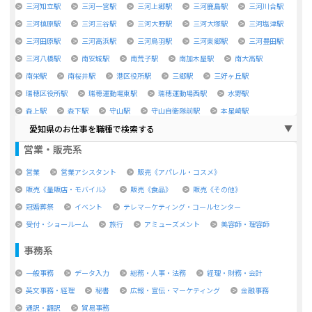
三河知立駅
三河一宮駅
三河上郷駅
三河鹿島駅
三河川合駅
三河槙原駅
三河三谷駅
三河大野駅
三河大塚駅
三河塩津駅
三河田原駅
三河高浜駅
三河鳥羽駅
三河東郷駅
三河豊田駅
三河八橋駅
南安城駅
南荒子駅
南加木屋駅
南大高駅
南栄駅
南桜井駅
港区役所駅
三郷駅
三好ヶ丘駅
瑞穂区役所駅
瑞穂運動場東駅
瑞穂運動場西駅
水野駅
森上駅
森下駅
守山駅
守山自衛隊前駅
本星崎駅
愛知県のお仕事を職種で検索する
営業・販売系
営業
営業アシスタント
販売《アパレル・コスメ》
販売《量販店・モバイル》
販売《食品》
販売《その他》
冠婚葬祭
イベント
テレマーケティング・コールセンター
受付・ショールーム
旅行
アミューズメント
美容師・理容師
事務系
一般事務
データ入力
総務・人事・法務
経理・財務・会計
英文事務・経理
秘書
広報・宣伝・マーケティング
金融事務
通訳・翻訳
貿易事務