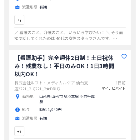
派遣形態
有期
+
7
／ 看護のこと、介護のこと、 いろいろ学びたい！ ＼ そう面
接で話してくれたのは 40代の女性スタッフさんです。
▼ ▼ ▼ 現在、自宅で両親の介護をしています。 両親
が昼間デイサービスへ行くので
...
【看護助手】完全週休2日制！土日祝休
み！残業なし！平日のみOK！1日3時間
以内OK！
株式会社ルフト・メディカルケア 仙台支
3日前
店/221_2《221_2★DRH》
マイナビバイト
勤務地
山形県 山形市 奥羽本線 羽前千歳
駅
給与
時給 1,040円
派遣形態
有期
+
9