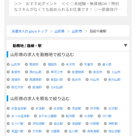
＞＞ おすすめポイント ＜＜ ◇未経験・無資格OK！特別
なスキルがなくても始められるお仕事です！ ◇一部身体介助
がありますが、しっかり教えてもらえる環境なので安心◎ ◇
午前中のみの短時間勤務！1日3～
...
派遣求人の gaya トップ
山形県
山形市
羽前千歳駅
勤務地 / 路線・駅
山形県
の求人を勤務地で絞り込む
山形市
鶴岡市
酒田市
米沢市
天童市
最上郡
東根市
西村山郡
寒河江市
東置賜郡
新庄市
上山市
南陽市
西置賜郡
東田川郡
長井市
村山市
東村山郡
尾花沢市
飽海郡
北村山郡
山形県
の求人を駅名で絞り込む
赤倉温泉駅
赤湯駅
余目駅
荒砥駅
芦沢駅
左沢駅
あつみ温泉駅
あやめ公園駅
鮎貝駅
今泉駅
犬川駅
五十川駅
伊佐領駅
板谷駅
泉田駅
中郡駅
神町駅
真室川駅
升形駅
女鹿駅
乱川駅
南鳥海駅
南出羽駅