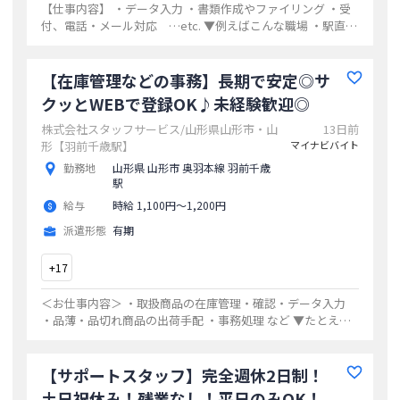
【仕事内容】 ・データ入力 ・書類作成やファイリング ・受
付、電話・メール対応 …etc. ▼例えばこんな職場 ・駅直
結！不動産会社でデータ入力 ⇒物件情報のデータ入力、資料
のコピー ・残業ほ
...
【在庫管理などの事務】長期で安定◎サ
クッとWEBで登録OK♪未経験歓迎◎
株式会社スタッフサービス/山形県山形市・山
13日前
形【羽前千歳駅】
マイナビバイト
勤務地
山形県 山形市 奥羽本線 羽前千歳
駅
給与
時給 1,100円〜1,200円
派遣形態
有期
+
17
＜お仕事内容＞ ・取扱商品の在庫管理・確認・データ入力
・品薄・品切れ商品の出荷手配 ・事務処理 など ▼たとえば
●大手食品メーカーなら… ・食品リストの書類チェックや整
理、備品管理 ・データと紙
...
【サポートスタッフ】完全週休2日制！
土日祝休み！残業なし！平日のみOK！