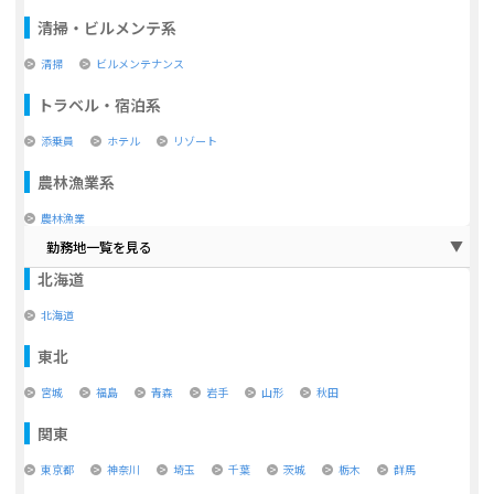
清掃・ビルメンテ系
清掃
ビルメンテナンス
トラベル・宿泊系
添乗員
ホテル
リゾート
農林漁業系
農林漁業
勤務地一覧を見る
北海道
北海道
東北
宮城
福島
青森
岩手
山形
秋田
関東
東京都
神奈川
埼玉
千葉
茨城
栃木
群馬