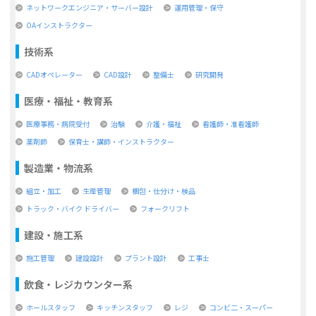
ネットワークエンジニア・サーバー設計
運用管理・保守
OAインストラクター
技術系
CADオペレーター
CAD設計
整備士
研究開発
医療・福祉・教育系
医療事務・病院受付
治験
介護・福祉
看護師・准看護師
薬剤師
保育士・講師・インストラクター
製造業・物流系
組立・加工
生産管理
梱包・仕分け・検品
トラック・バイク ドライバー
フォークリフト
建設・施工系
施工管理
建設設計
プラント設計
工事士
飲食・レジカウンター系
ホールスタッフ
キッチンスタッフ
レジ
コンビ二・スーパー