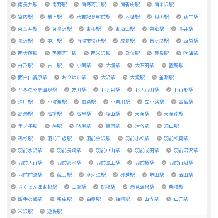
南長井駅
南野駅
南寒河江駅
南新庄駅
南米沢駅
宮内駅
最上駅
茂吉記念館前駅
本楯駅
村山駅
萩生駅
東金井駅
東長沢駅
東根駅
東酒田駅
梨郷駅
長井駅
長沢駅
中川駅
南陽市役所駅
成島駅
鼠ヶ関駅
西袋駅
西大塚駅
西寒河江駅
西米沢駅
及位駅
藤島駅
吹浦駅
舟形駅
古口駅
小国駅
大堀駅
大石田駅
置賜駅
面白山高原駅
おりはた駅
大沢駅
大滝駅
釜淵駅
かみのやま温泉駅
狩川駅
北余目駅
北大石田駅
北山形駅
清川駅
小波渡駅
蚕桑駅
小岩川駅
立小路駅
高畠駅
高瀬駅
高擶駅
高屋駅
楯山駅
天童駅
天童南駅
手ノ子駅
峠駅
時庭駅
鶴岡駅
津谷駅
漆山駅
鵜杉駅
羽前千歳駅
羽前金沢駅
羽前小松駅
羽前松岡駅
羽前水沢駅
羽前長崎駅
羽前中山駅
羽前成田駅
羽前沼沢駅
羽前大山駅
羽前高松駅
羽前豊里駅
羽前椿駅
羽前山辺駅
羽前前波駅
蔵王駅
寒河江駅
砂越駅
堺田駅
酒田駅
さくらんぼ東根駅
三瀬駅
関根駅
瀬見温泉駅
柴橋駅
四季の郷駅
新庄駅
白兎駅
袖崎駅
山寺駅
山形駅
米沢駅
遊佐駅