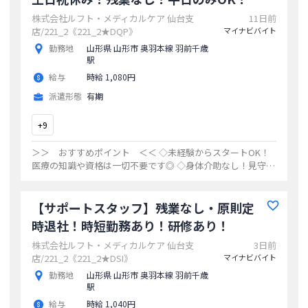
株式会社ルフト・メディカルケア 仙台支
11日前
店/221_2《221_2★DQP》
マイナビバイト
勤務地
山形県 山形市 奥羽本線 羽前千歳
駅
給与
時給 1,080円
派遣形態
有期
+
9
＞＞ おすすめポイント ＜＜ ◇未経験からスタートOK！
医療の知識や資格は一切不要です◎ ◇身体介助なし！見守り
や配膳中心で無理なく働けます。 ◇1日3～4時間の短時間勤
務！スキマ時間を有効活用できま
...
【サポートスタッフ】残業なし・原則定
時退社！時短勤務あり！研修あり！
株式会社ルフト・メディカルケア 仙台支
3日前
店/221_2《221_2★DSI》
マイナビバイト
勤務地
山形県 山形市 奥羽本線 羽前千歳
駅
給与
時給 1,040円