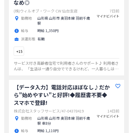
なめ◎
(株)ウィルオブ・ワーク CW 仙台支店
7日前
マイナビバイト
勤務地
山形県 山形市 奥羽本線 羽前千歳
駅
給与
時給 1,350円
派遣形態
有期
+
15
サービス付き高齢者住宅で利用者さんのサポート♪ 利用者さ
んは、 「生活は一通り自分でできるけれど、一人暮らしは不
安」 「特別な介護は不要だけど、一部必要な時がある」 とい
う軽介護の方がほとんどなので
...
【データ入力】電話対応ほぼなし♪だか
ら"始めやすい"と好評!◆履歴書不要◆
スマホで登録!
株式会社スタッフサービス/47-04378419
14日前
マイナビバイト
勤務地
山形県 山形市 奥羽本線 羽前千歳
駅 車8分
給与
時給 1,110円