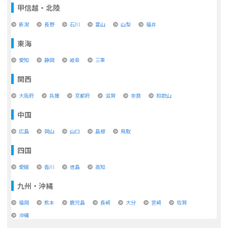
甲信越・北陸
新潟
長野
石川
富山
山梨
福井
東海
愛知
静岡
岐阜
三重
関西
大阪府
兵庫
京都府
滋賀
奈良
和歌山
中国
広島
岡山
山口
島根
鳥取
四国
愛媛
香川
徳島
高知
九州・沖縄
福岡
熊本
鹿児島
長崎
大分
宮崎
佐賀
沖縄