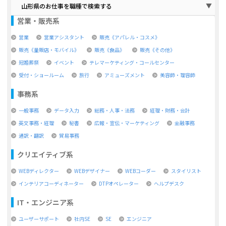
山形県のお仕事を職種で検索する
営業・販売系
営業
営業アシスタント
販売《アパレル・コスメ》
販売《量販店・モバイル》
販売《食品》
販売《その他》
冠婚葬祭
イベント
テレマーケティング・コールセンター
受付・ショールーム
旅行
アミューズメント
美容師・理容師
事務系
一般事務
データ入力
総務・人事・法務
経理・財務・会計
英文事務・経理
秘書
広報・宣伝・マーケティング
金融事務
通訳・翻訳
貿易事務
クリエイティブ系
WEBディレクター
WEBデザイナー
WEBコーダー
スタイリスト
インテリアコーディネーター
DTPオペレーター
ヘルプデスク
IT・エンジニア系
ユーザーサポート
社内SE
SE
エンジニア