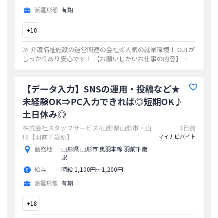
派遣形態
有期
+
10
≫ 介護福祉施設の運営関連の会社≪人気の就業環境！ OJTが
しっかりあり安心です！ 【お願いしたいお仕事の内容】 調
理サポートのお仕事、 食材の盛り付けなどをお願いします。
◆12時半退社！ 休憩室
...
【データ入力】SNSの運用・投稿など★
未経験OK⇒PC入力できれば◎短期OK♪
土日休み◎
株式会社スタッフサービス/山形県山形市・山
3日前
形【羽前千歳駅】
マイナビバイト
勤務地
山形県 山形市 奥羽本線 羽前千歳
駅
給与
時給 1,100円〜1,200円
派遣形態
有期
+
18