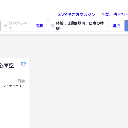
GAYA働き方マガジン
企業、法人担
職種から探
時給 、2週間以内、仕事の特
選択
選択
す
徴
駅
心▼空
5日前
マイナビバイト