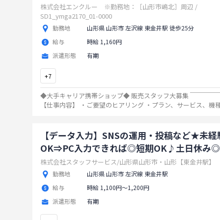
株式会社エンクルー ※勤務地：［山形市嶋北］周辺 /
SD1_ymga2170_01-0000
勤務地
山形県 山形市 左沢線 東金井駅 徒歩25分
給与
時給 1,160円
派遣形態
有期
+
7
◆大手キャリア携帯ショップ◆ 販売スタッフ大募集 ￣￣￣￣
【仕事内容】 ・ご要望のヒアリング ・プラン、サービス、機種
規契約、機種変更、故障受付 ・登録情報のデータ入力など
...
【データ入力】SNSの運用・投稿など★未経
OK⇒PC入力できれば◎短期OK♪土日休み◎
株式会社スタッフサービス/山形県山形市・山形【東金井駅】
勤務地
山形県 山形市 左沢線 東金井駅
給与
時給 1,100円〜1,200円
派遣形態
有期