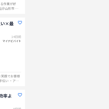
める作業が好
...
払い×最
14日前
マイナビバイト
効率よ
8日前