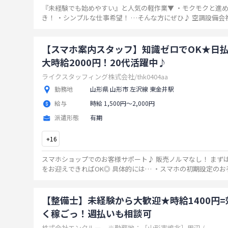
『未経験でも始めやすい』と人気の軽作業▼ ・モクモクと進
き！ ・シンプルな仕事希望！ …そんな方にぜひ♪ 空調設備会社＠山形市 ■
オフィスビル、工場、商業施設などの大型施設における、空調
【スマホ案内スタッフ】知識ゼロでOK★日
大時給2000円！20代活躍中♪
ライクスタッフィング株式会社/thk0404aa
勤務地
山形県 山形市 左沢線 東金井駅
給与
時給 1,500円〜2,000円
派遣形態
有期
+
16
スマホショップでのお客様サポート♪ 販売ノルマなし！ まずは笑顔でお客様
をお迎えできればOK◎ 具体的には… ・スマホの初期設定のお手伝い ・アプ
リのダウンロード方法をご案内 ・LINEの使い方
...
【整備士】未経験から大歓迎★時給1400円=
く稼ごっ！週払いも相談可
株式会社エンクルー ※勤務地：［山形市嶋北］周辺 /