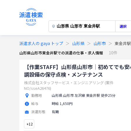
選択
派遣求人の gaya トップ
山形県
山形市
東金井
10件
山形県山形市東金井駅での派遣の仕事・求人情報
【作業STAFF】山形県山形市│初めてでも安
調設備の保守点検・メンテナンス
株式会社スタッフサービス・エンジニアリング (案件
NO/sseA26476)
勤務地
山形県 山形市 左沢線 東金井駅 徒歩25分
給与
時給 1,650円
派遣形態
有期
+
12