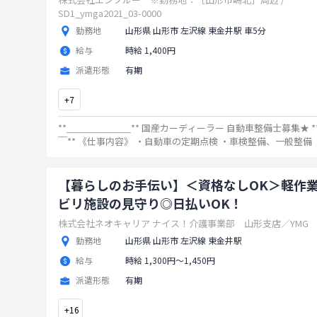
SD1_ymga2021_03-0000
勤務地
山形県 山形市 左沢線 東金井駅 車5分
給与
時給 1,400円
派遣形態
有期
+
7
**＿＿＿＿＿＿＿** 国産カーディーラー 自動車整備士募集★ 
￣** 《仕事内容》 ・自動車の定期点検 ・車検整備、一般整備 ・故障診断 ・
オイル交換、タイヤ交換 ・ナビ取付 等
...
【暮らしのお手伝い】＜資格なしOK＞軽作
ビリ施設の見守り◎日払いOK！
株式会社ネオキャリア ナイス！介護事業部 山形支店／YMG
勤務地
山形県 山形市 左沢線 東金井駅
給与
時給 1,300円〜1,450円
派遣形態
有期
+
16