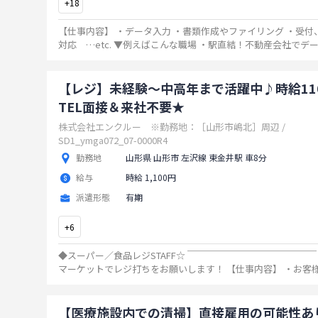
+
18
【仕事内容】 ・データ入力 ・書類作成やファイリング ・受付
対応 …etc. ▼例えばこんな職場 ・駅直結！不動産会社でデータ入力 ⇒物件
情報のデータ入力、資料のコピー ・残業ほ
...
【レジ】未経験～中高年まで活躍中♪時給11
TEL面接＆来社不要★
株式会社エンクルー ※勤務地：［山形市嶋北］周辺 /
SD1_ymga072_07-0000R4
勤務地
山形県 山形市 左沢線 東金井駅 車8分
給与
時給 1,100円
派遣形態
有期
+
6
◆スーパー／食品レジSTAFF☆ ￣￣￣￣￣￣￣￣￣￣￣￣￣￣
マーケットでレジ打ちをお願いします！ 【仕事内容】 ・お客様のご案内 ・商
品登録 ・金銭授受 ・買物カゴ/カートの回収 ・
...
【医療施設内での清掃】直接雇用の可能性あ