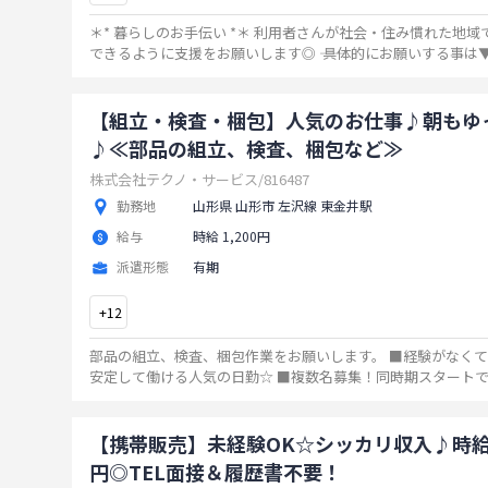
＊* 暮らしのお手伝い *＊ 利用者さんが社会・住み慣れた地
できるように支援をお願いします◎ ―― 具体的にお願いする事は▼ 生活の場での
お手伝いなどです！ 利用者さんが少しずつ出
...
【組立・検査・梱包】人気のお仕事♪朝もゆ
♪≪部品の組立、検査、梱包など≫
株式会社テクノ・サービス/816487
勤務地
山形県 山形市 左沢線 東金井駅
給与
時給 1,200円
派遣形態
有期
+
12
部品の組立、検査、梱包作業をお願いします。 ■経験がなくても大丈夫◎ ■
安定して働ける人気の日勤☆ ■複数名募集！同時期スタートで安心 ■
イク通勤OK！ ■土日祝休みでメリハリ勤務♪ ■長期
...
【携帯販売】未経験OK☆シッカリ収入♪時給1
円◎TEL面接＆履歴書不要！