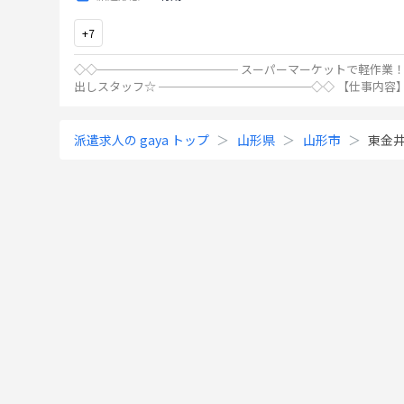
+
7
◇◇──────────── スーパーマーケットで軽作業！
出しスタッフ☆ ─────────────◇◇ 【仕事内容】 ・品出し ・
検品(破損や賞味期限のチェック) ・在庫管理、整理整
...
派遣求人の gaya トップ
山形県
山形市
東金