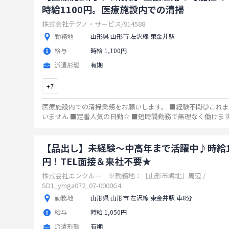
時給1100円。医療施設内での清掃
株式会社テクノ・サービス/914588
勤務地
山形県 山形市 左沢線 東金井駅
給与
時給 1,100円
派遣形態
有期
+
7
医療施設内での清掃業務をお願いします。 ■経験不問◎これまでの職歴は問
いません ■定番人気の日勤☆ ■短時間勤務で無理なく働けます ■車・バイ
通勤OK！ ■シフト制で予定も調整しやすい♪ ■長期
...
【品出し】未経験～中高年まで活躍中♪時給1
円！TEL面接＆来社不要★
株式会社エンクルー ※勤務地：［山形市嶋北］周辺 /
SD1_ymga072_07-0000G4
勤務地
山形県 山形市 左沢線 東金井駅 車8分
給与
時給 1,050円
派遣形態
有期