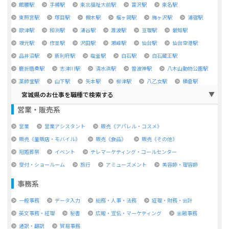
館腰駅
手樽駅
東北福祉大前駅
富沢駅
東名駅
東照宮駅
塚目駅
槻木駅
榴ヶ岡駅
梅ヶ沢駅
浦宿駅
歌津駅
和渕駅
涌谷駅
渡波駅
亘理駅
最知駅
坂元駅
作並駅
沢田駅
瀬峰駅
仙台駅
仙台空港駅
品井沼駅
新利府駅
塩釜駅
白石駅
白石蔵王駅
鹿折唐桑駅
志津川駅
清水浜駅
曽波神駅
八木山動物公園駅
薬師堂駅
山下駅
矢本駅
柳津駅
八乙女駅
横倉駅
宮城県のお仕事を職種で検索する
営業・販売系
営業
営業アシスタント
販売《アパレル・コスメ》
販売《量販店・モバイル》
販売《食品》
販売《その他》
冠婚葬祭
イベント
テレマーケティング・コールセンター
受付・ショールーム
旅行
アミューズメント
美容師・理容師
事務系
一般事務
データ入力
総務・人事・法務
経理・財務・会計
英文事務・経理
秘書
広報・宣伝・マーケティング
金融事務
通訳・翻訳
貿易事務