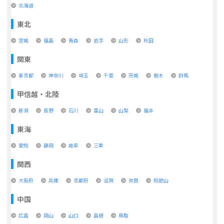
北海道
東北
宮城
福島
青森
岩手
山形
秋田
関東
東京都
神奈川
埼玉
千葉
茨城
栃木
群馬
甲信越・北陸
新潟
長野
石川
富山
山梨
福井
東海
愛知
静岡
岐阜
三重
関西
大阪府
兵庫
京都府
滋賀
奈良
和歌山
中国
広島
岡山
山口
島根
鳥取