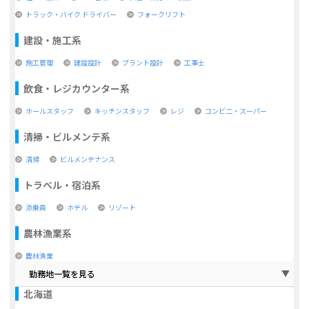
トラック・バイク ドライバー
フォークリフト
建設・施工系
施工管理
建設設計
プラント設計
工事士
飲食・レジカウンター系
ホールスタッフ
キッチンスタッフ
レジ
コンビ二・スーパー
清掃・ビルメンテ系
清掃
ビルメンテナンス
トラベル・宿泊系
添乗員
ホテル
リゾート
農林漁業系
農林漁業
勤務地一覧を見る
北海道