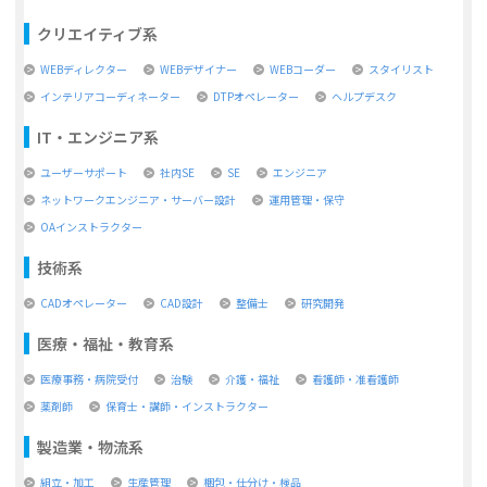
クリエイティブ系
WEBディレクター
WEBデザイナー
WEBコーダー
スタイリスト
インテリアコーディネーター
DTPオペレーター
ヘルプデスク
IT・エンジニア系
ユーザーサポート
社内SE
SE
エンジニア
ネットワークエンジニア・サーバー設計
運用管理・保守
OAインストラクター
技術系
CADオペレーター
CAD設計
整備士
研究開発
医療・福祉・教育系
医療事務・病院受付
治験
介護・福祉
看護師・准看護師
薬剤師
保育士・講師・インストラクター
製造業・物流系
組立・加工
生産管理
梱包・仕分け・検品