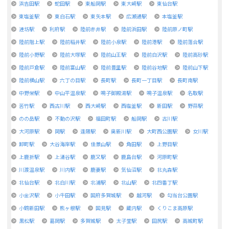
浜吉田駅
蛇田駅
東船岡駅
東大崎駅
東仙台駅
東塩釜駅
東白石駅
東矢本駅
広瀬通駅
本塩釜駅
連坊駅
利府駅
陸前赤井駅
陸前浜田駅
陸前原ノ町駅
陸前階上駅
陸前稲井駅
陸前小泉駅
陸前港駅
陸前落合駅
陸前小野駅
陸前大塚駅
陸前山王駅
陸前白沢駅
陸前高砂駅
陸前戸倉駅
陸前富山駅
陸前豊里駅
陸前谷地駅
陸前山下駅
陸前横山駅
六丁の目駅
長町駅
長町一丁目駅
長町南駅
中野栄駅
中山平温泉駅
鳴子御殿湯駅
鳴子温泉駅
名取駅
苦竹駅
西古川駅
西大崎駅
西塩釜駅
新田駅
野蒜駅
のの岳駅
不動の沢駅
福田町駅
船岡駅
古川駅
大河原駅
岡駅
逢隈駅
奥新川駅
大町西公園駅
女川駅
卸町駅
大谷海岸駅
佳景山駅
角田駅
上野目駅
上鹿折駅
上涌谷駅
鹿又駅
鹿島台駅
河原町駅
川渡温泉駅
川内駅
鹿妻駅
気仙沼駅
北丸森駅
北仙台駅
北白川駅
北浦駅
北山駅
北四番丁駅
小金沢駅
小牛田駅
国府多賀城駅
越河駅
勾当台公園駅
小鶴新田駅
熊ヶ根駅
国見駅
蔵内駅
くりこま高原駅
黒松駅
葛岡駅
多賀城駅
太子堂駅
田尻駅
高城町駅