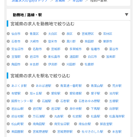
派遣求人の gaya トップ
宮城県
本吉郡
陸前戸倉駅
勤務地 / 路線・駅
宮城県
の求人を勤務地で絞り込む
仙台市
青葉区
太白区
泉区
宮城野区
若林区
石巻市
大崎市
登米市
黒川郡
柴田郡
栗原市
気仙沼市
名取市
宮城郡
多賀城市
塩竈市
富谷市
亘理郡
岩沼市
東松島市
遠田郡
白石市
加美郡
角田市
本吉郡
伊具郡
刈田郡
牡鹿郡
宮城県
の求人を駅名で絞り込む
あぶくま駅
あおば通駅
青葉通一番町駅
青葉山駅
荒井駅
有壁駅
旭ヶ丘駅
愛宕駅
愛宕橋駅
愛子駅
池月駅
国際センター駅
石越駅
石巻駅
石巻あゆみ野駅
五橋駅
岩出山駅
岩切駅
岩沼駅
泉中央駅
下馬駅
台原駅
前谷地駅
万石浦駅
丸森駅
松岩駅
松島駅
松島海岸駅
松山町駅
南角田駅
南気仙沼駅
南仙台駅
御岳堂駅
美田園駅
宮城野通駅
宮城野原駅
杜せきのした駅
本吉駅