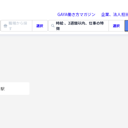
GAYA働き方マガジン
企業、法人担
職種から探
時給 、2週間以内、仕事の特
選択
選択
す
徴
駅
川駅