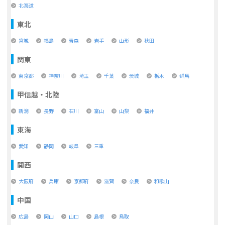
北海道
東北
宮城
福島
青森
岩手
山形
秋田
関東
東京都
神奈川
埼玉
千葉
茨城
栃木
群馬
甲信越・北陸
新潟
長野
石川
富山
山梨
福井
東海
愛知
静岡
岐阜
三重
関西
大阪府
兵庫
京都府
滋賀
奈良
和歌山
中国
広島
岡山
山口
島根
鳥取