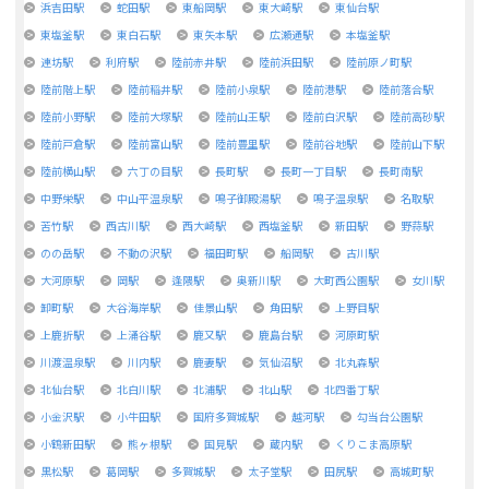
浜吉田駅
蛇田駅
東船岡駅
東大崎駅
東仙台駅
東塩釜駅
東白石駅
東矢本駅
広瀬通駅
本塩釜駅
連坊駅
利府駅
陸前赤井駅
陸前浜田駅
陸前原ノ町駅
陸前階上駅
陸前稲井駅
陸前小泉駅
陸前港駅
陸前落合駅
陸前小野駅
陸前大塚駅
陸前山王駅
陸前白沢駅
陸前高砂駅
陸前戸倉駅
陸前富山駅
陸前豊里駅
陸前谷地駅
陸前山下駅
陸前横山駅
六丁の目駅
長町駅
長町一丁目駅
長町南駅
中野栄駅
中山平温泉駅
鳴子御殿湯駅
鳴子温泉駅
名取駅
苦竹駅
西古川駅
西大崎駅
西塩釜駅
新田駅
野蒜駅
のの岳駅
不動の沢駅
福田町駅
船岡駅
古川駅
大河原駅
岡駅
逢隈駅
奥新川駅
大町西公園駅
女川駅
卸町駅
大谷海岸駅
佳景山駅
角田駅
上野目駅
上鹿折駅
上涌谷駅
鹿又駅
鹿島台駅
河原町駅
川渡温泉駅
川内駅
鹿妻駅
気仙沼駅
北丸森駅
北仙台駅
北白川駅
北浦駅
北山駅
北四番丁駅
小金沢駅
小牛田駅
国府多賀城駅
越河駅
勾当台公園駅
小鶴新田駅
熊ヶ根駅
国見駅
蔵内駅
くりこま高原駅
黒松駅
葛岡駅
多賀城駅
太子堂駅
田尻駅
高城町駅