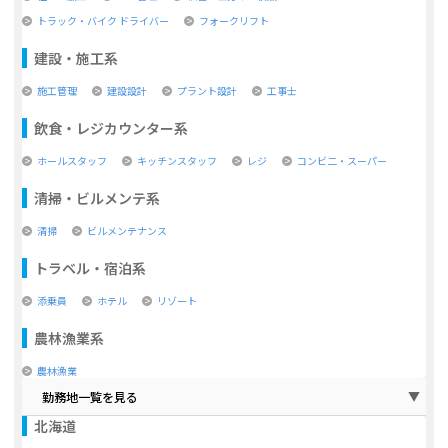
トラック・バイク ドライバー
フォークリフト
建設・施工系
施工管理
建設設計
プラント設計
工事士
飲食・レジカウンター系
ホールスタッフ
キッチンスタッフ
レジ
コンビ二・スーパー
清掃・ビルメンテ系
清掃
ビルメンテナンス
トラベル・宿泊系
添乗員
ホテル
リゾート
農林漁業系
農林漁業
勤務地一覧を見る
北海道