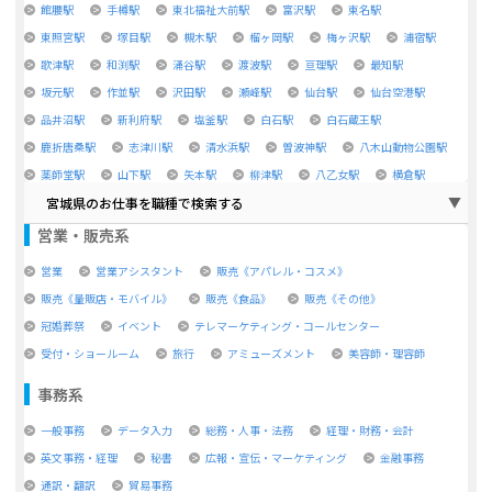
館腰駅
手樽駅
東北福祉大前駅
富沢駅
東名駅
東照宮駅
塚目駅
槻木駅
榴ヶ岡駅
梅ヶ沢駅
浦宿駅
歌津駅
和渕駅
涌谷駅
渡波駅
亘理駅
最知駅
坂元駅
作並駅
沢田駅
瀬峰駅
仙台駅
仙台空港駅
品井沼駅
新利府駅
塩釜駅
白石駅
白石蔵王駅
鹿折唐桑駅
志津川駅
清水浜駅
曽波神駅
八木山動物公園駅
薬師堂駅
山下駅
矢本駅
柳津駅
八乙女駅
横倉駅
宮城県のお仕事を職種で検索する
営業・販売系
営業
営業アシスタント
販売《アパレル・コスメ》
販売《量販店・モバイル》
販売《食品》
販売《その他》
冠婚葬祭
イベント
テレマーケティング・コールセンター
受付・ショールーム
旅行
アミューズメント
美容師・理容師
事務系
一般事務
データ入力
総務・人事・法務
経理・財務・会計
英文事務・経理
秘書
広報・宣伝・マーケティング
金融事務
通訳・翻訳
貿易事務