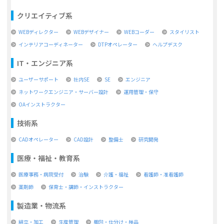
クリエイティブ系
WEBディレクター
WEBデザイナー
WEBコーダー
スタイリスト
インテリアコーディネーター
DTPオペレーター
ヘルプデスク
IT・エンジニア系
ユーザーサポート
社内SE
SE
エンジニア
ネットワークエンジニア・サーバー設計
運用管理・保守
OAインストラクター
技術系
CADオペレーター
CAD設計
整備士
研究開発
医療・福祉・教育系
医療事務・病院受付
治験
介護・福祉
看護師・准看護師
薬剤師
保育士・講師・インストラクター
製造業・物流系
組立・加工
生産管理
梱包・仕分け・検品