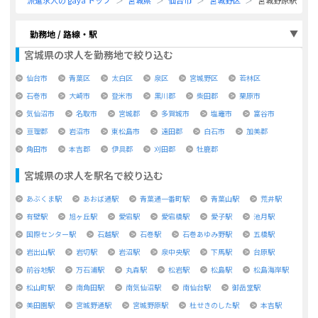
派遣求人の gaya トップ
宮城県
仙台市
宮城野区
宮城野原駅
勤務地 / 路線・駅
宮城県
の求人を勤務地で絞り込む
仙台市
青葉区
太白区
泉区
宮城野区
若林区
石巻市
大崎市
登米市
黒川郡
柴田郡
栗原市
気仙沼市
名取市
宮城郡
多賀城市
塩竈市
富谷市
亘理郡
岩沼市
東松島市
遠田郡
白石市
加美郡
角田市
本吉郡
伊具郡
刈田郡
牡鹿郡
宮城県
の求人を駅名で絞り込む
あぶくま駅
あおば通駅
青葉通一番町駅
青葉山駅
荒井駅
有壁駅
旭ヶ丘駅
愛宕駅
愛宕橋駅
愛子駅
池月駅
国際センター駅
石越駅
石巻駅
石巻あゆみ野駅
五橋駅
岩出山駅
岩切駅
岩沼駅
泉中央駅
下馬駅
台原駅
前谷地駅
万石浦駅
丸森駅
松岩駅
松島駅
松島海岸駅
松山町駅
南角田駅
南気仙沼駅
南仙台駅
御岳堂駅
美田園駅
宮城野通駅
宮城野原駅
杜せきのした駅
本吉駅