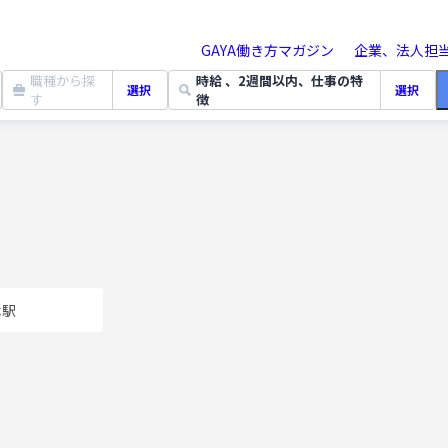
GAYA働き方マガジン
企業、法人担
職種から探
時給 、2週間以内、仕事の特
選択
選択
す
徴
駅
木駅