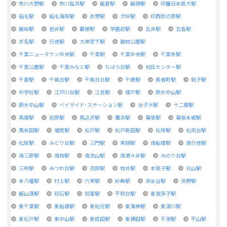
市川大野駅
市川塩浜駅
飯倉駅
飯岡駅
印旛日本医大駅
稲毛駅
稲毛海岸駅
井野駅
犬吠駅
印西牧の原駅
飯給駅
岩井駅
巖根駅
学園前駅
五井駅
五香駅
求名駅
行徳駅
大神宮下駅
動物公園駅
千葉ニュータウン中央駅
千葉駅
千葉中央駅
千葉寺駅
千葉公園駅
千葉みなと駅
ちはら台駅
地区センター駅
千倉駅
千城台駅
千城台北駅
千歳駅
長者町駅
銚子駅
中学校駅
江戸川台駅
江見駅
榎戸駅
原木中山駅
原木中山駅
ベイサイド･ステーション駅
女子大駅
十二橋駅
馬橋駅
前原駅
馬込沢駅
舞浜駅
幕張駅
幕張本郷駅
馬来田駅
増尾駅
松戸駅
松戸新田駅
松岸駅
松飛台駅
松尾駅
みどり台駅
三門駅
実籾駅
南船橋駅
南行徳駅
南三原駅
南柏駅
南流山駅
南酒々井駅
みのり台駅
三咲駅
みつわ台駅
茂原駅
物井駅
本銚子駅
元山駅
本八幡駅
村上駅
六実駅
妙典駅
浜金谷駅
浜野駅
飯山満駅
初石駅
初富駅
平和台駅
東我孫子駅
東千葉駅
東船橋駅
東総元駅
東海神駅
東清川駅
東松戸駅
東中山駅
東成田駅
東横田駅
干潟駅
平山駅