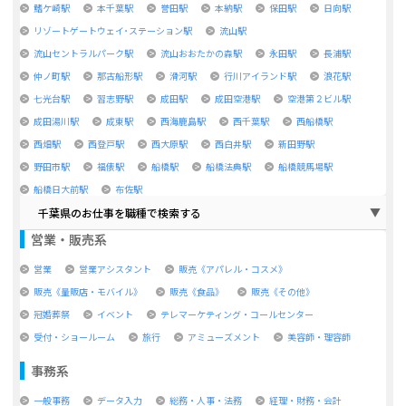
鰭ケ崎駅
本千葉駅
誉田駅
本納駅
保田駅
日向駅
リゾートゲートウェイ･ステーション駅
流山駅
流山セントラルパーク駅
流山おおたかの森駅
永田駅
長浦駅
仲ノ町駅
那古船形駅
滑河駅
行川アイランド駅
浪花駅
七光台駅
習志野駅
成田駅
成田空港駅
空港第２ビル駅
成田湯川駅
成東駅
西海鹿島駅
西千葉駅
西船橋駅
西畑駅
西登戸駅
西大原駅
西白井駅
新田野駅
野田市駅
福俵駅
船橋駅
船橋法典駅
船橋競馬場駅
船橋日大前駅
布佐駅
千葉県のお仕事を職種で検索する
営業・販売系
営業
営業アシスタント
販売《アパレル・コスメ》
販売《量販店・モバイル》
販売《食品》
販売《その他》
冠婚葬祭
イベント
テレマーケティング・コールセンター
受付・ショールーム
旅行
アミューズメント
美容師・理容師
事務系
一般事務
データ入力
総務・人事・法務
経理・財務・会計