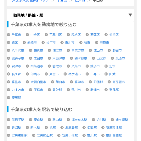
派遣求人の gaya トップ
千葉県
君津市
平山駅
勤務地 / 路線・駅
千葉県
の求人を勤務地で絞り込む
千葉市
中央区
花見川区
稲毛区
若葉区
美浜区
緑区
船橋市
松戸市
市川市
柏市
市原市
八千代市
佐倉市
浦安市
習志野市
流山市
野田市
我孫子市
成田市
木更津市
鎌ケ谷市
山武郡
茂原市
君津市
四街道市
香取市
八街市
銚子市
旭市
長生郡
印西市
東金市
袖ケ浦市
白井市
山武市
富里市
大網白里市
館山市
富津市
印旛郡
南房総市
いすみ市
匝瑳市
香取郡
鴨川市
勝浦市
夷隅郡
安房郡
千葉県
の求人を駅名で絞り込む
我孫子駅
安食駅
秋山駅
海士有木駅
穴川駅
姉ヶ崎駅
青堀駅
新木駅
旭駅
海鹿島駅
愛宕駅
安房天津駅
安房鴨川駅
安房勝山駅
安房小湊駅
市川駅
市川真間駅