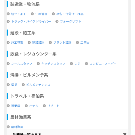
製造業・物流系
組立・加工
生産管理
梱包・仕分け・検品
トラック・バイク ドライバー
フォークリフト
建設・施工系
施工管理
建設設計
プラント設計
工事士
飲食・レジカウンター系
ホールスタッフ
キッチンスタッフ
レジ
コンビ二・スーパー
清掃・ビルメンテ系
清掃
ビルメンテナンス
トラベル・宿泊系
添乗員
ホテル
リゾート
農林漁業系
農林漁業
勤務地一覧を見る