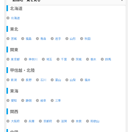
北海道
北海道
東北
宮城
福島
青森
岩手
山形
秋田
関東
東京都
神奈川
埼玉
千葉
茨城
栃木
群馬
甲信越・北陸
新潟
長野
石川
富山
山梨
福井
東海
愛知
静岡
岐阜
三重
関西
大阪府
兵庫
京都府
滋賀
奈良
和歌山
中国