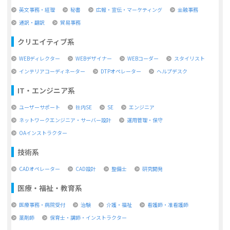
英文事務・経理
秘書
広報・宣伝・マーケティング
金融事務
通訳・翻訳
貿易事務
クリエイティブ系
WEBディレクター
WEBデザイナー
WEBコーダー
スタイリスト
インテリアコーディネーター
DTPオペレーター
ヘルプデスク
IT・エンジニア系
ユーザーサポート
社内SE
SE
エンジニア
ネットワークエンジニア・サーバー設計
運用管理・保守
OAインストラクター
技術系
CADオペレーター
CAD設計
整備士
研究開発
医療・福祉・教育系
医療事務・病院受付
治験
介護・福祉
看護師・准看護師
薬剤師
保育士・講師・インストラクター