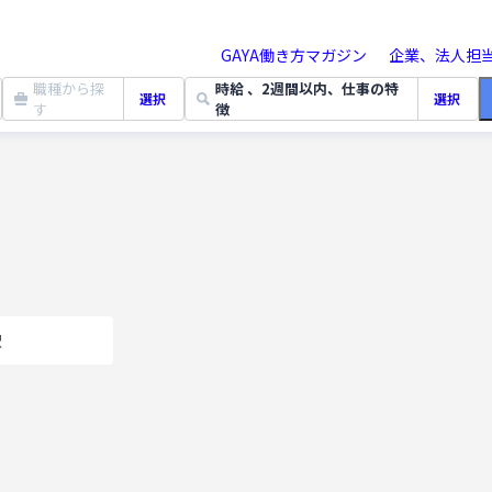
GAYA働き方マガジン
企業、法人担
職種から探
時給 、2週間以内、仕事の特
選択
選択
す
徴
駅